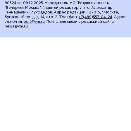
90524 от 09.12.2025. Учредитель: АО "Редакция газеты
"Вечерняя Москва". Главный редактор
vm.ru
: Александр
Геннадьевич Глуходедов. Адрес редакции: 127015, г.Москва,
Бумажный пр-д, д. 14, стр. 2. Телефон:
+7(499)557-04-24
. Адрес
эл.почты:
edit@vm.ru
. Почта для связи с редакцией сайта:
news@vm.ru
.