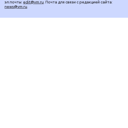
эл.почты:
edit@vm.ru
. Почта для связи с редакцией сайта:
news@vm.ru
.