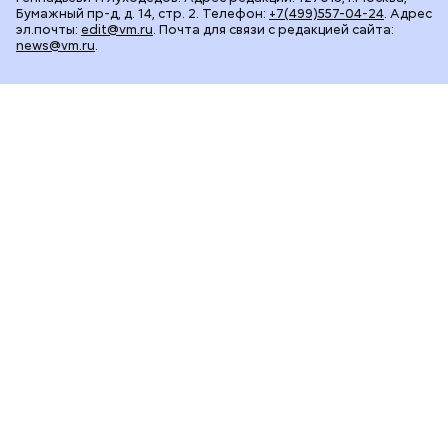
Бумажный пр-д, д. 14, стр. 2. Телефон:
+7(499)557-04-24
. Адрес
эл.почты:
edit@vm.ru
. Почта для связи с редакцией сайта:
news@vm.ru
.