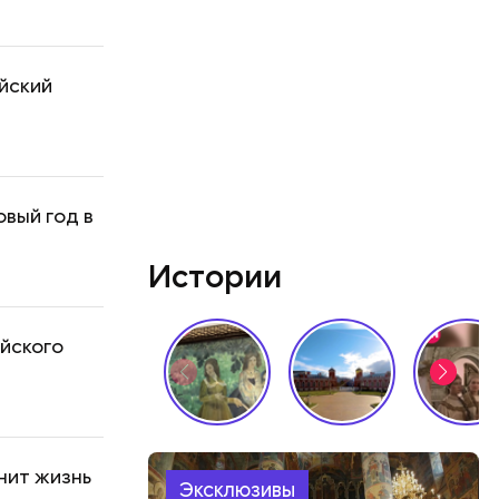
йский
вый год в
Истории
айского
нит жизнь
Эксклюзивы