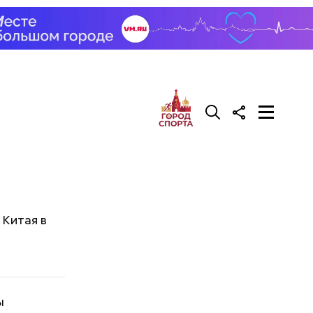
Китая в
ы