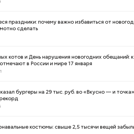
5
ся праздники: почему важно избавиться от новогод
амотно сделать
ых котов и День нарушения новогодних обещаний: 
отмечают в России и мире 17 января
1
казал бургеры на 29 тыс. руб. во «Вкусно — и точка»
 рекорд
6
Как поменять батареи дома и
Как получить до
не получить штраф
рублей от госу
трудной ситуац
рнавальные костюмы: свыше 2,5 тысячи вещей забыли
претендовать и