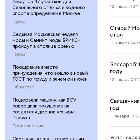
Ликсутов: 17 участков для
12 января 18:11
безопасного отдыха и водного
спорта определили в Москве
Город
Старый Нов
стол
Седьмая Московская неделя
моды и Саммит моды БРИКС+
12 января 14:3
пройдут в столице осенью
Город
Бессараб: 
Поощрение вместо
году
принуждения: что вошло в новый
ГОСТ по труду и зачем он нужен
12 января 08:1
Общество
Подорвали машину: как ВСУ
Священник
совершили покушение на
год
создателя дронов «Упырь»
11 января 17:37
Ткачука
Происшествия
Успенская 
Симоньян не дает своим детям