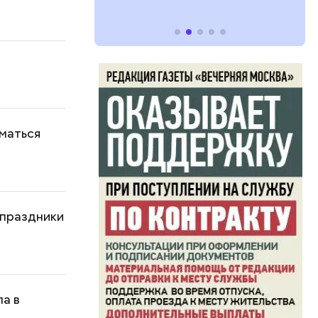
иматься
 праздники
ла в