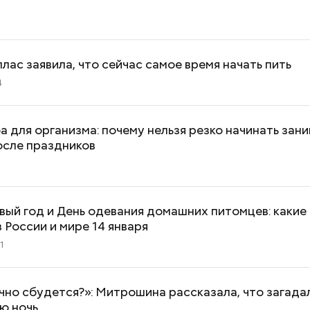
документы
аллас заявила, что сейчас самое время начать пить
4
 для организма: почему нельзя резко начинать зан
осле праздников
5
ый год и День одевания домашних питомцев: какие
 России и мире 14 января
1
чно сбудется?»: Митрошина рассказала, что загада
ю ночь