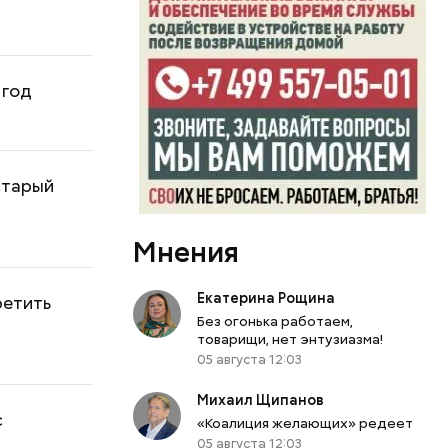
 год
старый
Мнения
Екатерина Рощина
ретить
Без огонька работаем,
товарищи, нет энтузиазма!
05 августа 12:03
Михаил Щипанов
с
«Коалиция желающих» редеет
05 августа 12:03