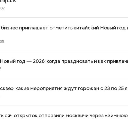
февраля
:07
бизнес приглашает отметить китайский Новый год 
у
:35
Одиссей, Аид, Дионис,
Ни один артист 
Афродита и Гера: зачем
театр: интервью
родители называют детей
«Покровка.Теа
Новый год — 2026: когда праздновать и как привлеч
необычными именами
Бикбаевым
7
скве»: какие мероприятия ждут горожан с 23 по 25 
1
тысяч открыток отправили москвичи через «Зимнюю