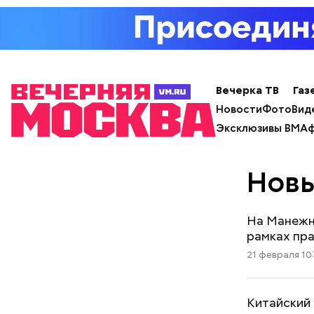
Вечерка ТВ
Газ
Новости
Фото
Вид
Эксклюзивы ВМ
Аф
Новы
На Манежн
рамках пра
21 февраля 10
Китайский 