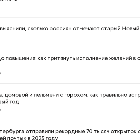
0
выяснили, сколько россиян отмечают старый Новый
0
о повышения: как притянуть исполнение желаний в 
0
, домовой и пельмени с горохом: как правильно вст
вый год
0
тербурга отправили рекордные 70 тысяч открыток 
й почты» в 2025 году