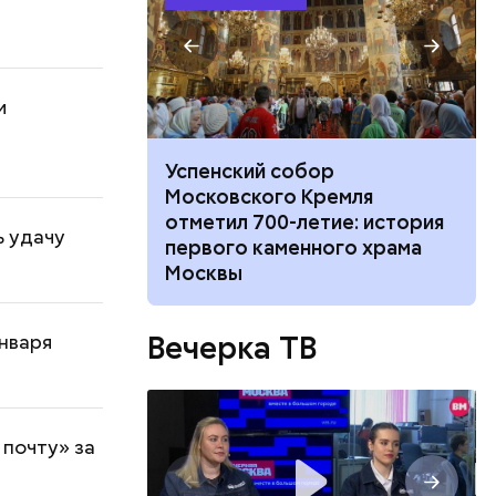
и
не покинул
Успенский собор
 с худруком
Московского Кремля
тр» Дмитрием
отметил 700-летие: история
ь удачу
первого каменного храма
Москвы
Вечерка ТВ
января
 почту» за