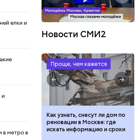
ней елки и
Новости СМИ2
какие
Проще, чем кажется
 и
 100 тысяч
Как узнать, снесут ли дом по
дарства при
реновации в Москве: где
ии: кто может
искать информацию и сроки
 в метро в
 какие нужны