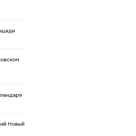
ощади
ковском
алендаря
кий Новый