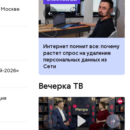
в Москве
 жары: какой
Интернет помнит все: почему
Москве на
растет спрос на удаление
августа
персональных данных из
Сети
й-2026»
Вечерка ТВ
ция