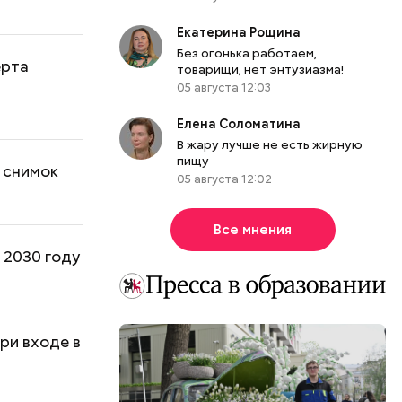
Екатерина Рощина
Без огонька работаем,
ерта
товарищи, нет энтузиазма!
05 августа 12:03
Елена Соломатина
В жару лучше не есть жирную
пищу
ь снимок
05 августа 12:02
Все мнения
 2030 году
ри входе в