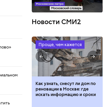
Новости СМИ2
Проще, чем кажется
пово»
риальном
 100 тысяч
Как узнать, снесут ли дом по
дарства при
реновации в Москве: где
ии: кто может
искать информацию и сроки
 какие нужны
атить