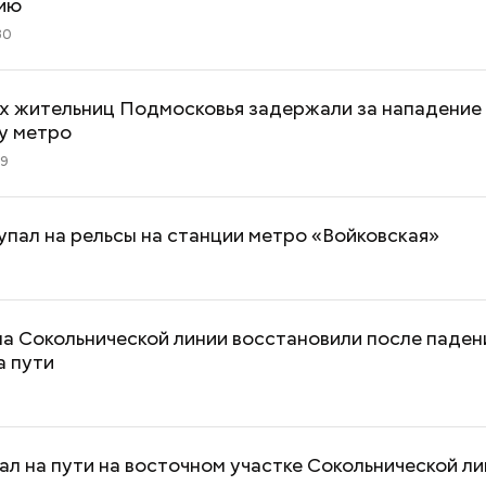
ию
30
х жительниц Подмосковья задержали за нападение
у метро
59
пал на рельсы на станции метро «Войковская»
а Сокольнической линии восстановили после паден
а пути
ал на пути на восточном участке Сокольнической л