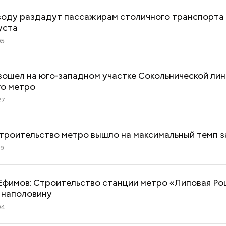
воду раздадут пассажирам столичного транспорта 
уста
05
ошел на юго-западном участке Сокольнической ли
го метро
27
троительство метро вышло на максимальный темп за
19
Ефимов: Строительство станции метро «Липовая Р
 наполовину
04