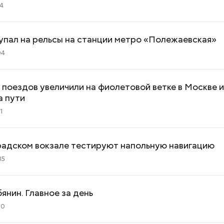
14
упал на рельсы на станции метро «Полежаевская»
04
поездов увеличили на фиолетовой ветке в Москве и
а пути
1
радском вокзале тестируют напольную навигацию
35
янин. Главное за день
30