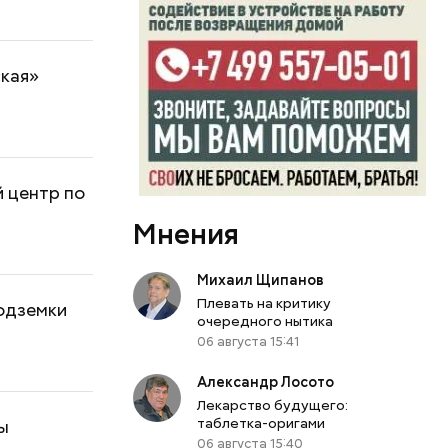
ская»
 центр по
Мнения
Михаил Щипанов
Плевать на критику
подземки
очередного нытика
06 августа 15:41
Александр Лосото
Лекарство будущего:
таблетка-оригами
ы
06 августа 15:40