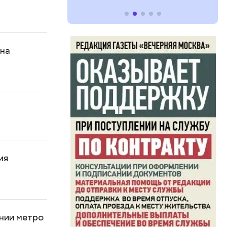
 на
ия
инии метро