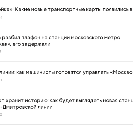
йка»! Какие новые транспортные карты появились 
43
 разбил плафон на станции московского метро
ая», его задержали
«Поколение соло»: что стоит
Прохлада после
7
за желанием молодежи жить
будет погода в 
с фокусом «на себя»
второй неделе 
линии: как машинисты готовятся управлять «Москво
51
 хранит историю: как будет выглядеть новая стан
-Дмитровской линии
50