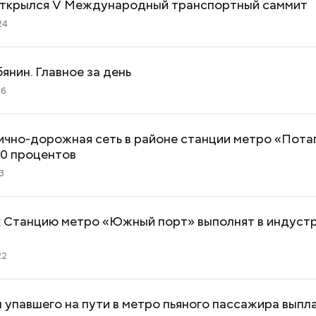
открылся V Международный транспортный саммит
24
янин. Главное за день
46
ично-дорожная сеть в районе станции метро «Пота
20 процентов
3
: Станцию метро «Южный порт» выполнят в индуст
Как поменять батареи дома и
Как получить до
22
не получить штраф
рублей от госу
трудной ситуац
претендовать и
 упавшего на пути в метро пьяного пассажира выпл
документы