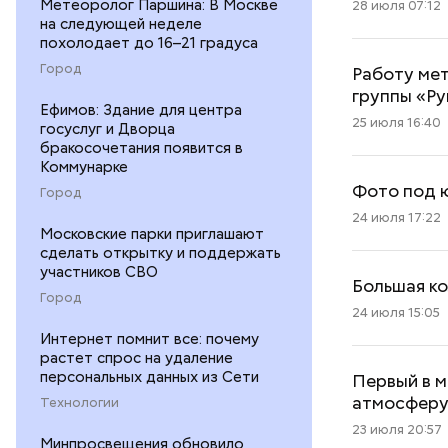
Метеоролог Паршина: В Москве
28 июля 07:12
на следующей неделе
похолодает до 16–21 градуса
Город
Работу мет
группы «Ру
Ефимов: Здание для центра
25 июля 16:40
госуслуг и Дворца
бракосочетания появится в
Коммунарке
Фото под ю
Город
24 июля 17:22
Московские парки приглашают
сделать открытку и поддержать
участников СВО
Большая ко
Город
24 июля 15:05
Интернет помнит все: почему
растет спрос на удаление
персональных данных из Сети
Первый в м
атмосфер
Технологии
23 июля 20:57
Минпросвещения обновило