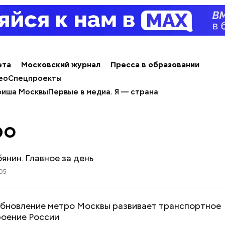
ета
Московский журнал
Пресса в образовании
ео
Спецпроекты
иша Москвы
Первые в медиа. Я — страна
ро
янин. Главное за день
05
Обновление метро Москвы развивает транспортное
оение России