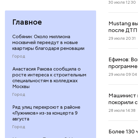
30 июля 12:30
Главное
Mustang вы
после ДТП
Собянин: Около миллиона
29 июля 20:31
москвичей переедут в новые
квартиры благодаря реновации
Город
Ефимов: Во
программе
Анастасия Ракова сообщила о
29 июля 09:04
росте интереса к строительным
специальностям в колледжах
Москвы
Машинист м
Город
покорили 
Ряд улиц перекроют в районе
28 июля 14:38
«Лужников» из-за концерта 9
августа
Город
Более 130 