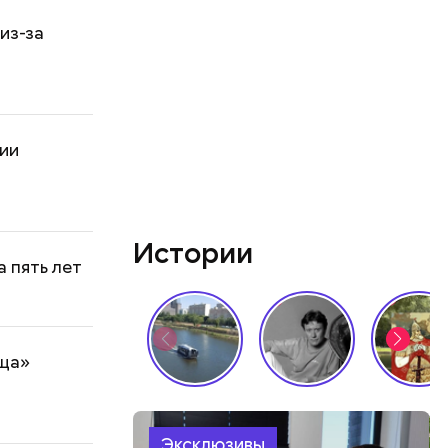
из-за
нии
Истории
 пять лет
оща»
Эксклюзивы