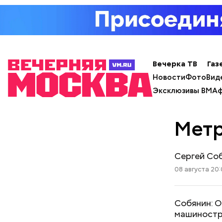
Вечерка ТВ
Газ
Новости
Фото
Вид
Эксклюзивы ВМ
Аф
Мет
Сергей Соб
08 августа 20:
Собянин: 
машиностр