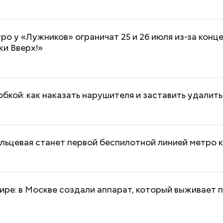
ро у «Лужников» ограничат 25 и 26 июля из-за конц
ки Вверх!»
бкой: как наказать нарушителя и заставить удалит
льцевая станет первой беспилотной линией метро к
ире: в Москве создали аппарат, который выживает п
у