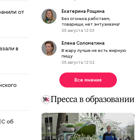
ранили от
Екатерина Рощина
Без огонька работаем,
товарищи, нет энтузиазма!
05 августа 12:03
Елена Соломатина
езали в
В жару лучше не есть жирную
пищу
05 августа 12:02
Все мнения
нского
ЕС об