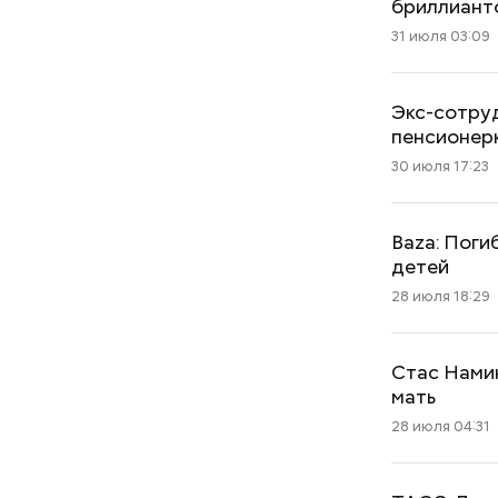
бриллиант
31 июля 03:09
Экс-сотруд
пенсионер
30 июля 17:23
Baza: Поги
детей
28 июля 18:29
Стас Намин
мать
28 июля 04:31