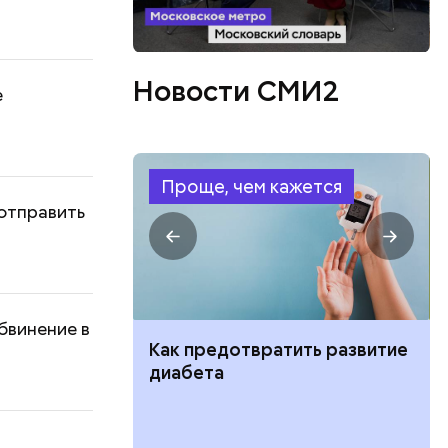
Новости СМИ2
е
Проще, чем кажется
 отправить
бвинение в
ут ли дом по
Как предотвратить развитие
кве: где
диабета
цию и сроки