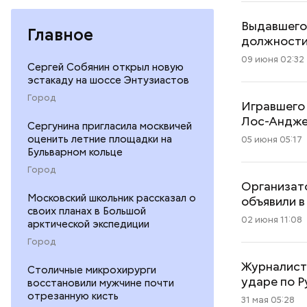
Выдавшего
Главное
должност
09 июня 02:32
Сергей Собянин открыл новую
эстакаду на шоссе Энтузиастов
Город
Игравшего
Лос-Андже
Сергунина пригласила москвичей
оценить летние площадки на
05 июня 05:17
Бульварном кольце
Город
Организат
Московский школьник рассказал о
объявили в
своих планах в Большой
02 июня 11:08
арктической экспедиции
Город
Журналист 
Столичные микрохирурги
ударе по 
восстановили мужчине почти
отрезанную кисть
31 мая 05:28