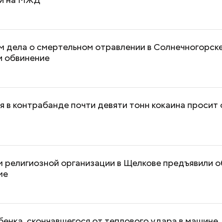
м дела о смертельном отравлении в Солнечногорск
и обвинение
 в контрабанде почти девяти тонн кокаина просит
 религиозной организации в Щелкове предъявили о
Как получить до 100 тысяч
Как узнать, снес
ме
рублей от государства при
реновации в Мос
трудной ситуации: кто может
искать информа
претендовать и какие нужны
документы
енка, скончавшегося от теплового удара в машине,