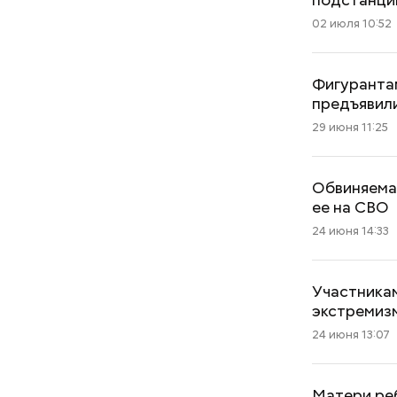
02 июля 10:52
Фигуранта
предъявил
29 июня 11:25
Обвиняемая
ее на СВО
24 июня 14:33
Участникам
Как поменять батареи дома и
экстремиз
не получить штраф
24 июня 13:07
Матери реб