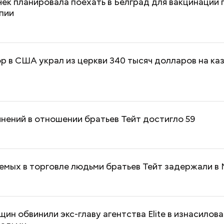
ек планировала поехать в Белград для вакцинации 
пии
р в США украл из церкви 340 тысяч долларов на ка
нений в отношении братьев Тейт достигло 59
емых в торговле людьми братьев Тейт задержали в
ин обвинили экс-главу агентства Elite в изнасилова