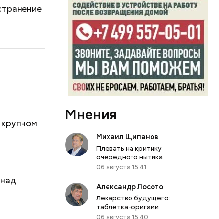
странение
Мнения
 крупном
Михаил Щипанов
Плевать на критику
очередного нытика
06 августа 15:41
 над
Александр Лосото
Лекарство будущего:
таблетка-оригами
06 августа 15:40