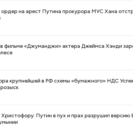
 ордер на арест Путина прокурора МУС Хана отст
и
 в фильме «Джуманджи» актера Джеймса Хэнди зар
лесе
ора крупнейшей в РФ схемы «бумажного» НДС Успе
 розыск
Христофору: Путин в пух и прах разрушил версию 
Румынии