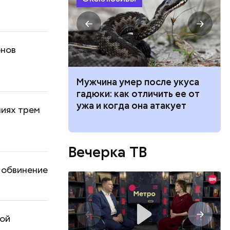
онов
ет горчица:
Мужчина умер после укуса
 растение и
гадюки: как отличить ее от
ые из него
ужа и когда она атакует
ниях трем
Вечерка ТВ
 обвинение
ной