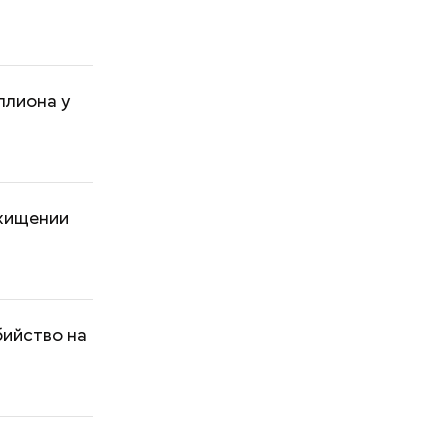
ллиона у
охищении
бийство на