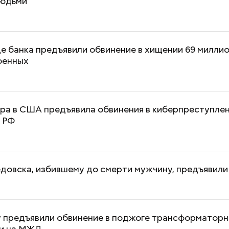
людьми
е банка предъявили обвинение в хищении 69 милли
оенных
Выломал дверь ванной и
Похудеть помож
зарезал: почему москвич
чем полезно это
жестоко убил беременную
продукты, котор
ра в США предъявила обвинения в киберпреступле
жену
производят
 РФ
довска, избившему до смерти мужчину, предъявили
 предъявили обвинение в поджоге трансформатор
и на МЖД