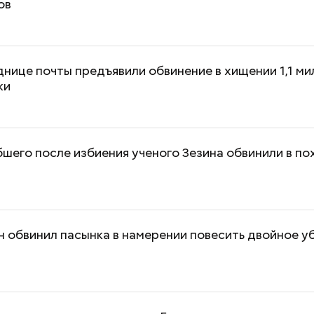
ов
нице почты предъявили обвинение в хищении 1,1 ми
ки
бшего после избиения ученого Зезина обвинили в п
 обвинил пасынка в намерении повесить двойное у