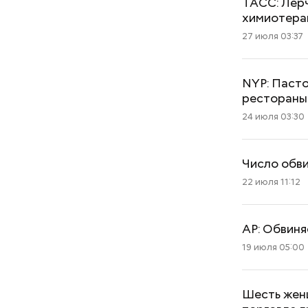
ТАСС: Лерч
химиотера
27 июля 03:37
NYP: Пасто
рестораны
24 июля 03:30
Число обви
22 июля 11:12
AP: Обвиня
19 июля 05:00
Шесть женщ