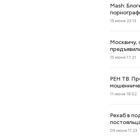
Mash: Блог
порнограф
15 июня 23:13
Москвичу, 
предъявил
15 июня 17:21
РЕН ТВ: П
мошенниче
11 июня 18:02
Рехаб в по
постояльц
09 июня 11:23