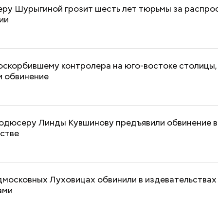
еру Шурыгиной грозит шесть лет тюрьмы за распро
ии
оскорбившему контролера на юго-востоке столицы,
и обвинение
родюсеру Линды Кувшинову предъявили обвинение в
стве
дмосковных Луховицах обвинили в издевательствах
ами