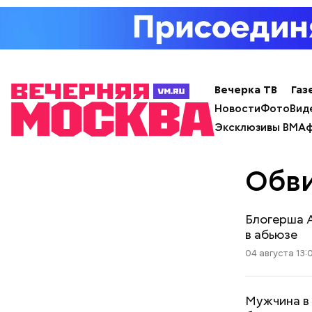
Вечерка ТВ
Газ
Новости
Фото
Вид
Эксклюзивы ВМ
Аф
Обв
Блогерша А
в абьюзе
04 августа 13:
Мужчина в 