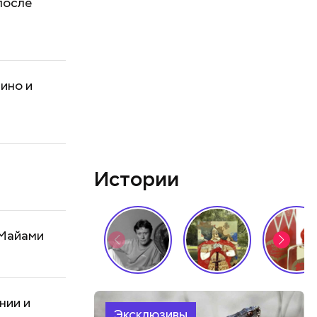
после
зино и
Истории
 Майами
нии и
Эксклюзивы