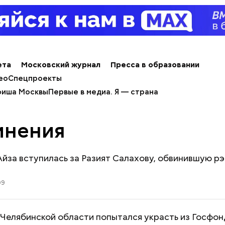
ета
Московский журнал
Пресса в образовании
ео
Спецпроекты
иша Москвы
Первые в медиа. Я — страна
инения
йза вступилась за Разият Салахову, обвинившую р
09
Челябинской области попытался украсть из Госфонд