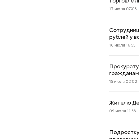
торговле 
17 июля 07:03
Сотрудниц
рублей у в
16 июля 16:55
«Иллюзия контроля»: можно
ли снизить уровень
холестерина только с
Прокурату
помощью диеты
гражданам
15 июля 02:02
Жителю Де
09 июля 11:33
Подростку
подстанци