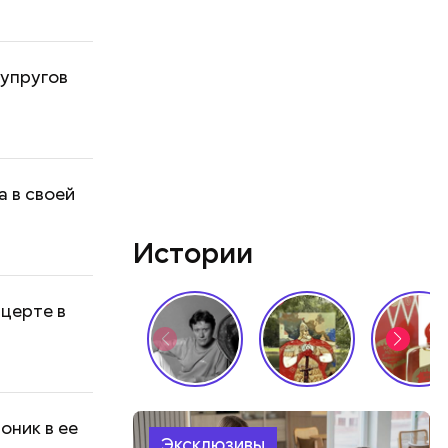
супругов
а в своей
Истории
церте в
оник в ее
Эксклюзивы