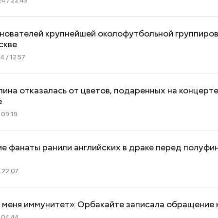
4 / 22:49
снователей крупнейшей околофутбольной группиро
скве
4 / 12:57
ина отказалась от цветов, подаренных на концерте
е
 09:19
е фанаты ранили английских в драке перед полуфи
 22:07
у меня иммунитет»: Орбакайте записала обращение 
 04:44