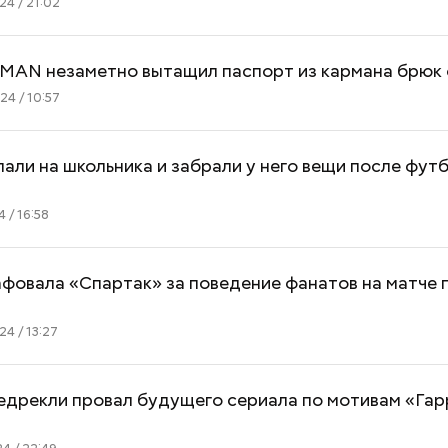
4 / 21:02
MAN незаметно вытащил паспорт из кармана брюк
4 / 10:57
али на школьника и забрали у него вещи после фут
 / 16:58
фовала «Спартак» за поведение фанатов на матче 
4 / 13:27
едрекли провал будущего сериала по мотивам «Гар