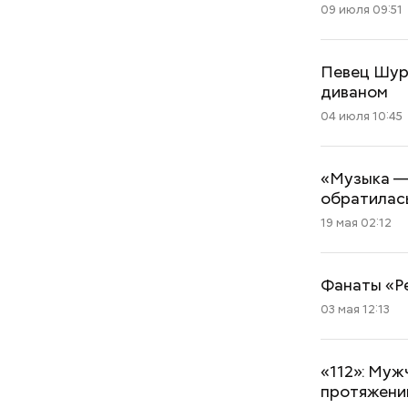
09 июля 09:51
Певец Шур
диваном
04 июля 10:45
«Музыка — 
обратилас
19 мая 02:12
Фанаты «Ре
03 мая 12:13
«112»: Муж
протяжении