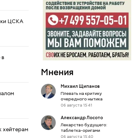
вки ЦСКА
 в
Мнения
Михаил Щипанов
налом
Плевать на критику
очередного нытика
06 августа 15:41
Александр Лосото
Лекарство будущего:
к хейтерам
таблетка-оригами
06 августа 15:40