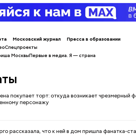
ета
Московский журнал
Пресса в образовании
ео
Спецпроекты
иша Москвы
Первые в медиа. Я — страна
аты
ена покупает торт: откуда возникает чрезмерный 
енному персонажу
го рассказала, что к ней в дом пришла фанатка-ст