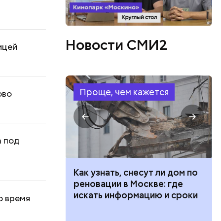
Новости СМИ2
ицей
Проще, чем кажется
ово
 под
 100 тысяч
Как узнать, снесут ли дом по
дарства при
реновации в Москве: где
ии: кто может
искать информацию и сроки
о время
 какие нужны