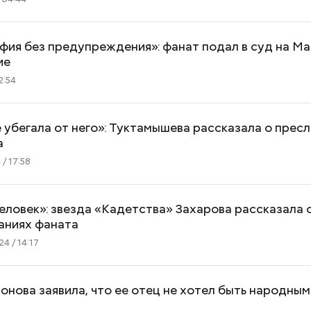
ия без предупреждения»: фанат подал в суд на Ма
ие
2:54
е убегала от него»: Туктамышева рассказала о прес
а
/ 17:58
еловек»: звезда «Кадетства» Захарова рассказала 
аниях фаната
4 / 14:17
нова заявила, что ее отец не хотел быть народны