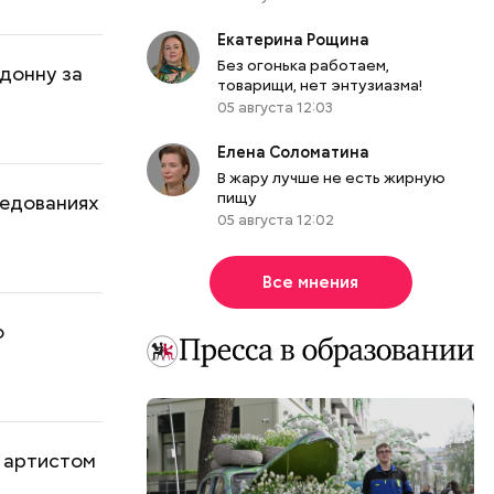
Екатерина Рощина
Без огонька работаем,
донну за
товарищи, нет энтузиазма!
05 августа 12:03
Елена Соломатина
В жару лучше не есть жирную
пищу
ледованиях
05 августа 12:02
Все мнения
о
м артистом