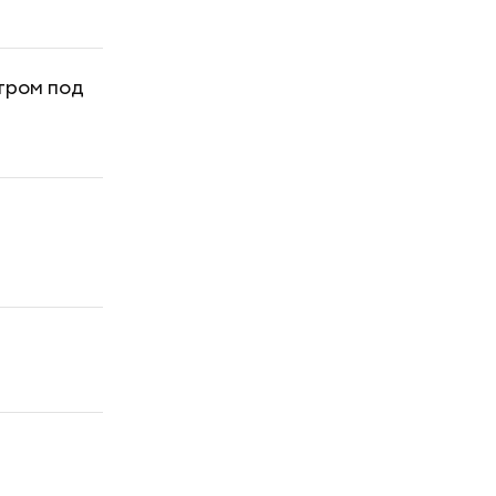
тром под
а