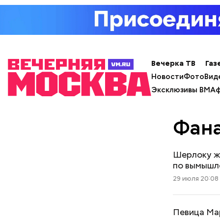
Вечерка ТВ
Газ
Новости
Фото
Вид
Эксклюзивы ВМ
Аф
Фан
Шерлоку ж
по вымышл
29 июля 20:08
Певица Мар