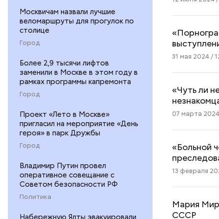
Москвичам назвали лучшие
веломаршруты для прогулок по
столице
«Порнограф
выступлен
Город
31 мая 2024 / 1
Более 2,9 тысячи лифтов
заменили в Москве в этом году в
рамках программы капремонта
«Чуть ли н
Город
незнакомц
07 марта 2024 
Проект «Лето в Москве»
пригласил на мероприятие «День
героя» в парк Дружбы
«Больной ч
Город
преследов
Владимир Путин провел
13 февраля 202
оперативное совещание с
Советом безопасности РФ
Политика
Мария Миро
СССР
Набережную Ялты эвакуировали