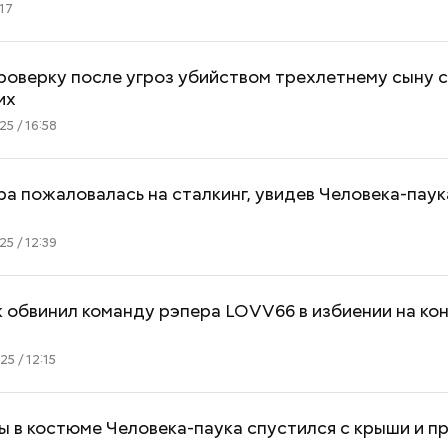
17
роверку после угроз убийством трехлетнему сыну 
их
5 / 16:58
а пожаловалась на сталкинг, увидев Человека-паук
5 / 12:39
обвинил команду рэпера LOVV66 в избиении на кон
5 / 12:15
 в костюме Человека-паука спустился с крыши и пр