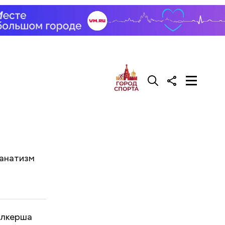
фанатизм
алкерша