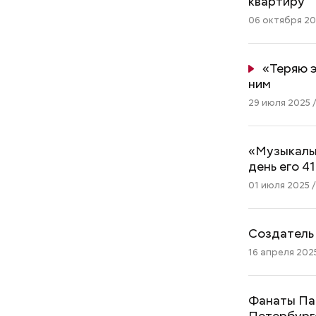
квартиру
06 октября 202
«Теряю э
ним
29 июля 2025 /
«Музыкальн
день его 4
01 июля 2025 /
Создатель
16 апреля 2025
Фанаты Па
Петербург