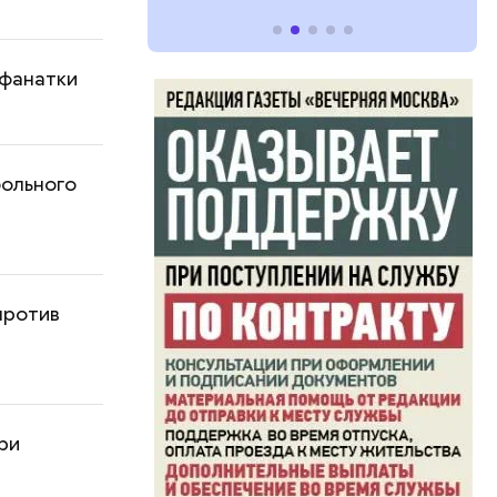
 фанатки
больного
против
ри