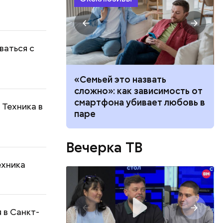
ваться с
убить: как
«Семьей это назвать
а борщевик и
сложно»: как зависимость от
ву
смартфона убивает любовь в
 Техника в
паре
Вечерка ТВ
ехника
 в Санкт-