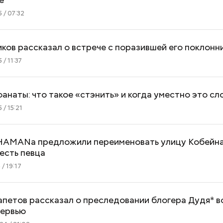
 / 07:32
ков рассказал о встрече с поразившей его поклонн
/ 11:37
анаты: что такое «стэнить» и когда уместно это сл
 / 15:21
HAMANа предложили переименовать улицу Кобейна
есть певца
/ 19:17
Как поменять батареи дома и
Как получить до
не получить штраф
рублей от госу
трудной ситуац
петов рассказал о преследовании блогера Дудя* в
претендовать и
тервью
документы