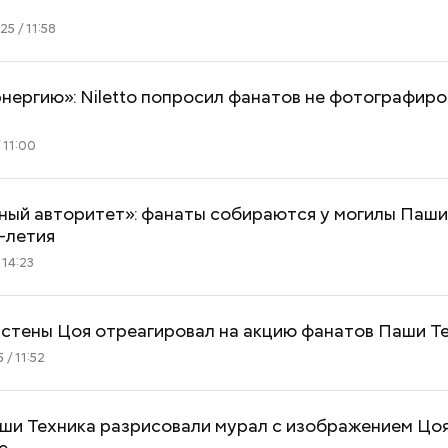
5 / 11:58
нергию»: Niletto попросил фанатов не фотографиро
 11:00
Вода за 10 тысяч: поможет ли
Не трясти и не р
японский напиток сбросить
убрать с участк
лишний вес
чем засеять поч
ый авторитет»: фанаты собираются у могилы Паши
1-летия
 14:23
 стены Цоя отреагировал на акцию фанатов Паши Т
 / 11:52
ши Техника разрисовали мурал с изображением Цоя
е