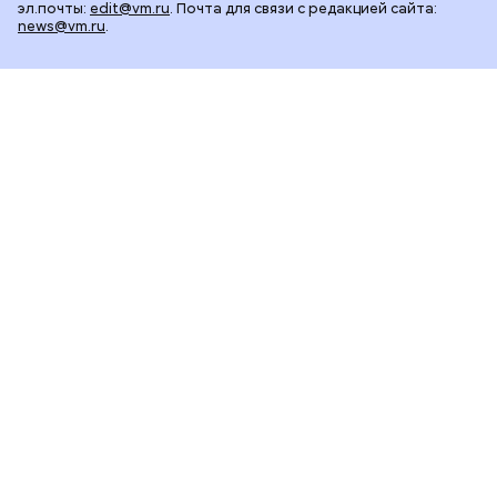
эл.почты:
edit@vm.ru
. Почта для связи с редакцией сайта:
news@vm.ru
.