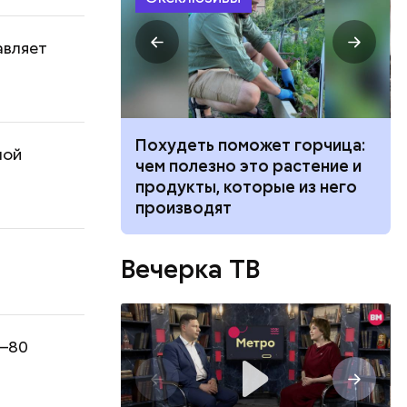
авляет
ванной и
Похудеть поможет горчица:
ной
 москвич
чем полезно это растение и
беременную
продукты, которые из него
производят
Вечерка ТВ
6–80