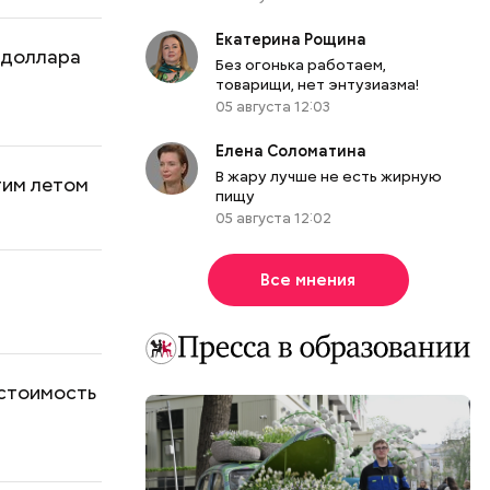
Екатерина Рощина
о доллара
Без огонька работаем,
товарищи, нет энтузиазма!
05 августа 12:03
Елена Соломатина
В жару лучше не есть жирную
тим летом
пищу
05 августа 12:02
Все мнения
 стоимость