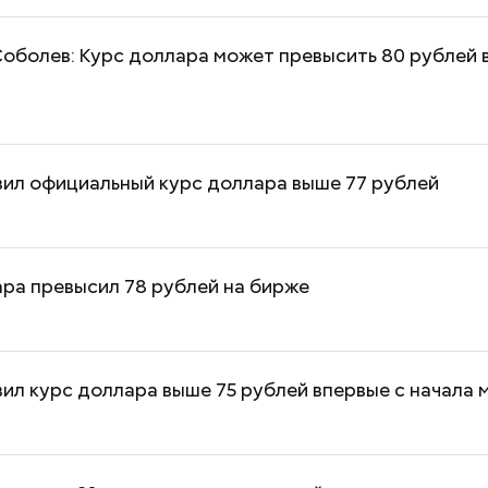
оболев: Курс доллара может превысить 80 рублей 
вил официальный курс доллара выше 77 рублей
ра превысил 78 рублей на бирже
Как получить до 100 тысяч
Как узнать, снес
ил курс доллара выше 75 рублей впервые с начала 
рублей от государства при
реновации в Мос
трудной ситуации: кто может
искать информа
претендовать и какие нужны
документы