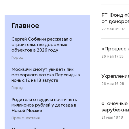
FT: Фонд «
от доноро
Главное
27 мая 09:07
Сергей Собянин рассказал о
строительстве дорожных
«Процесс н
объектов в 2026 году
26 мая 17:55
Город
Москвичи смогут увидеть пик
метеорного потока Персеиды в
Укрепления
ночь с 12 на 13 августа
26 мая 16:28
Город
Родители отсудили почти пять
«Точечные 
миллионов рублей у детсада в
зарубежны
Новой Москве
21 мая 18:18
Происшествия