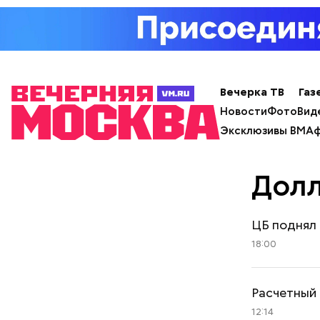
Вечерка ТВ
Газ
Новости
Фото
Вид
Эксклюзивы ВМ
Аф
Дол
ЦБ поднял 
18:00
Расчетный 
12:14