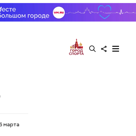
а
6 марта