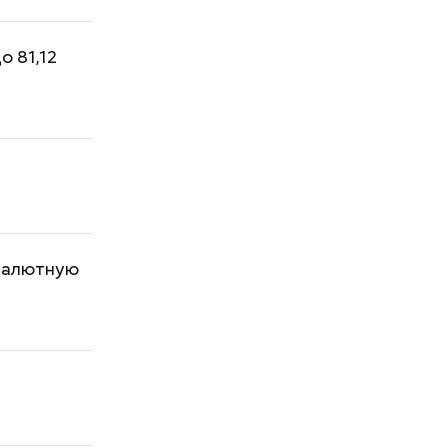
о 81,12
 валютную