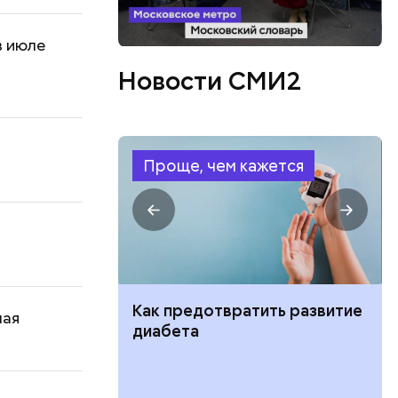
в июле
Новости СМИ2
Проще, чем кажется
ут ли дом по
Как предотвратить развитие
мая
кве: где
диабета
цию и сроки