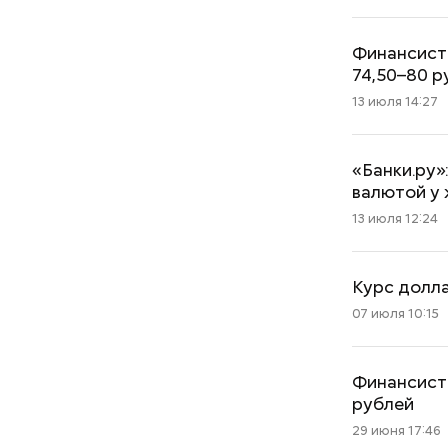
Финансист
74,50–80 р
13 июля 14:27
Дебошир и «гроза»
«Банки.ру»
силовиков: кто такой Роберт
валютой у
Гилман, которого просят
13 июля 12:24
освободить США
Курс долла
07 июля 10:15
Финансист 
рублей
29 июня 17:46