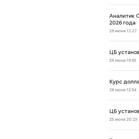
Аналитик С
2026 года
29 июня 12:27
ЦБ устано
26 июня 19:55
Курс долла
26 июня 12:54
Как поменять батареи дома и
ЦБ установ
не получить штраф
25 июня 20:23