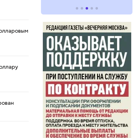
 долларовым
доллару
рован