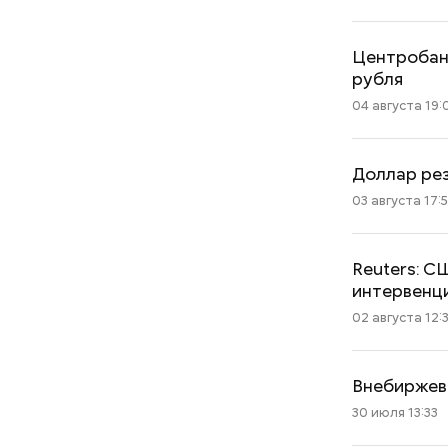
Центробанк
рубля
04 августа 19:
Доллар рез
03 августа 17:5
Reuters: C
интервенц
02 августа 12:
Внебиржев
30 июля 13:33