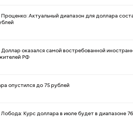
 Проценко: Актуальный диапазон для доллара сост
ублей
Маникюр кокошником
Выломал дверь 
: Доллар оказался самой востребованной иностран
украшу: тренды маникюра в
зарезал: почему
 жителей РФ
Москве летом 2026
жестоко убил 
жену
ра опустился до 75 рублей
Лобода: Курс доллара в июле будет в диапазоне 7