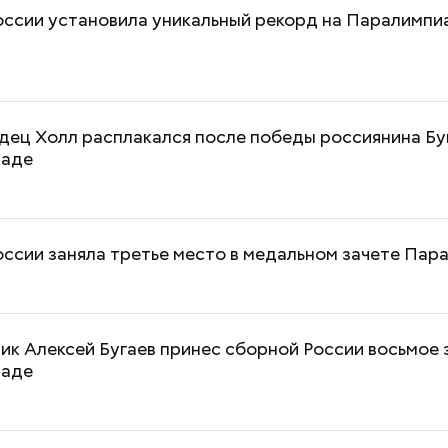
ссии установила уникальный рекорд на Паралимпи
ец Холл расплакался после победы россиянина Бу
иаде
ссии заняла третье место в медальном зачете Па
к Алексей Бугаев принес сборной России восьмое 
иаде