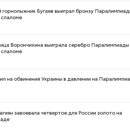
й горнолыжник Бугаев выиграл бронзу Паралимпиад
 слаломе
ица Ворончихина выиграла серебро Паралимпиады
 слаломе
л на обвинения Украины в давлении на Паралимпиа
гиян завоевала четвертое для России золото на
иаде