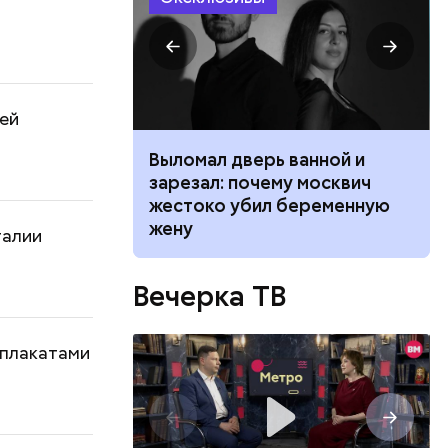
ей
ником
Выломал дверь ванной и
 маникюра в
зарезал: почему москвич
026
жестоко убил беременную
жену
талии
Вечерка ТВ
 плакатами