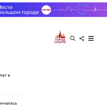
лет в
ончалась