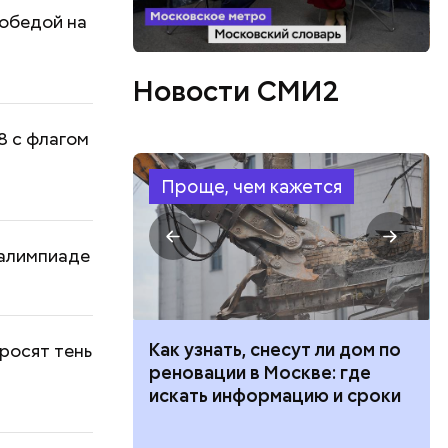
победой на
Новости СМИ2
8 с флагом
Проще, чем кажется
ралимпиаде
 100 тысяч
Как узнать, снесут ли дом по
росят тень
дарства при
реновации в Москве: где
ии: кто может
искать информацию и сроки
 какие нужны