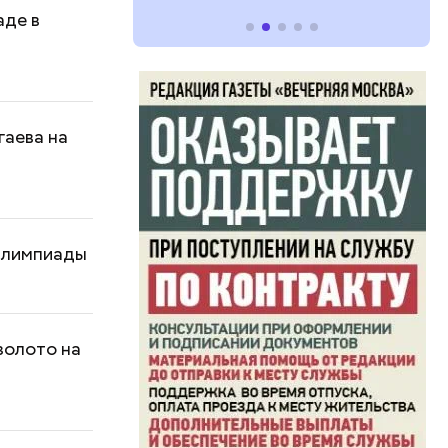
аде в
гаева на
ралимпиады
золото на