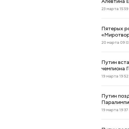
Алевтина 
23 марта 15:59
Пятерых ро
«Миротвор
20 марта 09:0
Путин вста
чемпиона 
19 марта 19:52
Путин поз
Паралимп
19 марта 19:37