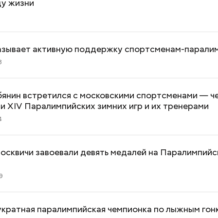
ду жизни
азывает активную поддержку спортсменам-парали
3
бянин встретился с московскими спортсменами — 
и XIV Паралимпийских зимних игр и их тренерами
4
осквичи завоевали девять медалей на Паралимпийс
9
укратная паралимпийская чемпионка по лыжным гон