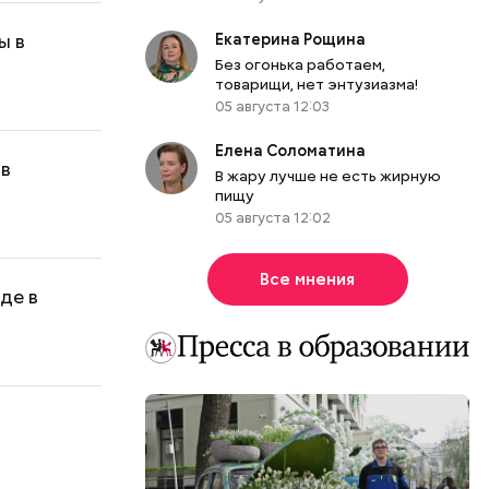
ы в
Екатерина Рощина
Без огонька работаем,
товарищи, нет энтузиазма!
05 августа 12:03
Елена Соломатина
 в
В жару лучше не есть жирную
пищу
05 августа 12:02
Все мнения
де в