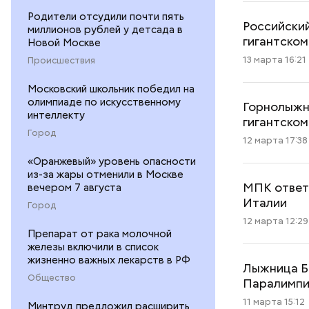
Родители отсудили почти пять
Российски
миллионов рублей у детсада в
гигантском
Новой Москве
13 марта 16:21
Происшествия
Московский школьник победил на
олимпиаде по искусственному
Горнолыжн
интеллекту
гигантском
Город
12 марта 17:38
«Оранжевый» уровень опасности
из-за жары отменили в Москве
МПК ответи
вечером 7 августа
Италии
Город
12 марта 12:29
Препарат от рака молочной
железы включили в список
жизненно важных лекарств в РФ
Лыжница Ба
Общество
Паралимп
11 марта 15:12
Минтруд предложил расширить