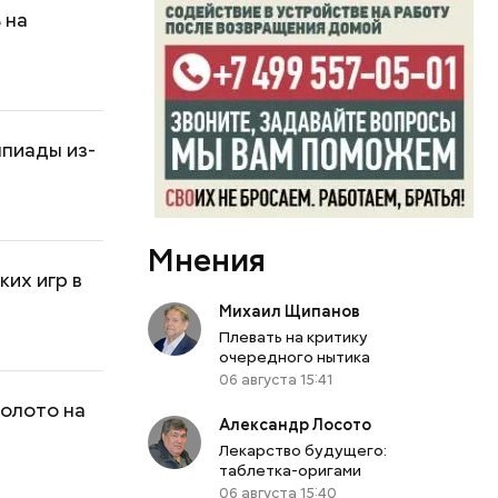
 на
мпиады из-
Мнения
их игр в
Михаил Щипанов
Плевать на критику
очередного нытика
06 августа 15:41
золото на
Александр Лосото
Лекарство будущего:
таблетка-оригами
06 августа 15:40