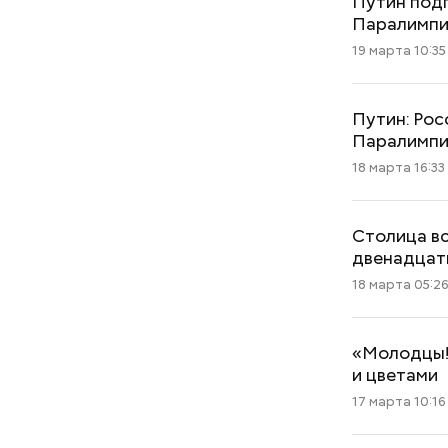
Путин под
Паралимп
19 марта 10:35
Путин: Ро
Паралимп
18 марта 16:33
Столица вс
двенадцат
18 марта 05:2
«Молодцы!»
и цветами
17 марта 10:16