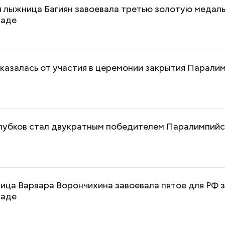
 лыжница Багиян завоевала третью золотую медаль
иаде
казалась от участия в церемонии закрытия Парали
лубков стал двукратным победителем Паралимпийск
ца Варвара Ворончихина завоевала пятое для РФ 
иаде