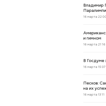
Владимир П
Паралимп
16 марта 22:0
Американск
и гимном
16 марта 21:16
В Госдуме
16 марта 15:07
Песков: Са
на их успе
16 марта 13:11