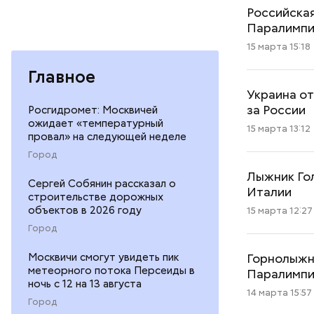
Российская
Паралимп
15 марта 15:18
Главное
Украина от
за России
Росгидромет: Москвичей
ожидает «температурный
15 марта 13:12
провал» на следующей неделе
Город
Лыжник Го
Сергей Собянин рассказал о
Италии
строительстве дорожных
объектов в 2026 году
15 марта 12:27
Город
Горнолыжни
Москвичи смогут увидеть пик
метеорного потока Персеиды в
Паралимп
ночь с 12 на 13 августа
14 марта 15:57
Город