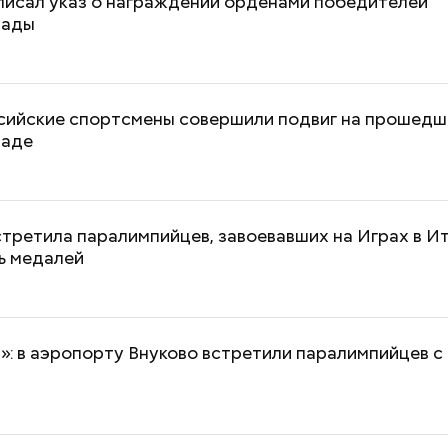
писал указ о награждении орденами победителей
иады
ссийские спортсмены совершили подвиг на прошедш
иаде
Дебошир и «гроза»
Маникюр кокош
силовиков: кто такой Роберт
украшу: тренды
Гилман, которого просят
Москве летом 2
освободить США
третила паралимпийцев, завоевавших на Играх в И
ь медалей
6
: в аэропорту Внуково встретили паралимпийцев с