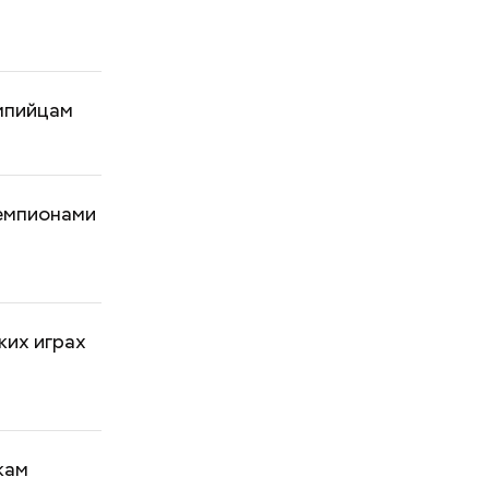
мпийцам
чемпионами
ких играх
кам