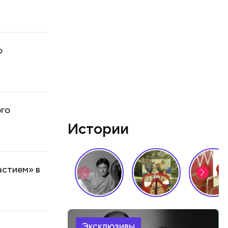
о
ого
Истории
астием» в
Эксклюзивы