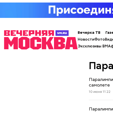
Вечерка ТВ
Газ
Новости
Фото
Вид
Эксклюзивы ВМ
Аф
Пара
Паралимпий
самолете
10 июня 11:22
Паралимпий