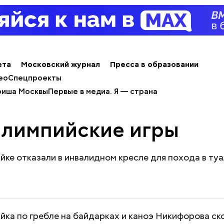
ета
Московский журнал
Пресса в образовании
ео
Спецпроекты
иша Москвы
Первые в медиа. Я — страна
лимпийские игры
ке отказали в инвалидном кресле для похода в туа
ка по гребле на байдарках и каноэ Никифорова ск