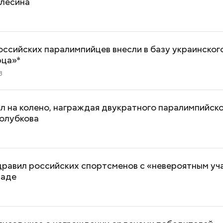
Елесина
ссийских паралимпийцев внесли в базу украинског
ца»*
3
л на колено, награждая двукратного паралимпийск
Голубкова
дравил российских спортсменов с «невероятным уч
иаде