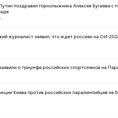
утин поздравил горнолыжника Алексея Бугаева с 
иаде
0
ий журналист заявил, что ждет россиян на ОИ-202
 заявили о триумфе российских спортсменов на Па
Как поменять батареи дома и
Как получить до
нкции Киева против российских паралимпийцев не б
х
не получить штраф
рублей от госу
трудной ситуац
претендовать и
документы