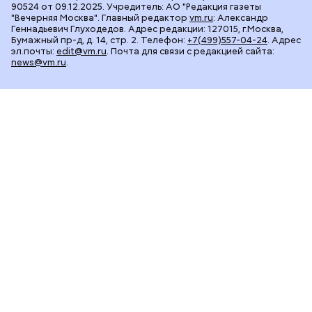
90524 от 09.12.2025. Учредитель: АО "Редакция газеты
"Вечерняя Москва". Главный редактор
vm.ru
: Александр
Геннадьевич Глуходедов. Адрес редакции: 127015, г.Москва,
Бумажный пр-д, д. 14, стр. 2. Телефон:
+7(499)557-04-24
. Адрес
эл.почты:
edit@vm.ru
. Почта для связи с редакцией сайта:
news@vm.ru
.