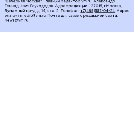
"Вечерняя Москва". Главный редактор
vm.ru
: Александр
Геннадьевич Глуходедов. Адрес редакции: 127015, г.Москва,
Бумажный пр-д, д. 14, стр. 2. Телефон:
+7(499)557-04-24
. Адрес
эл.почты:
edit@vm.ru
. Почта для связи с редакцией сайта:
news@vm.ru
.