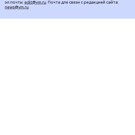
эл.почты:
edit@vm.ru
. Почта для связи с редакцией сайта:
news@vm.ru
.