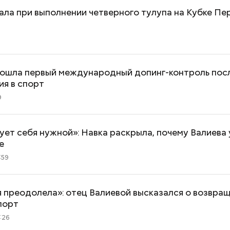
ала при выполнении четверного тулупа на Кубке Пе
рошла первый международный допинг-контроль пос
ия в спорт
Период повышенного риска:
Салат, спагетти
9
что принесет коридор
тайски: топ-5 р
затмений и чего нельзя
кабачков
делать с 12 по 28 августа
ует себя нужной»: Навка раскрыла, почему Валиева
е
:59
 преодолела»: отец Валиевой высказался о возвра
спорт
:26