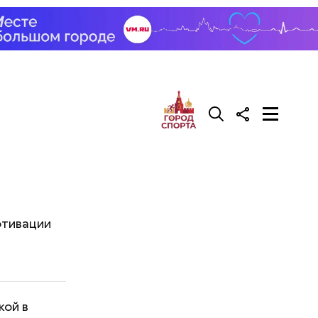
отивации
кой в