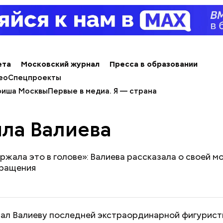
ета
Московский журнал
Пресса в образовании
ео
Спецпроекты
иша Москвы
Первые в медиа. Я — страна
ла Валиева
ржала это в голове»: Валиева рассказала о своей м
вращения
ал Валиеву последней экстраординарной фигурист