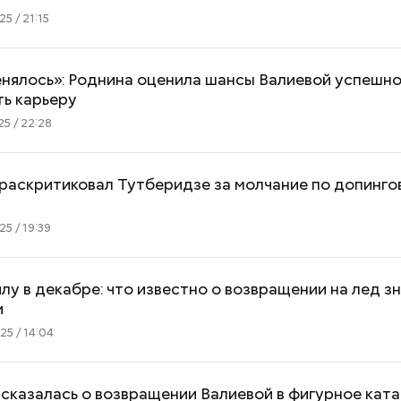
5 / 21:15
нялось»: Роднина оценила шансы Валиевой успешн
ть карьеру
5 / 22:28
раскритиковал Тутберидзе за молчание по допинго
5 / 19:39
у в декабре: что известно о возвращении на лед з
и
5 / 14:04
сказалась о возвращении Валиевой в фигурное кат