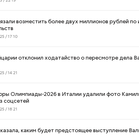
 / 22:19
язали возместить более двух миллионов рублей по 
льств
5 / 17:10
царии отклонил ходатайство о пересмотре дела В
5 / 14:21
оры Олимпиады-2026 в Италии удалили фото Ками
з соцсетей
5 / 18:21
казала, каким будет предстоящее выступление Вал