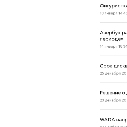
Фигуристка
18 января 14:4
Авербух ра
периоде»
14 января 18:3
Срок диск
25 декабря 202
Решение о 
23 декабря 202
WADA напра