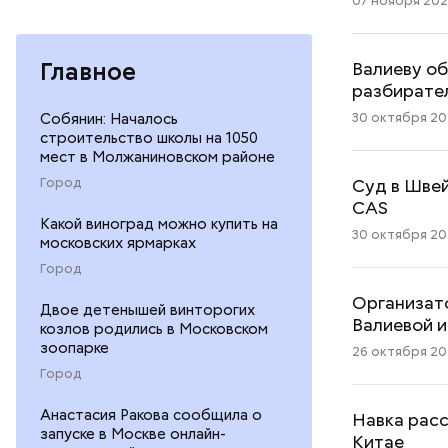
07 ноября 2025
Главное
Валиеву об
разбирате
30 октября 202
Собянин: Началось
строительство школы на 1050
мест в Молжаниновском районе
Суд в Швей
Город
CAS
Какой виноград можно купить на
30 октября 202
московских ярмарках
Город
Организат
Двое детенышей винторогих
Валиевой и
козлов родились в Московском
зоопарке
26 октября 202
Город
Анастасия Ракова сообщила о
Навка расс
запуске в Москве онлайн-
Китае