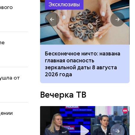
Эксклюзивы
рвого
ле
 и блюдо по-
Бесконечное ничто: названа
ецептов из
главная опасность
зеркальной даты 8 августа
2026 года
 ушла от
Вечерка ТВ
щении