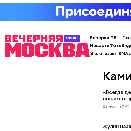
Вечерка ТВ
Газ
Новости
Фото
Вид
Эксклюзивы ВМ
Аф
Ками
«Всегда де
после воз
22 июля 20:44
Жулин назв