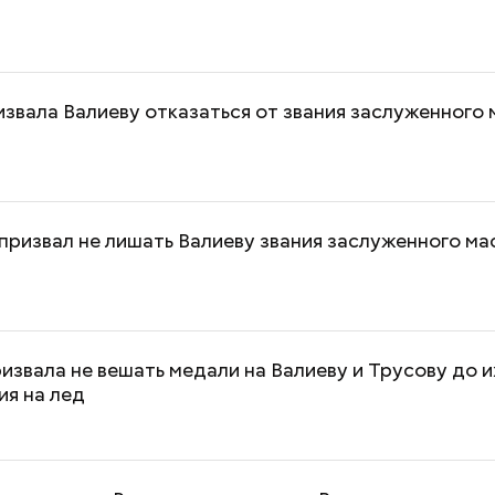
звала Валиеву отказаться от звания заслуженного
призвал не лишать Валиеву звания заслуженного ма
извала не вешать медали на Валиеву и Трусову до и
ия на лед