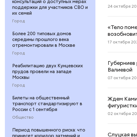
консультаций о доступных мерах
24 октября 202
поддержки для участников СВО и
их семей
Город
«Тело поме
возобнови
Более 200 типовых домов
середины прошлого века
17 октября 202
отремонтировали в Москве
Город
Губерниев 
Реабилитацию двух Кунцевских
Валиевой
прудов провели на западе
Москвы
07 октября 202
Город
Билеты на общественный
Ждем Камил
транспорт стандартизируют в
фигуристк
России с 1 сентября
02 октября 202
Общество
Период повышенного риска: что
Слуцкая вы
принесет коридор затмений и