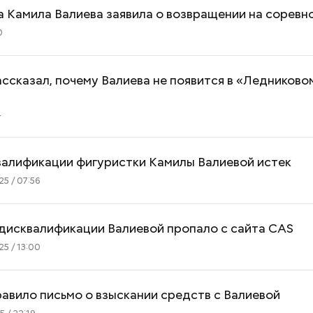
документы
 Камила Валиева заявила о возвращении на соревн
0
ссказал, почему Валиева не появится в «Ледниково
4
валификации фигуристки Камилы Валиевой истек
5 / 07:56
дисквалификации Валиевой пропало с сайта CAS
5 / 13:00
вило письмо о взыскании средств с Валиевой