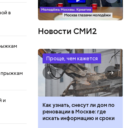
вой в
Новости СМИ2
прыжкам
Проще, чем кажется
о прыжкам
й и
 100 тысяч
Как узнать, снесут ли дом по
дарства при
реновации в Москве: где
ии: кто может
искать информацию и сроки
 какие нужны