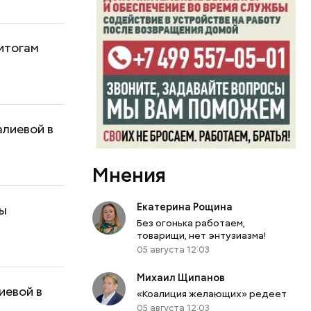
итогам
алиевой в
Мнения
Екатерина Рощина
лы
Без огонька работаем,
товарищи, нет энтузиазма!
05 августа 12:03
Михаил Щипанов
иевой в
«Коалиция желающих» редеет
05 августа 12:03