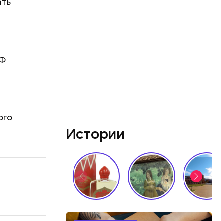
ать
РФ
ого
Истории