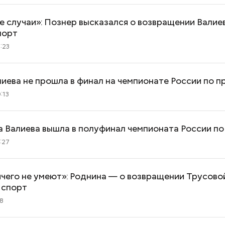
 случаи»: Познер высказался о возвращении Валие
порт
:23
иева не прошла в финал на чемпионате России по 
:13
а Валиева вышла в полуфинал чемпионата России п
:27
чего не умеют»: Роднина — о возвращении Трусово
Как поменять батареи дома и
Как получить до
 спорт
не получить штраф
рублей от госу
48
трудной ситуац
претендовать и