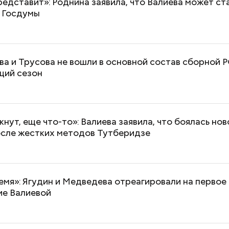
редставит»: Роднина заявила, что Валиева может ст
 Госдумы
ва и Трусова не вошли в основной состав сборной 
щий сезон
кнут, еще что-то»: Валиева заявила, что боялась нов
осле жестких методов Тутберидзе
мя»: Ягудин и Медведева отреагировали на первое
ие Валиевой