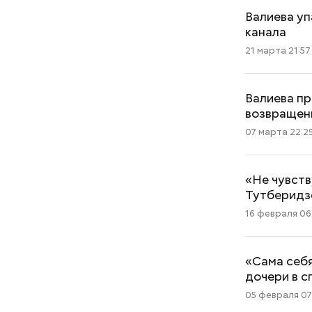
Валиева уп
канала
21 марта 21:57
Валиева п
возвращен
07 марта 22:2
«Не чувств
Тутберидз
16 февраля 06
«Сама себя
дочери в 
05 февраля 07