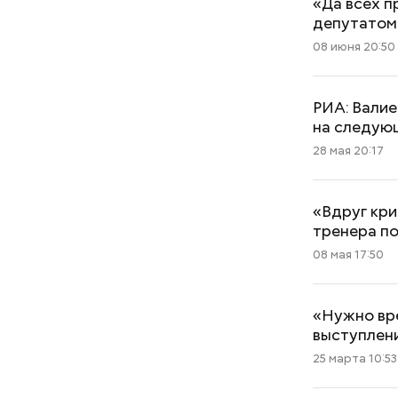
«Да всех п
депутатом
08 июня 20:50
РИА: Валие
на следую
28 мая 20:17
«Вдруг кри
тренера п
08 мая 17:50
«Нужно вре
выступлен
25 марта 10:53