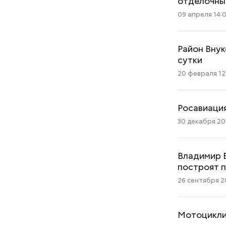
отделочны
09 апреля 14:
Район Внук
сутки
20 февраля 12
Росавиаци
30 декабря 202
Владимир 
построят п
26 сентября 20
Мотоциклис