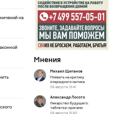
ничений на
законной
Мнения
Михаил Щипанов
нить
Плевать на критику
очередного нытика
06 августа 15:41
Александр Лосото
Лекарство будущего:
ского
таблетка-оригами
06 августа 15:40