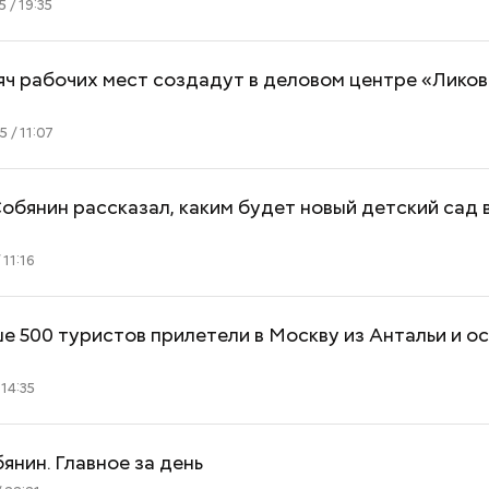
 / 19:35
ч рабочих мест создадут в деловом центре «Ликов
 / 11:07
обянин рассказал, каким будет новый детский сад 
 11:16
е 500 туристов прилетели в Москву из Антальи и о
Как поменять батареи дома и
Как получить до
 14:35
не получить штраф
рублей от госу
трудной ситуац
претендовать и
янин. Главное за день
документы