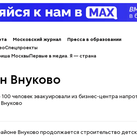
ета
Московский журнал
Пресса в образовании
ео
Спецпроекты
иша Москвы
Первые в медиа. Я — страна
н Внуково
е 100 человек эвакуировали из бизнес-центра напро
 Внуково
районе Внуково продолжается строительство детск