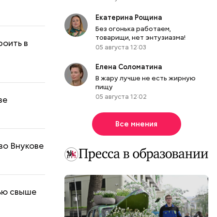
Екатерина Рощина
Без огонька работаем,
товарищи, нет энтузиазма!
оить в
05 августа 12:03
Елена Соломатина
В жару лучше не есть жирную
пищу
05 августа 12:02
ве
Все мнения
во Внукове
ью свыше