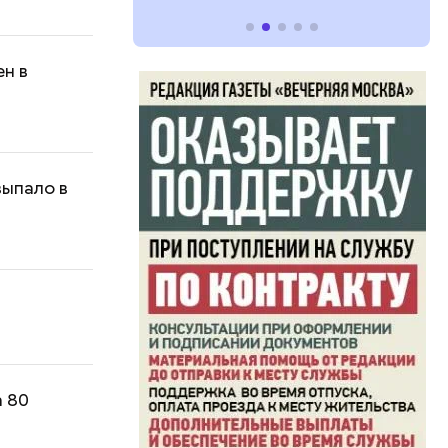
н в
выпало в
а 80