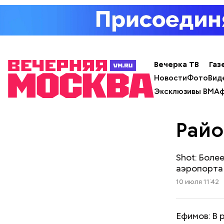
Вечерка ТВ
Газ
Новости
Фото
Вид
Эксклюзивы ВМ
Аф
Райо
Shot: Боле
аэропорта
10 июля 11:42
Ефимов: В 