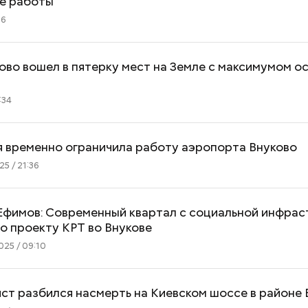
е работы
06
ово вошел в пятерку мест на Земле с максимумом о
:34
С 1 сентября российские
В прокат выход
школьники будут учиться по
фильм «Чучело»:
новой программе: что
смотреть и что 
я временно ограничила работу аэропорта Внуково
изменится
критики
5 / 21:36
Ефимов: Современный квартал с социальной инфра
о проекту КРТ во Внукове
25 / 09:10
т разбился насмерть на Киевском шоссе в районе 