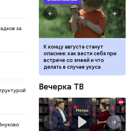
садков за
ит новый
К концу августа станут
 стоит ли
опаснее: как вести себя при
говорят
встрече со змеей и что
делать в случае укуса
Вечерка ТВ
структурой
Внуково