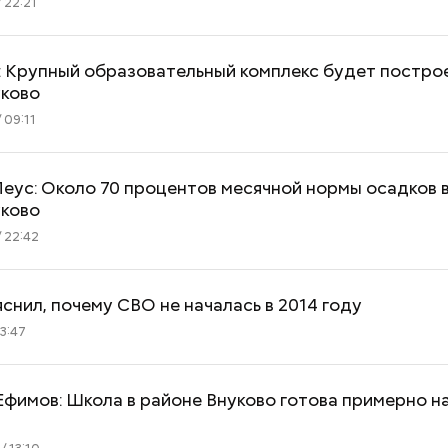
 22:21
: Крупный образовательный комплекс будет построе
уково
 09:11
еус: Около 70 процентов месячной нормы осадков 
уково
 22:42
снил, почему СВО не началась в 2014 году
13:47
фимов: Школа в районе Внуково готова примерно н