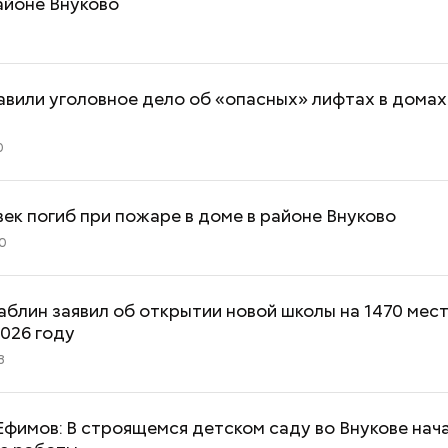
айоне Внуково
авили уголовное дело об «опасных» лифтах в домах
0
ек погиб при пожаре в доме в районе Внуково
00
блин заявил об открытии новой школы на 1470 мест
2026 году
8
фимов: В строящемся детском саду во Внукове нач