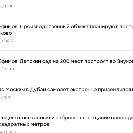
 / 11:30
Ефимов: Производственный объект планируют постр
уково
 / 14:10
фимов: Детский сад на 200 мест построят во Внуко
 / 09:10
з Москвы в Дубай самолет экстренно приземлился 
/ 15:31
альцево восстановили заброшенное здание площад
 квадратных метров
4 / 09:10