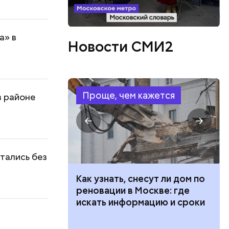
а» в
Новости СМИ2
Проще, чем кажется
в районе
стались без
 100 тысяч
Как узнать, снесут ли дом по
дарства при
реновации в Москве: где
ии: кто может
искать информацию и сроки
 какие нужны