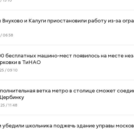
/ 13:10
Внуково и Калуги приостановили работу из-за огра
/ 06:58
0 бесплатных машино-мест появилось на месте не
арковки в ТиНАО
5 / 09:10
полнительная ветка метро в столице сможет соеди
 Щербинку
5 / 11:48
 убедили школьника поджечь здание управы москов