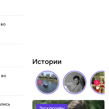
 во
Истории
 во
ались
Эксклюзивы