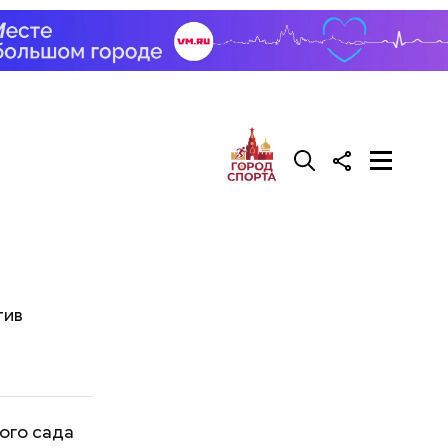
тив
ого сада