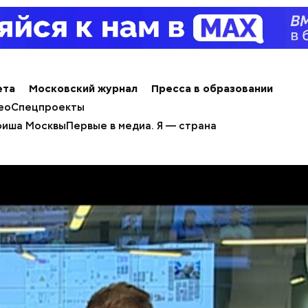
ета
Московский журнал
Пресса в образовании
ео
Спецпроекты
иша Москвы
Первые в медиа. Я — страна