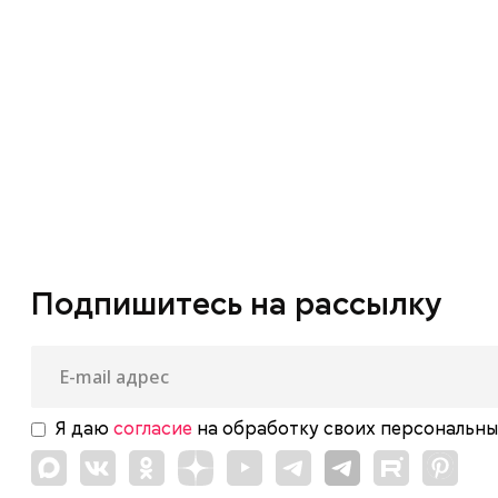
Первые в медиа. Победа!
Площадь согласия
Поэзия Донбасса
Программа «Монитор». Сообщества в
сети
Программа «Самый сок». Квартирник
Подпишитесь на рассылку
Свое дело
Сквозной эфир
Я даю
согласие
на обработку своих персональны
Стихотворцы Победы
Стоит попробовать