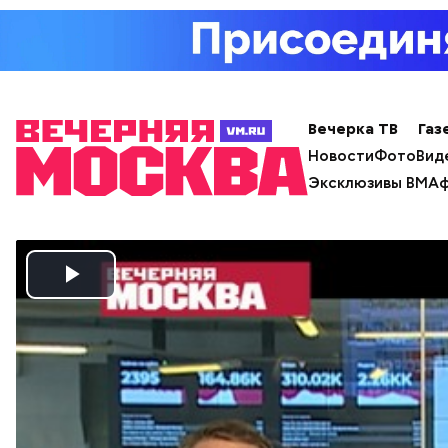
Вечерка ТВ
Газ
Новости
Фото
Вид
Эксклюзивы ВМ
Аф
Play
Video