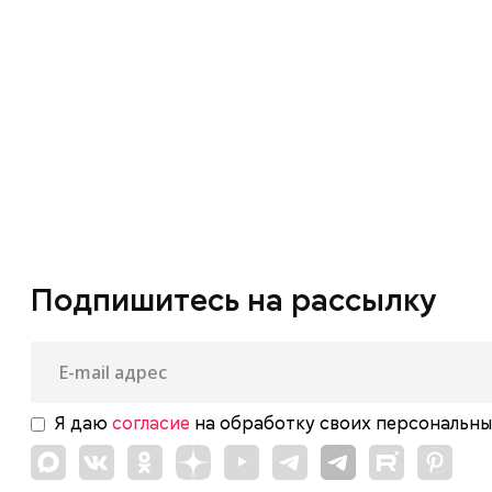
Первые в медиа. Победа!
Площадь согласия
Поэзия Донбасса
Программа «Монитор». Сообщества в
сети
Программа «Самый сок». Квартирник
Подпишитесь на рассылку
Свое дело
Сквозной эфир
Я даю
согласие
на обработку своих персональны
Стихотворцы Победы
Стоит попробовать