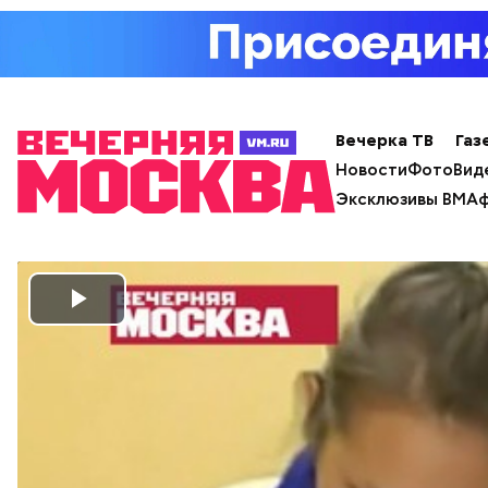
Вечерка ТВ
Газ
Новости
Фото
Вид
Эксклюзивы ВМ
Аф
Play
Video