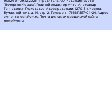
90524 от 09.12.2025. Учредитель: АО "Редакция газеты
"Вечерняя Москва". Главный редактор
vm.ru
: Александр
Геннадьевич Глуходедов. Адрес редакции: 127015, г.Москва,
Бумажный пр-д, д. 14, стр. 2. Телефон:
+7(499)557-04-24
. Адрес
эл.почты:
edit@vm.ru
. Почта для связи с редакцией сайта:
news@vm.ru
.