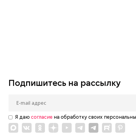
Первые в медиа. Победа!
Площадь согласия
Поэзия Донбасса
Программа «Монитор». Сообщества в
сети
Программа «Самый сок». Квартирник
Подпишитесь на рассылку
Свое дело
Сквозной эфир
Я даю
согласие
на обработку своих персональны
Стихотворцы Победы
Стоит попробовать