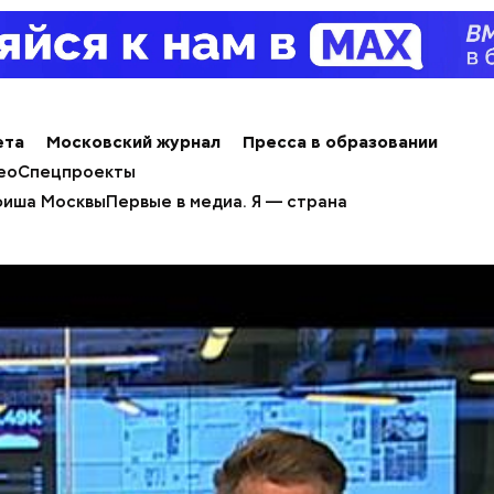
ета
Московский журнал
Пресса в образовании
ео
Спецпроекты
иша Москвы
Первые в медиа. Я — страна