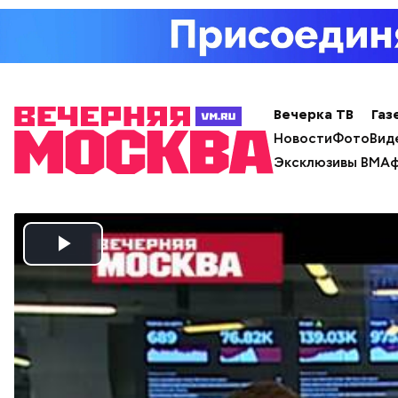
Вечерка ТВ
Газ
Новости
Фото
Вид
Эксклюзивы ВМ
Аф
Play
Video