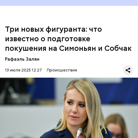
Три новых фигуранта: что
известно о подготовке
покушения на Симоньян и Собчак
Курировала действия неонацистов и
финансировала их деятельность, по данным ФСБ,
Рафаэль Залян
Служба безопасности Украины (СБУ).
13 июля 2025 12:27
Происшествия
О том, что ФСБ удалось задержать участников