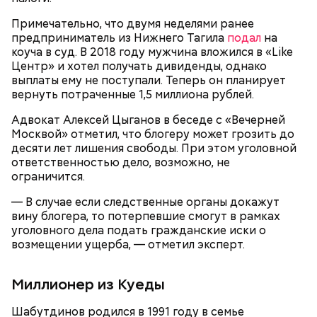
Примечательно, что двумя неделями ранее
предприниматель из Нижнего Тагила
подал
на
коуча в суд. В 2018 году мужчина вложился в «Like
Центр» и хотел получать дивиденды, однако
выплаты ему не поступали. Теперь он планирует
вернуть потраченные 1,5 миллиона рублей.
Адвокат Алексей Цыганов в беседе с «Вечерней
Москвой» отметил, что блогеру может грозить до
десяти лет лишения свободы. При этом уголовной
Помимо личности организатора группировки,
ответственностью дело, возможно, не
журналисты узнали данные еще одного участника
ограничится.
движения — Егора Савельева, который является
Привлекла внимание следователей
рязанским правым активистом, отсидевшим не
— В случае если следственные органы докажут
менее четырех лет за призывы к экстремизму и
вину блогера, то потерпевшие смогут в рамках
случайно
покушение на убийство.
уголовного дела подать гражданские иски о
возмещении ущерба, — отметил эксперт.
Миллионер из Куеды
Шабутдинов родился в 1991 году в семье