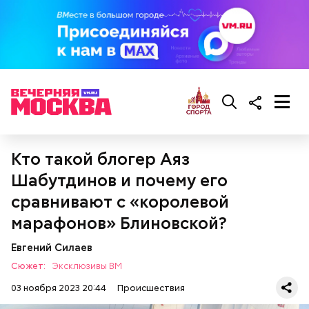
Другие подробности
Кто такой блогер Аяз
Трудная жизненная ситуация
Шабутдинов и почему его
сравнивают с «королевой
марафонов» Блиновской?
Евгений Силаев
Сюжет:
Эксклюзивы ВМ
Также она в своем канале «Кровавая барыня»
03 ноября 2023 20:44
Происшествия
негативно высказалась о любом проявлении
Еще одним поводом к началу расследования стало