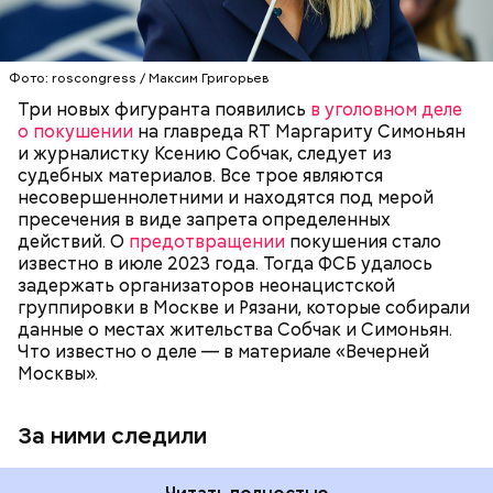
неонацистского движения под названием
«Параграф-88», стало известно 15 июля. Как
сообщили в надзорном ведомстве, те, кто состоял
в этом преступном синдикате, устраивали слежку
Фото: roscongress / Максим Григорьев
ФСБ
МАРГАРИТА СИМОНЬЯН
ТЕРРОРИЗМ
за главредом RT и известной журналисткой. Они
КСЕНИЯ СОБЧАК
Три новых фигуранта появились
в уголовном деле
пытались выяснить их домашние адреса, чтобы в
о покушении
на главреда RT Маргариту Симоньян
перспективе устроить покушение.
и журналистку Ксению Собчак, следует из
судебных материалов. Все трое являются
несовершеннолетними и находятся под мерой
пресечения в виде запрета определенных
действий. О
предотвращении
покушения стало
известно в июле 2023 года. Тогда ФСБ удалось
задержать организаторов неонацистской
группировки в Москве и Рязани, которые собирали
данные о местах жительства Собчак и Симоньян.
Что известно о деле — в материале «Вечерней
Москвы».
За ними следили