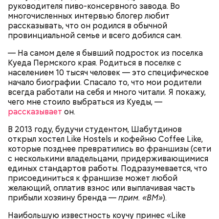
руководителя пиво-консервного завода. Во
многочисленных интервью блогер любит
рассказывать, что он родился в обычной
провинциальной семье и всего добился сам.
— На самом деле я бывший подросток из поселка
Куеда Пермского края. Родиться в поселке с
После того как глава группировки был пойман,
населением 10 тысяч человек — это специфическое
«Параграф-88» объявил о самороспуске, сообщили
начало биографии. Спасало то, что мои родители
в «Осторожно, Media».
всегда работали на себя и много читали. Я покажу,
Примечательно и то, что 12 детей, которые
чего мне стоило выбраться из Куеды, —
находились на иждивении у подозреваемой,
рассказывает
он.
имеют инвалидность.
В 2013 году, будучи студентом, Шабутдинов
открыл хостел Like Hostels и кофейню Coffee Like,
которые позднее превратились во франшизы (сети
с несколькими владельцами, придерживающимися
единых стандартов работы. Подразумевается, что
присоединиться к франшизе может любой
желающий, оплатив взнос или выплачивая часть
прибыли хозяину бренда —
прим. «ВМ»
).
В ходе допроса задержанный заявил, что сам
Наибольшую известность коучу принес «Like