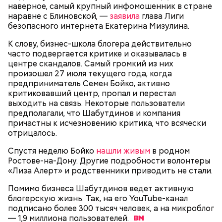
наверное, самый крупный инфомошенник в стране
Анонимный источник «Вечерней Москвы»
наравне с Блиновской, —
заявила
глава Лиги
подчеркнул, что у Логиновой было несколько
Шестеро жительниц Кабардино-
Оценила малыша в тысячу
Трамп, Путин и Жириновский: о
безопасного интернета Екатерина Мизулина.
квартир, а также у нее была возможность
Балкарии продавали
долларов: как мать попыталась
чем говорится в новых файлах по
оплачивать услуги няни.
несовершеннолетних в секс-
продать младенца в Москве
делу Эпштейна
К слову, бизнес-школа блогера действительно
рабство в Бахрейн
часто подвергается критике и оказывалась в
центре скандалов. Самый громкий из них
произошел 27 июля текущего года, когда
предприниматель Семен Бойко, активно
критиковавший центр, пропал и перестал
выходить на связь. Некоторые пользователи
предполагали, что Шабутдинов и компания
причастны к исчезновению критика, что всячески
отрицалось.
К 2023 году число несовершеннолетних детей,
— Сначала нам предложили поджигать релейные
Спустя неделю Бойко
нашли живым
в родном
воспитываемых в семье подозреваемой, достигло
шкафы. Позже нам предложили заказное убийство
Ростове-на-Дону. Другие подробности волонтеры
15, самый младший из которых появился на свет в
Маргариты Симоньян и Ксении Собчак, — сообщил
«Лиза Алерт» и родственники приводить не стали.
2019 году. В частности, трое малышей родились в
он.
2012 году. Кроме того, двумя годами позже
Помимо бизнеса Шабутдинов ведет активную
женщина рассказала в социальных сетях про
блогерскую жизнь. Так, на его YouTube-канал
ребенка, которого она забрала из подмосковного
подписано более 300 тысяч человек, а на микроблог
детского дома.
— 1,9 миллиона
пользователей.