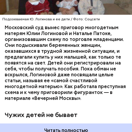
Юлия Логинова рассказала еще в 2009 году: в
газете «Новокосино» появилась ее колонка под
заголовком «Чужих детей не бывает», в которой
жительница столичного района Новокосино
Подозеваемая Ю. Логинова и ее дети / Фото: Соцсети
ПРОИСШЕСТВИЯ
РАЙОН НОВОКОСИНО
рассуждает о явлении социального сиротства. В
СЛЕДСТВЕННЫЙ КОМИТЕТ
Московский суд вынес приговор многодетным
статье женщину представляют как многодетную
ТОРГОВЛЯ ЛЮДЬМИ
МОСКВА
матерям Юлии Логиновой и Наталье Патоке,
мать.
организовавшим схему по торговле младенцами.
Они подыскивали беременных женщин,
оказавшихся в трудной жизненной ситуации, и
предлагали купить у них малышей, как только те
появятся на свет. Детей они регистрировали на
себя, чтобы получать пособия. Пока обман не
При поимке преступников у них были изъяты:
вскрылся, Логиновой даже
посвящали
целые
автомат Калашникова, 90 патронов к нему, ножи,
статьи, называя ее «самой счастливой
кастеты, резиновые дубинки, наручники, шевроны
многодетной матерью». Как работала преступная
и флаги с нацистской символикой, нацистская
схема и к чему приговорили фигуранток — в
литература, а также средства связи и компьютеры.
материале «Вечерней Москвы».
В средствах связи ФСБ нашли подтверждение
преступных намерений участников
«Параграфа-88».
Чужих детей не бывает
Читать полностью