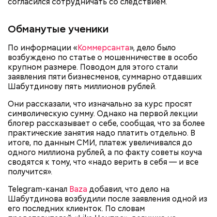
согласился сотрудничать со следствием.
Обманутые ученики
По информации «
Коммерсанта
», дело было
В ходе проверки медицинских показателей матери
возбуждено по статье о мошенничестве в особо
следователи узнали о сделанной в 2010 году
крупном размере. Поводом для этого стали
операции, после которой она не могла родить. При
заявления пяти бизнесменов, суммарно отдавших
этом по документам в 2018 и 2019 годах Логинова
Шабутдинову пять миллионов рублей.
родила самостоятельно.
Они рассказали, что изначально за курс просят
символическую сумму. Однако на первой лекции
блогер рассказывает о себе, сообщая, что за более
Разумеется, и Маргарита Симоньян, и Ксения
практические занятия надо платить отдельно. В
Собчак не смогли пройти мимо таких новостей, и
итоге, по данным СМИ, платеж увеличивался до
каждая отреагировала по-своему. Так, главред RT в
одного миллиона рублей, а по факту советы коуча
своем микроблоге выложила несколько постов, где
сводятся к тому, что «надо верить в себя — и все
посмеялась над несостоявшимся происшествием.
получится».
Telegram-канал
Baza
добавил, что дело на
Шабутдинова возбудили после заявления одной из
Врачи обнаружили в крови мальчика вещества,
его последних клиенток. По словам
противопоказанные при его хронической болезни.