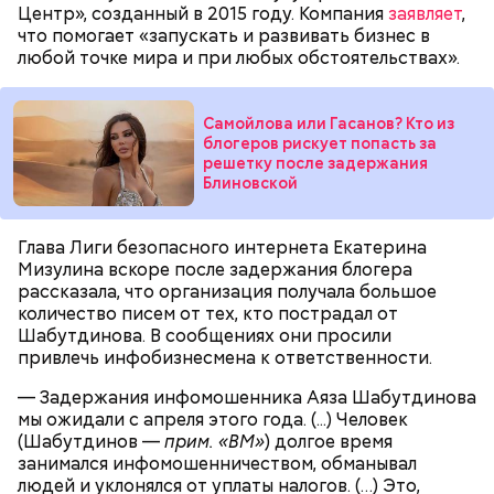
занимался поисками места жительства Маргариты
Центр», созданный в 2015 году. Компания
заявляет
,
Симоньян, за что СБУ вознаградила его денежной
что помогает «запускать и развивать бизнес в
суммой. Когда лидер «Параграфа-88» пришел на
любой точке мира и при любых обстоятельствах».
место, где его куратор оставил деньги и автомат
Калашникова для реализации покушения, его уже
— Все дети содержались в нормальных условиях.
ждали российские спецслужбы.
Самойлова или Гасанов? Кто из
При этом женщина часто уезжала из дома и
блогеров рискует попасть за
занималась своими делами. С детьми неотлучно
решетку после задержания
Блиновской
находится няня, — сообщил собеседник «ВМ».
Глава Лиги безопасного интернета Екатерина
Мизулина вскоре после задержания блогера
рассказала, что организация получала большое
количество писем от тех, кто пострадал от
Шабутдинова. В сообщениях они просили
привлечь инфобизнесмена к ответственности.
— Задержания инфомошенника Аяза Шабутдинова
мы ожидали с апреля этого года. (...) Человек
СБУ предложила вознаграждение в размере 1,5
(Шабутдинов —
прим. «ВМ»
) долгое время
миллиона рублей за каждое убийство.
занимался инфомошенничеством, обманывал
людей и уклонялся от уплаты налогов. (…) Это,