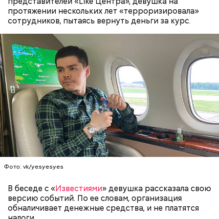
представителей «Like Центра», девушка на
Этот факт заинтересовал правоохранительные
протяжении нескольких лет «терроризировала»
органы, ведь на воспитание ребенка, имеющего
сотрудников, пытаясь вернуть деньги за курс.
Подозреваемая / Фото: Соцсети
проблемы со здоровьем, выделяется большое
финансирование. В связи с чем по данному факту
было возбуждено уголовное дело по статье
«Причинение тяжкого вреда здоровью».
Фото: пресс-служба Госдумы
Фото: vk/yesyesyes
Долгое время образ положительной матери не
Реакция журналисток
вызывал вопросов ни у кого. Все изменила
В беседе с «
Известиями
» девушка рассказала свою
госпитализация семилетнего пасынка женщины.
версию событий. По ее словам, организация
обналичивает денежные средства, и не платятся
налоги.