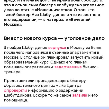
представитель ведомства Ирина Волк сообщила,
что в отношении блогера возбуждено уголовное
дело по статье «Мошенничество». О том, кто
такой блогер Аяз Шабутдинов и что известно о
его задержании, — в материале «Вечерней
Москвы».
Вместо нового курса — уголовное дело
3 ноября Шабутдинов
вернулся
в Москву из Вены,
Журналистка Ксения Собчак в свою очередь
после чего направился в съемные апартаменты в
поблагодарила
ФСБ за то, что ведомство пресекло
Москве. В столице он планировал запустить новый
попытку совершить нападение на нее.
образовательный курс. Однако его планам
помешали оперативники,
задержавшие
бизнес-
На весь экран
тренера.
Представители принадлежащего блогеру
образовательного центра «Like Центр»
опровергли
информацию о задержании
Шабутдинова. Вскоре то же самое
заявила
и его
помощница.