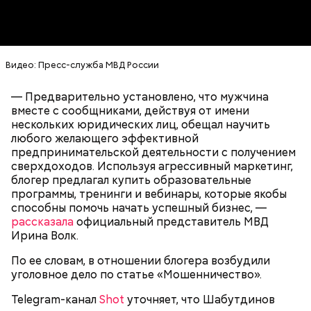
Версия о суррогатном материнстве также была
Симоньян также
подтвердила
, что задержанные
рассмотрена. Однако в ходе проверки
вели тщательную подготовку к покушению.
медицинских документов она не подтвердилась.
Видео: Пресс-служба МВД России
— Предварительно установлено, что мужчина
вместе с сообщниками, действуя от имени
нескольких юридических лиц, обещал научить
любого желающего эффективной
— По данным следствия, в период 2018–2019 годов
предпринимательской деятельности с получением
женщина дважды обратилась в
сверхдоходов. Используя агрессивный маркетинг,
специализированные органы, предоставив
блогер предлагал купить образовательные
медицинские свидетельства о рождении детей.
программы, тренинги и вебинары, которые якобы
Указанные свидетельства содержали ложные
способны помочь начать успешный бизнес, —
сведения, поскольку в действительности по
рассказала
официальный представитель МВД
медицинским показателям, подтвержденным
Ирина Волк.
изъятой документацией, рождение женщиной
По ее словам, в отношении блогера возбудили
детей в этот период являлось физиологически
В одном из них — стикер с надписью «Все будет
уголовное дело по статье «Мошенничество».
невозможным, — сообщала старший помощник
ровно», а в другом она грозится отправить
Вербовщик «Азова»*: что известно
руководителя ГСУ СК России по городу Юлия
молодых людей из «Параграфа-88» на
о восьмом участнике покушения
Telegram-канал
Shot
уточняет, что Шабутдинов
Иванова.
перевоспитание к своему отцу.
на Соловьева