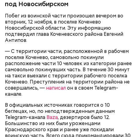
под Новосибирском
Побег из воинской части произошел вечером во
вторник, 12 ноября, в поселке Коченево
Новосибирской области. Эту информацию
подтвердил глава Коченевского района Евгений
Также Миссюра пытался отравить брата девушки,
Антипов.
своего дядю и еще одного родственника. Он
регулярно добавлял жертвам химикаты в специи,
— С территории части, расположенной в рабочем
напитки и даже святую воду из храма.
поселке Коченево, самовольно покинули
Что известно о Мутаеве
расположение части 10 человек из категории ранее
самовольно покинувших часть. В течение 30 минут
на такси выехали с территории рабочего поселка
Коченево. Преступления на территории района не
В апреле 2024-го умерла 69-летняя бабушка
совершались, —
написал
он в своем Telegram-
Миссюры. Внук отравил ее со второй попытки.
канале.
Сначала он подмешал химикаты в морс, но
В официальных источниках говорится о 10
пенсионерка отказалась его пить из-за
беглецах, но, по неподтвержденным данным
приторного вкуса. Тогда молодой человек заставил
Telegram-канала
Baza
, дезертиров было 12.
женщину выпить противовирусную суспензию,
Большинство из них были уроженцами
добавив туда яд. Позднее Миссюра объяснил, что
Краснодарского края и ранее уже покидали
не планировал убивать
бабушку. Он хотел, чтобы
воинскую часть. Всего сюда прикомандировали 30
Он добавил, что у следствия есть видео
женщина загремела в больницу, а у него появилась