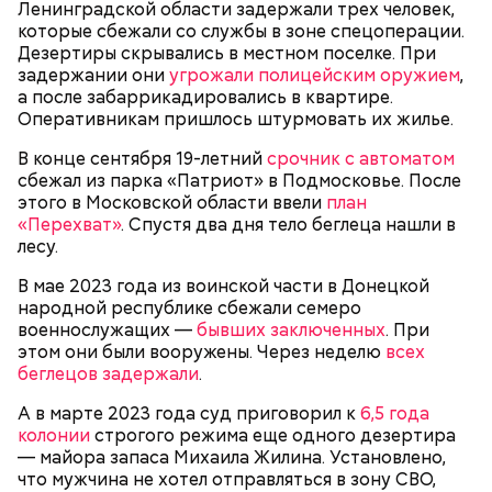
Ленинградской области задержали трех человек,
которые сбежали со службы в зоне спецоперации.
Дезертиры скрывались в местном поселке. При
задержании они
угрожали полицейским оружием
,
а после забаррикадировались в квартире.
Оперативникам пришлось штурмовать их жилье.
В конце сентября 19-летний
срочник с автоматом
сбежал из парка «Патриот» в Подмосковье. После
этого в Московской области ввели
план
Как идет расследование
«Перехват»
. Спустя два дня тело беглеца нашли в
Кто еще был жертвой Миссюры
лесу.
В мае 2023 года из воинской части в Донецкой
народной республике сбежали семеро
военнослужащих —
бывших заключенных
. При
этом они были вооружены. Через неделю
всех
беглецов задержали
.
А в марте 2023 года суд приговорил к
6,5 года
колонии
строгого режима еще одного дезертира
— майора запаса Михаила Жилина. Установлено,
что мужчина не хотел отправляться в зону СВО,