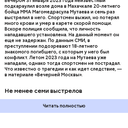
Вечером 31 января 2023 года неизвестный
Очевидцы трагедии вызвали полицию и скорую
РЕСПУБЛИКА ДАГЕСТАН
СМЕРТЬ
подкараулил возле дома в Махачкале 20-летнего
помощь, однако врачи оказались бессильны —
бойца ММА Магомедрасула Мутаева и семь раз
пострадавший умер по пути в больницу.
выстрелил в него. Спортсмен выжил, но потерял
много крови и умер в карете скорой помощи.
Вскоре полиция сообщила, что личность
нападавшего установлена. На данный момент он
еще не задержан. По данным СМИ, в
преступлении подозревают 18-летнего
знакомого погибшего, с которым у него был
конфликт. Летом 2023 года на Мутаева уже
нападали, однако тогда спортсмен не пострадал.
Что известно о трагедии и как идет следствие, —
в материале «Вечерней Москвы».
Не менее семи выстрелов
Читать полностью