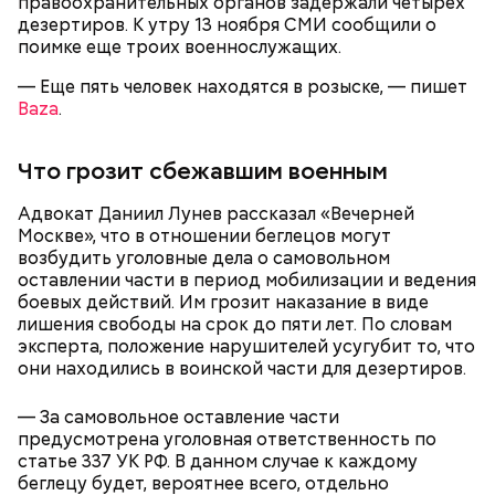
правоохранительных органов задержали четырех
дезертиров. К утру 13 ноября СМИ сообщили о
поимке еще троих военнослужащих.
Видео: пресс-служба ГСУ СК по Московской области
— Еще пять человек находятся в розыске, — пишет
Baza
.
— Мы съездили за витаминами, вернулись обратно,
поднялись домой. У него ухудшилось самочувствие
Что грозит сбежавшим военным
через сутки... Его увезли в больницу,
Примерно через месяц, 31 декабря 2023 года,
реанимировали, и там он скончался, — рассказывал
Мутаев и его друзья снова назначили Кадирханову
Адвокат Даниил Лунев рассказал «Вечерней
Миссюра на допросе.
встречу. На этот раз они затащили оппонента в
Москве», что в отношении беглецов могут
свою квартиру дома и избили, а также сняли ему
возбудить уголовные дела о самовольном
скальп, срезав волосы на голове вместе с кожей.
оставлении части в период мобилизации и ведения
Это позднее подтвердили в управлении
боевых действий. Им грозит наказание в виде
Следственного комитета по Дагестану.
лишения свободы на срок до пяти лет. По словам
эксперта, положение нарушителей усугубит то, что
они находились в воинской части для дезертиров.
— За самовольное оставление части
Между убийцей и жертвой был давний конфликт.
предусмотрена уголовная ответственность по
Кадирханов якобы однажды оскорбил отца
статье 337 УК РФ. В данном случае к каждому
Мутаева. Еще бойцу не нравилось, что оппонент
беглецу будет, вероятнее всего, отдельно
Следующим подопытным стал друг детства
ухаживает за сестрой его близкого друга.