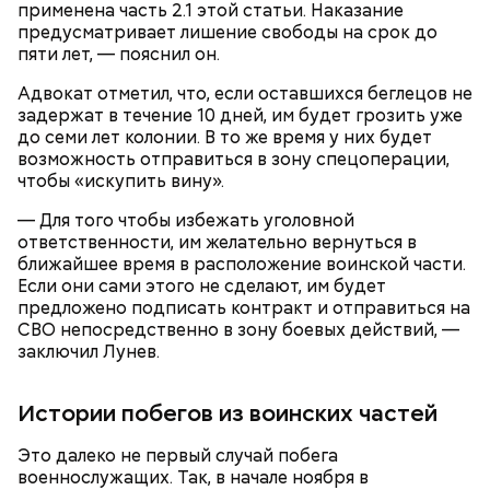
применена часть 2.1 этой статьи. Наказание
Миссюры Константин. 3 февраля того же года,
Общественник Шамиль Хадулаев писал в своем
предусматривает лишение свободы на срок до
когда молодые люди ехали вместе в машине,
Telegram
-канале, что в конце 2023 года Мутаев
пяти лет, — пояснил он.
подозреваемый угостил приятеля морсом с
назначил Кадирханову встречу, пришел на нее
этиленгликолем. Через два дня Константин умер в
вместе с друзьями и жестоко избил оппонента.
Адвокат отметил, что, если оставшихся беглецов не
больнице.
Пострадавший тогда не стал обращаться в
задержат в течение 10 дней, им будет грозить уже
полицию, но подтвердил эту информацию на
до семи лет колонии. В то же время у них будет
допросе.
возможность отправиться в зону спецоперации,
чтобы «искупить вину».
— Для того чтобы избежать уголовной
ответственности, им желательно вернуться в
ближайшее время в расположение воинской части.
Вскоре в качестве главного подозреваемого в
Если они сами этого не сделают, им будет
Первой жертвой Миссюры была его девушка.
убийстве спортсмена арестовали его 18-летнего
предложено подписать контракт и отправиться на
Именно на ней молодой человек впервые испытал
знакомого Надырхана Кадирханова. На допросе он
СВО непосредственно в зону боевых действий, —
химикаты, купленные в интернет-магазине. 13
признал вину и показал следователям, как именно
заключил Лунев.
января 2024 года он подсыпал дихлорэтан в
совершил преступление и где спрятал оружие, из
коктейль возлюбленной, отчего у нее случился
которого застрелил Мутаева.
инсульт. Девушка неделю
провела в коме
, а после
Истории побегов из воинских частей
выписки из больницы узнала, что Миссюра
оформил на нее несколько кредитов.
Это далеко не первый случай побега
военнослужащих. Так, в начале ноября в