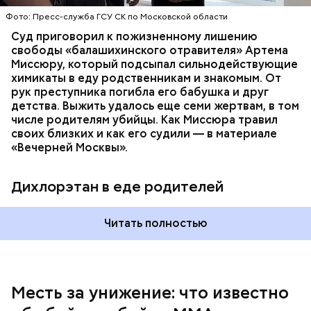
нашли в еде, изъятой из квартиры пострадавших.
Фото: Пресс-служба ГСУ СК по Московской области
Суд приговорил к пожизненному лишению
свободы «балашихинского отравителя» Артема
Миссюру, который подсыпал сильнодействующие
химикаты в еду родственникам и знакомым. От
рук преступника погибла его бабушка и друг
детства. Выжить удалось еще семи жертвам, в том
числе родителям убийцы. Как Миссюра травил
своих близких и как его судили — в материале
— Личность подозреваемого установлена,
«Вечерней Москвы».
полицией принимаются меры к задержанию, —
сообщили в пресс-службе
ГУ МВД России
по
Республике Дагестан.
Дихлорэтан в еде родителей
Читать полностью
Месть за унижение: что известно