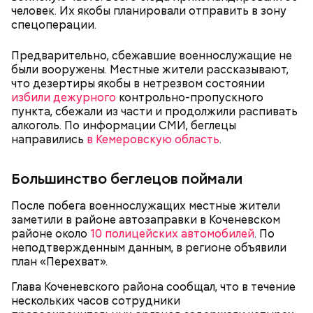
человек. Их якобы планировали отправить в зону
издевательств над Кадирхановым. По данному
возможность украсть из ее квартиры дорогие
спецоперации.
факту возбудили уголовные дела о похищении,
украшения. Примечательно, что незадолго до
незаконном лишении свободы и истязании. На этот
смерти пенсионерки внук занял у нее полмиллиона
раз потерпевшим стал Кадирханов, а Мутаеву
рублей.
Предварительно, сбежавшие военнослужащие не
посмертно предъявили обвинения. Материалы
были вооружены. Местные жители рассказывают,
Тогда медики не смогли установить точную
расследования уже передали в суд. Также
что дезертиры якобы в нетрезвом состоянии
причину смерти Константина. Подозрения
продолжаются разбирательства по делу об
избили дежурного
контрольно-пропускного
родителей погибшего юноши пали на Миссюру, но
убийстве бойца.
пункта, сбежали из части и продолжили распивать
доказать его причастность к кончине их сына не
алкоголь. По информации СМИ, беглецы
удалось. Когда же подозреваемого задержали, он
направились
в Кемеровскую область
.
заявил, что ничего не подсыпал в морс и утверждал,
что яд могли добавить в бутылку
некие
недоброжелатели
.
Большинство беглецов поймали
Play
После побега военнослужащих местные жители
заметили в районе автозаправки в Коченевском
— Обвиняемый подвергся противоправным
Video
районе около
10 полицейских автомобилей
. По
действиям со стороны потерпевшего и лиц из его
неподтвержденным данным, в регионе объявили
окружения — его похитили, незаконно удерживали
план «Перехват».
и подвергли истязаниям, — рассказывал
руководитель управления
Александр Супрун.
Глава Коченевского района сообщал, что в течение
нескольких часов сотрудники