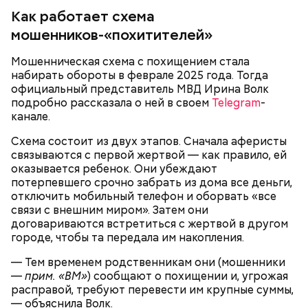
Как работает схема
мошенников-«похитителей»
В детстве Миссюра был тихим ребенком, что не
нравилось отчиму, который постоянно ругал
ребенка за робость и нерешительность. Мужчина
Мошенническая схема с похищением стала
даже водил мальчика к старцам и нанимал для него
набирать обороты в феврале 2025 года. Тогда
«
духовных наставников
», один из которых был
официальный представитель МВД Ирина Волк
родом из Греции и не знал русского языка. Еще
подробно рассказала о ней в своем
Telegram
-
отчиму не нравились девушки Миссюры, он считал
канале.
их «людьми не его уровня». Со своей последней
Схема состоит из двух этапов. Сначала аферисты
избранницей молодой человек планировал
связываются с первой жертвой — как правило, ей
пожениться и завести детей.
оказывается ребенок. Они убеждают
потерпевшего срочно забрать из дома все деньги,
отключить мобильный телефон и оборвать «все
связи с внешним миром». Затем они
договариваются встретиться с жертвой в другом
городе, чтобы та передала им накопления.
— Тем временем родственникам они (мошенники
—
прим. «ВМ»
) сообщают о похищении и, угрожая
расправой, требуют перевести им крупные суммы,
— объяснила Волк.