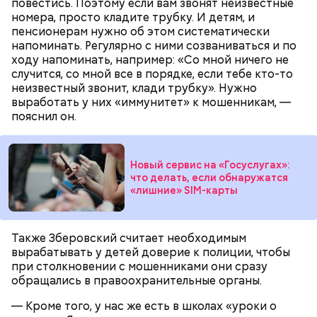
повестись. Поэтому если вам звонят неизвестные
номера, просто кладите трубку. И детям, и
пенсионерам нужно об этом систематически
— Мы съездили за витаминами, вернулись обратно,
напоминать. Регулярно с ними созваниваться и по
поднялись домой. У него ухудшилось самочувствие
ходу напоминать, например: «Со мной ничего не
через сутки... Его увезли в больницу,
Примерно через месяц, 31 декабря 2023 года,
случится, со мной все в порядке, если тебе кто-то
реанимировали, и там он скончался, — рассказывал
Мутаев и его друзья снова назначили Кадирханову
неизвестный звонит, клади трубку». Нужно
Миссюра на допросе.
встречу. На этот раз они затащили оппонента в
выработать у них «иммунитет» к мошенникам, —
свою квартиру дома и избили, а также сняли ему
пояснил он.
скальп, срезав волосы на голове вместе с кожей.
Это позднее подтвердили в управлении
Следственного комитета по Дагестану.
Новый сервис на «Госуслугах»:
что делать, если обнаружатся
«лишние» SIM-карты
Между убийцей и жертвой был давний конфликт.
Кадирханов якобы однажды оскорбил отца
Также Зберовский считает необходимым
Мутаева. Еще бойцу не нравилось, что оппонент
вырабатывать у детей доверие к полиции, чтобы
Следующим подопытным стал друг детства
ухаживает за сестрой его близкого друга.
при столкновении с мошенниками они сразу
Миссюры Константин. 3 февраля того же года,
Общественник Шамиль Хадулаев писал в своем
обращались в правоохранительные органы.
когда молодые люди ехали вместе в машине,
Telegram
-канале, что в конце 2023 года Мутаев
подозреваемый угостил приятеля морсом с
назначил Кадирханову встречу, пришел на нее
— Кроме того, у нас же есть в школах «уроки о