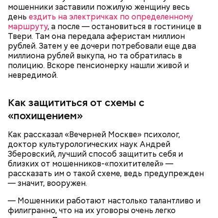
раз потерпевшим стал Кадирханов, а Мутаеву
рублей.
мошенники заставили пожилую женщину весь
посмертно предъявили обвинения. Материалы
день
ездить на электричках по определенному
Тогда медики не смогли установить точную
расследования уже передали в суд. Также
маршруту
, а после — остановиться в гостинице в
причину смерти Константина. Подозрения
продолжаются разбирательства по делу об
Твери. Там она передала аферистам миллион
родителей погибшего юноши пали на Миссюру, но
убийстве бойца.
рублей. Затем у ее дочери потребовали еще два
доказать его причастность к кончине их сына не
миллиона рублей выкупа, но та обратилась в
удалось. Когда же подозреваемого задержали, он
полицию. Вскоре пенсионерку нашли живой и
заявил, что ничего не подсыпал в морс и утверждал,
невредимой.
что яд могли добавить в бутылку
некие
This
недоброжелатели
.
is
a
The media could not be loaded, either because the server or
modal
Как защититься от схемы с
window.
network failed or because the format is not supported.
«похищением»
— Обвиняемый подвергся противоправным
Как рассказал «Вечерней Москве» психолог,
действиям со стороны потерпевшего и лиц из его
доктор культурологических наук Андрей
окружения — его похитили, незаконно удерживали
Зберовский, лучший способ защитить себя и
и подвергли истязаниям, — рассказывал
близких от мошенников-«похитителей» —
руководитель управления
Александр Супрун.
рассказать им о такой схеме, ведь предупрежден
— значит, вооружен.
— Мошенники работают настолько талантливо и
филигранно, что на их уговоры очень легко
Видео: пресс-служба ГСУ СК по Московской области