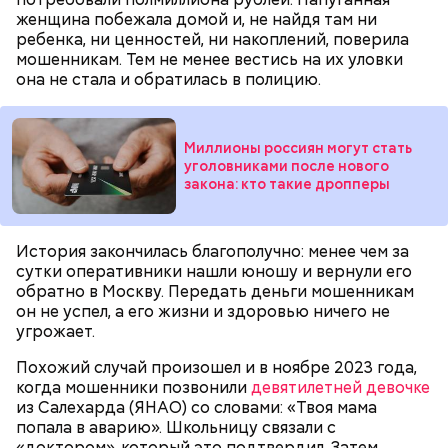
заседаний молодой человек раскрыл судье детали
женщина побежала домой и, не найдя там ни
This
собственной биографии.
ребенка, ни ценностей, ни накоплений, поверила
is
a
The media could not be loaded, either because the server or
мошенникам. Тем не менее вестись на их уловки
modal
window.
network failed or because the format is not supported.
она не стала и обратилась в полицию.
Миллионы россиян могут стать
уголовниками после нового
закона: кто такие дропперы
История закончилась благополучно: менее чем за
Месть отчиму и любовь к сестре
сутки оперативники нашли юношу и вернули его
обратно в Москву. Передать деньги мошенникам
Видео: t.me/fightnightsofficial
он не успел, а его жизни и здоровью ничего не
угрожает.
Похожий случай произошел и в ноябре 2023 года,
Боец дебютировал в промоушене AMC Fight Nights
когда мошенники позвонили
девятилетней девочке
в ноябре 2023 года. Тогда он победил
из Салехарда (ЯНАО) со словами: «Твоя мама
азербайджанца Эльгуна Ясибова единогласным
попала в аварию». Школьницу связали с
решением судей.
«доктором», который это подтвердил. Затем