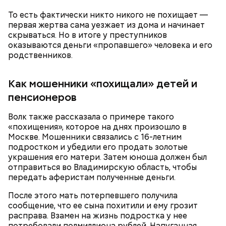
Фото: Пресс-служба ГСУ СК по Московской области
То есть фактически никто никого не похищает —
первая жертва сама уезжает из дома и начинает
скрываться. Но в итоге у преступников
Миссюра родился в 1999 году. Окончил Московский
оказываются деньги «пропавшего» человека и его
автомобильно-дорожный государственный
родственников.
технический университет, после получения
диплома жил с матерью и отчимом, подрабатывал
репетитором по математике.
Как мошенники «похищали» детей и
пенсионеров
Волк также рассказала о примере такого
«похищения», которое на днях произошло в
Москве. Мошенники связались с 16-летним
подростком и убедили его продать золотые
В июле 2024 года Артема Миссюру задержали и
украшения его матери. Затем юноша должен был
отправили в СИЗО, обвинив в убийстве двух лиц и
отправиться во Владимирскую область, чтобы
покушении на убийство еще семи человек. СМИ
— За свои 20 лет Мухаммад успел оставить яркий
передать аферистам полученные деньги.
прозвали обвиняемого «балашихинским
след в мире единоборств, его светлый образ
отравителем». Ровно через год
навсегда останется в наших сердцах. Соболезнуем
После этого мать потерпевшего получила
правоохранительные органы завершили
семье и близким! — прокомментировали трагедию
сообщение, что ее сына похитили и ему грозит
расследование и передали дело в суд. Начались
в Telegram-канале
AMC Fight Nights
.
расправа. Взамен на жизнь подростка у нее
долгие разбирательства. Во время одного из
потребовали полмиллиона рублей. Напуганная