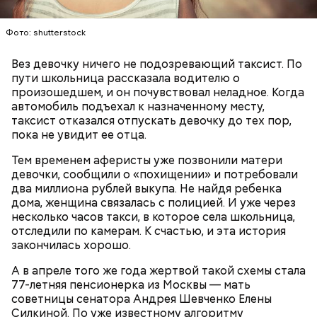
Также Миссюра пытался отравить брата девушки,
Фото: shutterstock
своего дядю и еще одного родственника. Он
регулярно добавлял жертвам химикаты в специи,
Вез девочку ничего не подозревающий таксист. По
напитки и даже святую воду из храма.
пути школьница рассказала водителю о
Что известно о Мутаеве
произошедшем, и он почувствовал неладное. Когда
автомобиль подъехал к назначенному месту,
таксист отказался отпускать девочку до тех пор,
пока не увидит ее отца.
В апреле 2024-го умерла 69-летняя бабушка
Тем временем аферисты уже позвонили матери
Миссюры. Внук отравил ее со второй попытки.
девочки, сообщили о «похищении» и потребовали
Сначала он подмешал химикаты в морс, но
два миллиона рублей выкупа. Не найдя ребенка
пенсионерка отказалась его пить из-за
дома, женщина связалась с полицией. И уже через
приторного вкуса. Тогда молодой человек заставил
несколько часов такси, в которое села школьница,
женщину выпить противовирусную суспензию,
отследили по камерам. К счастью, и эта история
добавив туда яд. Позднее Миссюра объяснил, что
закончилась хорошо.
не планировал убивать
бабушку. Он хотел, чтобы
Он добавил, что у следствия есть видео
женщина загремела в больницу, а у него появилась
А в апреле того же года жертвой такой схемы стала
издевательств над Кадирхановым. По данному
возможность украсть из ее квартиры дорогие
77-летняя пенсионерка из Москвы — мать
факту возбудили уголовные дела о похищении,
украшения. Примечательно, что незадолго до
советницы сенатора Андрея Шевченко Елены
незаконном лишении свободы и истязании. На этот
смерти пенсионерки внук занял у нее полмиллиона
Силкиной. По уже известному алгоритму