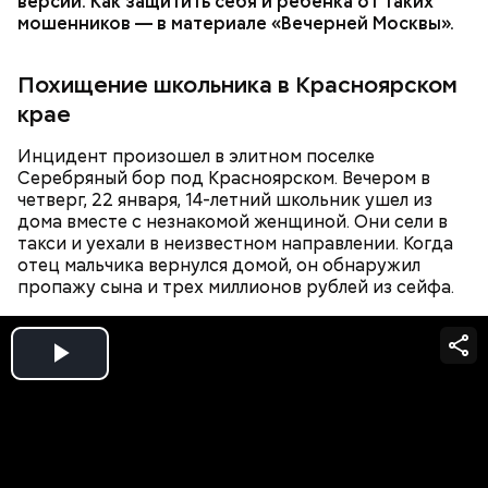
версии. Как защитить себя и ребенка от таких
надеюсь, что когда-нибудь их душевные раны
мошенников — в материале «Вечерней Москвы».
смогут зажить, —
сожалел он
.
Похищение школьника в Красноярском
крае
Инцидент произошел в элитном поселке
Серебряный бор под Красноярском. Вечером в
четверг, 22 января, 14-летний школьник ушел из
дома вместе с незнакомой женщиной. Они сели в
Миссюра постоянно путался в показаниях.
такси и уехали в неизвестном направлении. Когда
Например, сначала он обвинял в отравлении друга
отец мальчика вернулся домой, он обнаружил
«недоброжелателей», потом признал вину, а еще
пропажу сына и трех миллионов рублей из сейфа.
через некоторое время назвал смерть приятеля
случайностью. В январе 2026 года он извинился
перед жертвами.
Play
Video