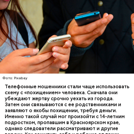
Затем молодой человек заявил, что хочет
заняться
паломничеством
и посетить места захоронения
Пытался убить за любовь: как
своих жертв. В случае своего освобождения
история с отравлением
Миссюра обещал помириться с родителями и
пирожками переросла в
покушение
начать «нести только добро и пользу людям».
Фото: Pixabay
Телефонные мошенники стали чаще использовать
схему с «похищением» человека. Сначала они
убеждают жертву срочно уехать из города.
Затем они связываются с ее родственниками и
— Я хотел бы принести свои глубочайшие,
заявляют о якобы похищении, требуя деньги.
искренние извинения всем людям, которые
Именно такой случай мог произойти с 14-летним
физически или душевно пострадали от моих
подростком, пропавшим в Красноярском крае,
действий или недействий. Особенно тем, которые
однако следователи рассматривают и другие
потеряли родного, близкого человека. Молюсь и