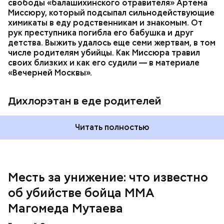
свободы «балашихинского отравителя» Артема
Миссюру, который подсыпал сильнодействующие
химикаты в еду родственникам и знакомым. От
рук преступника погибла его бабушка и друг
детства. Выжить удалось еще семи жертвам, в том
числе родителям убийцы. Как Миссюра травил
своих близких и как его судили — в материале
— Личность подозреваемого установлена,
«Вечерней Москвы».
полицией принимаются меры к задержанию, —
сообщили в пресс-службе
ГУ МВД России
по
Республике Дагестан.
Дихлорэтан в еде родителей
Читать полностью
Месть за унижение: что известно
об убийстве бойца ММА
Магомеда Мутаева