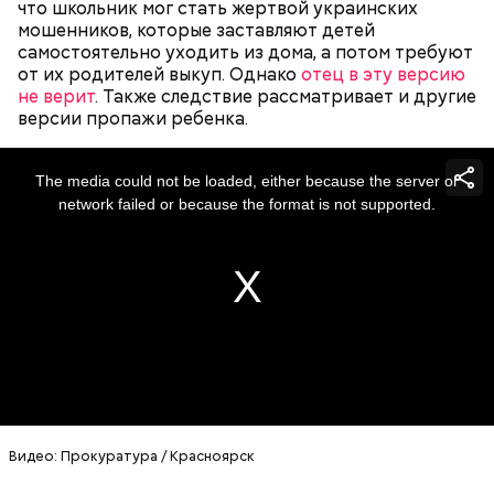
что школьник мог стать жертвой украинских
брата, когда девочка подросла, отчим стал
мошенников, которые заставляют детей
вымещать на ней свою агрессию. Также Миссюра
самостоятельно уходить из дома, а потом требуют
очень тепло отзывается о своем приятеле
от их родителей выкуп. Однако
отец в эту версию
Константине, отрицает причастность к его смерти
не верит
. Также следствие рассматривает и другие
и говорит, что следователи «пытаются
версии пропажи ребенка.
осквернить» их дружбу.
This
is
a
The media could not be loaded, either because the server or
modal
window.
network failed or because the format is not supported.
Позднее Миссюра рассказывал, что травил отчима
из мести, но не планировал его убивать. Теперь же
подозреваемый уверен, что мужчина напрямую
влияет на ход расследования с помощью денег и
связей, препятствует общению пасынка с матерью.
Видео: Прокуратура / Красноярск