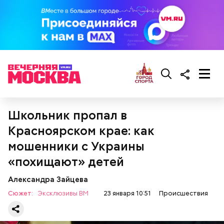
Еще молодой человек
хотел отказаться
от
предоставленного государством адвоката и
самостоятельно защищать себя в суде, но потом
Школьник пропал в
передумал.
Красноярском крае: как
мошенники с Украины
«похищают» детей
Александра Зайцева
Сюжет:
Эксклюзивы ВМ
23 января 10:51
Происшествия