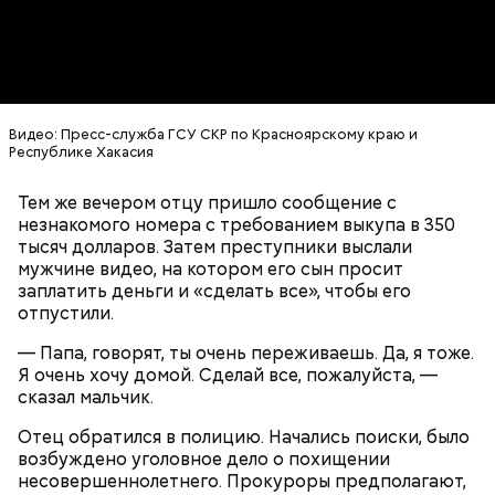
Видео: Пресс-служба ГСУ СКР по Красноярскому краю и
Республике Хакасия
Миссюра планировал заняться
паломничеством
Тем же вечером отцу пришло сообщение с
незнакомого номера с требованием выкупа в 350
тысяч долларов. Затем преступники выслали
мужчине видео, на котором его сын просит
заплатить деньги и «сделать все», чтобы его
отпустили.
— Папа, говорят, ты очень переживаешь. Да, я тоже.
Я очень хочу домой. Сделай все, пожалуйста, —
сказал мальчик.
Одним из своих самых близких людей Миссюра
Отец обратился в полицию. Начались поиски, было
считал младшую сестру, которую тоже травил. Он
возбуждено уголовное дело о похищении
гордился, что подсказал родителям имя для
несовершеннолетнего. Прокуроры предполагают,
малышки, когда та появилась на свет. По словам