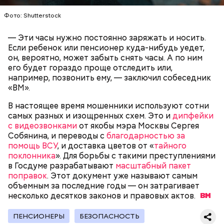
Фото: Shutterstock
— Эти часы нужно постоянно заряжать и носить.
Если ребенок или пенсионер куда-нибудь уедет,
он, вероятно, может забыть снять часы. А по ним
Как идет расследование
его будет гораздо проще отследить или,
Кто еще был жертвой Миссюры
например, позвонить ему, — заключил собеседник
«ВМ».
В настоящее время мошенники используют сотни
самых разных и изощренных схем. Это и
дипфейки
с видеозвонками
от якобы мэра Москвы Сергея
Собянина, и переводы с
благодарностью за
помощь ВСУ
, и доставка цветов от «
тайного
поклонника
». Для борьбы с такими преступлениями
в Госдуме разрабатывают
масштабный пакет
поправок
. Этот документ уже называют самым
объемным за последние годы — он затрагивает
несколько десятков законов и правовых
актов.
ПЕНСИОНЕРЫ
БЕЗОПАСНОСТЬ
Молодого человека задержали. На первом же