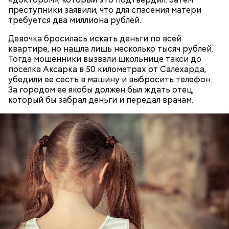
преступники заявили, что для спасения матери
требуется два миллиона рублей.
Девочка бросилась искать деньги по всей
квартире, но нашла лишь несколько тысяч рублей.
Тогда мошенники вызвали школьнице такси до
поселка Аксарка в 50 километрах от Салехарда,
— Он также приносил в дом воду из святого
убедили ее сесть в машину и выбросить телефон.
источника, у нее был специфический запах. Воду
Долгое время Мутаев занимался вольной борьбой и
За городом ее якобы должен был ждать отец,
вылили, на раковине остались пятна, похожие на
даже стал чемпионом России в категории до 97
который бы забрал деньги и передал врачам.
следы от кислотного ожога, — вспоминал
килограммов. Несмотря на успехи, спортсмен
дядя
Миссюры
решил перейти в ММА. Он смог попасть в Школу
в беседе со следователями.
имени Абдулманапа Нурмагомедова, отца
чемпиона UFC в легком весе Хабиба
Нурмагомедова. Самыми известными ее
выпускниками являются Ислам Махачев и Усман
Нурмагомедов, ставшие звездами смешанных
единоборств.