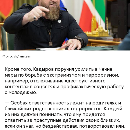
допросе.
Вскоре в качестве главного подозреваемого в
Первой жертвой Миссюры была его девушка.
убийстве спортсмена арестовали его 18-летнего
Именно на ней молодой человек впервые испытал
знакомого Надырхана Кадирханова. На допросе он
химикаты, купленные в интернет-магазине. 13
признал вину и показал следователям, как именно
Фото: vk/ramzan
января 2024 года он подсыпал дихлорэтан в
совершил преступление и где спрятал оружие, из
коктейль возлюбленной, отчего у нее случился
которого застрелил Мутаева.
Кроме того, Кадыров поручил усилить в Чечне
инсульт. Девушка неделю
провела в коме
, а после
меры по борьбе с экстремизмом и терроризмом,
выписки из больницы узнала, что Миссюра
например, отслеживание «деструктивного
оформил на нее несколько кредитов.
контента» в соцсетях и профилактическую работу
с молодежью.
— Особая ответственность лежит на родителях и
ближайших родственниках террористов. Каждый
из них должен понимать, что ему придется
ответить за преступные действия своих близких,
если он знал, но бездействовал, потворствовал или,