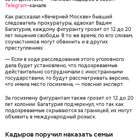
причину смерти Константина. Подозрения
продолжаются разбирательства по делу об
Telegram
-канале.
родителей погибшего юноши пали на Миссюру, но
убийстве бойца.
доказать его причастность к кончине их сына не
Как рассказал «Вечерней Москве» бывший
удалось. Когда же подозреваемого задержали, он
следователь прокуратуры, адвокат Вадим
заявил, что ничего не подсыпал в морс и утверждал,
Багатурия, каждому фигуранту грозит от 12 до 20
что яд могли добавить в бутылку
некие
лет лишения свободы. В то же время, по его словам,
недоброжелатели
.
соучастников могут обвинить и в других
преступлениях.
Play
— Если в ходе расследования этого уголовного
— Обвиняемый подвергся противоправным
Video
дела будет установлено, что подозреваемые
действиям со стороны потерпевшего и лиц из его
действительно сотрудничали с иностранными
окружения — его похитили, незаконно удерживали
государствами, то будут рассматривать версию,
и подвергли истязаниям, — рассказывал
что имела место госизмена, — пояснил эксперт.
руководитель управления
Александр Супрун.
За госизмену фигурантам также грозит от 12 до 20
лет колонии. Багатурия подчеркнул, что так как
подозреваемые скрываются за границей, их могут
объявить в международный розыск.
Видео: пресс-служба ГСУ СК по Московской области
Кадыров поручил наказать семьи