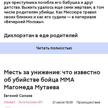
рук преступника погибла его бабушка и друг
детства. Выжить удалось еще семи жертвам, в том
числе родителям убийцы. Как Миссюра травил
своих близких и как его судили — в материале
— Личность подозреваемого установлена,
«Вечерней Москвы».
полицией принимаются меры к задержанию, —
сообщили в пресс-службе
ГУ МВД России
по
Республике Дагестан.
Дихлорэтан в еде родителей
Читать полностью
Месть за унижение: что известно
об убийстве бойца ММА
Магомеда Мутаева
Евгений Силаев
По данному факту СК возбудил
уголовное дело
по
Сюжет:
Эксклюзивы ВМ
21 июля 16:39
Происшествия
двум статьям: «Убийство» и «Незаконный оборот