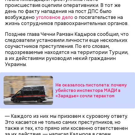
своего дядю и еще одного родственника. Он
происшествия оцепили оперативники. В тот же
регулярно добавлял жертвам химикаты в специи,
день по факту нападения на пост ДПС было
напитки и даже святую воду из храма.
возбуждено
уголовное дело
о посягательстве на
Что известно о Мутаеве
жизнь сотрудников правоохранительных органов.
Позднее глава Чечни Рамзан Кадыров сообщил, что
следователи установили личности еще нескольких
соучастников преступления. По его словам,
В апреле 2024-го умерла 69-летняя бабушка
подозреваемые находятся на территории Турции,
Миссюры. Внук отравил ее со второй попытки.
а их действиями руководил некий гражданин
Сначала он подмешал химикаты в морс, но
Украины.
пенсионерка отказалась его пить из-за
приторного вкуса. Тогда молодой человек заставил
женщину выпить противовирусную суспензию,
Не оказалось пистолета: почему
добавив туда яд. Позднее Миссюра объяснил, что
убийство инспектора МАДИ в
не планировал убивать
бабушку. Он хотел, чтобы
«Зарядье» сочли терактом
Он добавил, что у следствия есть видео
женщина загремела в больницу, а у него появилась
издевательств над Кадирхановым. По данному
возможность украсть из ее квартиры дорогие
факту возбудили уголовные дела о похищении,
украшения. Примечательно, что незадолго до
незаконном лишении свободы и истязании. На этот
смерти пенсионерки внук занял у нее полмиллиона
— Каждого из них мы призовем к суровому ответу.
раз потерпевшим стал Кадирханов, а Мутаеву
рублей.
Это касается не только самих преступников, но
посмертно предъявили обвинения. Материалы
также и тех, кто прямо или косвенно ответственен
Тогда медики не смогли установить точную
расследования уже передали в суд. Также
за их действия, — написал Кадыров в своем