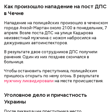
Как произошло нападение на пост ДПС
в Чечне
Нападение на полицейских произошло в чеченском
— Он также приносил в дом воду из святого
городе Ачхой-Мартан около 21:00 в понедельник, 7
источника, у нее был специфический запах. Воду
Долгое время Мутаев занимался вольной борьбой и
апреля. Возле поста ДПС на улице Кадырова
вылили, на раковине остались пятна, похожие на
даже стал чемпионом России в категории до 97
неизвестный мужчина с ножом набросился на
следы от кислотного ожога, — вспоминал
килограммов. Несмотря на успехи, спортсмен
дядя
дежуривших автоинспекторов.
Миссюры
решил перейти в ММА. Он смог попасть в Школу
в беседе со следователями.
имени Абдулманапа Нурмагомедова, отца
В результате двое сотрудников ДПС получили
чемпиона UFC в легком весе Хабиба
ранения. Один из них позднее скончался в
Нурмагомедова. Самыми известными ее
больнице.
выпускниками являются Ислам Махачев и Усман
Нурмагомедов, ставшие звездами смешанных
Чтобы остановить преступника, полицейским
единоборств.
пришлось открыть по нему огонь. В результате
мужчину ликвидировали
на месте происшествия.
Уголовное дело и причастность
Украины
Также Миссюра пытался отравить брата девушки,
После ликвидации преступника место