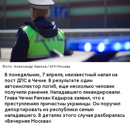
Play
Video
Месть отчиму и любовь к сестре
Фото: Александр Авилов / АГН Москва
Видео: t.me/fightnightsofficial
В понедельник, 7 апреля, неизвестный напал на
пост ДПС в Чечне. В результате один
автоинспектор погиб, еще несколько человек
получили ранения. Нападавшего ликвидировали.
Боец дебютировал в промоушене AMC Fight Nights
Глава Чечни Рамзан Кадыров заявил, что к
в ноябре 2023 года. Тогда он победил
преступлению причастны украинцы. Он поручил
азербайджанца Эльгуна Ясибова единогласным
депортировать из республики семью
решением судей.
нападавшего. В деталях этого случая разбиралась
«Вечерняя Москва».