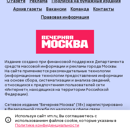
О газете
Реклама
Подписка на бумажные издания
Архив газеты
Вакансии
Команда
Контакты
Правовая информация
Издание создано при финансовой поддержке Департамента
средств массовой информации и рекламы города Москвы.
На сайте применяются рекомендательные технологии
(информационные технологии предоставления информации
на основе сбора, систематизации и анализа сведений,
относящихся к предпочтениям пользователей сети
«Интернет», находящихся на территории Российской
Федерации).
Сетевое издание "Вечерняя Москва" (18+) зарегистрировано
в Федеральной службе по надзору в сфере связи,
информационных технологий и массовых коммуникаций
Используя сайт vm.ru, Вы соглашаетесь с
(Роскомнадзор). Свидетельство о регистрации ЭЛ № ФС 77 -
использованием файлов cookie, которые указаны в
90524 от 09.12.2025. Учредитель: АО "Редакция газеты
Политике конфиденциальности
"Вечерняя Москва". Главный редактор
vm.ru
: Александр