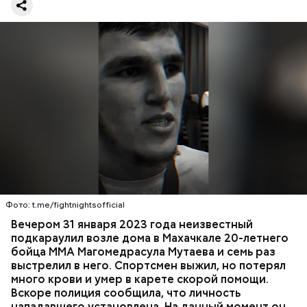
оружия». Расследование уголовного дела
взял на
контроль
председатель Следственного комитета
России Александр Бастрыкин.
Вечером 31 января Мутаев возвращался домой с
тренировки. Во дворе жилого дома на улице
Гапцахской в Махачкале на бойца напал
неизвестный. Он выскочил из подъезда, выстрелил
Фото: t.me/fightnightsofficial
в спортсмена не менее семи раз и скрылся.
СПОРТ
СЛЕДСТВЕННЫЙ КОМИТЕТ
ММА
Вечером 31 января 2023 года неизвестный
Очевидцы трагедии вызвали полицию и скорую
РЕСПУБЛИКА ДАГЕСТАН
СМЕРТЬ
подкараулил возле дома в Махачкале 20-летнего
помощь, однако врачи оказались бессильны —
бойца ММА Магомедрасула Мутаева и семь раз
пострадавший умер по пути в больницу.
выстрелил в него. Спортсмен выжил, но потерял
много крови и умер в карете скорой помощи.
Вскоре полиция сообщила, что личность
нападавшего установлена. На данный момент он