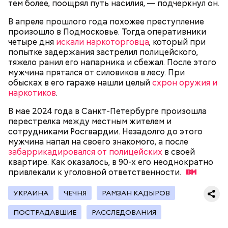
тем более, поощрял путь насилия, — подчеркнул он.
В апреле прошлого года похожее преступление
произошло в Подмосковье. Тогда оперативники
Как идет расследование
четыре дня
искали наркоторговца
, который при
Кто еще был жертвой Миссюры
попытке задержания застрелил полицейского,
тяжело ранил его напарника и сбежал. После этого
мужчина прятался от силовиков в лесу. При
обысках в его гараже нашли целый
схрон оружия и
наркотиков
.
В мае 2024 года в Санкт-Петербурге произошла
перестрелка между местным жителем и
сотрудниками Росгвардии. Незадолго до этого
мужчина напал на своего знакомого, а после
забаррикадировался от полицейских
в своей
квартире. Как оказалось, в 90-х его неоднократно
привлекали к уголовной
ответственности.
УКРАИНА
ЧЕЧНЯ
РАМЗАН КАДЫРОВ
Молодого человека задержали. На первом же
допросе он признался, что планировал отравить
Примечательно, что летом 2023 года на Мутаева
ПОСТРАДАВШИЕ
РАССЛЕДОВАНИЯ
только отчима. Тогда следователи посчитали, что
уже нападали возле Школы единоборств. Тогда
мотивом преступления была квартира родителей,