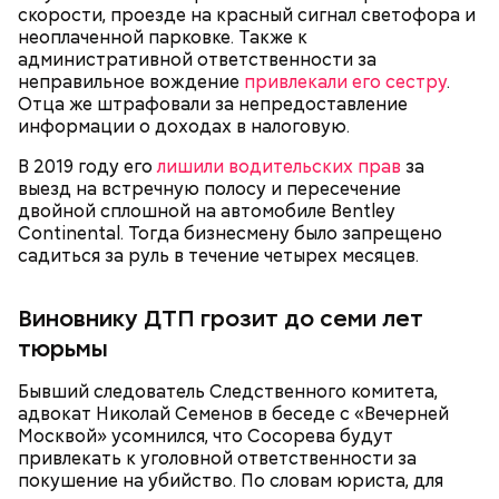
погасил все долги перед налоговой на еще
скорости, проезде на красный сигнал светофора и
большую сумму — 320 миллионов рублей.
неоплаченной парковке. Также к
Также Миссюра пытался отравить брата девушки,
административной ответственности за
своего дядю и еще одного родственника. Он
неправильное вождение
привлекали его сестру
.
регулярно добавлял жертвам химикаты в специи,
Отца же штрафовали за непредоставление
напитки и даже святую воду из храма.
информации о доходах в налоговую.
В 2019 году его
лишили водительских прав
за
выезд на встречную полосу и пересечение
двойной сплошной на автомобиле Bentley
В апреле 2024-го умерла 69-летняя бабушка
Continental. Тогда бизнесмену было запрещено
Миссюры. Внук отравил ее со второй попытки.
садиться за руль в течение четырех месяцев.
Сначала он подмешал химикаты в морс, но
пенсионерка отказалась его пить из-за
Виновнику ДТП грозит до семи лет
приторного вкуса. Тогда молодой человек заставил
женщину выпить противовирусную суспензию,
тюрьмы
добавив туда яд. Позднее Миссюра объяснил, что
не планировал убивать
бабушку. Он хотел, чтобы
Бывший следователь Следственного комитета,
Реакция Гасанова на расследование
женщина загремела в больницу, а у него появилась
адвокат Николай Семенов в беседе с «Вечерней
возможность украсть из ее квартиры дорогие
Москвой» усомнился, что Сосорева будут
украшения. Примечательно, что незадолго до
привлекать к уголовной ответственности за
смерти пенсионерки внук занял у нее полмиллиона
покушение на убийство. По словам юриста, для
рублей.