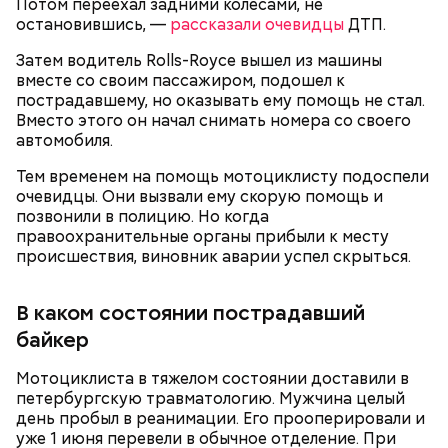
Потом переехал задними колесами, не
остановившись, —
рассказали очевидцы
ДТП.
Затем водитель Rolls-Royce вышел из машины
— Ситуация эмоционально для него тоже
вместе со своим пассажиром, подошел к
непростая, и понятно, что он так же, как и любой
пострадавшему, но оказывать ему помощь не стал.
обычный человек, будет переживать. Но он
Вместо этого он начал снимать номера со своего
мужчина, поэтому в любом случае будет принимать
автомобиля.
все тяготы этого приговора, — приводит слова
адвоката Гасанова
РЕН ТВ
.
Тем временем на помощь мотоциклисту подоспели
очевидцы. Они вызвали ему скорую помощь и
позвонили в полицию. Но когда
правоохранительные органы прибыли к месту
происшествия, виновник аварии успел скрыться.
К чему приговорили Миссюру
В каком состоянии пострадавший
байкер
Мотоциклиста в тяжелом состоянии доставили в
петербургскую травматологию. Мужчина целый
день пробыл в реанимации. Его прооперировали и
уже 1 июня перевели в обычное отделение. При
Адвокат Гасанова Козяйкин заявил, что после