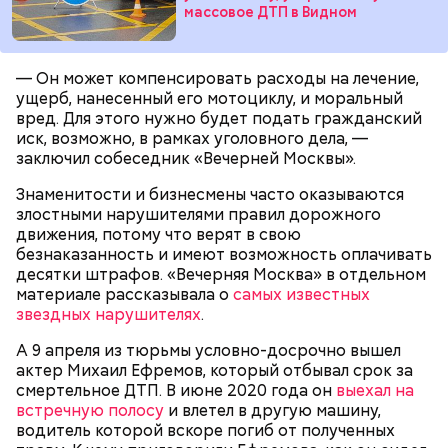
массовое ДТП в Видном
— Мы съездили за витаминами, вернулись обратно,
поднялись домой. У него ухудшилось самочувствие
— Он может компенсировать расходы на лечение,
через сутки... Его увезли в больницу,
ущерб, нанесенный его мотоциклу, и моральный
реанимировали, и там он скончался, — рассказывал
вред. Для этого нужно будет подать гражданский
Миссюра на допросе.
иск, возможно, в рамках уголовного дела, —
заключил собеседник «Вечерней Москвы».
Знаменитости и бизнесмены часто оказываются
Родственники обналичивали деньги и возвращали
злостными нарушителями правил дорожного
их Гасанову. А чтобы пользоваться деньгами и не
движения, потому что верят в свою
вызвать подозрений у налоговой, Гасанов либо
безнаказанность и имеют возможность оплачивать
распределял их между еще несколькими счетами,
десятки штрафов. «Вечерняя Москва» в отдельном
либо
покупал на них квартиры
.
материале рассказывала о
самых известных
звездных нарушителях
.
А 9 апреля из тюрьмы условно-досрочно вышел
Следующим подопытным стал друг детства
актер Михаил Ефремов, который отбывал срок за
Миссюры Константин. 3 февраля того же года,
смертельное ДТП. В июне 2020 года он
выехал на
когда молодые люди ехали вместе в машине,
встречную полосу
и влетел в другую машину,
— Гасанов, являясь индивидуальным
подозреваемый угостил приятеля морсом с
водитель которой вскоре погиб от полученных
предпринимателем, осуществлял
этиленгликолем. Через два дня Константин умер в