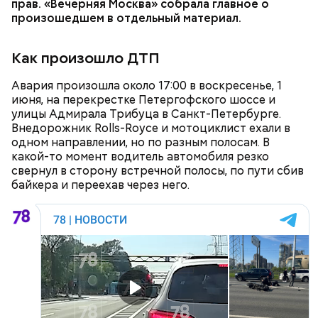
прав. «Вечерняя Москва» собрала главное о
лишению свободы.
университете. От отца будущему блогеру
произошедшем в отдельный материал.
досталось небольшое кафе, которое позднее
переросло в целую сеть «Banda Roll» с
Как произошло ДТП
несколькими точками в Санкт-Петербурге и
Москве. Также блогеру принадлежала кальянная-
бар GG Lounge в центре Москвы и магазин одежды
Авария произошла около 17:00 в воскресенье, 1
GG Brands в ТЦ «Афимолл».
июня, на перекрестке Петергофского шоссе и
улицы Адмирала Трибуца в Санкт-Петербурге.
Внедорожник Rolls-Royce и мотоциклист ехали в
одном направлении, но по разным полосам. В
какой-то момент водитель автомобиля резко
свернул в сторону встречной полосы, по пути сбив
байкера и переехав через него.
— Я надеюсь, приговор будет в цифрах, а не
пожизненное, —
говорил Миссюра
судье.
Кто такой Гусейн Гасанов