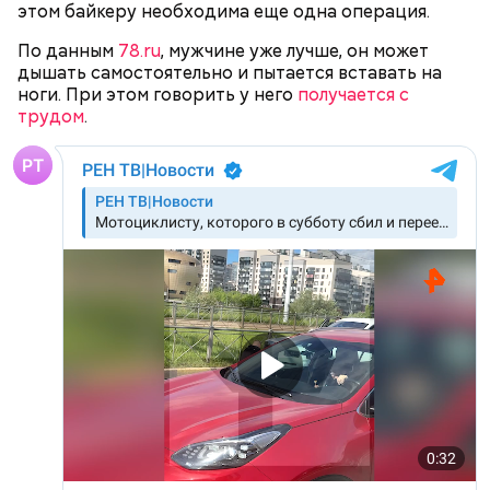
этом байкеру необходима еще одна операция.
вынесения приговора блогер пребывает в
«непростом эмоциональном состоянии».
По данным
78.ru
, мужчине уже лучше, он может
дышать самостоятельно и пытается вставать на
ноги. При этом говорить у него
получается с
трудом
.
Еще молодой человек
хотел отказаться
от
предоставленного государством адвоката и
самостоятельно защищать себя в суде, но потом
передумал.
— Также суд лишил его права заниматься
деятельностью, связанной с администрированием
сайтов электронных или информационно-
телекоммуникационных сетей, сроком на два года,
— сообщили в пресс-службе
московской
прокуратуры
.