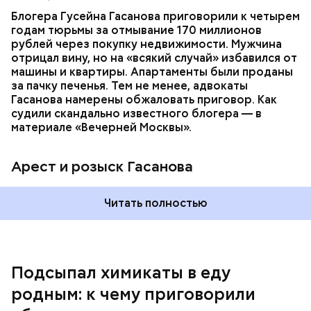
только отчима. Тогда следователи посчитали, что
Блогера Гусейна Гасанова приговорили к четырем
мотивом преступления была квартира родителей,
годам тюрьмы за отмывание 170 миллионов
которая в случае их смерти перешла бы сыну. Но
рублей через покупку недвижимости. Мужчина
спустя несколько дней Миссюра заявил, что ранее
отрицал вину, но на «всякий случай» избавился от
уже травил других людей.
машины и квартиры. Апартаменты были проданы
за пачку печенья. Тем не менее, адвокаты
Гасанова намерены обжаловать приговор. Как
судили скандально известного блогера — в
материале «Вечерней Москвы».
Арест и розыск Гасанова
Началось расследование. В квартире потерпевших
Читать полностью
установили скрытую камеру видеонаблюдения. На
записи попал 25-летний сын потерпевших Артем
Миссюра, который тайно приходил в квартиру
матери и отчима и подсыпал им в еду химикаты.
Подсыпал химикаты в еду
Также отравленную пищу ела его младшая сестра.
родным: к чему приговорили