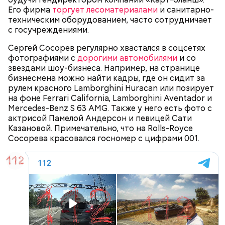
Его фирма
торгует лесоматериалами
и санитарно-
В детстве Миссюра был тихим ребенком, что не
техническим оборудованием, часто сотрудничает
Фото: Youtube / FAMETIME TV
нравилось отчиму, который постоянно ругал
с госучреждениями.
ребенка за робость и нерешительность. Мужчина
Сергей Сосорев регулярно хвастался в соцсетях
даже водил мальчика к старцам и нанимал для него
Изначально блогер оценивал свои элитные
фотографиями с
дорогими автомобилями
и со
«
духовных наставников
», один из которых был
апартаменты в
100 миллионов рублей
, потом
звездами шоу-бизнеса. Например, на странице
родом из Греции и не знал русского языка. Еще
стоимость снизилась до 60 миллионов рублей. Но в
бизнесмена можно найти кадры, где он сидит за
отчиму не нравились девушки Миссюры, он считал
итоге жилье было переоформлено на третье лицо
рулем красного Lamborghini Huracan или позирует
их «людьми не его уровня». Со своей последней
за пачку печенья.
на фоне Ferrari California, Lamborghini Aventador и
избранницей молодой человек планировал
Mercedes-Benz S 63 AMG. Также у него есть фото с
пожениться и завести детей.
актрисой Памелой Андерсон и певицей Сати
Казановой. Примечательно, что на Rolls-Royce
Сосорева красовался госномер с цифрами 001.
Хотя Гасанов якобы «не осознавал преступный
характер своих действий», он зачем-то начал
активно распродавать имущество, вызвавшее
Фото: Пресс-служба ГСУ СК по Московской области