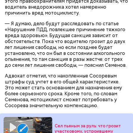
этого правоохранителям придется доказывать, что
водитель внедорожника хотел намеренно
Тогда медики не смогли установить точную
причинить вред мотоциклисту.
причину смерти Константина. Подозрения
родителей погибшего юноши пали на Миссюру, но
— Я думаю, дело будут расследовать по статье
доказать его причастность к кончине их сына не
«Нарушение ПДД, повлекшее причинение тяжкого
удалось. Когда же подозреваемого задержали, он
вреда здоровью». Будущая санкция зависит от
заявил, что ничего не подсыпал в морс и утверждал,
обстоятельств. Пока что водителю грозит до двух
что яд могли добавить в бутылку
некие
лет лишения свободы, но если позднее будет
недоброжелатели
.
установлено, что он был в состоянии алкогольного
опьянения, то там санкция в разы жестче: от трех
Play
до семи лет лишения свободы, — пояснил Семенов.
Video
Адвокат отметил, что накопленные Сосоревым
штрафы суд учтет в его общей характеристике.
Это может стать основанием для назначения ему
более серьезного срока. Кроме того, по словам
Блогеру грозило до семи лет лишения свободы.
Семенова, мотоциклист сможет потребовать у
Сосорева значительную компенсацию.
Сел пьяным за руль: что грозит
Видео: пресс-служба ГСУ СК по Московской области
участковому, устроившему