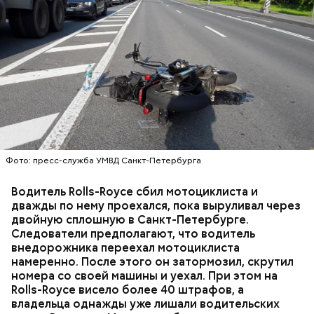
Развивать блог Гасанов начал еще во время учебы в
— Признать Миссюру Артема Михайловича
университете, снимая короткие юмористические
виновным и назначить ему наказание в виде
видеоролики (вайны). Уже в 2017 году стал
пожизненного лишения свободы в колонии
лауреатом премии LF City Awards в категории
особого режима, — огласила решение судья.
«Мужчина — блогер года». После этого мужчина
запустил онлайн-курс по ведению бизнеса
«Мышление миллионера».
Фото: пресс-служба УМВД Санкт-Петербурга
Водитель Rolls-Royce сбил мотоциклиста и
дважды по нему проехался, пока выруливал через
двойную сплошную в Санкт-Петербурге.
Следователи предполагают, что водитель
внедорожника переехал мотоциклиста
24 июля 2026 года состоялось последнее
намеренно. После этого он затормозил, скрутил
заседание по делу балашихинского отравителя.
Гусейну Гасанову 32 года, по национальности он
номера со своей машины и уехал. При этом на
Суд признал Миссюру виновным в убийстве двух
азербайджанец. Он родился в Санкт-Петербурге в
Rolls-Royce висело более 40 штрафов, а
человек и покушении на убийство еще семи лиц.
семье предпринимателей, отучился в Санкт-
владельца однажды уже лишали водительских
Молодого человека приговорили к пожизненному
Фото: vk.com / Гусейн Гасанов
Петербургском государственном экономическом