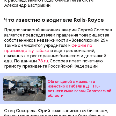
К расследованию подключился глава СК РФ
брата, когда девочка подросла, отчим стал
Александр Бастрыкин.
вымещать на ней свою агрессию. Также Миссюра
очень тепло отзывается о своем приятеле
Константине, отрицает причастность к его смерти
Что известно о водителе Rolls-Royce
и говорит, что следователи «пытаются
— Гасанов предложил переоформить на меня
осквернить» их дружбу.
объект недвижимости… у меня всякие попытки
Предполагаемый виновник аварии Сергей Сосорев
были отказаться, на что мне показывали бумажку,
является председателем правления товарищества
что в рамках уголовного дела у него (Гасанова —
собственников недвижимости «Всеволжский, 29».
прим. «ВМ») нет долгов перед государством,
Также он числится учредителем
фирмы по
вопросов по объекту недвижимости тоже нет, —
производству табака
и еще трех компаний,
рассказывал позднее
«покупатель» квартиры
на
связанных с ресторанным бизнесом и доставкой
суде.
еды. По данным
78.ru
, Сосорев имеет почетную
Позднее Миссюра рассказывал, что травил отчима
грамоту президента Российской Федерации.
из мести, но не планировал его убивать. Теперь же
подозреваемый уверен, что мужчина напрямую
влияет на ход расследования с помощью денег и
Обгон ценой в жизнь: что
связей, препятствует общению пасынка с матерью.
известно о гибели в ДТП 16-
летнего сына главы Саратовской
области
Отец Сосорева Юрий тоже занимается бизнесом,
будучи гендиректором компании «Карт-бланш».