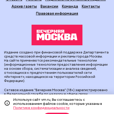
Архив газеты
Вакансии
Команда
Контакты
Правовая информация
Издание создано при финансовой поддержке Департамента
средств массовой информации и рекламы города Москвы.
На сайте применяются рекомендательные технологии
(информационные технологии предоставления информации
на основе сбора, систематизации и анализа сведений,
относящихся к предпочтениям пользователей сети
«Интернет», находящихся на территории Российской
Федерации).
Сетевое издание "Вечерняя Москва" (18+) зарегистрировано
в Федеральной службе по надзору в сфере связи,
информационных технологий и массовых коммуникаций
Используя сайт vm.ru, Вы соглашаетесь с
(Роскомнадзор). Свидетельство о регистрации ЭЛ № ФС 77 -
использованием файлов cookie, которые указаны в
90524 от 09.12.2025. Учредитель: АО "Редакция газеты
Политике конфиденциальности
"Вечерняя Москва". Главный редактор
vm.ru
: Александр