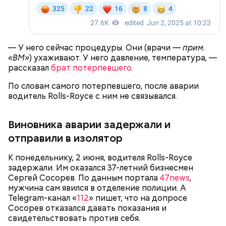
смогут зажить, —
сожалел он
.
судебных разбирательствах заочно через своего
адвоката Дмитрия Козяйкина. В январе 2026 года
завершилось предварительное расследование —
мужчину обвинили лишь в отмывании денег. В июле
— У него сейчас процедуры. Они (врачи
— прим.
прокурор
запросил для блогера
шесть лет лишения
«ВМ»
) ухаживают. У него давление, температура, —
свободы. Но суд «сжалился» над инфлюенсером.
рассказал
брат потерпевшего
.
По словам самого потерпевшего, после аварии
водитель Rolls-Royce с ним не связывался.
Миссюра постоянно путался в показаниях.
Например, сначала он обвинял в отравлении друга
Виновника аварии задержали и
«недоброжелателей», потом признал вину, а еще
через некоторое время назвал смерть приятеля
отправили в изолятор
случайностью. В январе 2026 года он извинился
перед жертвами.
К понедельнику, 2 июня, водителя Rolls-Royce
задержали. Им оказался 37-летний бизнесмен
Сергей Сосорев. По данным портала
47news
,
мужчина сам явился в отделение полиции. А
Telegram-канал «
112
» пишет, что на допросе
Приговор Гасанову
Сосорев отказался давать показания и
свидетельствовать против себя.