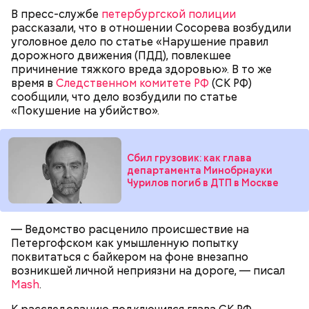
В пресс-службе
петербургской полиции
рассказали, что в отношении Сосорева возбудили
уголовное дело по статье «Нарушение правил
дорожного движения (ПДД), повлекшее
причинение тяжкого вреда здоровью». В то же
время в
Следственном комитете РФ
(СК РФ)
Миссюра планировал заняться
сообщили, что дело возбудили по статье
«Покушение на убийство».
паломничеством
Сбил грузовик: как глава
департамента Минобрнауки
Оплата апартаментов проводилась через
Чурилов погиб в ДТП в Москве
банковскую ячейку, но вместо денег там оказалась
пачка печенья. По неподтвержденной
информации, фиктивным покупателем квартиры
— Ведомство расценило происшествие на
мог быть
риелтор Вадим Де
, известный по
Петергофском как умышленную попытку
псевдониму Вадим Богач.
Одним из своих самых близких людей Миссюра
поквитаться с байкером на фоне внезапно
считал младшую сестру, которую тоже травил. Он
возникшей личной неприязни на дороге, — писал
гордился, что подсказал родителям имя для
Mash
.
малышки, когда та появилась на свет. По словам