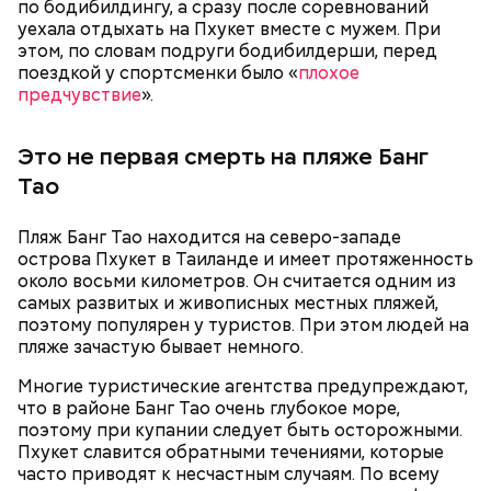
по бодибилдингу, а сразу после соревнований
уехала отдыхать на Пхукет вместе с мужем. При
этом, по словам подруги бодибилдерши, перед
поездкой у спортсменки было «
плохое
предчувствие
».
1/2
Фото: Соцсети
Это не первая смерть на пляже Банг
Хотя Гасанов якобы «не осознавал преступный
Тао
характер своих действий», он зачем-то начал
активно распродавать имущество, вызвавшее
Фото: Пресс-служба ГСУ СК по Московской области
Пляж Банг Тао находится на северо-западе
вопросы у оперативников. Сначала он избавился от
острова Пхукет в Таиланде и имеет протяженность
автомобиля Rolls-Royce Cullinan, затем выставил на
около восьми километров. Он считается одним из
продажу трехкомнатную квартиру в «Москве-
Миссюра родился в 1999 году. Окончил Московский
самых развитых и живописных местных пляжей,
Сити».
автомобильно-дорожный государственный
поэтому популярен у туристов. При этом людей на
технический университет, после получения
пляже зачастую бывает немного.
диплома жил с матерью и отчимом, подрабатывал
репетитором по математике.
Многие туристические агентства предупреждают,
что в районе Банг Тао очень глубокое море,
поэтому при купании следует быть осторожными.
Пхукет славится обратными течениями, которые
часто приводят к несчастным случаям. По всему