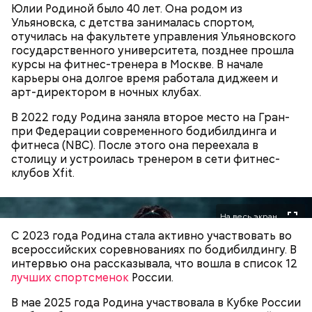
Позднее Миссюра рассказывал, что травил отчима
Юлии Родиной было 40 лет. Она родом из
из мести, но не планировал его убивать. Теперь же
Ульяновска, с детства занималась спортом,
подозреваемый уверен, что мужчина напрямую
отучилась на факультете управления Ульяновского
влияет на ход расследования с помощью денег и
государственного университета, позднее прошла
связей, препятствует общению пасынка с матерью.
курсы на фитнес-тренера в Москве. В начале
карьеры она долгое время работала диджеем и
арт-директором в ночных клубах.
В 2022 году Родина заняла второе место на Гран-
при Федерации современного бодибилдинга и
фитнеса (NBC). После этого она переехала в
столицу и устроилась тренером в сети фитнес-
В детстве Миссюра был тихим ребенком, что не
клубов Xfit.
Фото: Youtube / FAMETIME TV
нравилось отчиму, который постоянно ругал
ребенка за робость и нерешительность. Мужчина
даже водил мальчика к старцам и нанимал для него
На весь экран
Изначально блогер оценивал свои элитные
«
духовных наставников
», один из которых был
С 2023 года Родина стала активно участвовать во
апартаменты в
100 миллионов рублей
, потом
родом из Греции и не знал русского языка. Еще
всероссийских соревнованиях по бодибилдингу. В
стоимость снизилась до 60 миллионов рублей. Но в
отчиму не нравились девушки Миссюры, он считал
интервью она рассказывала, что вошла в список 12
итоге жилье было переоформлено на третье лицо
их «людьми не его уровня». Со своей последней
лучших спортсменок
России.
за пачку печенья.
избранницей молодой человек планировал
пожениться и завести детей.
В мае 2025 года Родина участвовала в Кубке России