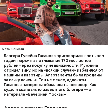
Фото: База розыска МВД РФ
В мае 2025 года МВД РФ объявило в
международный розыск
блогера Гусейна Гасанова.
В его отношении возбудили уголовное дело о
неуплате налогов и легализации преступных
доходов в особо крупном размере. В тот же день
НАЛОГИ
ПОИСК ЛЮДЕЙ
ДЕНЬГИ
МВД
мужчину
заочно арестовали
.
ГАСАН ГУСЕЙНОВ
Молодого человека задержали. На первом же
Фото: Соцсети
допросе он признался, что планировал отравить
только отчима. Тогда следователи посчитали, что
Блогера Гусейна Гасанова приговорили к четырем
мотивом преступления была квартира родителей,
годам тюрьмы за отмывание 170 миллионов
которая в случае их смерти перешла бы сыну. Но
рублей через покупку недвижимости. Мужчина
спустя несколько дней Миссюра заявил, что ранее
отрицал вину, но на «всякий случай» избавился от
уже травил других людей.
машины и квартиры. Апартаменты были проданы
за пачку печенья. Тем не менее, адвокаты
Гасанова намерены обжаловать приговор. Как
судили скандально известного блогера — в
материале «Вечерней Москвы».
Арест и розыск Гасанова