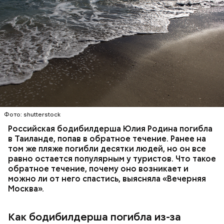
Гасанова в «Москве-Сити», проданную третьему
лицу, конфисковали.
— Я хотел бы принести свои глубочайшие,
искренние извинения всем людям, которые
физически или душевно пострадали от моих
действий или недействий. Особенно тем, которые
потеряли родного, близкого человека. Молюсь и
надеюсь, что когда-нибудь их душевные раны
Гасанов так и не вернулся в Россию и участвовал в
смогут зажить, —
сожалел он
.
судебных разбирательствах заочно через своего
Фото: shutterstock
адвоката Дмитрия Козяйкина. В январе 2026 года
Российская бодибилдерша Юлия Родина погибла
завершилось предварительное расследование —
в Таиланде, попав в обратное течение. Ранее на
мужчину обвинили лишь в отмывании денег. В июле
том же пляже погибли десятки людей, но он все
прокурор
запросил для блогера
шесть лет лишения
равно остается популярным у туристов. Что такое
свободы. Но суд «сжалился» над инфлюенсером.
обратное течение, почему оно возникает и
можно ли от него спастись, выясняла «Вечерняя
Москва».
Миссюра постоянно путался в показаниях.
Как бодибилдерша погибла из-за
Например, сначала он обвинял в отравлении друга