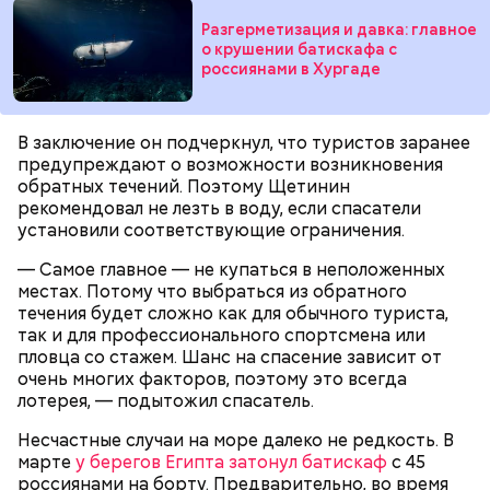
Video
Разгерметизация и давка: главное
о крушении батискафа с
россиянами в Хургаде
Блогеру грозило до семи лет лишения свободы.
В заключение он подчеркнул, что туристов заранее
предупреждают о возможности возникновения
обратных течений. Поэтому Щетинин
рекомендовал не лезть в воду, если спасатели
Видео: пресс-служба ГСУ СК по Московской области
установили соответствующие ограничения.
— Самое главное — не купаться в неположенных
— Мы съездили за витаминами, вернулись обратно,
местах. Потому что выбраться из обратного
поднялись домой. У него ухудшилось самочувствие
течения будет сложно как для обычного туриста,
через сутки... Его увезли в больницу,
так и для профессионального спортсмена или
реанимировали, и там он скончался, — рассказывал
пловца со стажем. Шанс на спасение зависит от
Миссюра на допросе.
очень многих факторов, поэтому это всегда
лотерея, — подытожил спасатель.
Несчастные случаи на море далеко не редкость. В
Родственники обналичивали деньги и возвращали
марте
у берегов Египта затонул батискаф
с 45
их Гасанову. А чтобы пользоваться деньгами и не
россиянами на борту. Предварительно, во время