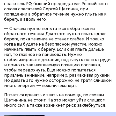
Сначала он подмешал химикаты в морс, но
спасатель РФ, бывший председатель Российского
пенсионерка отказалась его пить из-за
союза спасателей Сергей Щетинин, при
приторного вкуса. Тогда молодой человек заставил
попадании в обратное течение нужно плыть не к
женщину выпить противовирусную суспензию,
берегу, а вдоль него.
добавив туда яд. Позднее Миссюра объяснил, что
не планировал убивать
бабушку. Он хотел, чтобы
— Сначала нужно попытаться выбраться из
Реакция Гасанова на расследование
женщина загремела в больницу, а у него появилась
обратного течения. Для этого нужно плыть вдоль
возможность украсть из ее квартиры дорогие
берега, пока течение не станет слабее. И только
украшения. Примечательно, что незадолго до
когда вы будете на безопасном участке, можно
смерти пенсионерки внук занял у нее полмиллиона
начинать плыть к берегу. Если сил плыть дальше
рублей.
нет, то главное не паниковать. Нужно
стабилизировать дыхание, подтянуть ноги к груди
Тогда медики не смогли установить точную
и принять так называемую позицию поплавка,
причину смерти Константина. Подозрения
чтобы передохнуть. Еще можно попытаться
родителей погибшего юноши пали на Миссюру, но
привлечь внимание, например, размахивая руками.
доказать его причастность к кончине их сына не
Но делать это нужно осторожно, не тратя слишком
удалось. Когда же подозреваемого задержали, он
много энергии, — пояснил эксперт.
заявил, что ничего не подсыпал в морс и утверждал,
что яд могли добавить в бутылку
некие
Пытаться кричать и звать на помощь, по словам
недоброжелатели
.
Щетинина, не стоит. На это может уйти слишком
много сил, а также возникнет риск захлебнуться.
Play