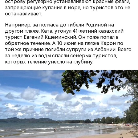
острову регулярно устанавливают красные флаги,
запрещающие купание в море, но туристов это не
останавливает.
В июле 2024 года Артема Миссюру задержали и
отправили в СИЗО, обвинив в убийстве двух лиц и
Например, за полчаса до гибели Родиной на
покушении на убийство еще семи человек. СМИ
другом пляже, Ката, утонул 41-летний казахский
прозвали обвиняемого «балашихинским
Продажа квартиры в «Москве-Сити»
турист Евгений Кшеминский. Он тоже попал в
отравителем». Ровно через год
обратное течение. А 10 июня на пляже Карон по
правоохранительные органы завершили
той же причине погибли супруги из Албании. Всего
расследование и передали дело в суд. Начались
за неделю из воды спасли семерых туристов,
долгие разбирательства. Во время одного из
которых течение унесло на глубину.
заседаний молодой человек раскрыл судье детали
собственной биографии.
Также
Гасанов обжаловал
свой заочный арест, но
суд
отказался пересматривать
свое решение. Еще
блогер утверждал, что не осознавал преступный
характер своих действий, вовсе не пытался