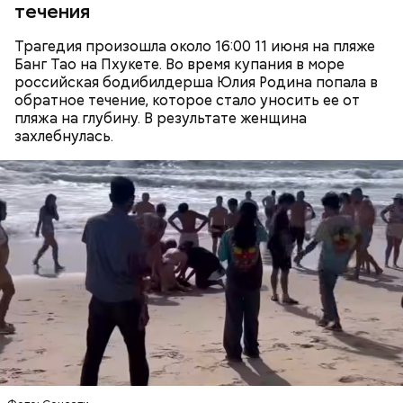
«недоброжелателей», потом признал вину, а еще
течения
через некоторое время назвал смерть приятеля
случайностью. В январе 2026 года он извинился
Трагедия произошла около 16:00 11 июня на пляже
перед жертвами.
Банг Тао на Пхукете. Во время купания в море
российская бодибилдерша Юлия Родина попала в
обратное течение, которое стало уносить ее от
пляжа на глубину. В результате женщина
захлебнулась.
Приговор Гасанову
Миссюра планировал заняться
паломничеством