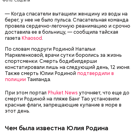
Фото: Соцсети
Оплата апартаментов проводилась через
банковскую ячейку, но вместо денег там оказалась
— Когда спасатели вытащили женщину из воды на
пачка печенья. По неподтвержденной
берег, у нее не было пульса. Спасательная команда
информации, фиктивным покупателем квартиры
провела сердечно-легочную реанимацию и срочно
мог быть
риелтор Вадим Де
, известный по
доставила ее в больницу, — сообщила тайская
псевдониму Вадим Богач.
газета
Khaosod
.
Одним из своих самых близких людей Миссюра
считал младшую сестру, которую тоже травил. Он
По словам подруги Родиной Натальи
гордился, что подсказал родителям имя для
Маркеленковой, врачи сутки боролись за жизнь
малышки, когда та появилась на свет. По словам
спортсменки. Смерть бодибилдерши
брата, когда девочка подросла, отчим стал
констатировали лишь на следующий день, 12 июня.
вымещать на ней свою агрессию. Также Миссюра
Также смерть Юлии Родиной
подтвердили в
очень тепло отзывается о своем приятеле
полиции
Таиланда.
Константине, отрицает причастность к его смерти
и говорит, что следователи «пытаются
— Гасанов предложил переоформить на меня
При этом портал
Phuket News
уточняет, что еще до
осквернить» их дружбу.
объект недвижимости… у меня всякие попытки
смерти Родиной на пляже Банг Тао установили
были отказаться, на что мне показывали бумажку,
красные флаги, запрещающие купание в море в
что в рамках уголовного дела у него (Гасанова —
этот день.
прим. «ВМ») нет долгов перед государством,
вопросов по объекту недвижимости тоже нет, —
рассказывал позднее
«покупатель» квартиры
на
Чем была известна Юлия Родина
суде.