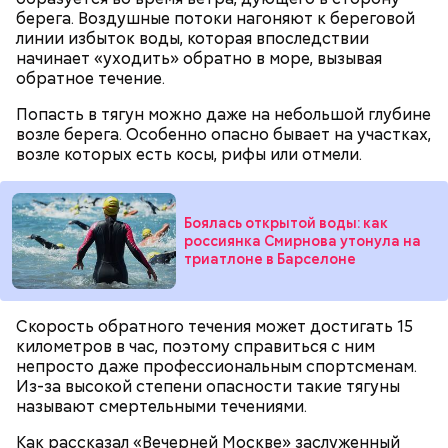
берега. Воздушные потоки нагоняют к береговой
линии избыток воды, которая впоследствии
начинает «уходить» обратно в море, вызывая
обратное течение.
Попасть в тягун можно даже на небольшой глубине
возле берега. Особенно опасно бывает на участках,
возле которых есть косы, рифы или отмели.
Гусейн Гасанов на момент начала расследования
находился в ОАЭ. Узнав о своем заочном аресте,
блогер заявил, что ни в чем не виновен и уже
погасил все долги перед налоговой на еще
Боялась открытой воды: как
большую сумму — 320 миллионов рублей.
Также Миссюра пытался отравить брата девушки,
россиянка Смирнова утонула на
триатлоне в Барселоне
своего дядю и еще одного родственника. Он
регулярно добавлял жертвам химикаты в специи,
напитки и даже святую воду из храма.
Скорость обратного течения может достигать 15
километров в час, поэтому справиться с ним
непросто даже профессиональным спортсменам.
Из-за высокой степени опасности такие тягуны
называют смертельными течениями.
В апреле 2024-го умерла 69-летняя бабушка
Миссюры. Внук отравил ее со второй попытки.
Как рассказал «Вечерней Москве» заслуженный