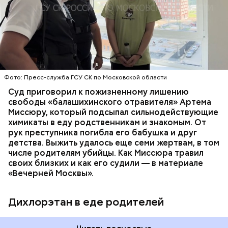
Видео: пресс-служба ГСУ СК по Московской области
обратились в местную больницу с жалобами на
плохое самочувствие. Врачи не смогли поставить
им точный диагноз, после чего анализы
потерпевших направили на экспертизу. В них
ОТРАВЛЕНИЯ
БАЛАШИХА
РОДИТЕЛИ
специалисты обнаружили сильнодействующий
СЛЕДСТВЕННЫЙ КОМИТЕТ
ЭКСПЕРТИЗЫ
химикат дихлорэтан, который не мог попасть в
организм супругов случайно. То же самое вещество
нашли в еде, изъятой из квартиры пострадавших.
Фото: Пресс-служба ГСУ СК по Московской области
Суд приговорил к пожизненному лишению
свободы «балашихинского отравителя» Артема
Миссюру, который подсыпал сильнодействующие
химикаты в еду родственникам и знакомым. От
рук преступника погибла его бабушка и друг
детства. Выжить удалось еще семи жертвам, в том
числе родителям убийцы. Как Миссюра травил
своих близких и как его судили — в материале
«Вечерней Москвы».
Дихлорэтан в еде родителей