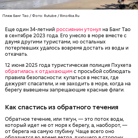
легализовать «преступные деньги» и покупал
Месть отчиму и любовь к сестре
квартиры, просто потому что хотел. Также,
несмотря на риск попасть за решетку, мужчина
Пляж Банг Тао / Фото: Rutube / Rino4ka.Ru
намеревался
вернуться в Россию
сразу после
завершения судебных разбирательств.
Еще один 34-летний
россиянин утонул
на Банг Тао
в сентябре 2023 года. Его унесло в море вместе с
двумя другими туристами, но остальных
потерпевших удалось вовремя достать из воды и
откачать.
12 июня 2025 года туристическая полиция Пхукета
обратилась к отдыхающим
с просьбой соблюдать
правила безопасности: купаться в местах, где
дежурят спасатели, и не заходить в море, когда на
— Видел новости. Да, звучит громко — «заочный
берегу вывешены запрещающие красные флаги.
арест», но на деле все не так драматично. Все
Задолжала налоговой
Мошенничество на ставках: за что
вопросы по налогам были закрыты еще в прошлом
полмиллиарда: что известно о
блогершу Лусик Карапетян
году, — писал он в блоге.
звездном психологе
— Он также приносил в дом воду из святого
экстрадировали из ОАЭ
Как спастись из обратного течения
Тлиашиновой
источника, у нее был специфический запах. Воду
вылили, на раковине остались пятна, похожие на
Обратное течение, или тягун, — это поток воды,
следы от кислотного ожога, — вспоминал
дядя
который идет не от моря к берегу, а, наоборот, —
Миссюры
в беседе со следователями.
от берега на самую глубину. Чаще всего оно
образуется во время ветра, дующего в сторону