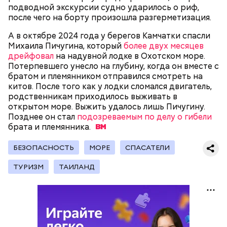
вызвать подозрений у налоговой, Гасанов либо
подводной экскурсии судно ударилось о риф,
распределял их между еще несколькими счетами,
после чего на борту произошла разгерметизация.
либо
покупал на них квартиры
.
А в октябре 2024 года у берегов Камчатки спасли
Михаила Пичугина, который
более двух месяцев
дрейфовал
на надувной лодке в Охотском море.
Следующим подопытным стал друг детства
Потерпевшего унесло на глубину, когда он вместе с
Миссюры Константин. 3 февраля того же года,
братом и племянником отправился смотреть на
когда молодые люди ехали вместе в машине,
китов. После того как у лодки сломался двигатель,
— Гасанов, являясь индивидуальным
подозреваемый угостил приятеля морсом с
родственникам приходилось выживать в
предпринимателем, осуществлял
этиленгликолем. Через два дня Константин умер в
открытом море. Выжить удалось лишь Пичугину.
предпринимательскую деятельность в области
больнице.
Позднее он стал
подозреваемым по делу о гибели
продажи и размещения рекламы в социальных
брата и
племянника.
сетях. С целью сокрытия своих доходов часть
денежных средств от спонсоров розыгрышей,
покупателей различных мотивационных курсов и
БЕЗОПАСНОСТЬ
МОРЕ
СПАСАТЕЛИ
прогнозов ставок на спорт Гасанов получал на
ТУРИЗМ
ТАИЛАНД
свои личные лицевые счета как физического лица, а
также на подконтрольные родственникам лицевые
счета, — пояснили в
московской прокуратуре
.
Первой жертвой Миссюры была его девушка.
Именно на ней молодой человек впервые испытал
химикаты, купленные в интернет-магазине. 13