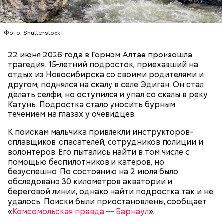
Также Миссюра пытался отравить брата девушки,
своего дядю и еще одного родственника. Он
регулярно добавлял жертвам химикаты в специи,
напитки и даже святую воду из храма.
Фото: Shutterstock
22 июня 2026 года в Горном Алтае произошла
трагедия. 15-летний подросток, приехавший на
отдых из Новосибирска со своими родителями и
другом, поднялся на скалу в селе Эдиган. Он стал
В апреле 2024-го умерла 69-летняя бабушка
делать селфи, но оступился и упал со скалы в реку
Миссюры. Внук отравил ее со второй попытки.
Катунь. Подростка стало уносить бурным
Сначала он подмешал химикаты в морс, но
течением на глазах у очевидцев.
пенсионерка отказалась его пить из-за
приторного вкуса. Тогда молодой человек заставил
К поискам мальчика привлекли инструкторов-
женщину выпить противовирусную суспензию,
сплавщиков, спасателей, сотрудников полиции и
добавив туда яд. Позднее Миссюра объяснил, что
волонтеров. Его пытались найти в том числе с
не планировал убивать
бабушку. Он хотел, чтобы
Реакция Гасанова на расследование
помощью беспилотников и катеров, но
женщина загремела в больницу, а у него появилась
безуспешно. По состоянию на 2 июля было
возможность украсть из ее квартиры дорогие
обследовано 30 километров акватории и
украшения. Примечательно, что незадолго до
береговой линии, однако найти подростка так и не
смерти пенсионерки внук занял у нее полмиллиона
удалось. Поиски были приостановлены, сообщает
рублей.
«
Комсомольская правда — Барнаул
».
Тогда медики не смогли установить точную