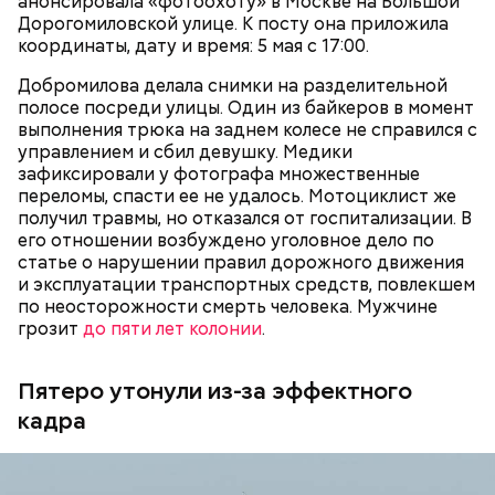
анонсировала «фотоохоту» в Москве на Большой
очень тепло отзывается о своем приятеле
Дорогомиловской улице. К посту она приложила
Константине, отрицает причастность к его смерти
координаты, дату и время: 5 мая с 17:00.
и говорит, что следователи «пытаются
— Гасанов предложил переоформить на меня
осквернить» их дружбу.
объект недвижимости… у меня всякие попытки
Добромилова делала снимки на разделительной
были отказаться, на что мне показывали бумажку,
полосе посреди улицы. Один из байкеров в момент
что в рамках уголовного дела у него (Гасанова —
выполнения трюка на заднем колесе не справился с
прим. «ВМ») нет долгов перед государством,
управлением и сбил девушку. Медики
вопросов по объекту недвижимости тоже нет, —
зафиксировали у фотографа множественные
рассказывал позднее
«покупатель» квартиры
на
переломы, спасти ее не удалось. Мотоциклист же
суде.
получил травмы, но отказался от госпитализации. В
его отношении возбуждено уголовное дело по
Позднее Миссюра рассказывал, что травил отчима
статье о нарушении правил дорожного движения
из мести, но не планировал его убивать. Теперь же
и эксплуатации транспортных средств, повлекшем
подозреваемый уверен, что мужчина напрямую
по неосторожности смерть человека. Мужчине
влияет на ход расследования с помощью денег и
грозит
до пяти лет колонии
.
связей, препятствует общению пасынка с матерью.
Пятеро утонули из-за эффектного
кадра