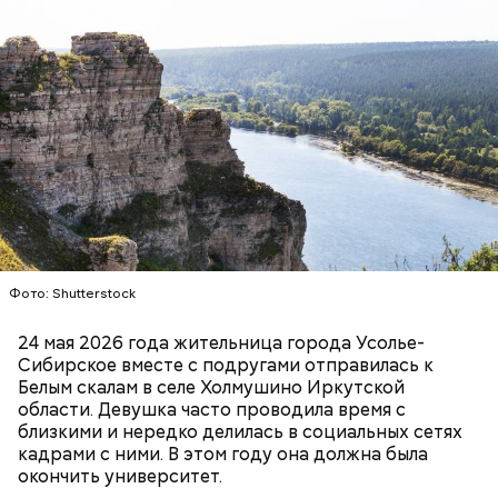
Также
Гасанов обжаловал
свой заочный арест, но
суд
отказался пересматривать
свое решение. Еще
блогер утверждал, что не осознавал преступный
характер своих действий, вовсе не пытался
легализовать «преступные деньги» и покупал
Месть отчиму и любовь к сестре
квартиры, просто потому что хотел. Также,
несмотря на риск попасть за решетку, мужчина
Фото: Shutterstock
намеревался
вернуться в Россию
сразу после
завершения судебных разбирательств.
24 мая 2026 года жительница города Усолье-
Сибирское вместе с подругами отправилась к
Белым скалам в селе Холмушино Иркутской
области. Девушка часто проводила время с
близкими и нередко делилась в социальных сетях
кадрами с ними. В этом году она должна была
окончить университет.