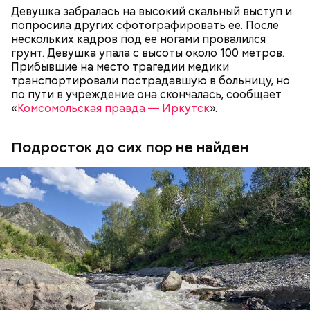
Девушка забралась на высокий скальный выступ и
— Видел новости. Да, звучит громко — «заочный
попросила других сфотографировать ее. После
арест», но на деле все не так драматично. Все
нескольких кадров под ее ногами провалился
Задолжала налоговой
Мошенничество на ставках: за что
вопросы по налогам были закрыты еще в прошлом
грунт. Девушка упала с высоты около 100 метров.
полмиллиарда: что известно о
блогершу Лусик Карапетян
году, — писал он в блоге.
звездном психологе
Прибывшие на место трагедии медики
— Он также приносил в дом воду из святого
экстрадировали из ОАЭ
Тлиашиновой
транспортировали пострадавшую в больницу, но
источника, у нее был специфический запах. Воду
по пути в учреждение она скончалась, сообщает
вылили, на раковине остались пятна, похожие на
«
Комсомольская правда — Иркутск
».
следы от кислотного ожога, — вспоминал
дядя
Миссюры
в беседе со следователями.
Подросток до сих пор не найден
Гусейн Гасанов на момент начала расследования
находился в ОАЭ. Узнав о своем заочном аресте,
блогер заявил, что ни в чем не виновен и уже
погасил все долги перед налоговой на еще
большую сумму — 320 миллионов рублей.