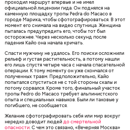
проходил маршрут впервые и не имел
— Мы съездили за витаминами, вернулись обратно,
официальной лицензии гида. Он поднялся на
поднялись домой. У него ухудшилось самочувствие
каменную площадку тропы Pedra do Macaco в
через сутки... Его увезли в больницу,
городе Марика, чтобы сфотографироваться. В этот
реанимировали, и там он скончался, — рассказывал
момент его снимала на видео спутница. Женщина
Миссюра на допросе.
пыталась предупредить его, чтобы тот был
осторожнее. Через несколько секунд после
падения Кайо она начала кричать.
Родственники обналичивали деньги и возвращали
Спасти мужчину не удалось. Его поиски осложнили
их Гасанову. А чтобы пользоваться деньгами и не
рельеф и густая растительность, а потому нашли
вызвать подозрений у налоговой, Гасанов либо
его лишь спустя четыре часа с начала спасательной
распределял их между еще несколькими счетами,
операции. К тому моменту он уже скончался от
либо
покупал на них квартиры
.
полученных травм. Предположительно, Кайо
попытался спуститься не с той стороны скалы и
потому сорвался. Кроме того, финальный участок
тропы Pedro do Macaco требует альпинистского
Следующим подопытным стал друг детства
опыта и специальных навыков. Были ли таковые у
Миссюры Константин. 3 февраля того же года,
погибшего, не сообщается.
когда молодые люди ехали вместе в машине,
— Гасанов, являясь индивидуальным
подозреваемый угостил приятеля морсом с
Желание сфотографировать себя или мир вокруг
предпринимателем, осуществлял
этиленгликолем. Через два дня Константин умер в
нередко доводит людей
до смертельной
предпринимательскую деятельность в области
больнице.
опасности
. С чем это связано, «Вечерняя Москва»
продажи и размещения рекламы в социальных