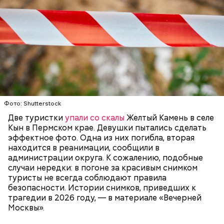
адвоката Дмитрия Козяйкина. В январе 2026 года
завершилось предварительное расследование —
мужчину обвинили лишь в отмывании денег. В июле
прокурор
запросил для блогера
шесть лет лишения
свободы. Но суд «сжалился» над инфлюенсером.
Миссюра постоянно путался в показаниях.
Например, сначала он обвинял в отравлении друга
Фото: Shutterstock
«недоброжелателей», потом признал вину, а еще
через некоторое время назвал смерть приятеля
Две туристки
упали со скалы
Желтый Камень в селе
случайностью. В январе 2026 года он извинился
Кын в Пермском крае. Девушки пытались сделать
перед жертвами.
эффектное фото. Одна из них погибла, вторая
находится в реанимации, сообщили в
администрации округа. К сожалению, подобные
случаи нередки: в погоне за красивым снимком
туристы не всегда соблюдают правила
Приговор Гасанову
безопасности. Истории снимков, приведших к
трагедии в 2026 году, — в материале «Вечерней
Москвы».