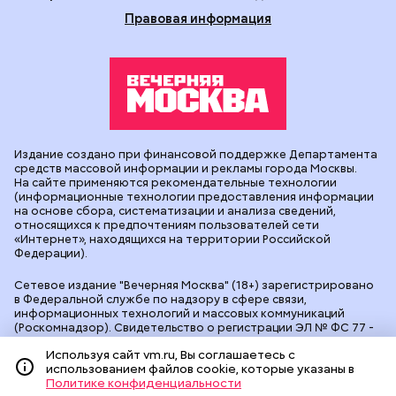
Правовая информация
Издание создано при финансовой поддержке Департамента
средств массовой информации и рекламы города Москвы.
На сайте применяются рекомендательные технологии
(информационные технологии предоставления информации
на основе сбора, систематизации и анализа сведений,
относящихся к предпочтениям пользователей сети
«Интернет», находящихся на территории Российской
Федерации).
Сетевое издание "Вечерняя Москва" (18+) зарегистрировано
в Федеральной службе по надзору в сфере связи,
информационных технологий и массовых коммуникаций
(Роскомнадзор). Свидетельство о регистрации ЭЛ № ФС 77 -
90524 от 09.12.2025. Учредитель: АО "Редакция газеты
Используя сайт vm.ru, Вы соглашаетесь с
"Вечерняя Москва". Главный редактор
vm.ru
: Александр
использованием файлов cookie, которые указаны в
Геннадьевич Глуходедов. Адрес редакции: 127015, г.Москва,
Политике конфиденциальности
Бумажный пр-д, д. 14, стр. 2. Телефон:
+7(499)557-04-24
. Адрес