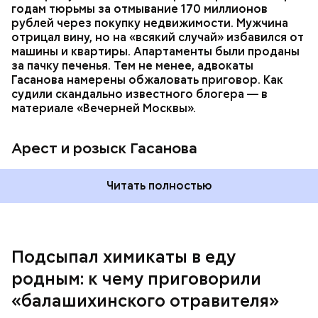
мотивом преступления была квартира родителей,
годам тюрьмы за отмывание 170 миллионов
которая в случае их смерти перешла бы сыну. Но
рублей через покупку недвижимости. Мужчина
спустя несколько дней Миссюра заявил, что ранее
отрицал вину, но на «всякий случай» избавился от
уже травил других людей.
машины и квартиры. Апартаменты были проданы
за пачку печенья. Тем не менее, адвокаты
Гасанова намерены обжаловать приговор. Как
судили скандально известного блогера — в
материале «Вечерней Москвы».
Арест и розыск Гасанова
Началось расследование. В квартире потерпевших
Читать полностью
установили скрытую камеру видеонаблюдения. На
записи попал 25-летний сын потерпевших Артем
Миссюра, который тайно приходил в квартиру
матери и отчима и подсыпал им в еду химикаты.
Подсыпал химикаты в еду
Также отравленную пищу ела его младшая сестра.
родным: к чему приговорили
«балашихинского отравителя»
Play