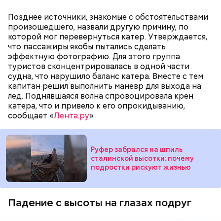
автомобиля Rolls-Royce Cullinan, затем выставил на
продажу трехкомнатную квартиру в «Москве-
Миссюра родился в 1999 году. Окончил Московский
Позднее источники, знакомые с обстоятельствами
Сити».
автомобильно-дорожный государственный
произошедшего, назвали другую причину, по
технический университет, после получения
которой мог перевернуться катер. Утверждается,
диплома жил с матерью и отчимом, подрабатывал
что пассажиры якобы пытались сделать
репетитором по математике.
эффектную фотографию. Для этого группа
туристов сконцентрировалась в одной части
судна, что нарушило баланс катера. Вместе с тем
капитан решил выполнить маневр для выхода на
лед. Поднявшаяся волна спровоцировала крен
катера, что и привело к его опрокидыванию,
сообщает «
Лента.ру
».
В июле 2024 года Артема Миссюру задержали и
отправили в СИЗО, обвинив в убийстве двух лиц и
покушении на убийство еще семи человек. СМИ
Руфер забрался на шпиль
прозвали обвиняемого «балашихинским
сталинской высотки: почему
Продажа квартиры в «Москве-Сити»
подростки рискуют жизнью
отравителем». Ровно через год
правоохранительные органы завершили
расследование и передали дело в суд. Начались
долгие разбирательства. Во время одного из
Падение с высоты на глазах подруг
заседаний молодой человек раскрыл судье детали
собственной биографии.