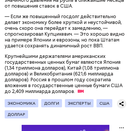
значимого давления на рубль в ближайшие месяцы
деньги.
от повышения ставок в США.
— Если же повышенный госдолг действительно
делает экономику более хрупкой и неустойчивой,
очень скоро она перейдет к замедлению, —
спрогнозировал Купцикевич. — Это хорошо видно
на примере Японии и еврозоны, но пока Штатам
удается сохранять динамичный рост ВВП.
Крупнейшими держателями американских
Еще один прием — «Магия девятки». Если вместо
государственных ценных бумаг являются Япония
целого числа на ценнике указать цену чуть ниже,
(1,34 триллиона долларов), Китай (1,08 триллиона
например 199 рублей вместо 200 рублей, то
долларов) и Великобритания (621,6 миллиарда
покупатели действительно подумают, что товар
долларов). Россия в прошлом году сократила
дешевле, чем он есть на самом деле.
вложения в государственные ценные бумаги США
до 2,409 миллиарда
долларов.
ЭКОНОМИКА
ДОЛГИ
ЭКСПЕРТЫ
США
ДОЛЛАР
Еще одна уловка, на которую идут маркетологи, —