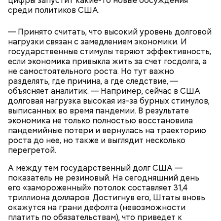
цифры запустит какие-то новые обсуждения
среди политиков США.
Копите баллы
— Принято считать, что высокий уровень долговой
нагрузки связан с замедлением экономики. И
государственные стимулы теряют эффективность,
если экономика привыкла жить за счет госдолга, а
не самостоятельного роста. Но тут важно
разделять, где причина, а где следствие, —
объясняет аналитик. — Например, сейчас в США
долговая нагрузка высокая из-за бурных стимулов,
выписанных во время пандемии. В результате
экономика не только полностью восстановила
пандемийные потери и вернулась на траекторию
роста до нее, но также и выглядит несколько
перегретой.
Принцип работает и в онлайн-магазинах, когда вам
показывают всплывающую подсказку или внизу
Опасный фишинг: три способа
«Ресурсы исчерпаны»: почему в
А между тем государственный долг США —
страницы добавляют «Вместе с этим товаром
Названа самая главная уловка
уберечь свои деньги от
России растут цены на продукты
показатель не резиновый. На сегодняшний день
покупают». Приемы, которыми пользуются разные
продавцов в «черную пятницу»
мошенников при онлайн-
и когда это закончится
его «замороженный» потолок составляет 31,4
покупках
торговые сети, одинаковые. Так делают и офлайн-,
триллиона долларов. Достигнув его, Штаты вновь
и онлайн-магазины. Но онлайн-магазинам это
окажутся на грани дефолта (невозможности
провернуть сложнее, так как люди могут
платить по обязательствам), что приведет к
зафиксировать цены скриншотами и сравнить.