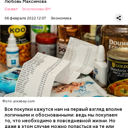
Любовь Максимова
обращение криптовалюты на территории страны
и установить ответственность за нарушение
Сюжет:
Эксклюзивы ВМ
данного запрета. Также предлагается установить
06 февраля 2022 12:07
Экономика
ответственность за нарушение запрета на
использование криптовалют в качестве средства
платежа за товары, работы и услуги, продаваемые
и покупаемые юридическими и физическими
лицами — резидентами России.
Читаем ценники
ДЕНЬГИ
ПСИХОЛОГИЯ
МАРКЕТИНГ
ПРОДУКТЫ
20 января ЦБ
предложил
запретить на территории
Фото: pixabay.com
России выпуск, майнинг и обращение криптовалют.
С целью «снижения угроз» банк инициировал
Все покупки кажутся нам на первый взгляд вполне
внесение ряда изменений в законодательство.
логичными и обоснованными: ведь мы покупаем
то, что необходимо в повседневной жизни. Но
даже в этом случае можно попасться на те или