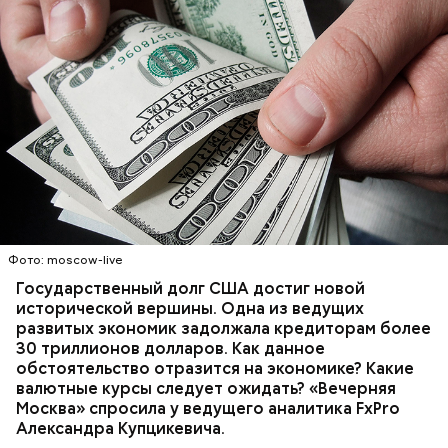
скидку можно получить при наличии карты, в
бонусной программе клиент зарабатывает баллы
самостоятельно. Это заставляет потребителей
больше тратить, чтобы накопить больше баллов.
Например, чтобы получить 100 бонусов, человеку
необходимо приобрести товар на 1000 рублей.
Покупателя уверяют в том, что ему нужно
дополнительно к приобретенному товару на 800
рублей докупить товар на сумму 200 рублей, в
результате приобретается незапланированная
вещь.
Одна из самых распространенных программ
Фото: moscow-live
лояльности — дисконтная. При первой покупке
Государственный долг США достиг новой
клиент получает пластиковую карту. Она дает
исторической вершины. Одна из ведущих
скидку на следующие покупки. Скидка может быть
развитых экономик задолжала кредиторам более
фиксированной или накопительной: чем больше
30 триллионов долларов. Как данное
сумма, тем выше процент.
обстоятельство отразится на экономике? Какие
валютные курсы следует ожидать? «Вечерняя
Москва» спросила у ведущего аналитика FxPro
Александра Купцикевича.