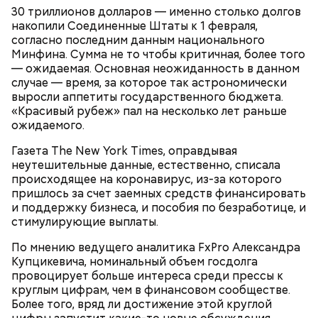
30 триллионов долларов — именно столько долгов
накопили Соединенные Штаты к 1 февраля,
согласно последним данным национального
Многие привыкли, что за совершенную покупку
Минфина. Сумма не то чтобы критичная, более того
дополнительно на свой счет они получают бонусы
— ожидаемая. Основная неожиданность в данном
или баллы. Программы лояльности буквально
случае — время, за которое так астрономически
привязывают потребителя к определенным
выросли аппетиты государственного бюджета.
магазинам. Как они работают? Покупателям
«Красивый рубеж» пал на несколько лет раньше
предлагается бесплатный товар за каждую пятую,
ожидаемого.
десятую покупку, начисляются баллы,
Газета The New York Times, оправдывая
предоставляются специальные скидки.
неутешительные данные, естественно, списала
происходящее на коронавирус, из-за которого
пришлось за счет заемных средств финансировать
и поддержку бизнеса, и пособия по безработице, и
стимулирующие выплаты.
По мнению ведущего аналитика FxPro Александра
Купцикевича, номинальный объем госдолга
провоцирует больше интереса среди прессы к
круглым цифрам, чем в финансовом сообществе.
Более того, вряд ли достижение этой круглой