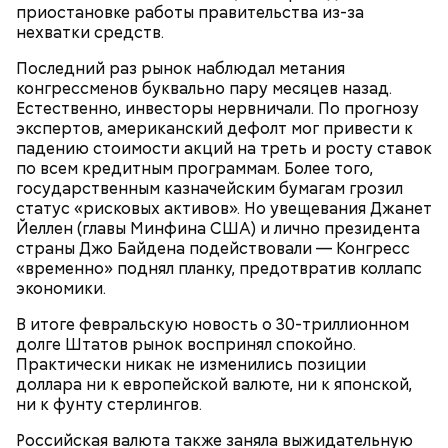
приостановке работы правительства из-за
нехватки средств.
Последний раз рынок наблюдал метания
конгрессменов буквально пару месяцев назад.
Большинство людей совершают покупки в
Естественно, инвесторы нервничали. По прогнозу
магазине, двигаясь против часовой стрелки. Потом
экспертов, американский дефолт мог привести к
начинают ходить по магазину, двигаясь по
падению стоимости акций на треть и росту ставок
периметру направо от места, где они зашли. Если
по всем кредитным программам. Более того,
разместить товары массового спроса в глубине
государственным казначейским бумагам грозил
магазина, а кассы — в противоположном от входа
статус «рисковых активов». Но увещевания Джанет
углу, то покупатель ознакомится со всеми
Йеллен (главы Минфина США) и лично президента
товарами, пока двигается от входа к кассам. В этом
страны Джо Байдена подействовали — Конгресс
случае вероятность того, что он совершит
«временно» поднял планку, предотвратив коллапс
незапланированную покупку, увеличивается.
экономики.
В итоге февральскую новость о 30-триллионном
долге Штатов рынок воспринял спокойно.
Практически никак не изменились позиции
доллара ни к европейской валюте, ни к японской,
ни к фунту стерлингов.
Российская валюта также заняла выжидательную