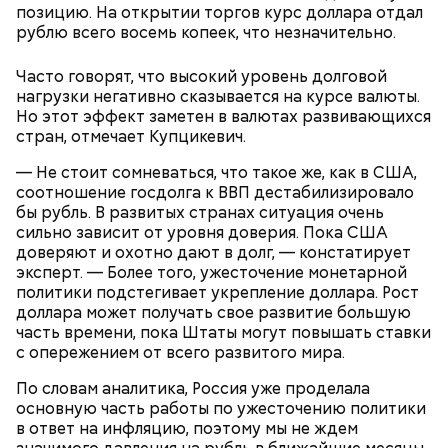
позицию. На открытии торгов курс доллара отдал
рублю всего восемь копеек, что незначительно.
Где лежит товар
Часто говорят, что высокий уровень долговой
нагрузки негативно сказывается на курсе валюты.
Но этот эффект заметен в валютах развивающихся
стран, отмечает Купцикевич.
— Не стоит сомневаться, что такое же, как в США,
соотношение госдолга к ВВП дестабилизировало
бы рубль. В развитых странах ситуация очень
сильно зависит от уровня доверия. Пока США
доверяют и охотно дают в долг, — констатирует
эксперт. — Более того, ужесточение монетарной
политики подстегивает укрепление доллара. Рост
доллара может получать свое развитие большую
Внимание покупателей в магазине привлекают
часть времени, пока Штаты могут повышать ставки
объявления, которые включают слова: «бесплатно»,
с опережением от всего развитого мира.
«в подарок», «лучшая цена». Фактически стоимость
такого «подарка» уже входит в цену товара,
По словам аналитика, Россия уже проделала
продавец в итоге не проигрывает. Людей
основную часть работы по ужесточению политики
привлекает отсутствие необходимости платить,
в ответ на инфляцию, поэтому мы не ждем
хотя фактически покупатели все равно отдают