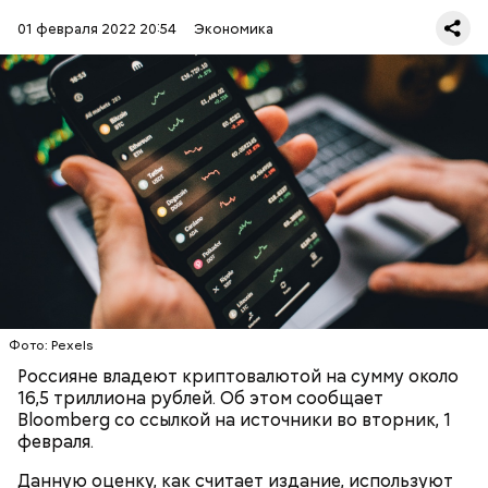
01 февраля 2022 20:54
Экономика
Более 17 миллионов россиян, по данным
сингапурского платежного шлюза TripleA, владеют
той или иной криптовалютой. Возраст около 60
процентов инвесторов в данный инструмент
составляет от 25 до 44 лет.
ИНВЕСТИЦИИ
КРИПТОВАЛЮТЫ
РОССИЯ
Фото: Pexels
Россияне владеют криптовалютой на сумму около
16,5 триллиона рублей. Об этом сообщает
Bloomberg со ссылкой на источники во вторник, 1
февраля.
Данную оценку, как считает издание, используют