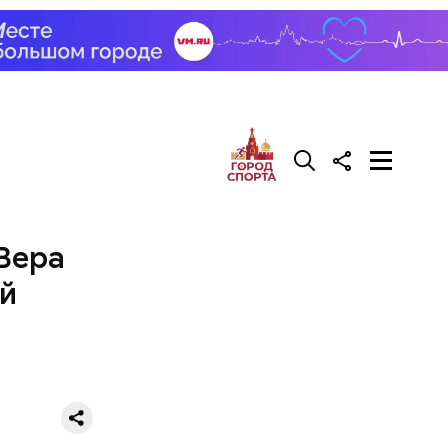
 Вера
ой