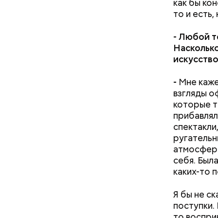
как бы ко
то и есть,
-
Любой те
Насколько
искусство
-
Мне каже
взгляды о
которые т
прибавлял
спектакли
ругательн
атмосфера
себя. Был
каких-то 
Я бы не ск
поступки.
то воспри