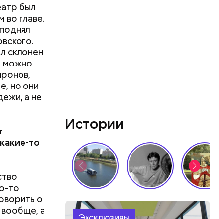
еатр был
 во главе.
 поднял
овского.
ыл склонен
ми можно
иронов,
е, но они
ежи, а не
Истории
т
 какие-то
ство
то-то
говорить о
 вообще, а
Эксклюзивы