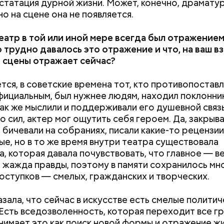
нстатация дурной жизни. Может, конечно, драматур
 но на сцене она не появляется.
атр в той или иной мере всегда был отражением
 трудно давалось это отражение и что, на ваш вз
 сцены отражает сейчас?
Приседания, планка, выпады:
Как банки будут
тся, в советские времена тот, кто противопоставл
топ лучших и эффективных
блокировать пе
фициальным, был нужнее людям, находил поклонни
упражнений для разминки
обнаружении в
ак же мыслили и поддерживали его душевной связ
ПО на устройст
о сил, актер мог ощутить себя героем. Да, закрыв
, бичевали на собраниях, писали какие-то рецензии
ые, но в то же время внутри театра существовала
, которая давала почувствовать, что главное — ве
а жажда правды, поэтому в памяти сохранилось м
поступков — смелых, гражданских и творческих.
азала, что сейчас в искусстве есть смелые полити
 Есть вседозволенность, которая переходит все гр
нимает это как поиск новой формы и отражение жи