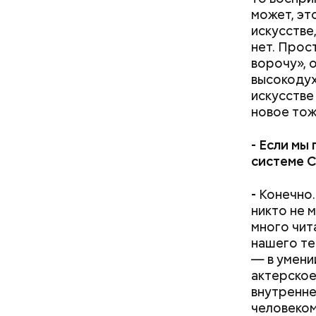
может, эт
искусстве,
нет. Прос
ворочу», 
высокодух
искусстве
новое тож
-
Если мы 
системе С
-
Конечно.
никто не м
много чит
нашего те
— в умени
актерское
внутренне
человеком,