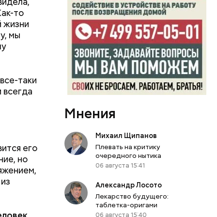
видела,
Как-то
й жизни
у, мы
му
 все-таки
и всегда
Мнения
Михаил Щипанов
вится его
Плевать на критику
очередного нытика
ние, но
06 августа 15:41
яжением,
 из
Александр Лосото
Лекарство будущего:
таблетка-оригами
еловек
06 августа 15:40