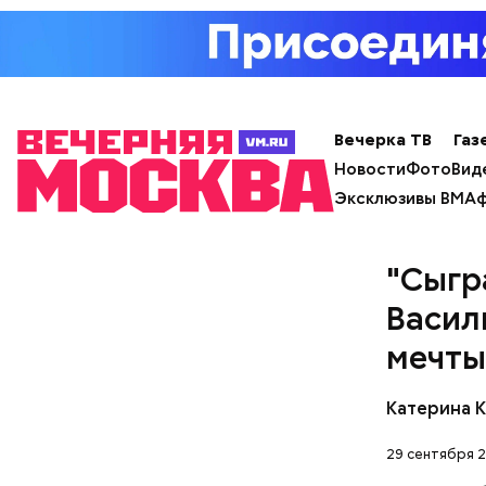
Вечерка ТВ
Газ
Новости
Фото
Вид
Эксклюзивы ВМ
Аф
"Сыгр
Васил
мечты
Катерина 
29 сентября 2