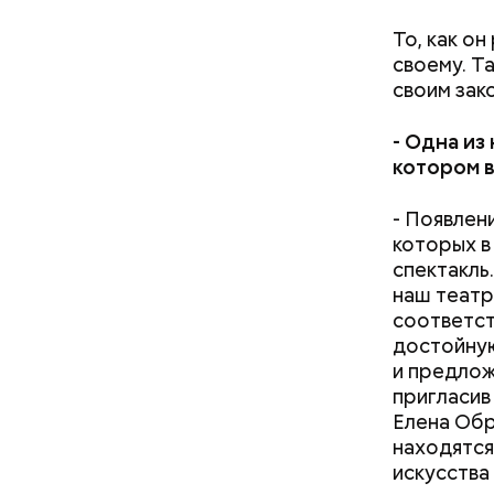
То, как о
своему. Т
своим зак
-
Одна из
котором в
- Появлен
которых в
спектакль
наш театр
соответст
достойную
и предлож
пригласив
Елена Обр
находятся
искусства