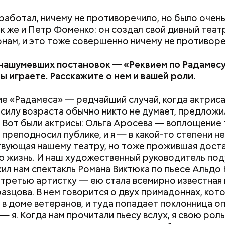
н работал, ничему не противоречило, но было очень
ак же и Петр Фоменко: он создал свой дивный театр
онам, и это тоже совершенно ничему не противоре
 нашумевших постановок —
«
Реквием по Радамес
ы играете. Расскажите о нем и вашей роли.
ие «Радамеса» — редчайший случай, когда актриса
 силу возраста обычно никто не думает, предложи
. Вот были актрисы: Ольга Аросева — воплощение 
 преподносил публике, и я — в какой-то степени не
вующая нашему театру, но тоже прожившая дост
 жизнь. И наш художественный руководитель под
ил нам спектакль Романа Виктюка по пьесе Альдо 
 третью артистку — ею стала всемирно известная
азцова. В нем говорится о двух примадоннах, кот
 в доме ветеранов, и туда попадает поклонница о
 — я. Когда нам прочитали пьесу вслух, я свою ро