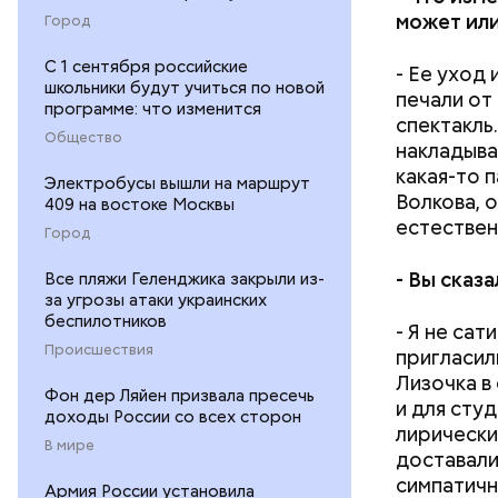
может или
Город
С 1 сентября российские
- Ее уход
школьники будут учиться по новой
печали от
программе: что изменится
спектакль.
Общество
накладыва
какая-то 
Электробусы вышли на маршрут
Волкова, 
409 на востоке Москвы
естествен
Город
-
Вы сказа
Все пляжи Геленджика закрыли из-
за угрозы атаки украинских
беспилотников
- Я не сат
Происшествия
пригласил
Лизочка в
Фон дер Ляйен призвала пресечь
и для сту
доходы России со всех сторон
лирически
В мире
доставали
симпатично
Армия России установила