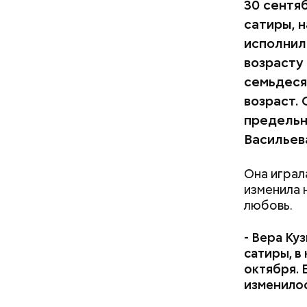
30 сентя
сатиры, 
исполнило
возрасту
семьдеся
возраст.
предельно
Васильев
Она играл
изменила 
любовь.
-
Вера Куз
сатиры, в
октября.
изменилос