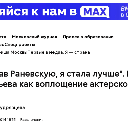
ета
Московский журнал
Пресса в образовании
ео
Спецпроекты
иша Москвы
Первые в медиа. Я — страна
ав Раневскую, я стала лучше".
ьева как воплощение актерск
Кудрявцева
014 18:35
Развлечения