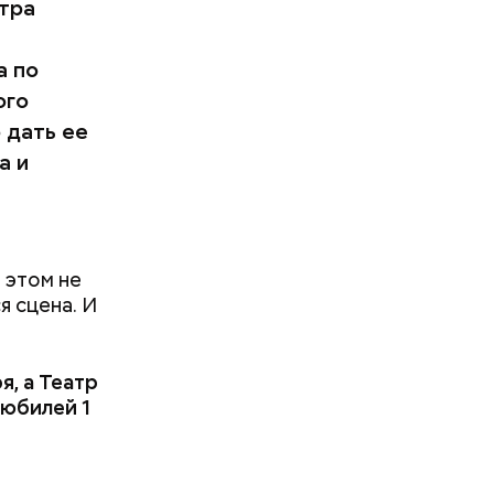
атра
а по
ого
 дать ее
а и
 этом не
я сцена. И
я, а Театр
 юбилей 1
и