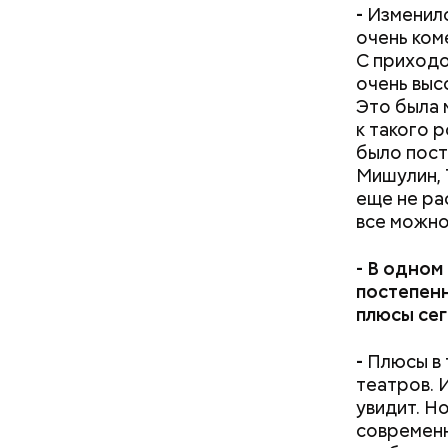
-
Изменило
очень ком
С приходо
очень выс
Это была 
к такого 
было пост
Мишулин, 
еще не ра
все можно
-
В одном 
постепенн
плюсы сег
-
Плюсы в 
театров. И
увидит. Н
современн