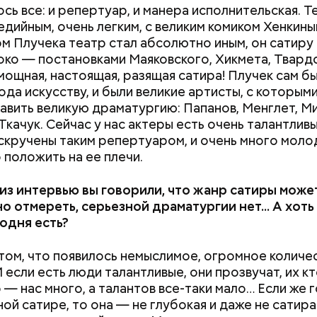
сь все: и репертуар, и манера исполнительская. Т
едийным, очень легким, с великим комиком Хенкиным
м Плучека театр стал абсолютно иным, он сатиру
око — постановками Маяковского, Хикмета, Твард
мощная, настоящая, разящая сатира! Плучек сам б
рода искусству, и были великие артисты, с которы
авить великую драматургию: Папанов, Менглет, М
Ткачук. Сейчас у нас актеры есть очень талантливы
скручены таким репертуаром, и очень много молод
 положить на ее плечи.
из интервью вы говорили, что жанр сатиры може
о отмереть, серьезной драматургии нет... А хоть
одня есть?
том, что появилось немыслимое, огромное количе
 если есть люди талантливые, они прозвучат, их к
о — нас много, а талантов все-таки мало… Если же 
ой сатире, то она — не глубокая и даже не сатира