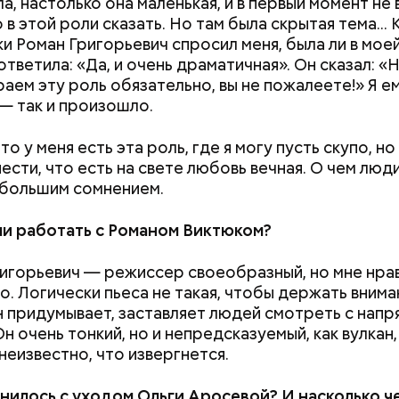
а, настолько она маленькая, и в первый момент не 
в этой роли сказать. Но там была скрытая тема... 
ки Роман Григорьевич спросил меня, была ли в мое
ответила: «Да, и очень драматичная». Он сказал: «Н
раем эту роль обязательно, вы не пожалеете!» Я е
— так и произошло.
что у меня есть эта роль, где я могу пусть скупо, но
ести, что есть на свете любовь вечная. О чем люд
 большим сомнением.
ли работать с Романом Виктюком?
ригорьевич — режиссер своеобразный, но мне нра
о. Логически пьеса не такая, чтобы держать внима
он придумывает, заставляет людей смотреть с напр
н очень тонкий, но и непредсказуемый, как вулкан,
неизвестно, что извергнется.
нилось с уходом Ольги Аросевой? И насколько ч