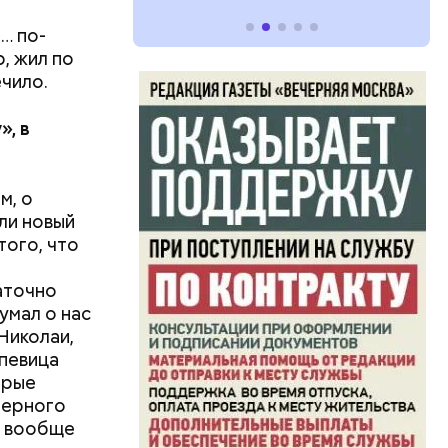
… по-
, жил по
чило.
у
»
, в
м, о
ли новый
того, что
аточно
умал о нас
Николаи,
 певица
орые
перного
ль вообще