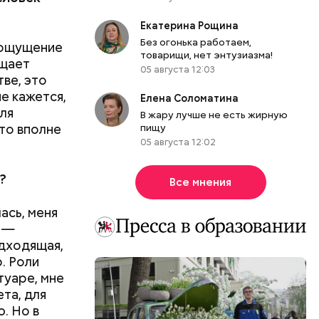
Екатерина Рощина
Без огонька работаем,
с ощущение
товарищи, нет энтузиазма!
ащает
05 августа 12:03
тве, это
е кажется,
Елена Соломатина
ля
В жару лучше не есть жирную
что вполне
пищу
05 августа 12:02
?
Все мнения
ась, меня
ю —
одходящая,
. Роли
туаре, мне
та, для
ю. Но в