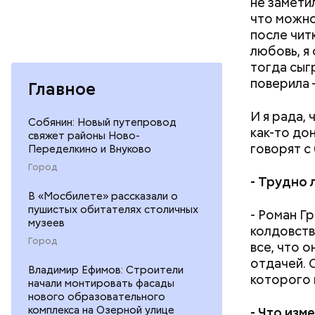
не заметил
что можно 
после чит
любовь, я 
тогда сыг
поверила 
Главное
И я рада, 
Собянин: Новый путепровод
как-то дон
свяжет районы Ново-
говорят с
Переделкино и Внуково
Город
-
Трудно 
В «Мосбилете» рассказали о
пушистых обитателях столичных
- Роман Г
музеев
колдовств
Город
все, что 
отдачей. О
Владимир Ефимов: Строители
которого 
начали монтировать фасады
нового образовательного
комплекса на Озерной улице
-
Что изме