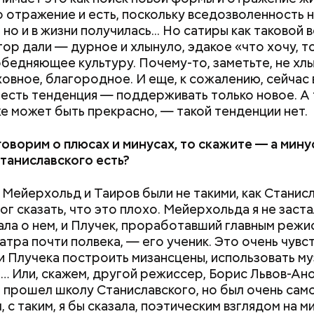
о отражение и есть, поскольку вседозволенность н
 но и в жизни получилась... Но сатиры как таковой 
тор дали — дурное и хлынуло, эдакое «что хочу, то
обедняющее культуру. Почему-то, заметьте, не хл
овное, благородное. И еще, к сожалению, сейчас 
 есть тенденция — поддерживать только новое. А т
е может быть прекрасно, — такой тенденции нет.
говорим о плюсах и минусах, то скажите — а мину
таниславского есть?
 Мейерхольд и Таиров были не такими, как Станисл
ог сказать, что это плохо. Мейерхольда я не заста
ала о нем, и Плучек, проработавший главным реж
атра почти полвека, — его ученик. Это очень чувс
Как поменять батареи дома и
Как получить до
и Плучека построить мизансцены, использовать му
не получить штраф
рублей от госу
… Или, скажем, другой режиссер, Борис Львов-Ано
трудной ситуац
 прошел школу Станиславского, но был очень са
претендовать и
 с таким, я бы сказала, поэтическим взглядом на ми
документы