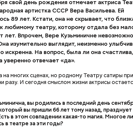
бря свой день рождения отмечает актриса Те
народная артистка СССР Вера Васильева. Ей
сь 89 лет. Кстати, она не скрывает, что близк
 к любимому театру, которому отдала без мал
т лет. Впрочем, Вере Кузьминичне невозможно
 Она изумительно выглядит, неизменно улыбчив
 искренна. На вопрос, была ли она счастлива,
а уверенно отвечает «да».
а на многих сценах, но родному Театру сатиры при
ни разу. И сегодня смыслом жизни актрисы остаетс
ьминична, вы родились в последний день сентябр
 который вы пришли 66 лет тому назад, празднует
Есть в этом совпадении какая
-
то магия. Многое л
ь в театре за эти годы?