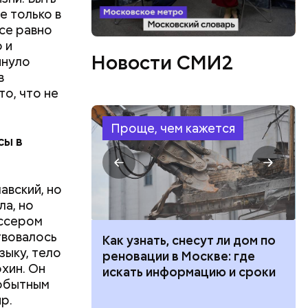
е только в
все равно
 и
Новости СМИ2
ынуло
в
о, что не
Проще, чем кажется
сы в
авский, но
ла, но
иссером
твовалось
 100 тысяч
Как узнать, снесут ли дом по
зыку, тело
дарства при
реновации в Москве: где
хин. Он
ии: кто может
искать информацию и сроки
мобытным
 какие нужны
р.