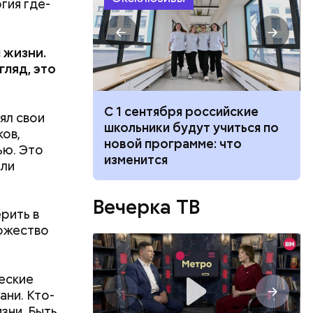
гия где-
 жизни.
гляд, это
С 1 сентября российские
ял свои
реводы при
школьники будут учиться по
ков,
редоносного
новой программе: что
ью. Это
вах клиентов
изменится
али
Вечерка ТВ
рить в
ножество
ческие
ани. Кто-
зни. Быть