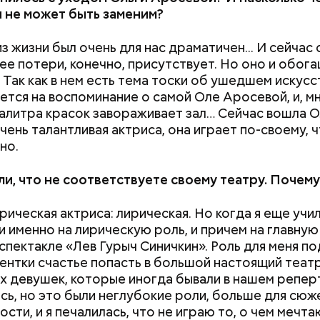
 не может быть заменим?
 из жизни был очень для нас драматичен... И сейча
 ее потери, конечно, присутствует. Но оно и обог
 Так как в нем есть тема тоски об ушедшем искусс
ется на воспоминание о самой Оле Аросевой, и, мн
палитра красок завораживает зал… Сейчас вошла О
очень талантливая актриса, она играет по-своему, 
но.
ли, что не соответствуете своему театру. Почему
ирическая актриса: лирическая. Но когда я еще учил
и именно на лирическую роль, и причем на главну
 спектакле «Лев Гурыч Синичкин». Роль для меня п
дентки счастье попасть в большой настоящий театр
х девушек, которые иногда бывали в нашем репер
сь, но это были неглубокие роли, больше для сюже
сти, и я печалилась, что не играю то, о чем мечта