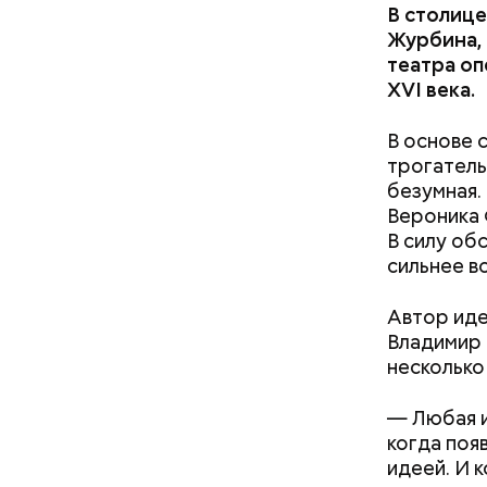
В столице
Журбина,
театра оп
XVI века.
Как и в др
В основе 
Фото: «Убей 
трогатель
безумная.
Вероника 
В силу об
сильнее в
Автор иде
Владимир 
Джек Эн
несколько 
1989)
— Любая и
когда поя
идеей. И 