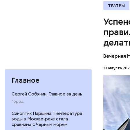
Чего не
ТЕАТРЫ
Успенс
прави
Мадмарт
делат
Вечерняя 
13 августа 202
Главное
Сергей Собянин. Главное за день
Город
13 авгу
пока ещ
Синоптик Паршина: Температура
воды в Москве-реке стала
На Успе
ПРАВОСЛ
сравнима с Черным морем
августа