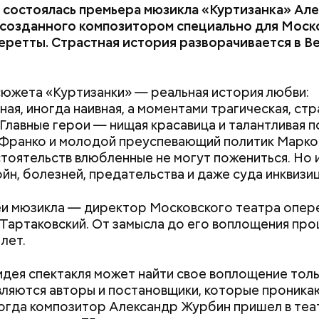
 состоялась премьера мюзикла «Куртизанка» Ал
 созданного композитором специально для Моск
еретты. Страстная история разворачивается в В
угие посты, на пост Успенский нельзя:
сюжета «Куртизанки» — реальная история любви:
меня снова» (Kill Me Again, 1989)
ная, иногда наивная, а моментами трагическая, стр
 Главные герои — нищая красавица и талантливая 
Франко и молодой преуспевающий политик Марко
стоятельств влюбленные не могут пожениться. Но 
Медовый спас: кр
ойн, болезней, предательства и даже суда инквизиц
открытки для поз
и мюзикла — директор Московского театра опер
Как банки будут
Разрыв в деньгах
Тартаковский. От замысла до его воплощения пр
блокировать переводы при
обстоят дела с
дрюс, «Убей меня снова» (Kill Me Ag
лет.
обнаружении вредоносного
стереотипами н
ПО на устройствах клиентов
труда в России
дея спектакля может найти свое воплощение толь
вляются авторы и постановщики, которые проника
когда композитор Александр Журбин пришел в теа