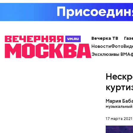
Попав под
разыгрыва
полиция, 
где деньг
Кинофести
статус ку
Вечерка ТВ
Газ
манера иг
Новости
Фото
Вид
супругой.
Эксклюзивы ВМ
Аф
Нескр
курти
Мария Баб
музыкальный
17 марта 2021
скверно
чревоуг