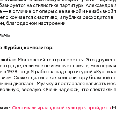
ли.
базируется на стилистике партитуры Александра 
Как поменять батареи дома и
Как получить до
е — в отличие от оперы с ее вечной и неизбывной т
не получить штраф
рублей от госу
ело кончается счастливо, и публика расходится в
трудной ситуац
м, благодарном настроении.
претендовать и
документы
РЕЧЬ
р Журбин, композитор:
 люблю Московский театр оперетты. Это дружес
rk.gov.ru
еатр, где, если мне не изменяет память, моя перва
ь в 1978 году. Я работал над партитурой «Куртиза
вием. Сюжет дал мне как композитору большой ст
ьный диапазон. Музыку я постарался написать ме
вольную, веселую. Очень надеюсь, что спектакль 
у» (Willow, 1988)
акже:
Фестиваль ирландской культуры пройдет в
М