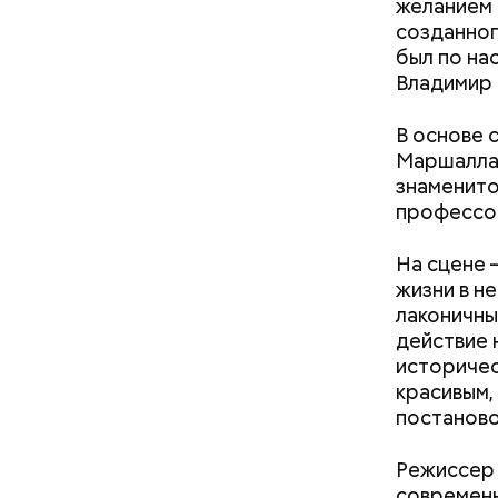
желанием 
созданног
был по на
Владимир 
Первое и 
В основе 
наказанию
Маршалла 
оказаться
знаменито
строгий по
профессор
отказа от
В этой уд
совершенн
На сцене 
Килмер ис
жизни в н
доблестно
лаконичны
доставить
действие 
«Властели
историчес
сегодня «
красивым,
воображен
постаново
зрителей 
незадолго
Режиссер 
стрелок».
современн