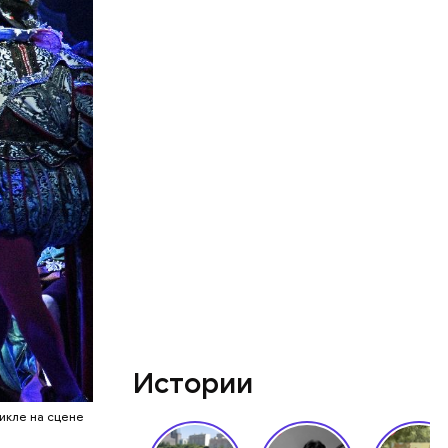
помогает
е
с огромной
ешествие
бращается
тировать
Истории
икле на сцене