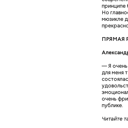
Джоан Уэй
принципе 
Но главно
мюзикле д
прекрасно
ПРЯМАЯ 
Александ
— Я очень
Фото: glava.
для меня т
состоялас
удовольст
эмоционал
очень фри
Фото: «Уилло
публике.
Читайте т