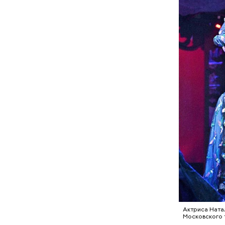
гневать
Молодая к
своему лю
ограблени
суммой де
подальше 
за помощь
ее смерть
Актриса Ната
Московского 