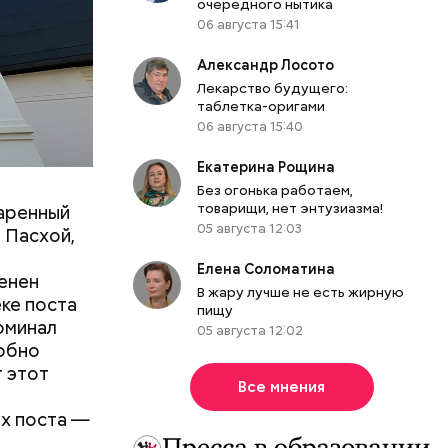
очередного нытика
вящают
06 августа 15:41
виноград
Александр Лосото
Лекарство будущего:
ас
таблетка-оригами
и
сом,
06 августа 15:40
оей
ких
Екатерина Рощина
Без огонька работаем,
ту
товарищи, нет энтузиазма!
заренный
05 августа 12:03
ртина
я Пасхой,
Елена Соломатина
сенен
В жару лучше не есть жирную
ке поста
пищу
поминал
05 августа 12:02
робно
т этот
Все мнения
ах поста —