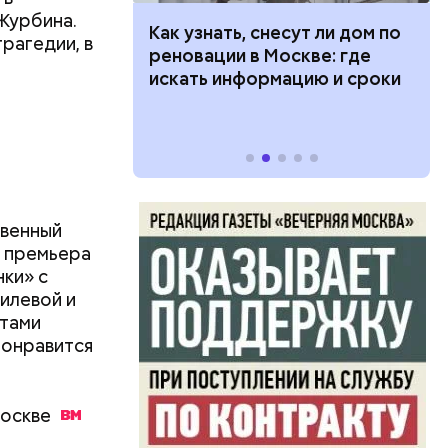
Журбина.
 100 тысяч
Как узнать, снесут ли дом по
рагедии, в
дарства при
реновации в Москве: где
ии: кто может
искать информацию и сроки
 какие нужны
твенный
я премьера
нки» с
илевой и
стами
понравится
оскве