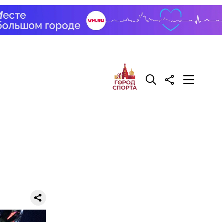
исчезает,
 выяснить,
ри
риобрел
няя
вместе с