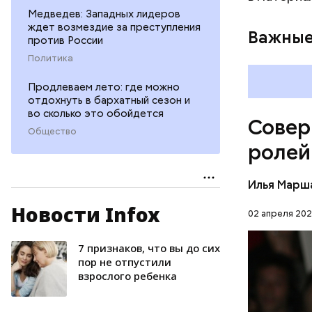
Медведев: Западных лидеров
ждет возмездие за преступления
Важные
против России
Политика
Восточная
рейха, за
Продлеваем лето: где можно
чего похи
отдохнуть в бархатный сезон и
мину «Пол
во сколько это обойдется
Совер
междунаро
Общество
ролей
стран мир
который в
сопротив
Илья Марш
Новости Infox
02 апреля 202
7 признаков, что вы до сих
ГОЛЛИВУ
пор не отпустили
взрослого ребенка