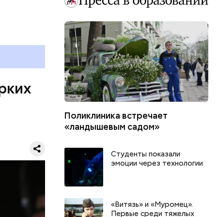
Третьего
НАТО, для
творить
цев служит
рких
 из разных
Риверс,
ольного
Поликлиника встречает
«ландышевым садом»
Студенты показали
эмоции через технологии
«Витязь» и «Муромец».
Первые среди тяжелых