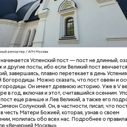
т мед, но и совершают чин водоосвящения — ос
зера, источники.
ста — Яблочный Спас. В церкви освящают яблоки, 
плоды.
е после окончания Успенского поста наступает Сп
а популярные в 1980-е годы шпионские триллеры 
й — 29 августа. Иначе его называют Хлебным Спа
кие мелодрамы многих поставила в тупик из-за св
ку по времени он совпадает с окончанием жатвы.
ческой диверсионности» — представители немец
ный репортер / АГН Москва
ыглядят в фильме как фашистские оккупанты, якобы
я с подпольным движением во Франции. Дебютан
а начинается Успенский пост — пост не длинный, о
блестяще исполнившему все вокальные партии, ка
к и другие посты, ибо если Великий пост венчаетс
мировую известность.
кий, завершаясь, плавно перетекает в день Успения
 Богородицы. Можно сказать, что пост овеян и о
городицы. Он имеет древнюю историю. Уже в V ве
ре в год, включая и этот, считавшийся осенним. У
 пост еще раньше и Лев Великий, а также его под
Симеон Солунский. Он, в частности, писал, что пос
в честь Матери Божией, которая, узнав о своем
нии, молилась обо всех нас. Подробнее о правил
ле «Вечерней Москвы».