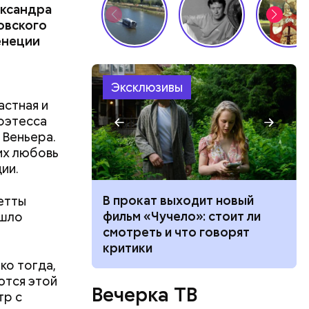
ександра
овского
енеции
Эксклюзивы
астная и
поэтесса
 Веньера.
их любовь
асивые
ии.
дравления
етты
: как
В прокат выходит новый
ошло
 гендерными
фильм «Чучело»: стоит ли
ain,
а рынке
смотреть и что говорят
критики
ко тогда,
ются этой
Вечерка ТВ
тр с