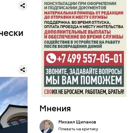
чески
Мнения
том,
14
Михаил Щипанов
о
Плевать на критику