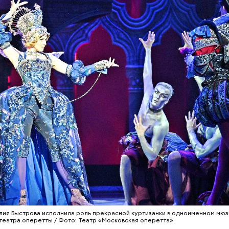
ся, что по поводу, что без повода.
расавица Фэй Форрестер (Джоан Уэйли-Килмер) 
бовнику Винсу (Майкл Мэдсен) совершить дерзко
е двух членов мафии и забрать у них чемоданчик 
нег. Парочка отправляется в автомобильное пут
от места происшествия. «Вырубив» Винса, Фэй о
ю к частному детективу Джеку и просит его сыми
.
лия Быстрова исполнила роль прекрасной куртизанки в одноименном мюз
театра оперетты / Фото: Театр «Московская оперетта»