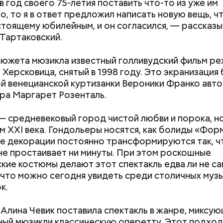
в год своего 75-летия поставить что-то из уже им
о, то я в ответ предложил написать новую вещь, ч
стоящему юбилейным, и он согласился, — рассказ
Тартаковский.
основное: нельзя относиться к посту как к мученич
сюжета мюзикла известный голливудский фильм р
. Это и не испытание в полной мере, а возможност
Херсковица, снятый в 1998 году. Это экранизация
 наедине с Богом. Ваши помощники в это время — 
й венецианской куртизанки Вероники Франко авт
ст и отказ от удовольствий для тела и духа. Без м
а Маргарет Розенталь.
 увеселений пост стал бы просто диетой, а ведь с
ивительно красивой приключенческой сказке Рона
о не в этом.
— средневековый город чистой любви и порока, н
полнил роль мошенника, но при этом искусного и
ем XXI века. Гондольеры носятся, как болиды «Форм
го воина Мадмартигана, который помогает главн
е декорации постоянно трансформируются так, ч
 чудесную девочку Элору к родителям. Снятый за
не простаивает ни минуты. При этом роскошные
на колец» и совершенных компьютерных технолог
кие костюмы делают этот спектакль едва ли не с
Уиллоу» все так же вызывает интерес и поражает
 что можно сегодня увидеть среди столичных муз
ие. Удивительно, но в 1988 году главной «приманк
к.
был не фэнтезийный сюжет, а именно 29-летний Ки
 до этого сыгравший в мегауспешном фильме «Лу
Алина Чевик поставила спектакль в жанре, миксу
 На съемках актер познакомился со своей будуще
ый мюзикли классическую оперетту. Этот подход