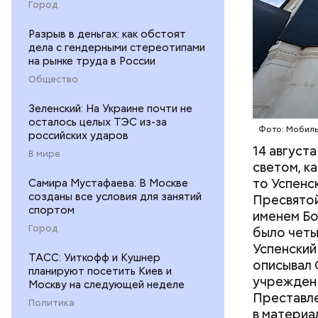
Город
освящаю
реки, о
Разрыв в деньгах: как обстоят
19 авгу
дела с гендерными стереотипами
и иные 
на рынке труда в России
А вскор
Общество
Пародия н
Ореховы
экзотичес
посколь
Зеленский: На Украине почти не
«идеологи
осталось целых ТЭС из-за
Фото: Мобиль
властей в
российских ударов
борющиес
14 август
В мире
Килмеру, 
светом, ка
принесла 
то Успенс
Самира Мустафаева: В Москве
созданы все условия для занятий
Пресвятой
спортом
именем Бо
Город
было четы
Успенский
ТАСС: Уиткофф и Кушнер
описывал 
планируют посетить Киев и
учрежден 
Москву на следующей неделе
Преставле
Политика
в материа