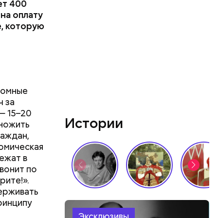
ет 400
 на оплату
е, которую
ромные
ч за
— 15–20
Истории
множить
раждан,
номическая
ежат в
звонит по
рите!».
держивать
ринципу
Эксклюзивы