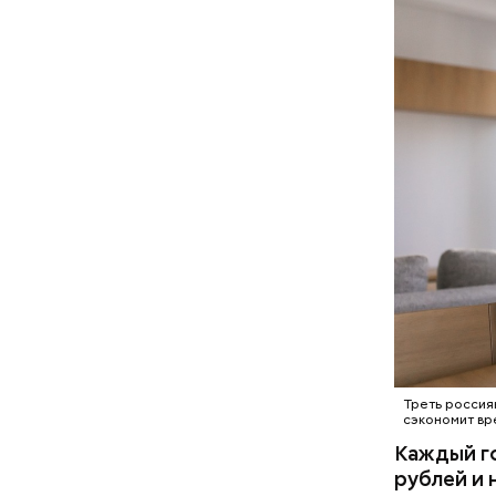
Треть россиян
сэкономит вре
Каждый го
рублей и 