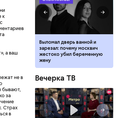
 ни
 к
с
мментариев
та
ником
Выломал дверь ванной и
 маникюра в
зарезал: почему москвич
», а ваш
026
жестоко убил беременную
жену
Вечерка ТВ
лежат не в
о
ы бывают,
ко за
ечение
х. Страх
ься в