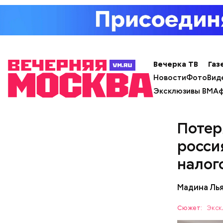
Вечерка ТВ
Газ
Новости
Фото
Вид
Эксклюзивы ВМ
Аф
Потер
росси
налог
Мадина Ль
Сюжет:
Экск