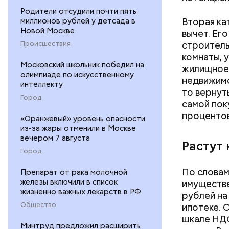
Родители отсудили почти пять
Вторая ка
миллионов рублей у детсада в
Новой Москве
вычет. Ег
строитель
Происшествия
комнаты, 
Московский школьник победил на
жилищное 
олимпиаде по искусственному
недвижимо
интеллекту
то вернут
Город
самой поку
процентов
«Оранжевый» уровень опасности
из-за жары отменили в Москве
вечером 7 августа
Растут 
Город
По словам
Препарат от рака молочной
железы включили в список
имуществе
жизненно важных лекарств в РФ
рублей на
Общество
ипотеке. 
шкале НДФ
Минтруд предложил расширить