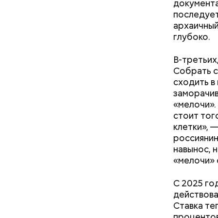
документа
последует
архаичный
глубоко.
В-третьих
Собрать с
сходить в
заморачив
«мелочи».
стоит тог
клетки», 
россиянин
навынос, н
«мелочи» 
С 2025 го
действова
Ставка те
процентов