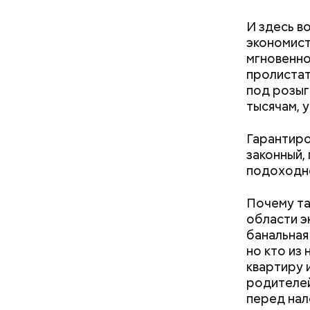
И здесь в
экономист
мгновенно
пролистат
под розыг
тысячам, 
Гарантиро
законный,
подоходно
Почему та
области э
банальная
но кто из 
квартиру и
родителей
перед нал