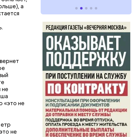
ольше), а
стается
ь.
 вернет
ое
вый
те
 не
аша
о «это не
Петр
это не