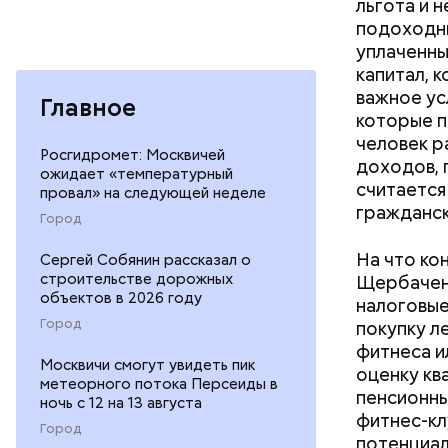
льгота и 
подоходны
уплаченны
капитал, 
важное ус
Главное
которые п
человек р
Росгидромет: Москвичей
доходов, 
ожидает «температурный
считается
провал» на следующей неделе
гражданск
Город
На что ко
Сергей Собянин рассказал о
строительстве дорожных
Щербаченк
объектов в 2026 году
налоговые
Город
покупку л
фитнеса и
Москвичи смогут увидеть пик
оценку кв
метеорного потока Персеиды в
пенсионны
ночь с 12 на 13 августа
фитнес-кл
Город
потенциал