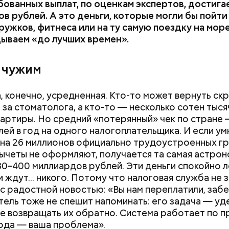
ованных выплат, по оценкам экспертов, достига
в рублей. А это деньги, которые могли бы пойти
ружков, фитнеса или на ту самую поездку на мор
ываем «до лучших времен».
 чужим
, конечно, усредненная. Кто-то может вернуть ск
 за стоматолога, а кто-то — несколько сотен тыся
вартиры. Но средний «потерянный» чек по стране 
лей в год на одного налогоплательщика. И если у
 на 26 миллионов официально трудоустроенных г
ычеты не оформляют, получается та самая астро
80–400 миллиардов рублей. Эти деньги спокойно л
 ждут... никого. Потому что налоговая служба не 
с радостной новостью: «Вы нам переплатили, забе
ель тоже не спешит напоминать: его задача — у
 не возвращать их обратно. Система работает по п
ода — ваша проблема».