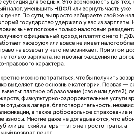
не субсидия для бедных. Это возможность для тех, 
й налог, уменьшить НДФЛ или вернуть часть уже
х денег. По сути, вы просто забираете свой же на
который государство удержало у вас из зарплаты. 
ловие: вычет положен только налоговым резидент
олучают официальный доход и платят с него НДФЛ
аботает «всерую» или вовсе не имеет налогообл
право на возврат у него не возникает. При этом д
 не только зарплата, но и вознаграждения по дог
о-правового характера.
нкретно можно потратиться, чтобы получить возв
о выделяет две основные категории. Первая — с
 вычеты: платное образование (свое или детей), л
екарств, физкультурно-оздоровительные услуги в
ли отдыха в лагере, благотворительность, незави
алификации, а также добровольное страхование и
е взносы. Многие даже не догадываются, что або
уб или детский лагерь — это не просто траты, а
ьный возврат денег.