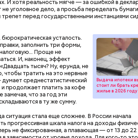
х. И хотя реальность мягче — за ошибкой в декла
 не уголовное дело, а просьба переделать бумаги
 трепет перед государственными инстанциями сид
, бюрократическая усталость.
правки, заполнить три формы,
 налоговую... Проще не
аться. И, наконец, эффект
 «Двадцать тысяч? Ну, ерунда, не
о, чтобы тратить на это нервные
— думает среднестатистический
Выдача ипотеки в
стоит ли брать кр
 и продолжает платить за кофе
жилье в 2026 году
е замечая, что за год эти
складываются в ту же сумму.
Как поменять батареи дома и
Как получить до
не получить штраф
рублей от госу
да ситуация стала еще сложнее. В России начала
трудной ситуац
ть прогрессивная шкала налога на доходы физичес
претендовать и
перь не фиксированная, а плавающая — от 13 до 22
документы
 в зависимости от уровня дохода. Для кого-то это