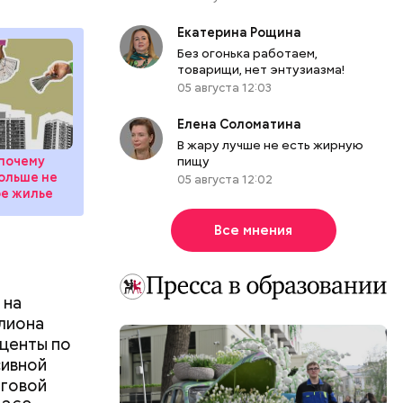
Екатерина Рощина
Без огонька работаем,
товарищи, нет энтузиазма!
05 августа 12:03
Елена Соломатина
В жару лучше не есть жирную
 почему
пищу
ольше не
05 августа 12:02
ое жилье
Все мнения
 на
ллиона
оценты по
сивной
оговой