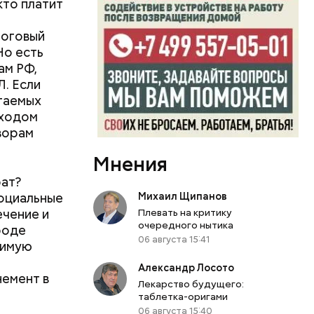
кто платит
логовый
Но есть
ам РФ,
. Если
агаемых
оходом
оворам
Мнения
рат?
оциальные
Михаил Щипанов
ечение и
Плевать на критику
очередного нытика
роде
06 августа 15:41
симую
Александр Лосото
немент в
Лекарство будущего:
таблетка-оригами
06 августа 15:40