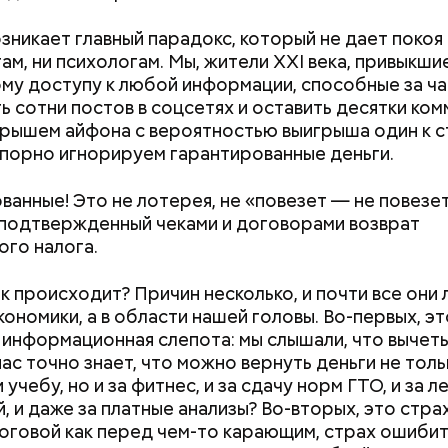
озникает главный парадокс, который не дает покоя
ам, ни психологам. Мы, жители XXI века, привыкшие
му доступу к любой информации, способные за ча
ь сотни постов в соцсетях и оставить десятки ко
рышем айфона с вероятностью выигрыша один к с
упорно игнорируем гарантированные деньги.
Дебошир и «гроза»
Маникюр кокош
силовиков: кто такой Роберт
украшу: тренды
ванные! Это не лотерея, не «повезет — не повезет
Гилман, которого просят
Москве летом 2
 подтвержденный чеками и договорами возврат
освободить США
го налога.
к происходит? Причин несколько, и почти все они 
кономики, а в области нашей головы. Во-первых, эт
 информационная слепота: мы слышали, что вычет
нас точно знает, что можно вернуть деньги не толь
 учебу, но и за фитнес, и за сдачу норм ГТО, и за л
, и даже за платные анализы? Во-вторых, это стра
оговой как перед чем-то карающим, страх ошибит