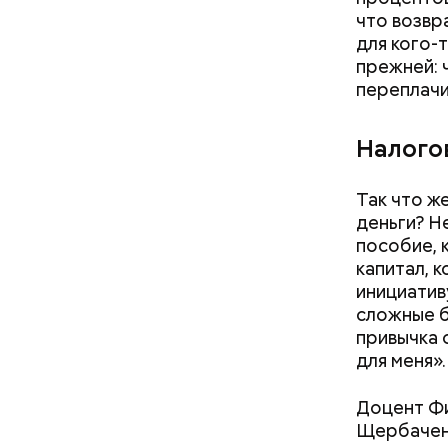
что возвр
для кого-
прежней: 
переплачи
Налого
Так что ж
деньги? Н
пособие, 
капитал, 
инициативу
сложные б
привычка 
для меня».
Доцент Фи
Щербаченк