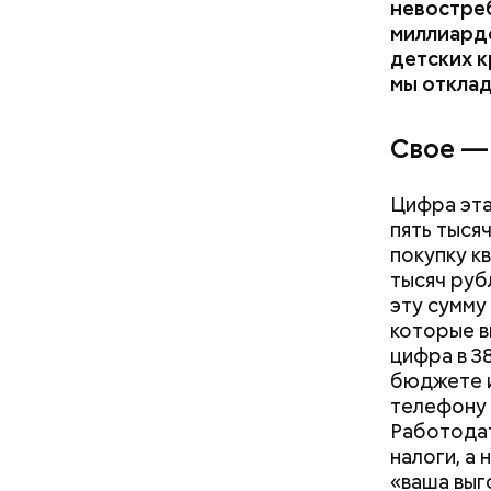
невостреб
миллиардо
детских к
мы отклад
Свое —
Цифра эта
пять тысяч
покупку к
тысяч руб
эту сумму
которые в
цифра в 3
бюджете и
телефону 
Работодат
налоги, а
«ваша выг