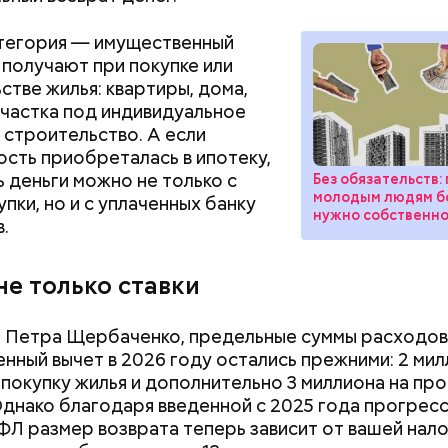
тегория — имущественный
о получают при покупке или
стве жилья: квартиры, дома,
участка под индивидуальное
строительство. А если
сть приобреталась в ипотеку,
ь деньги можно не только с
Без обязательств:
молодым людям б
пки, но и с уплаченных банку
нужно собственн
.
не только ставки
 Петра Щербаченко, предельные суммы расходов
нный вычет в 2026 году остались прежними: 2 ми
 покупку жилья и дополнительно 3 миллиона на пр
Однако благодаря введенной с 2025 года прогрес
Л размер возврата теперь зависит от вашей нал