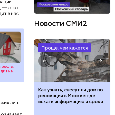
рации
, — этот
ит в нас
Новости СМИ2
Проще, чем кажется
ыросла:
едит на
 100 тысяч
Как узнать, снесут ли дом по
дарства при
реновации в Москве: где
ии: кто может
искать информацию и сроки
ких лиц.
 какие нужны
 означает,