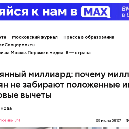
ета
Московский журнал
Пресса в образовании
ео
Спецпроекты
иша Москвы
Первые в медиа. Я — страна
янный миллиард: почему мил
ян не забирают положенные и
овые вычеты
янова
люзивы ВМ
08 июля 08:07
Ф