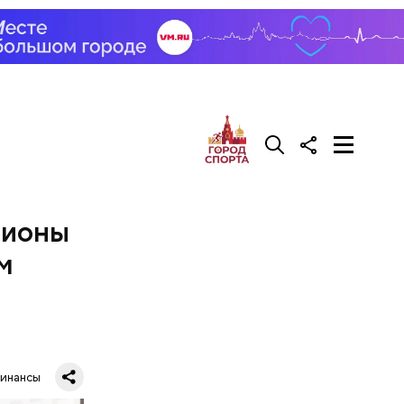
лионы
м
инансы