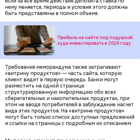
если за все время действия депозита ставка по
нему меняется, периоды и условия этого должны
быть представлены в полном объеме.
Прибыль не найти под подушкой:
куда инвестировать в 2026 году
Требования меморандума также затрагивают
«витрину продуктов» — часть сайта, которую
клиент видит в первую очередь. Банки могут
разместить на одной странице
Вторая категория — имущественный вычет. Его
структурированную информацию обо всех
получают при покупке или строительстве жилья:
сберегательных и накопительных продуктах, при
квартиры, дома, комнаты, участка под
этом не вводя потребителей в заблуждение насчет
индивидуальное жилищное строительство. А если
вида этих продуктов. На «витрине продуктов»
недвижимость приобреталась в ипотеку, то
могут быть только список доступных предложений
вернуть деньги можно не только с самой покупки,
и ссылки на страницы с подробным их описанием.
но и с уплаченных банку процентов.