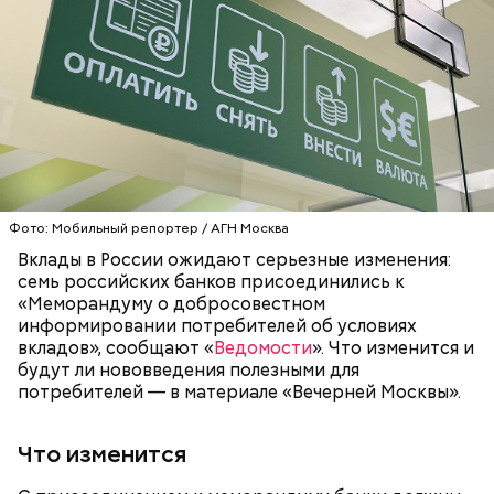
Казалось бы, все просто: забери свои деньги — и
удовольствие от лайка, — а качественный.
живи спокойно. Но почему же этого не
Удовольствие от того, что ты смог, достиг,
происходит? Почему миллионы людей упорно
справился со сложной задачей.
игнорируют гарантированный возврат, но при
этом готовы участвовать в сомнительных
розыгрышах в соцсетях? Нейропсихолог Наталья
Наумова объясняет: участие в розыгрыше айфона и
оформление налогового вычета — принципиально
разные истории с точки зрения работы мозга.
Когда человек пытается выиграть телефон или
машину, он попадает в игру, в веселую забаву —
Фото: Мобильный репортер / АГН Москва
здесь мощно вырабатывается дофамин.
Вклады в России ожидают серьезные изменения:
семь российских банков присоединились к
«Меморандуму о добросовестном
информировании потребителей об условиях
вкладов», сообщают «
Ведомости
». Что изменится и
будут ли нововведения полезными для
потребителей — в материале «Вечерней Москвы».
Что изменится
Ментальные счеты