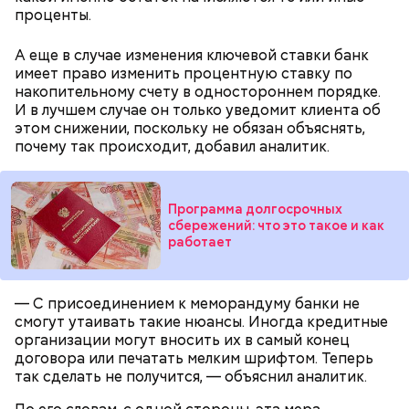
только если проявите инициативу. И здесь главный
проценты.
враг — не налоговая инспекция и не сложные
бланки, а мы сами. Наше нежелание разобраться,
А еще в случае изменения ключевой ставки банк
наша привычка откладывать на завтра, наша
имеет право изменить процентную ставку по
уверенность в том, что «это не для меня».
накопительному счету в одностороннем порядке.
И в лучшем случае он только уведомит клиента об
этом снижении, поскольку не обязан объяснять,
почему так происходит, добавил аналитик.
Программа долгосрочных
сбережений: что это такое и как
работает
Налоговый капитал
— С присоединением к меморандуму банки не
смогут утаивать такие нюансы. Иногда кредитные
организации могут вносить их в самый конец
договора или печатать мелким шрифтом. Теперь
так сделать не получится, — объяснил аналитик.