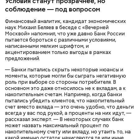
Условия станут прозрачнее, но
На что конкретно можно потратиться, чтобы
соблюдение — под вопросом
получить возврат? Щербаченко выделяет две
основные категории. Первая — социальные
Финансовый аналитик, кандидат экономических
налоговые вычеты: платное образование (свое или
наук Михаил Беляев в беседе с «Вечерней
детей), лечение и покупку лекарств, физкультурно-
Москвой» напомнил, что уже давно Банк России
оздоровительные услуги вроде фитнеса или
пытается бороться с различными условиями,
Доцент Финансового университета при
отдыха в лагере, благотворительность,
написанными мелким шрифтом, и
Правительстве РФ Петр Щербаченко дает простое
независимую оценку квалификации, а также
акцентированием только выгоды в рамках
объяснение: налоговый вычет — это не льгота и не
добровольное страхование и пенсионные взносы.
предложений.
субсидия для бедных. Это возможность для тех,
Многие даже не догадываются, что абонемент в
кто платит подоходный налог, уменьшить НДФЛ
фитнес-клуб или детский лагерь — это не просто
— Банки пытались скрыть некоторые нюансы и
или вернуть часть уже уплаченных денег. По сути,
траты, а потенциальный возврат денег.
моменты, которые могли бы сыграть негативную
вы просто забираете свой же налоговый капитал,
роль при выборе со стороны потребителя. В
который государство удержало у вас из зарплаты.
основном это даже относилось не к вкладам, а к
Но есть важное условие: вычет положен только
накопительным счетам. Например, когда банки
налоговым резидентам РФ, которые получают
пытались убедить клиентов, что накопительный
официальный доход и платят с него НДФЛ. Если
счет вместо вклада — это очень удобно, что деньги
человек работает «всерую» или вовсе не имеет
Так что же делать? Сидеть и ждать, когда
всегда у вас под рукой, а проценты на них идут, —
налогооблагаемых доходов, право на возврат у
государство само вернет деньги? Не дождетесь.
рассказал эксперт. — В некоторых случаях банк
него не возникает. При этом доходом считается не
Налоговый вычет — это не социальное пособие,
может назвать максимальный процент по
только зарплата, но и вознаграждения по
которое приходит автоматически. Это ваш
накопительному счету или вкладу, но утаить то, на
договорам гражданско-правового характера.
налоговый капитал, который вы можете забрать, но
какой именно остаток начисляются те или иные