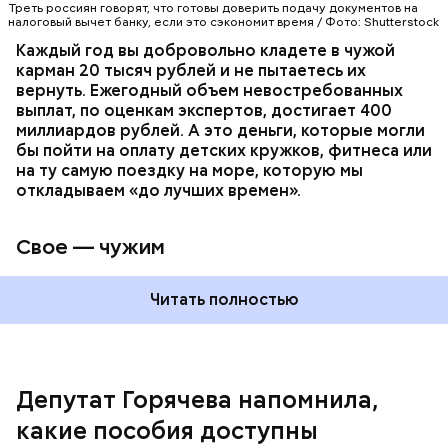
Треть россиян говорят, что готовы доверить подачу документов на
продлить пособие
по уходу за ребенком до трех
380–400 миллиардов рублей. Эти деньги спокойно
налоговый вычет банку, если это сэкономит время / Фото: Shutterstock
лет. По словам парламентария, сейчас женщины
лежат в бюджете и ждут... никого. Потому что
Каждый год вы добровольно кладете в чужой
вынуждены выбирать между работой и заботой о
налоговая служба не звонит по телефону с
карман 20 тысяч рублей и не пытаетесь их
малыше.
радостной новостью: «Вы нам переплатили,
вернуть. Ежегодный объем невостребованных
заберите!». Работодатель тоже не спешит
выплат, по оценкам экспертов, достигает 400
напоминать: его задача — удерживать налоги, а не
миллиардов рублей. А это деньги, которые могли
возвращать их обратно. Система работает по
бы пойти на оплату детских кружков, фитнеса или
принципу «ваша выгода — ваша проблема».
на ту самую поездку на море, которую мы
откладываем «до лучших времен».
Свое — чужим
Читать полностью
Горячева добавила, что главное отличие между
работающими и неработающими матерями
заключается в получении пособия по
Депутат Горячева напомнила,
беременности и родам, передает
Life.ru
.
какие пособия доступны