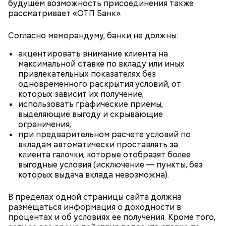
будущем возможность присоединения также
виде через Личный кабинет налогоплательщика на
рассматривает «ОТП Банк».
По словам Петра Щербаченко, предельные суммы
сайте ФНС. К декларации нужно приложить
расходов на имущественный вычет в 2026 году
документы, подтверждающие расходы: чеки,
Согласно меморандуму, банки не должны:
остались прежними: 2 миллиона рублей на покупку
договоры, справки об оплате. Важный нюанс: этим
жилья и дополнительно 3 миллиона на проценты по
способом вы можете оформить вычет только по
акцентировать внимание клиента на
ипотеке. Однако благодаря введенной с 2025 года
окончании календарного года, в котором
максимальной ставке по вкладу или иных
прогрессивной шкале НДФЛ размер возврата
произошли расходы.
привлекательных показателях без
теперь зависит от вашей налоговой ставки. Раньше
одновременного раскрытия условий, от
все было просто: 13 процентов — и максимум 260
которых зависит их получение;
тысяч рублей. Теперь ставки варьируются от 13 до
использовать графические приемы,
22 процентов в зависимости от дохода, и чем
выделяющие выгоду и скрывающие
выше ставка, тем больше денег вы можете вернуть.
ограничения;
При ставке 22 процента суммы вырастают до 440
при предварительном расчете условий по
тысяч и 660 тысяч рублей соответственно. Итого с
вкладам автоматически проставлять за
одной квартиры можно вернуть больше миллиона
клиента галочки, которые отобразят более
рублей! Для социальных вычетов общий лимит
выгодные условия (исключение — пункты, без
расходов в год — 150 тысяч рублей, и при ставке 13
которых выдача вклада невозможна).
процентов возврат составит 19 500 рублей.
В пределах одной страницы сайта должна
размещаться информация о доходности в
процентах и об условиях ее получения. Кроме того,
Растут не только ставки