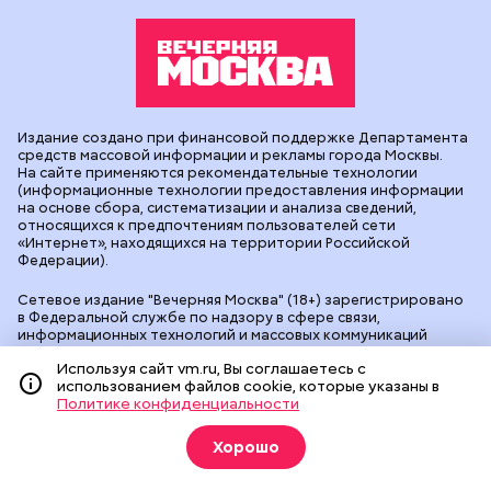
Издание создано при финансовой поддержке Департамента
средств массовой информации и рекламы города Москвы.
На сайте применяются рекомендательные технологии
(информационные технологии предоставления информации
на основе сбора, систематизации и анализа сведений,
относящихся к предпочтениям пользователей сети
«Интернет», находящихся на территории Российской
Федерации).
Сетевое издание "Вечерняя Москва" (18+) зарегистрировано
в Федеральной службе по надзору в сфере связи,
информационных технологий и массовых коммуникаций
(Роскомнадзор). Свидетельство о регистрации ЭЛ № ФС 77 -
Используя сайт vm.ru, Вы соглашаетесь с
90524 от 09.12.2025. Учредитель: АО "Редакция газеты
использованием файлов cookie, которые указаны в
"Вечерняя Москва". Главный редактор
vm.ru
: Александр
Политике конфиденциальности
Геннадьевич Глуходедов. Адрес редакции: 127015, г.Москва,
Бумажный пр-д, д. 14, стр. 2. Телефон:
+7(499)557-04-24
. Адрес
эл.почты:
edit@vm.ru
. Почта для связи с редакцией сайта:
Хорошо
news@vm.ru
.