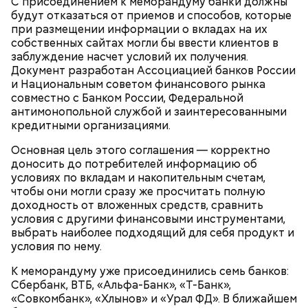
С присоединением к меморандуму банки должны
будут отказаться от приемов и способов, которые
при размещении информации о вкладах на их
собственных сайтах могли бы ввести клиентов в
заблуждение насчет условий их получения.
Документ разработан Ассоциацией банков России
и Национальным советом финансового рынка
совместно с Банком России, Федеральной
антимонопольной службой и заинтересованными
Есть и второй, более быстрый путь — получить
кредитными организациями.
вычет через работодателя. В этом случае вы не
ждете конца года: достаточно принести в
Основная цель этого соглашения — корректно
бухгалтерию уведомление из налоговой, и
доносить до потребителей информацию об
работодатель просто перестанет удерживать
условиях по вкладам и накопительным счетам,
НДФЛ с вашей зарплаты. И вы начнете получать
чтобы они могли сразу же просчитать полную
свои деньги не разово, а ежемесячно — в виде
доходность от вложенных средств, сравнить
прибавки к окладу. Если вам нужна крупная сумма
условия с другими финансовыми инструментами,
сразу, идите в налоговую. Если хотите чувствовать
выбрать наиболее подходящий для себя продукт и
прибавку к зарплате каждый месяц, оформляйте
условия по нему.
через работодателя.
Щербаченко называет два способа оформить
К меморандуму уже присоединились семь банков:
вычет. Традиционный — заполнить налоговую
Сбербанк, ВТБ, «Альфа-Банк», «Т-Банк»,
декларацию 3-НДФЛ лично в территориальном
«Совкомбанк», «Хлынов» и «Урал ФД». В ближайшем
отделении ФНС или в МФЦ, а также в электронном