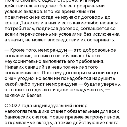
По его словам, с одной стороны, эта мера
действительно сделает более прозрачными
условия вкладов. В то же время клиенты
практически никогда не изучают договоры до
С 2025 года ситуация стала еще сложнее. В России
конца. Даже если в них и есть какие-либо нюансы,
начала действовать прогрессивная шкала налога
потребитель, подписав договор, соглашается со
на доходы физических лиц. Ставка теперь не
всеми перечисленными условиями без исключения,
фиксированная, а плавающая — от 13 до 22
а значит, не может впоследствии их оспаривать.
процентов в зависимости от уровня дохода. Для
кого-то это означает, что возврат может стать
— Кроме того, меморандум — это добровольное
больше (потому что и переплата больше), а для
соглашение, но никто не обязывает банки
кого-то — что система стала еще запутаннее. Но
неукоснительно выполнять его требования.
суть остается прежней: чем выше ваш
Никаких санкций за невыполнение этого
официальный доход, тем больше вы
соглашения нет. Поэтому договориться они могут
переплачиваете и тем больше потенциально
о чем угодно, но если им понадобится нарушить
можете вернуть.
какой-либо пункт меморандума — будьте уверены,
что они это сделают и даже не задумаются, —
В-третьих, бюрократическая усталость. Собрать
заключил Беляев.
справки, заполнить три формы, сходить в
Выдача ипотеки выросла: стоит
Без обязательств: почему
налоговую... Проще не заморачиваться. И, наконец,
ли брать кредит на жилье в 2026
молодым людям больше не нужно
С 2027 года индивидуальный номер
эффект «мелочи». «Двадцать тысяч? Ну, ерунда, не
году
собственное жилье
налогоплательщика станет обязательным для всех
стоит того, чтобы тратить на это нервные клетки»,
банковских счетов. Новые правила затронут вновь
— думает среднестатистический россиянин и
открываемые вклады, а также действующие счета
продолжает платить за кофе навынос, не замечая,