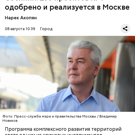
одобрено и реализуется в Москве
Нарек Акопян
08 августа 10:39
Город
Мэр Москвы рассказал о реализации программы комплексного
развития территорий / Фото: МАКС / Мэр Москвы Сергей Собянин
По словам мэра, программа предусматривает
масштабное преобразование территорий города
с созданием новых объектов недвижимости и
рабочих мест. При этом на Москву приходится 23
процента от общего числа проектов КРТ в России.
СТРОИТЕЛЬСТВО
МОСКВА
СЕРГЕЙ СОБЯНИН
Фото: Пресс-служба мэра и правительства Москвы / Владимир
Новиков
Программа комплексного развития территорий