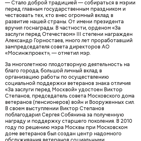
— Стало доброй традицией — собираться в мэрии
перед главным государственным праздником и
чествовать тех, кто внес огромный вклад в
развитие нашей страны. От имени президента
вручил госнаграды. В частности, орденом «За
заслуги перед Отечеством» III степени награжден
Александр Горностаев, много лет проработавший
зампредседателя совета директоров АО
«Мосинжпроект», — отметил мэр.
За многолетнюю плодотворную деятельность на
благо города, большой личный вклад в
организацию работы по осуществлению
социальной поддержки ветеранов знака отличия
«За заслуги перед Москвой» удостоен Виктор
Степанов, председатель совета Московского дома
ветеранов (пенсионеров) войн и Вооруженных сил.
Ранее мэр сообщил, что Москва
сохраняет высокие
В своем выступлении Виктор Степанов
темпы строительства
недвижимости. За первые
поблагодарил Сергея Собянина за полученную
семь месяцев 2026 года в столице введено в
награду и поддержку старшего поколения. В 2010
эксплуатацию 8,1 миллиона квадратных метров
году по решению мэра Москвы при Московском
различных объектов, что на 35 процентов
доме ветеранов был создан центр надомного
превышает показатели аналогичного периода
обслуживания ветеранов социальными