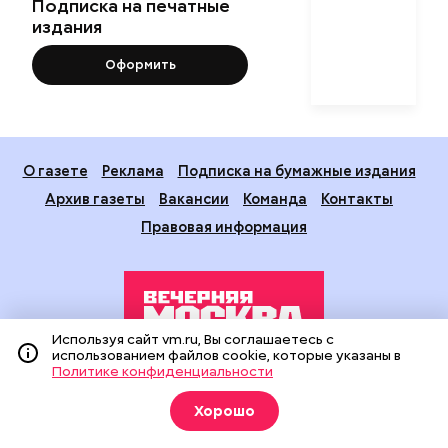
Подписка на печатные
издания
Оформить
О газете
Реклама
Подписка на бумажные издания
Архив газеты
Вакансии
Команда
Контакты
Правовая информация
Используя сайт vm.ru, Вы соглашаетесь с
использованием файлов cookie, которые указаны в
Политике конфиденциальности
Издание создано при финансовой поддержке Департамента
средств массовой информации и рекламы города Москвы.
Хорошо
На сайте применяются рекомендательные технологии
(информационные технологии предоставления информации
на основе сбора, систематизации и анализа сведений,