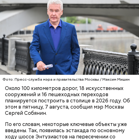
Сейчас же специалисты возводят финальный
участок Московского скоростного диаметра (МСД)
вдоль Каспийской улицы от Кантемировской улицы
Фото: МАКС / Мэр Москвы Сергей Собянин
до Павелецкого направления МЖД. Помимо этого,
ведутся работы по участку магистрали Солнцево
СТРОИТЕЛЬСТВО
МОСКВА
— Бутово — Варшавское шоссе от улицы Поляны
СЕРГЕЙ СОБЯНИН
до Варшавского шоссе. Также проходит
Фото: Пресс-служба мэра и правительства Москвы / Максим Мишин
реконструкция Симоновской и Крутицкой
Около 100 километров дорог, 18 искусственных
набережных. Кроме того, сейчас в работе дорога-
сооружений и 16 пешеходных переходов
связка между МСД и улицей Академика Королева,
планируется построить в столице в 2026 году. Об
включая новый путепровод через пути МЦД-3.
этом в пятницу, 7 августа, сообщил мэр Москвы
Сергей Собянин.
По его словам, некоторые ключевые объекты уже
введены. Так, появилась эстакада по основному
ходу шоссе Энтузиастов на пересечении со