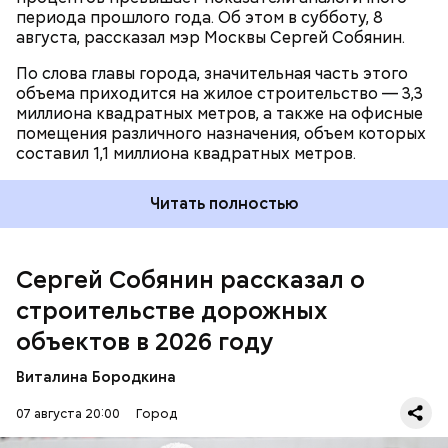
транспорта и промышленности Максим Ликсутов
периода прошлого года. Об этом в субботу, 8
рассказал, что
более 60 проектов
Центра
августа, рассказал мэр Москвы Сергей Собянин.
организации дорожного движения будут
Фото: Telegram / Мэр Москвы Сергей Собянин
реализованы в Москве в 2026 году на вылетных
По слова главы города, значительная часть этого
магистралях — это крупные трассы и проспекты,
объема приходится на жилое строительство — 3,3
которые соединяют центр города с его окраинами
миллиона квадратных метров, а также на офисные
и Московской областью.
помещения различного назначения, объем которых
составил 1,1 миллиона квадратных метров.
Читать полностью
— Большую работу по созданию комфортной и
удобной улично-дорожной сети ведем с 2011 года.
За это время построили свыше 1,6 тысячи
Сергей Собянин рассказал о
километров новых дорог, возвели и
реконструировали 75 процентов магистралей. В
строительстве дорожных
городе появилось 495 тоннелей, эстакад и мостов
объектов в 2026 году
— количество искусственных транспортных
сооружений выросло более чем на 70 процентов.
Виталина Бородкина
Также построили 374 внеуличных пешеходных
перехода, — подчеркнул глава города в
МАКС
.
07 августа 20:00
Город