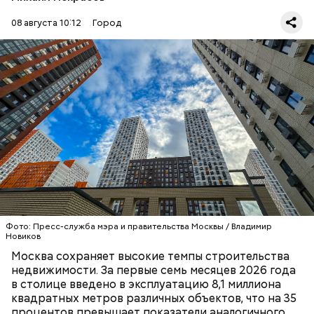
08 августа 10:12
Город
— По итогам этого года прогнозируется ввод 16,1
миллиона квадратных метров недвижимости. С
2011 года в городе построено 172,7 миллиона
квадратных метров, в том числе 75,4 миллиона
квадратных метров жилья, — написал Собянин на
своей странице в
МАКС
.
СТРОИТЕЛЬСТВО
МОСКВА
СЕРГЕЙ СОБЯНИН
Фото: Пресс-служба мэра и правительства Москвы / Владимир
Новиков
Москва сохраняет высокие темпы строительства
недвижимости. За первые семь месяцев 2026 года
в столице введено в эксплуатацию 8,1 миллиона
квадратных метров различных объектов, что на 35
Ранее заместитель мэра Москвы по вопросам
процентов превышает показатели аналогичного