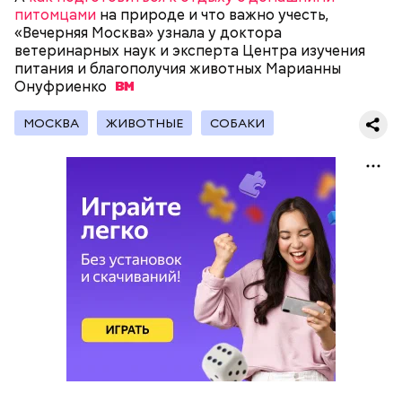
питомцами
на природе и что важно учесть,
«Вечерняя Москва» узнала у доктора
ветеринарных наук и эксперта Центра изучения
Мастерские и лаборатории колледжей, которые
питания и благополучия животных Марианны
уже обновили, больше напоминают реальные
Онуфриенко
производственные площадки, нежели учебные
помещения.
МОСКВА
ЖИВОТНЫЕ
СОБАКИ
— Очень красивые локации и столько полезных
знаний! — поделилась ученица 10 «В» класса Елена
Васильева.