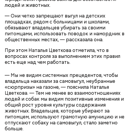
рассказал, что ее оснастили четырьмя
навыками. Свои проекты ученики создают и на
людей и животных.
электромобилями «Москвич Зе».
базе 21 вуза партнера.
— Они четко запрещают выгул на детских
В образовательном комплексе градостроительства
площадках, рядом с больницами и школами,
«Столица» открыли три современные лаборатории
обязывают владельцев убирать за своими
и две сварочные мастерские. Более 600 студентов
питомцами, использовать поводок и намордник в
изучают системы отопления, водоснабжения и
общественных местах, — рассказала она.
электротехнику на учебных стендах, которые
полностью повторяют инженерные конструкции
При этом Наталья Цветкова отметила, что в
реальных зданий.
вопросах контроля за выполнением этих правил
есть еще над чем работать.
— Мы не видим системных прецедентов, чтобы
владельца наказали за самовыгул, неубранные
«сюрпризы» на газоне, — пояснила Наталья
СПРАВКА
Цветкова. — Тем не менее во взаимоотношениях
людей и собак мы видим позитивные изменения и
общий рост уровня культуры содержания
животных. Владельцев, которые убирают за
питомцем, используют грамотную амуницию и не
отпускают собаку на самовыгул, стало заметно
больше.