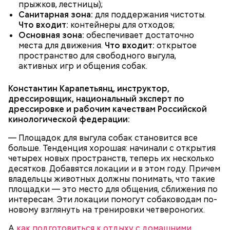
ПРЯМАЯ РЕЧЬ
прыжков, лестницы);
Санитарная зона:
для поддержания чистоты.
Лучшая техника
Что входит:
контейнеры для отходов;
От новичка к профи:
Диплом по цене квартиры: из чего
Основная зона:
обеспечивает достаточно
«Абилимпикс» помогает в
складывается стоимость
места для движения.
Что входит:
открытое
трудоустройстве москвичам с
обучения в вузах и какие
особенностями здоровья
профессии будут престижными
пространство для свободного выгула,
активных игр и общения собак.
В Московском государственном колледже
Константин Карапетьянц, инструктор,
электромеханики и информационных технологий
дрессировщик, национальный эксперт по
обучают по профессии «Мастер вертикального
дрессировке и рабочим качествам Российской
транспорта». Здесь есть мастерская, где учат
кинологической федерации:
будущих электромехаников по лифтам.
Модернизировали также лабораторию
— Площадок для выгула собак становится все
композитных материалов в Политехническом
больше. Тенденция хорошая: начинали с открытия
колледже имени Н. Н. Годовикова. Там студенты
четырех новых пространств, теперь их несколько
изготавливают детали из стеклоткани и
десятков. Добавятся локации и в этом году. Причем
углеволокна, проверяют их качество на новых
владельцы животных должны понимать, что такие
дефектоскопах и работают на лазерном и
площадки — это место для общения, сближения по
Все участники экскурсии отметили масштабы
гибочном станках с ЧПУ. Здесь же появился
интересам. Эти локации помогут собаководам по-
пространства кинопарка и возможность
учебный комплекс с технологией дополненной
новому взглянуть на тренировки четвероногих.
перемещаться из одной эпохи в другую.
реальности, который помогает студентам изучать
устройство авиационных двигателей.
А
как подготовиться к отдыху с домашними