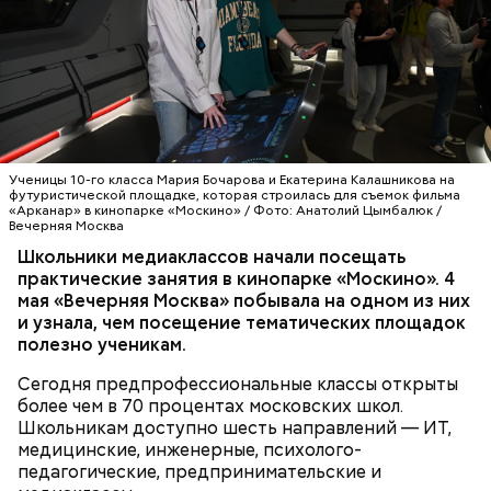
Москвы» проводит выездные проверки. На этих
профессионалами индустрии на площадках
площадках суммарно организовано уже 55
ведущих медиакомпаний. Одна из них — кинопарк
— Мы более десяти лет развиваем
контрольно-надзорных мероприятий. Инспекторы
«Москино», где, помимо школьников, практику
предпрофессиональные классы, чтобы школьники
Комитета оценивали соответствие выполненных
проходят и студенты киноколледжей. Здесь они
еще во время учебы могли получить первый
работ и применяемых материалов требованиям
знакомятся с основами кинопроизводства.
практический опыт и осознанно выбрать будущую
проектной документации и утвержденным
профессию, — отметила заместитель мэра Москвы
архитектурно-градостроительным решениям. Это
МОЛОДЕЖЬ
ОБРАЗОВАНИЕ
МОСКВА
по вопросам социального развития Анастасия
гарантирует качество и безопасность зданий при
ШКОЛЫ
МОСКИНО
Ракова. — Речь идет о полноценном погружении:
их дальнейшей эксплуатации.
Ученицы 10-го класса Мария Бочарова и Екатерина Калашникова на
ребята работают на реальных площадках вместе с
футуристической площадке, которая строилась для съемок фильма
«Арканар» в кинопарке «Москино» / Фото: Анатолий Цымбалюк /
действующими специалистами из интересующей
Вечерняя Москва
их сферы. Одно из направлений
Школьники медиаклассов начали посещать
предпрофессионального образования —
практические занятия в кинопарке «Москино». 4
медиаклассы, в которых сегодня учатся более
мая «Вечерняя Москва» побывала на одном из них
шести тысяч школьников.
и узнала, чем посещение тематических площадок
полезно ученикам.
Строительство объектов социальной
Сегодня предпрофессиональные классы открыты
инфраструктуры ведется под надзором
более чем в 70 процентах московских школ.
специалистов Мосгосстройнадзора.
Школьникам доступно шесть направлений — ИТ,
медицинские, инженерные, психолого-
педагогические, предпринимательские и