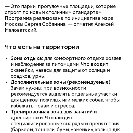
— Это парки, прогулочные площадки, которые
строят по новым столичным стандартам.
Ситора Даргель, заместитель директора по
Программа реализована по инициативе мэра
событийному маркетингу кинопарка «Москино»:
В Первом московском образовательном комплексе
Москвы Сергея Собянина, — отметил Алексей
обновили мастерские для дизайнеров одежды. Их
Маловатский.
оснастили промышленными швейными машинами,
парогенераторами, раскройными столами и
манекенами. В колледже также открылась
Что есть на территории
лаборатория для бариста с профессиональными
кофемашинами и инструментами, где уже
Зона отдыха:
для комфортного отдыха хозяев
занимаются более 500 студентов.
и наблюдения за питомцами.
Что входит:
скамейки, навесы для защиты от солнца и
осадков, урны;
Дополнительные зоны (рекомендуемые).
Зачем нужны: при возможности
рекомендуется выделять отдельные участки
для щенков, пожилых или мелких собак, чтобы
избежать травм и стресса;
Тренировочная зона:
для занятий и
дрессировки.
Что входит:
специализированные снаряды и препятствия
(барьеры, тоннели, бумы, «змейки», кольца для