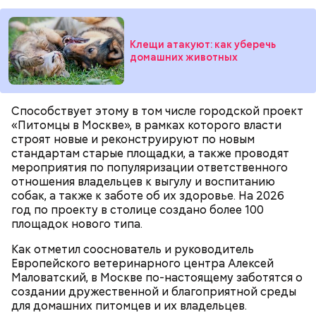
Реальные знания
Клещи атакуют: как уберечь
домашних животных
Кинопарк «Москино» — часть проекта мэра
столицы «Москва — город кино» и объект
московского кинокластера. На экскурсиях мы
Способствует этому в том числе городской проект
предлагаем ребятам полностью погрузиться в
«Питомцы в Москве», в рамках которого власти
киносреду — пообщаться со специалистами,
строят новые и реконструируют по новым
увидеть павильоны, в которых снимаются крупные
стандартам старые площадки, а также проводят
отечественные новинки. Здесь мы можем показать
мероприятия по популяризации ответственного
учащимся старших классов весь процесс
— Модернизация мастерских помогает сократить
отношения владельцев к выгулу и воспитанию
кинопроизводства изнутри.
разрыв между учебным процессом и реальным
собак, а также к заботе об их здоровье. На 2026
производством. Теперь в наших швейных
год по проекту в столице создано более 100
лабораториях и лаборатории напитков у каждого
площадок нового типа.
студента есть свое оборудование и свой станок,
на котором они могут отработать необходимые
Как отметил сооснователь и руководитель
навыки. Это дает выпускникам конкурентные
Европейского ветеринарного центра Алексей
преимущества при трудоустройстве, — отметил
Маловатский, в Москве по-настоящему заботятся о
директор Первого московского образовательного
создании дружественной и благоприятной среды
комплекса Юрий Мироненко.
для домашних питомцев и их владельцев.