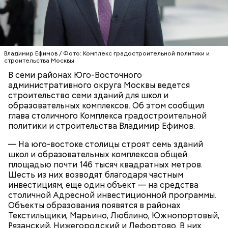
специализированные учебные кабинеты. Для
углубленного изучения предметов и проведения
практических занятий в здании оборудуют
современные лабораторно-исследовательские
комплексы и ИТ-полигон. Появятся залы для
Владимир Ефимов / Фото: Комплекс градостроительной политики и
спортивных занятий и торжественных
строительства Москвы
мероприятий. По завершении строительства
В семи районах Юго-Восточного
Новые образовательные объекты появятся в
застройщик передаст здание городу.
административного округа Москвы ведется
шаговой доступности от жилых кварталов.
строительство семи зданий для школ и
Благодаря этому снизится нагрузка на
образовательных комплексов. Об этом сообщил
существующие учебные организации, обучение
глава столичного Комплекса градостроительной
будет проходить в комфортных условиях, появятся
СТРОИТЕЛЬСТВО
ВЛАДИМИР ЕФИМОВ
политики и строительства Владимир Ефимов.
новые образовательные возможности.
МОСКВА
— На юго-востоке столицы строят семь зданий
школ и образовательных комплексов общей
площадью почти 146 тысяч квадратных метров.
Шесть из них возводят благодаря частным
инвестициям, еще один объект — на средства
столичной Адресной инвестиционной программы.
Объекты образования появятся в районах
Текстильщики, Марьино, Люблино, Южнопортовый,
Рязанский, Нижегородский и Лефортово. В них