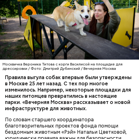
— Закуплено новое оборудование, в частности
диагностический стенд высоковольтной батареи
электромобиля, который позволяет посмотреть
поведение батареи в разных условиях, — уточнил
Александр Дорохин.
Москвичка Вероника Титова с корги Василисой на площадке для
Новую учебную мастерскую уборочно-моечных
дрессировки / Фото: Дмитрий Дубинский / Вечерняя Москва
работ оборудовали в Московском автомобильно-
Правила выгула собак впервые были утверждены
дорожном колледже имени А. А. Николаева. Здесь
в Москве 25 лет назад. С тех пор многое
студенты учатся профессионально очищать
изменилось. Например, некоторые площадки для
автомобили с помощью специального
наших питомцев превратились в настоящие
оборудования, которое не вредит деталям и
парки. «Вечерняя Москва» рассказывает о новой
лакокрасочному покрытию. Ежегодно практику
В числе индустриальных партнеров проекта
инфраструктуре для животных.
здесь будут проходить более 600 будущих
предпрофессиональных медиаклассов —
автомехаников и мастеров-приемщиков кузовного
«Газпром-медиа холдинг», «Вечерняя Москва»,
По словам старшего координатора
и слесарного цехов. В этом же колледже есть
«Москва Медиа» и другие. Их представители
благотворительных проектов фонда помощи
мастерская по ремонту электромобилей. Мастер
помогают школьникам погрузиться в разные
бездомным животным «Рэй» Натальи Цветковой,
производственного обучения Александр Дорохин
профессии, делятся опытом и практическими
юридически правила важны для безопасности