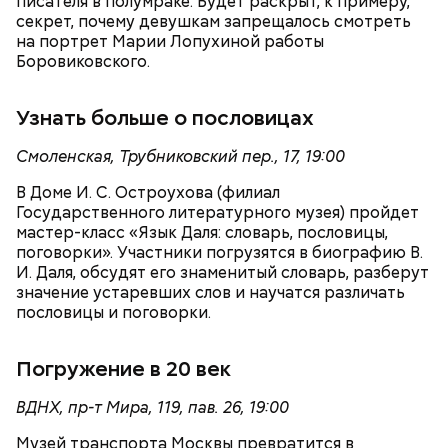
писателя в полумраке. Будет раскрыт, к примеру,
секрет, почему девушкам запрещалось смотреть
Новую учебную мастерскую уборочно-моечных
на портрет Марии Лопухиной работы
работ оборудовали в Московском автомобильно-
Боровиковского.
дорожном колледже имени А. А. Николаева. Здесь
студенты учатся профессионально очищать
автомобили с помощью специального
Узнать больше о пословицах
оборудования, которое не вредит деталям и
лакокрасочному покрытию. Ежегодно практику
Смоленская, Трубниковский пер., 17, 19:00
В числе индустриальных партнеров проекта
здесь будут проходить более 600 будущих
предпрофессиональных медиаклассов —
В Доме И. С. Остроухова (филиал
автомехаников и мастеров-приемщиков кузовного
«Газпром-медиа холдинг», «Вечерняя Москва»,
Государственного литературного музея) пройдет
и слесарного цехов. В этом же колледже есть
«Москва Медиа» и другие. Их представители
мастер-класс «Язык Даля: словарь, пословицы,
мастерская по ремонту электромобилей. Мастер
помогают школьникам погрузиться в разные
поговорки». Участники погрузятся в биографию В.
производственного обучения Александр Дорохин
профессии, делятся опытом и практическими
И. Даля, обсудят его знаменитый словарь, разберут
рассказал, что ее оснастили четырьмя
навыками. Свои проекты ученики создают и на
значение устаревших слов и научатся различать
электромобилями «Москвич Зе».
базе 21 вуза партнера.
пословицы и поговорки.
В образовательном комплексе градостроительства
«Столица» открыли три современные лаборатории
Погружение в 20 век
и две сварочные мастерские. Более 600 студентов
изучают системы отопления, водоснабжения и
электротехнику на учебных стендах, которые
ВДНХ, пр-т Мира, 119, пав. 26, 19:00
полностью повторяют инженерные конструкции
Музей транспорта Москвы превратится в
реальных зданий.