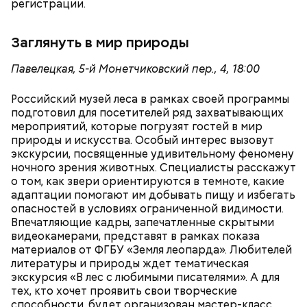
регистрации.
Заглянуть в мир природы
Павелецкая, 5-й Монетчиковский пер., 4, 18:00
Российский музей леса в рамках своей программы
— 90 процентов наших мастерских и лабораторий
подготовил для посетителей ряд захватывающих
подверглись техническому переоснащению, —
мероприятий, которые погрузят гостей в мир
заявил замдиректора колледжа Олег Корешков.
природы и искусства. Особый интерес вызовут
экскурсии, посвященные удивительному феномену
ночного зрения животных. Специалисты расскажут
о том, как звери ориентируются в темноте, какие
адаптации помогают им добывать пищу и избегать
опасностей в условиях ограниченной видимости.
Впечатляющие кадры, запечатленные скрытыми
видеокамерами, представят в рамках показа
материалов от ФГБУ «Земля леопарда». Любителей
литературы и природы ждет тематическая
экскурсия «В лес с любимыми писателями». А для
тех, кто хочет проявить свои творческие
способности, будет организован мастер-класс