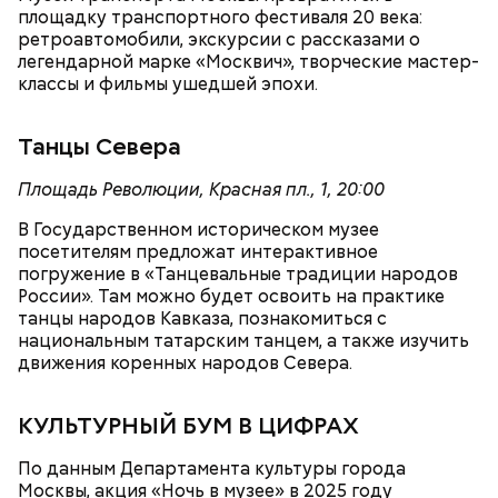
площадку транспортного фестиваля 20 века:
ретроавтомобили, экскурсии с рассказами о
легендарной марке «Москвич», творческие мастер-
классы и фильмы ушедшей эпохи.
СПРАВКА
Танцы Севера
Площадь Революции, Красная пл., 1, 20:00
В Государственном историческом музее
посетителям предложат интерактивное
погружение в «Танцевальные традиции народов
России». Там можно будет освоить на практике
Реальные знания
танцы народов Кавказа, познакомиться с
национальным татарским танцем, а также изучить
движения коренных народов Севера.
Кинопарк «Москино» — часть проекта мэра
КУЛЬТУРНЫЙ БУМ В ЦИФРАХ
столицы «Москва — город кино» и объект
московского кинокластера. На экскурсиях мы
По данным Департамента культуры города
предлагаем ребятам полностью погрузиться в
Москвы, акция «Ночь в музее» в 2025 году