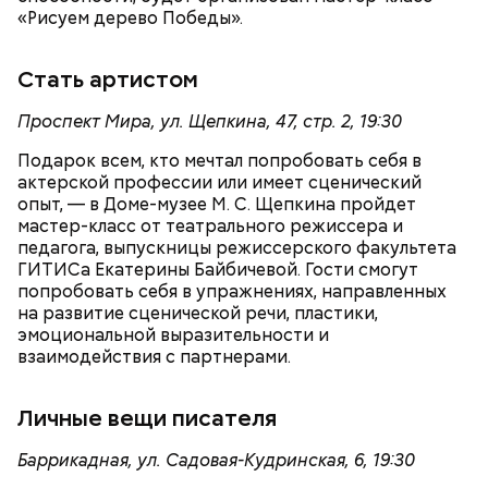
«Рисуем дерево Победы».
В Колледже связи № 54 имени П. М. Вострухина
обновили учебный полигон, имитирующий работу
Стать артистом
городских подстанций. На нем ежегодно будут
заниматься более 200 будущих электромонтеров,
Проспект Мира, ул. Щепкина, 47, стр. 2, 19:30
электриков и мастеров по ремонту электросетей.
Подарок всем, кто мечтал попробовать себя в
актерской профессии или имеет сценический
опыт, — в Доме-музее М. С. Щепкина пройдет
мастер-класс от театрального режиссера и
педагога, выпускницы режиссерского факультета
ГИТИСа Екатерины Байбичевой. Гости смогут
попробовать себя в упражнениях, направленных
на развитие сценической речи, пластики,
эмоциональной выразительности и
взаимодействия с партнерами.
Личные вещи писателя
Баррикадная, ул. Садовая-Кудринская, 6, 19:30