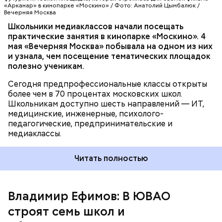
«Арканар» в кинопарке «Москино» / Фото: Анатолий Цымбалюк /
действующими специалистами из интересующей
Вечерняя Москва
их сферы. Одно из направлений
Школьники медиаклассов начали посещать
предпрофессионального образования —
практические занятия в кинопарке «Москино». 4
медиаклассы, в которых сегодня учатся более
мая «Вечерняя Москва» побывала на одном из них
шести тысяч школьников.
и узнала, чем посещение тематических площадок
полезно ученикам.
Строительство объектов социальной
Сегодня предпрофессиональные классы открыты
инфраструктуры ведется под надзором
более чем в 70 процентах московских школ.
специалистов Мосгосстройнадзора.
Школьникам доступно шесть направлений — ИТ,
медицинские, инженерные, психолого-
педагогические, предпринимательские и
медиаклассы.
Читать полностью
Владимир Ефимов: В ЮВАО
строят семь школ и