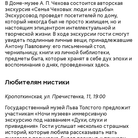
Ближе к делу
В Доме-музее А. П. Чехова состоится авторская
экскурсия «Семья Чеховых: люди и судьбы».
Экскурсовод проведет посетителей по дому,
который некогда был не просто жилищем, но и
настоящим эпицентром интеллектуальной и
творческой жизни. В ходе экскурсии гости смогут
увидеть подлинные личные вещи, принадлежавшие
Антону Павловичу: его письменный стол,
чернильницу, книги из личной библиотеки,
предметы быта, которые хранят в себе дух эпохи и
воспоминания о днях, проведенных здесь.
Любителям мистики
Кропоткинская, ул. Пречистенка, 11, 19:00
— Закуплено новое оборудование, в частности
Государственный музей Льва Толстого предложит
диагностический стенд высоковольтной батареи
участникам «Ночи музеев» иммерсивную
электромобиля, который позволяет посмотреть
экскурсию под названием «Духи, слухи и
поведение батареи в разных условиях, — уточнил
привидения». Гости услышат несколько страшных
Александр Дорохин.
историй, которые любила рассказывать мать