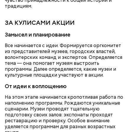
чувство принадлежности к общей истории и
кофемашинами и инструментами, где уже
традициям.
занимаются более 500 студентов.
ЗА КУЛИСАМИ АКЦИИ
Замысел и планирование
Все начинается с идеи. Формируется оргкомитет
из представителей музеев, городских властей,
волонтерских команд и экспертов. Определяется
тема — она помогает музеям выстроить
программы. Далее определяется, какие музеи и
культурные площадки участвуют в акции.
ПРЯМАЯ РЕЧЬ
От идеи к воплощению
Лучшая техника
От новичка к профи:
Диплом по цене квартиры: из чего
На этом этапе начинается кропотливая работа по
«Абилимпикс» помогает в
складывается стоимость
наполнению программы. Рождаются уникальные
трудоустройстве москвичам с
обучения в вузах и какие
сценарии. Музеи проводят тщательную
особенностями здоровья
профессии будут престижными
подготовку своих залов: экспонаты проходят
реставрацию и проверку. Особое внимание
В Московском государственном колледже
уделяется программам для разных возрастных
электромеханики и информационных технологий