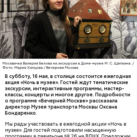
Москвичка Валерия Белова на экскурсии в Доме-музее М. С. Щепкина. /
Фото: Мария Хапцова / Вечерняя Москва
В субботу, 16 мая, в столице состоится ежегодная
акция «Ночь в музее». Гостей ждут тематические
экскурсии, интерактивные программы, мастер-
классы, концерты и многое другое. Подробности
о программе «Вечерней Москве» рассказала
— Мы установили высокочастотные ячейки,
директор Музея транспорта Москвы Оксана
распределительные щиты, оборудование по
Бондаренко.
монтажу и обеспечению электричеством
подстанций, домов, — поделился Олег Корешков.
Мы рады участвовать в ежегодной акции «Ночь в
музее». Для гостей подготовили насыщенную
программу в павильоне № 26 на ВДНХ. Предложим