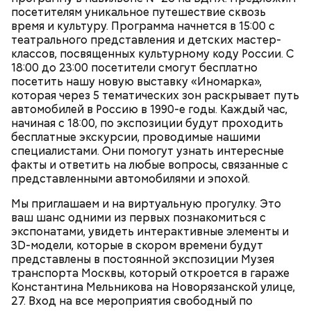
посетителям уникальное путешествие сквозь
время и культуру. Программа начнется в 15:00 с
театрального представления и детских мастер-
классов, посвященных культурному коду России. С
18:00 до 23:00 посетители смогут бесплатно
посетить нашу новую выставку «Иномарка»,
которая через 5 тематических зон раскрывает путь
автомобилей в Россию в 1990-е годы. Каждый час,
начиная с 18:00, по экспозиции будут проходить
бесплатные экскурсии, проводимые нашими
специалистами. Они помогут узнать интересные
Оборудование устанавливается с учетом
факты и ответить на любые вопросы, связанные с
пожеланий работодателей, чтобы техника, на
представленными автомобилями и эпохой.
которой обучаются студенты, соответствовала
Мы приглашаем и на виртуальную прогулку. Это
той, на которой им придется потом работать.
ваш шанс одними из первых познакомиться с
экспонатами, увидеть интерактивные элементы и
3D-модели, которые в скором времени будут
представлены в постоянной экспозиции Музея
транспорта Москвы, который откроется в гараже
Константина Мельникова на Новорязанской улице,
27. Вход на все мероприятия свободный по