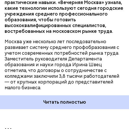
практические навыки. «Вечерняя Москва» узнала,
сообщила, что к 2031 году планируется полностью
какие технологии используют сегодня городские
обновить инфраструктуру городских колледжей, в
учреждения среднего профессионального
том числе — построить семь новых, где будут
образования, чтобы готовить
обучаться более 60 тысяч студентов.
высококвалифицированных специалистов,
Возведение в Москве социальных объектов
востребованных на московском рынке труда.
соответствует целям и инициативам
национального проекта
«Инфраструктура для
Москва уже несколько лет последовательно
жизни»
.
развивает систему среднего профобразования с
учетом современных потребностей рынка труда.
Заместитель руководителя Департамента
— Увидев, как здесь все устроено, послушав
образования и науки города Ирина Швец
рассказы режиссеров, актеров, я по-другому стала
отметила, что договоры о сотрудничестве с
смотреть на кинематограф. Думаю, что мне было
колледжами заключили 3,8 тысячи работодателей
бы интересно побыть за кадром, например в
— от крупных корпораций до представителей
кресле режиссера, — рассказала она.
малого бизнеса.
Читать полностью
Во время экскурсии по кинопарку ученица 10 «Г»
класса Мария Бочарова с большим интересом
изучила кинопроизводственную инфраструктуру