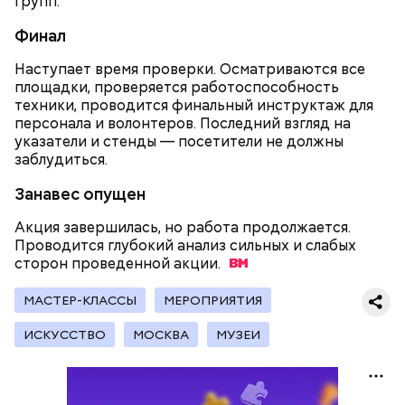
групп.
обучают по профессии «Мастер вертикального
Финал
транспорта». Здесь есть мастерская, где учат
будущих электромехаников по лифтам.
Наступает время проверки. Осматриваются все
Модернизировали также лабораторию
площадки, проверяется работоспособность
композитных материалов в Политехническом
техники, проводится финальный инструктаж для
колледже имени Н. Н. Годовикова. Там студенты
персонала и волонтеров. Последний взгляд на
изготавливают детали из стеклоткани и
указатели и стенды — посетители не должны
углеволокна, проверяют их качество на новых
заблудиться.
дефектоскопах и работают на лазерном и
Все участники экскурсии отметили масштабы
гибочном станках с ЧПУ. Здесь же появился
Занавес опущен
пространства кинопарка и возможность
учебный комплекс с технологией дополненной
перемещаться из одной эпохи в другую.
реальности, который помогает студентам изучать
Акция завершилась, но работа продолжается.
устройство авиационных двигателей.
Проводится глубокий анализ сильных и слабых
сторон проведенной
акции.
Мастерские и лаборатории колледжей, которые
МАСТЕР-КЛАССЫ
МЕРОПРИЯТИЯ
уже обновили, больше напоминают реальные
производственные площадки, нежели учебные
ИСКУССТВО
МОСКВА
МУЗЕИ
помещения.