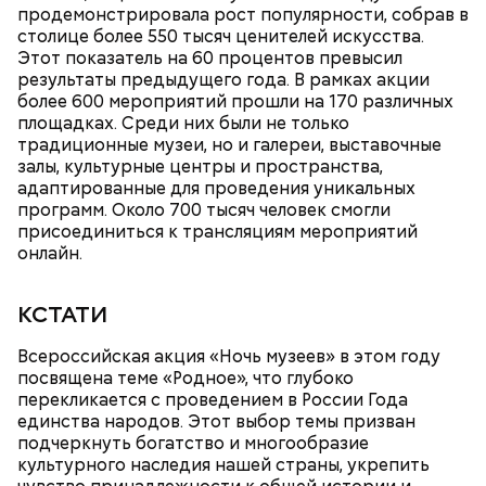
киносреду — пообщаться со специалистами,
продемонстрировала рост популярности, собрав в
увидеть павильоны, в которых снимаются крупные
столице более 550 тысяч ценителей искусства.
отечественные новинки. Здесь мы можем показать
Этот показатель на 60 процентов превысил
учащимся старших классов весь процесс
— Модернизация мастерских помогает сократить
результаты предыдущего года. В рамках акции
кинопроизводства изнутри.
разрыв между учебным процессом и реальным
более 600 мероприятий прошли на 170 различных
производством. Теперь в наших швейных
площадках. Среди них были не только
лабораториях и лаборатории напитков у каждого
традиционные музеи, но и галереи, выставочные
студента есть свое оборудование и свой станок,
залы, культурные центры и пространства,
на котором они могут отработать необходимые
адаптированные для проведения уникальных
навыки. Это дает выпускникам конкурентные
программ. Около 700 тысяч человек смогли
преимущества при трудоустройстве, — отметил
присоединиться к трансляциям мероприятий
директор Первого московского образовательного
онлайн.
комплекса Юрий Мироненко.
КСТАТИ
Ситора Даргель, заместитель директора по
Всероссийская акция «Ночь музеев» в этом году
событийному маркетингу кинопарка «Москино»:
В Первом московском образовательном комплексе
посвящена теме «Родное», что глубоко
обновили мастерские для дизайнеров одежды. Их
перекликается с проведением в России Года
оснастили промышленными швейными машинами,
единства народов. Этот выбор темы призван
парогенераторами, раскройными столами и
подчеркнуть богатство и многообразие
манекенами. В колледже также открылась
культурного наследия нашей страны, укрепить
лаборатория для бариста с профессиональными