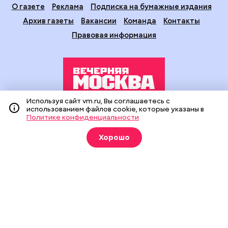
О газете
Реклама
Подписка на бумажные издания
Архив газеты
Вакансии
Команда
Контакты
Правовая информация
Используя сайт vm.ru, Вы соглашаетесь с
использованием файлов cookie, которые указаны в
Издание создано при финансовой поддержке Департамента
Политике конфиденциальности
средств массовой информации и рекламы города Москвы.
На сайте применяются рекомендательные технологии
Хорошо
(информационные технологии предоставления информации
на основе сбора, систематизации и анализа сведений,
относящихся к предпочтениям пользователей сети
«Интернет», находящихся на территории Российской
Федерации).
Сетевое издание "Вечерняя Москва" (18+) зарегистрировано
в Федеральной службе по надзору в сфере связи,
информационных технологий и массовых коммуникаций
(Роскомнадзор). Свидетельство о регистрации ЭЛ № ФС 77 -
90524 от 09.12.2025. Учредитель: АО "Редакция газеты