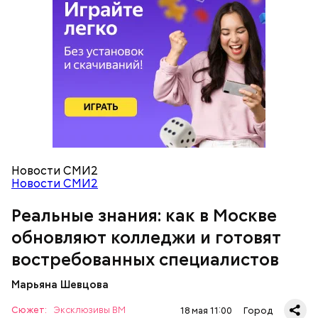
— Очень красивые локации и столько полезных
знаний! — поделилась ученица 10 «В» класса Елена
Васильева.
Новости СМИ2
Новости СМИ2
Как на производстве
Реальные знания: как в Москве
обновляют колледжи и готовят
востребованных специалистов
Марьяна Шевцова
Во время экскурсии школьники побывали на
разных площадках, в том числе в Москве 1920-1930-
Сюжет:
Эксклюзивы ВМ
18 мая 11:00
Город