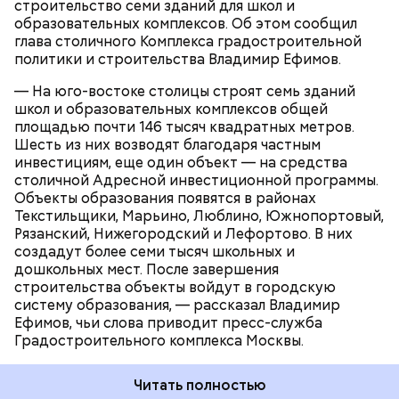
строительство семи зданий для школ и
Благодаря этому снизится нагрузка на
образовательных комплексов. Об этом сообщил
существующие учебные организации, обучение
глава столичного Комплекса градостроительной
будет проходить в комфортных условиях, появятся
СТРОИТЕЛЬСТВО
ВЛАДИМИР ЕФИМОВ
политики и строительства Владимир Ефимов.
новые образовательные возможности.
МОСКВА
— На юго-востоке столицы строят семь зданий
школ и образовательных комплексов общей
площадью почти 146 тысяч квадратных метров.
Шесть из них возводят благодаря частным
инвестициям, еще один объект — на средства
столичной Адресной инвестиционной программы.
Объекты образования появятся в районах
Текстильщики, Марьино, Люблино, Южнопортовый,
Рязанский, Нижегородский и Лефортово. В них
создадут более семи тысяч школьных и
дошкольных мест. После завершения
строительства объекты войдут в городскую
систему образования, — рассказал Владимир
Ефимов, чьи слова приводит пресс-служба
Градостроительного комплекса Москвы.
Читать полностью