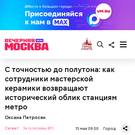
С точностью до полутона: как
— Мы установили высокочастотные ячейки,
распределительные щиты, оборудование по
сотрудники мастерской
монтажу и обеспечению электричеством
подстанций, домов, — поделился Олег Корешков.
керамики возвращают
исторический облик станциям
метро
Оксана Петросян
Сюжет:
Эксклюзивы ВМ
15 мая 09:00
Город