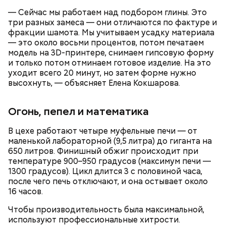
автомобили с помощью специального
— Сейчас мы работаем над подбором глины. Это
оборудования, которое не вредит деталям и
три разных замеса — они отличаются по фактуре и
лакокрасочному покрытию. Ежегодно практику
В числе индустриальных партнеров проекта
фракции шамота. Мы учитываем усадку материала
здесь будут проходить более 600 будущих
предпрофессиональных медиаклассов —
— это около восьми процентов, потом печатаем
автомехаников и мастеров-приемщиков кузовного
«Газпром-медиа холдинг», «Вечерняя Москва»,
модель на 3D-принтере, снимаем гипсовую форму
и слесарного цехов. В этом же колледже есть
«Москва Медиа» и другие. Их представители
и только потом отминаем готовое изделие. На это
мастерская по ремонту электромобилей. Мастер
помогают школьникам погрузиться в разные
уходит всего 20 минут, но затем форме нужно
производственного обучения Александр Дорохин
профессии, делятся опытом и практическими
высохнуть, — объясняет Елена Кокшарова.
рассказал, что ее оснастили четырьмя
навыками. Свои проекты ученики создают и на
электромобилями «Москвич Зе».
базе 21 вуза партнера.
Огонь, пепел и математика
В образовательном комплексе градостроительства
«Столица» открыли три современные лаборатории
и две сварочные мастерские. Более 600 студентов
В цехе работают четыре муфельные печи — от
изучают системы отопления, водоснабжения и
маленькой лабораторной (9,5 литра) до гиганта на
электротехнику на учебных стендах, которые
650 литров. Финишный обжиг происходит при
полностью повторяют инженерные конструкции
температуре 900–950 градусов (максимум печи —
реальных зданий.
1300 градусов). Цикл длится 3 с половиной часа,
после чего печь отключают, и она остывает около
16 часов.
Чтобы производительность была максимальной,
используют профессиональные хитрости.