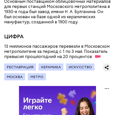
Основным поставщиком облицовочных материалов
колледже имени Н. Н. Годовикова. Там студенты
для первых станций Московского метрополитена в
изготавливают детали из стеклоткани и
1930-е годы был завод имени Н. А. Булганина. Он
углеволокна, проверяют их качество на новых
был основан на базе одной из керамических
дефектоскопах и работают на лазерном и
мануфактур, созданной в 1900 году.
Все участники экскурсии отметили масштабы
гибочном станках с ЧПУ. Здесь же появился
пространства кинопарка и возможность
учебный комплекс с технологией дополненной
перемещаться из одной эпохи в другую.
реальности, который помогает студентам изучать
ЦИФРА
устройство авиационных двигателей.
13 миллионов пассажиров перевезли в Московском
метрополитене за период с 1 по 3 мая. Показатель
превысил прошлогодний на 20
Мастерские и лаборатории колледжей, которые
процентов.
уже обновили, больше напоминают реальные
производственные площадки, нежели учебные
РЕСТАВРАЦИЯ
КЕРАМИКА
ИСКУССТВО
помещения.
МОСКВА
МЕТРО