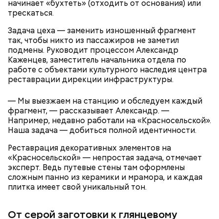
начинает «бухтеть» (отходить от основания) или
электриков и мастеров по ремонту электросетей.
трескаться.
Задача цеха — заменить изношенный фрагмент
так, чтобы никто из пассажиров не заметил
подмены. Руководит процессом Александр
Каженцев, заместитель начальника отдела по
работе с объектами культурного наследия центра
реставрации дирекции инфраструктуры.
— Мы выезжаем на станцию и обследуем каждый
фрагмент, — рассказывает Александр. —
Например, недавно работали на «Красносельской».
Наша задача — добиться полной идентичности.
Реставрация декоративных элементов на
«Красносельской» — непростая задача, отмечает
Ближе к делу
эксперт. Ведь путевые стены там оформлены
сложным панно из керамики и мрамора, и каждая
плитка имеет свой уникальный тон.
От серой заготовки к глянцевому