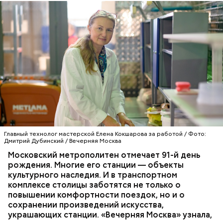
Оборудование устанавливается с учетом
пожеланий работодателей, чтобы техника, на
которой обучаются студенты, соответствовала
той, на которой им придется потом работать.
Главный технолог мастерской Елена Кокшарова за работой / Фото:
Дмитрий Дубинский / Вечерняя Москва
Московский метрополитен отмечает 91-й день
рождения. Многие его станции — объекты
культурного наследия. И в транспортном
комплексе столицы заботятся не только о
повышении комфортности поездок, но и о
сохранении произведений искусства,
украшающих станции. «Вечерняя Москва» узнала,