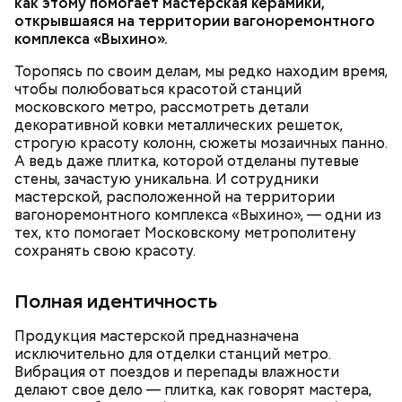
как этому помогает мастерская керамики,
открывшаяся на территории вагоноремонтного
комплекса «Выхино».
— 90 процентов наших мастерских и лабораторий
подверглись техническому переоснащению, —
Торопясь по своим делам, мы редко находим время,
заявил замдиректора колледжа Олег Корешков.
чтобы полюбоваться красотой станций
московского метро, рассмотреть детали
декоративной ковки металлических решеток,
строгую красоту колонн, сюжеты мозаичных панно.
А ведь даже плитка, которой отделаны путевые
стены, зачастую уникальна. И сотрудники
мастерской, расположенной на территории
вагоноремонтного комплекса «Выхино», — одни из
тех, кто помогает Московскому метрополитену
сохранять свою красоту.
Полная идентичность
Продукция мастерской предназначена
В Колледже связи № 54 имени П. М. Вострухина
исключительно для отделки станций метро.
обновили учебный полигон, имитирующий работу
Вибрация от поездов и перепады влажности
городских подстанций. На нем ежегодно будут
делают свое дело — плитка, как говорят мастера,
заниматься более 200 будущих электромонтеров,