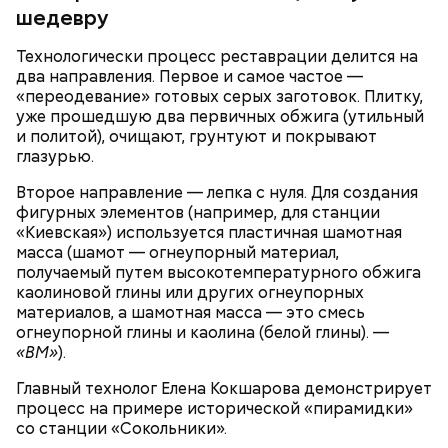
шедевру
Технологически процесс реставрации делится на
два направления. Первое и самое частое —
«переодевание» готовых серых заготовок. Плитку,
уже прошедшую два первичных обжига (утильный
и политой), очищают, грунтуют и покрывают
глазурью.
Второе направление — лепка с нуля. Для создания
фигурных элементов (например, для станции
— Закуплено новое оборудование, в частности
«Киевская») используется пластичная шамотная
диагностический стенд высоковольтной батареи
масса (шамот — огнеупорный материал,
электромобиля, который позволяет посмотреть
получаемый путем высокотемпературного обжига
поведение батареи в разных условиях, — уточнил
каолиновой глины или других огнеупорных
Александр Дорохин.
материалов, а шамотная масса — это смесь
огнеупорной глины и каолина (белой глины). —
«ВМ»
).
Новую учебную мастерскую уборочно-моечных
Главный технолог Елена Кокшарова демонстрирует
работ оборудовали в Московском автомобильно-
процесс на примере исторической «пирамидки»
дорожном колледже имени А. А. Николаева. Здесь
со станции «Сокольники».
студенты учатся профессионально очищать