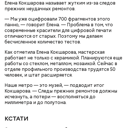
Елена Кокшарова называет жутким из-за следов
прежних неудачных ремонтов.
— Мы уже оцифровали 700 фрагментов этого
панно, — говорит Елена. — Проблема в том, что
современные красители для цифровой печати
отличаются от старых. Поэтому мы делаем
бесчисленное количество тестов.
ПРЯМАЯ РЕЧЬ
Как отметила Елена Кокшарова, мастерская
Лучшая техника
работает не только с керамикой. Планируются еще
От новичка к профи:
Диплом по цене квартиры: из чего
работы со стеклом, металлом, мозаикой. Сейчас в
«Абилимпикс» помогает в
складывается стоимость
отделе профильного производства трудятся 50
трудоустройстве москвичам с
обучения в вузах и какие
человек, и штат расширяется.
особенностями здоровья
профессии будут престижными
Наше метро — это музей, — подводит итог
Кокшарова. — Следы прежних ремонтов должны
В Московском государственном колледже
исчезнуть, а потери — восполняться до
электромеханики и информационных технологий
миллиметра и до полутона.
обучают по профессии «Мастер вертикального
транспорта». Здесь есть мастерская, где учат
будущих электромехаников по лифтам.
КСТАТИ
Модернизировали также лабораторию
композитных материалов в Политехническом