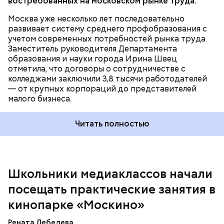
востребованных на московском рынке труда.
соответствует целям и инициативам
национального проекта
«Инфраструктура для
Москва уже несколько лет последовательно
жизни»
.
развивает систему среднего профобразования с
учетом современных потребностей рынка труда.
Заместитель руководителя Департамента
— Увидев, как здесь все устроено, послушав
образования и науки города Ирина Швец
рассказы режиссеров, актеров, я по-другому стала
отметила, что договоры о сотрудничестве с
смотреть на кинематограф. Думаю, что мне было
колледжами заключили 3,8 тысячи работодателей
бы интересно побыть за кадром, например в
— от крупных корпораций до представителей
кресле режиссера, — рассказала она.
малого бизнеса.
Читать полностью
Во время экскурсии по кинопарку ученица 10 «Г»
класса Мария Бочарова с большим интересом
изучила кинопроизводственную инфраструктуру
Школьники медиаклассов начали
на локации «Арканар». Это декорации,
Ранее мэр Москвы Сергей Собянин
рассказал
об
построенные для съемок фильма по повести
посещать практические занятия в
архитектурной концепции для образовательного
братьев Стругацких «Трудно быть богом».
комплекса в районе Москворечье-Сабурово.
Территория площадью 6,5 га представляет собой
кинопарке «Москино»
фантастический город, воссозданный
специалистами максимально детализированно. До
Рената Лебедева