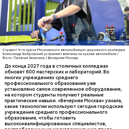
— Спрос на специалистов со средним
профессиональным образованием сегодня есть во
всех отраслях городской экономики. Поэтому две
трети старшекурсников находят работу еще во
время учебы, после прохождения
производственной практики. А 95 процентов
выпускников успешно трудоустраиваются, —
заявила она.
Студент 4-го курса Московского автомобильно-дорожного колледжа
Александр Бобровский устраняет вмятины на кузове автомобиля /
Фото: Пелагия Замятина / Вечерняя Москва
До конца 2027 года в столичных колледжах
Мария добавила, что здесь она увидела:
— С учетом их запросов обновлены все
обновят 600 мастерских и лабораторий. Во
киношники работают многозадачно, что отлично
образовательные программы, а практика теперь
многих учреждениях среднего
подошло бы ей по складу ума и характера.
занимает не менее 70 процентов учебного
профессионального образования уже
времени, — рассказала она. — Чтобы повысить
установлено самое современное оборудование,
качество обучения, мы переоснастили полторы
ОБРАЗОВАНИЕ
МОСКВА
КОЛЛЕДЖИ
на котором студенты получают реальные
тысячи мастерских и лабораторий. Ирина Швец
практические навыки. «Вечерняя Москва» узнала,
сообщила, что к 2031 году планируется полностью
какие технологии используют сегодня городские
обновить инфраструктуру городских колледжей, в
учреждения среднего профессионального
том числе — построить семь новых, где будут
образования, чтобы готовить
обучаться более 60 тысяч студентов.
высококвалифицированных специалистов,
Возведение в Москве социальных объектов