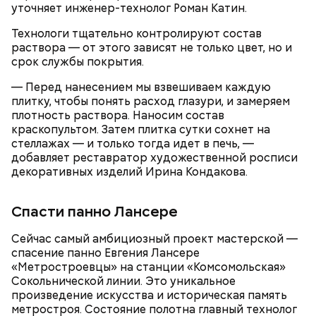
уточняет инженер-технолог Роман Катин.
лабораториях и лаборатории напитков у каждого
студента есть свое оборудование и свой станок,
Технологи тщательно контролируют состав
на котором они могут отработать необходимые
раствора — от этого зависят не только цвет, но и
навыки. Это дает выпускникам конкурентные
срок службы покрытия.
преимущества при трудоустройстве, — отметил
директор Первого московского образовательного
— Перед нанесением мы взвешиваем каждую
комплекса Юрий Мироненко.
плитку, чтобы понять расход глазури, и замеряем
плотность раствора. Наносим состав
краскопультом. Затем плитка сутки сохнет на
стеллажах — и только тогда идет в печь, —
Ситора Даргель, заместитель директора по
добавляет реставратор художественной росписи
событийному маркетингу кинопарка «Москино»:
В Первом московском образовательном комплексе
декоративных изделий Ирина Кондакова.
обновили мастерские для дизайнеров одежды. Их
оснастили промышленными швейными машинами,
парогенераторами, раскройными столами и
Спасти панно Лансере
манекенами. В колледже также открылась
лаборатория для бариста с профессиональными
Сейчас самый амбициозный проект мастерской —
кофемашинами и инструментами, где уже
спасение панно Евгения Лансере
занимаются более 500 студентов.
«Метростроевцы» на станции «Комсомольская»
Сокольнической линии. Это уникальное
произведение искусства и историческая память
метростроя. Состояние полотна главный технолог