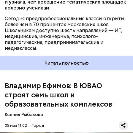
и узнала, чем посещение тематических площадок
полезно ученикам.
Строительство объектов социальной
Сегодня предпрофессиональные классы открыты
инфраструктуры ведется под надзором
более чем в 70 процентах московских школ.
специалистов Мосгосстройнадзора.
Школьникам доступно шесть направлений — ИТ,
медицинские, инженерные, психолого-
педагогические, предпринимательские и
медиаклассы.
Читать полностью
Владимир Ефимов: В ЮВАО
строят семь школ и
образовательных комплексов
Помимо школ и образовательных комплексов, в
районах Люблино и Марьино Юго-Восточного
Ксения Рыбакова
административного округа строят три отдельно
стоящих здания детских садов, в совокупности
05 мая 11:02
Город
рассчитанных на 925 малышей, подчеркнули в
Как уточнили в Департаменте градостроительной