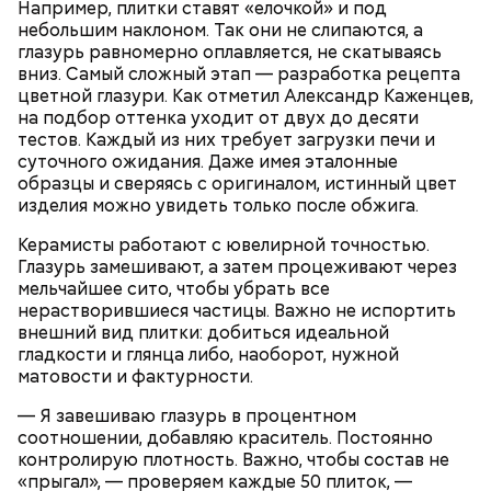
Например, плитки ставят «елочкой» и под
СПРАВКА
небольшим наклоном. Так они не слипаются, а
глазурь равномерно оплавляется, не скатываясь
вниз. Самый сложный этап — разработка рецепта
цветной глазури. Как отметил Александр Каженцев,
на подбор оттенка уходит от двух до десяти
тестов. Каждый из них требует загрузки печи и
суточного ожидания. Даже имея эталонные
образцы и сверяясь с оригиналом, истинный цвет
Реальные знания
изделия можно увидеть только после обжига.
Керамисты работают с ювелирной точностью.
Глазурь замешивают, а затем процеживают через
мельчайшее сито, чтобы убрать все
Кинопарк «Москино» — часть проекта мэра
нерастворившиеся частицы. Важно не испортить
столицы «Москва — город кино» и объект
внешний вид плитки: добиться идеальной
московского кинокластера. На экскурсиях мы
гладкости и глянца либо, наоборот, нужной
предлагаем ребятам полностью погрузиться в
матовости и фактурности.
киносреду — пообщаться со специалистами,
увидеть павильоны, в которых снимаются крупные
— Я завешиваю глазурь в процентном
отечественные новинки. Здесь мы можем показать
соотношении, добавляю краситель. Постоянно
учащимся старших классов весь процесс
— Модернизация мастерских помогает сократить
контролирую плотность. Важно, чтобы состав не
кинопроизводства изнутри.
разрыв между учебным процессом и реальным
«прыгал», — проверяем каждые 50 плиток, —
производством. Теперь в наших швейных