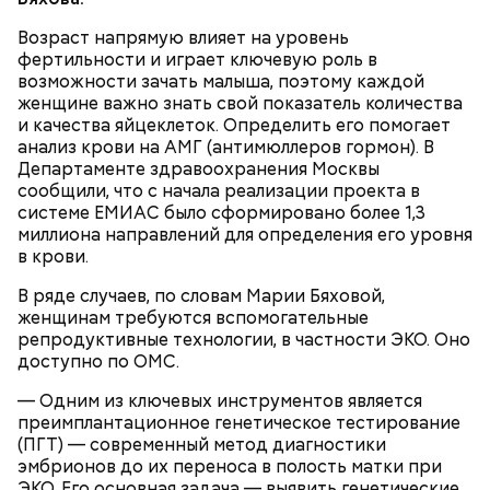
Киносеансы организуются с четверга по
воскресенье включительно.
Возраст напрямую влияет на уровень
фертильности и играет ключевую роль в
возможности зачать малыша, поэтому каждой
женщине важно знать свой показатель количества
и качества яйцеклеток. Определить его помогает
анализ крови на АМГ (антимюллеров гормон). В
Департаменте здравоохранения Москвы
сообщили, что с начала реализации проекта в
системе ЕМИАС было сформировано более 1,3
миллиона направлений для определения его уровня
в крови.
В ряде случаев, по словам Марии Бяховой,
женщинам требуются вспомогательные
репродуктивные технологии, в частности ЭКО. Оно
доступно по ОМС.
Речной вокзал, Ленинградское ш., 51
— Одним из ключевых инструментов является
преимплантационное генетическое тестирование
(ПГТ) — современный метод диагностики
эмбрионов до их переноса в полость матки при
ЭКО. Его основная задача — выявить генетические