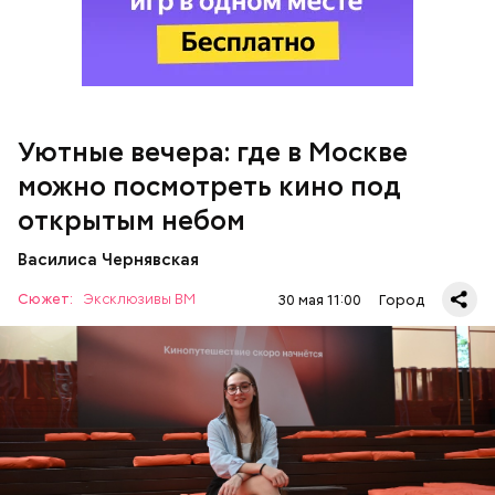
Генеральный директор киноплатформы Николай
Буц рассказал, что показы под открытым небом
позволят посетителям отправиться в сказочные
вселенные, посмотреть на спортивные арены,
исследовать авторское кино.
Уютные вечера: где в Москве
можно посмотреть кино под
открытым небом
Василиса Чернявская
Сюжет:
Эксклюзивы ВМ
30 мая 11:00
Город
Спустя 130 лет кино для москвичей стало обычным
делом. Одним из первых кинотеатров под
открытым небом в этом сезоне заработал ярко-