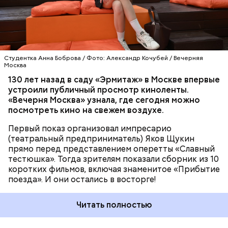
оранжевый шатер на Северном речном вокзале.
КИНО
МОСКВА
КИНОТЕАТРЫ
Аналогов Московскому кластеру видеоигр и
анимации в мире нет. По словам Фурсина, сегодня
Студентка Анна Боброва / Фото: Александр Кочубей / Вечерняя
Москва
кластер объединяет
более 50 резидентов и
формирует среду полного цикла для создания
130 лет назад в саду «Эрмитаж» в Москве впервые
видеоигр и анимационного контента. На площадке
устроили публичный просмотр киноленты.
работают студии захвата движения, звукозаписи и
«Вечерня Москва» узнала, где сегодня можно
фотограмметрии, а также киберспортивная арена
посмотреть кино на свежем воздухе.
и пространства для мероприятий.
Первый показ организовал импресарио
(театральный предприниматель) Яков Щукин
прямо перед представлением оперетты «Славный
тестюшка». Тогда зрителям показали сборник из 10
коротких фильмов, включая знаменитое «Прибытие
поезда». И они остались в восторге!
Читать полностью
— При этом доля Москвы в совокупной выручке
российских студий тоже растет. Если четыре года
назад она составляла 52 процента, то, по