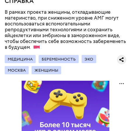
СПРАВКА
В рамках проекта женщины, откладывающие
материнство, при сниженном уровне АМГ могут
воспользоваться вспомогательными
репродуктивными технологиями и сохранить
яйцеклетки или эмбрионы в замороженном виде,
чтобы обеспечить себе возможность забеременеть
— Программу на площадке Северного речного
в
будущем.
вокзала подобрали на четыре месяца. Доступ на
сеансы бесплатный, нужна только регистрация. Мы
МЕДИЦИНА
БЕРЕМЕННОСТЬ
ЭКО
хотим, чтобы на такие площадки приходило как
можно больше семей — с детьми, с питомцами,
МОСКВА
ЖЕНЩИНЫ
чтобы они интересно и с удовольствием
проводили время в городе, — заключил он.