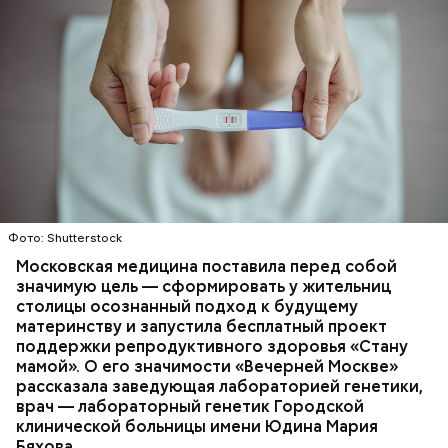
С историческим видом
Фото: Shutterstock
Московская медицина поставила перед собой
значимую цель — сформировать у жительниц
столицы осознанный подход к будущему
материнству и запустила бесплатный проект
поддержки репродуктивного здоровья «Стану
мамой». О его значимости «Вечерней Москве»
рассказала заведующая лабораторией генетики,
Программа подготовлена вместе с Департаментом
врач — лабораторный генетик Городской
транспорта. Афиша получилась живой и подходит
клинической больницы имени Юдина Мария
для тех, кто хочет посетить кинотеатр с детьми.
Бяхова.