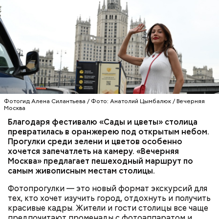
Председатель комиссии Московской городской
думы по транспорту и развитию дорожно-
транспортной инфраструктуры Сабина Цветкова
уточнила, что Москва, являющаяся лидером в сфере
онлайн-доставки, продолжает совершенствовать
Фотогид Алена Силантьева / Фото: Анатолий Цымбалюк / Вечерняя
систему контроля за работой курьеров.
Москва
Благодаря фестивалю «Сады и цветы» столица
превратилась в оранжерею под открытым небом.
Прогулки среди зелени и цветов особенно
хочется запечатлеть на камеру. «Вечерняя
Москва» предлагает пешеходный маршрут по
самым живописным местам столицы.
Фотопрогулки — это новый формат экскурсий для
тех, кто хочет изучить город, отдохнуть и получить
красивые кадры. Жители и гости столицы все чаще
предпочитают променады с фотоаппаратом и