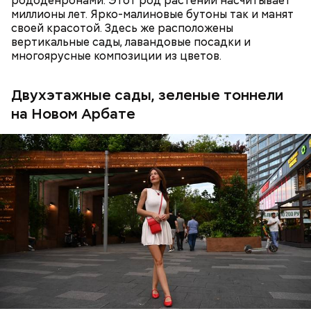
рододенронами. Этот род растений насчитывает
миллионы лет. Ярко-малиновые бутоны так и манят
своей красотой. Здесь же расположены
вертикальные сады, лавандовые посадки и
многоярусные композиции из цветов.
Двухэтажные сады, зеленые тоннели
на Новом Арбате
— Нарушителей мы научились выявлять на месте, —
пояснила Полина Стасюк.