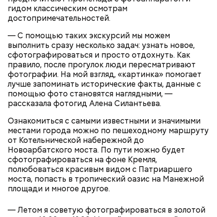
гидом классическим осмотрам
достопримечательностей.
Комплексный подход
— С помощью таких экскурсий мы можем
выполнить сразу несколько задач: узнать новое,
сфотографироваться и просто отдохнуть. Как
правило, после прогулок люди пересматривают
фотографии. На мой взгляд, «картинка» помогает
лучше запоминать исторические факты, данные с
помощью фото становятся наглядными, —
рассказала фотогид Алена Силантьева.
Ознакомиться с самыми известными и значимыми
— Первоначально количество нарушений было
местами города можно по пешеходному маршруту
высоким, однако с учетом введенных штрафов и
от Котельнической набережной до
усиления рейдов по проверкам работы курьеров
Новоарбатского моста. По пути можно будет
сервисы доставки начинают более ответственно
сфотографироваться на фоне Кремля,
подходить и к кадрам, и к своей работе.
полюбоваться красивым видом с Патриаршего
Внедрение нового регламента и технологических
моста, попасть в тропический оазис на Манежной
решений направлено на обеспечение
площади и многое другое.
безопасности всех участников дорожного
движения, снижение количества жалоб от горожан
— Летом я советую фотографироваться в золотой
на нарушения скоростного режима и повышение