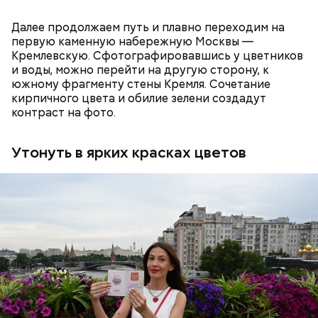
регистрации у курьера официально открывается
рабочая смена.
Далее продолжаем путь и плавно переходим на
первую каменную набережную Москвы —
Кремлевскую. Сфотографировавшись у цветников
и воды, можно перейти на другую сторону, к
— Новые требования распространяются на всех
южному фрагменту стены Кремля. Сочетание
участников доставки: курьерские организации,
кирпичного цвета и обилие зелени создадут
частных предпринимателей и самих курьеров, —
контраст на фото.
отметил первый заместитель начальника
Московской административной дорожной
инспекции Илья Пырсин.
Утонуть в ярких красках цветов
С 24 марта 2026 года в Москве действуют
обновленные правила, касающиеся курьерских
сервисов. В соответствии с решением
Антитеррористической комиссии города Москвы
все курьеры, осуществляющие свою деятельность
в столице, обязаны пройти регистрацию в
информационном модуле системы КИС «АРТ». Эта