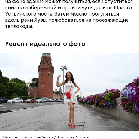
на фоне здания может получиться, если спуститься
вниз по набережной и пройти чуть дальше Малого
Устьинского моста. Затем можно прогуляться
вдоль реки Яузы, полюбоваться на проезжающие
— За нарушение порядка регистрации в КИС
теплоходы.
«АРТ» предусмотрена ответственность, —
отметил Илья Пырсин.
Рецепт идеального фото
Любой курьер или доставщик, использующий
средство индивидуальной мобильности (СИМ),
перед началом рабочей смены обязан пройти
регистрацию в системе КИС «АРТ». В процессе
регистрации необходимо предоставить данные
для идентификации, включая фотографию СИМ с
четко распознанным государственным
регистрационным знаком. Если курьер
осуществляет доставку еды в специальном коробе,
он также должен сфотографировать его и
прикрепить фотографию. После успешной
Фото: Анатолий Цымбалюк / Вечерняя Москва