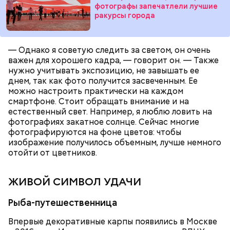
После этого все материалы дела направляются в
фотографы запечатлели лучшие
мировой суд для дальнейшего рассмотрения. Эти
ракурсы города
меры повысят доверие москвичей к сервисам
доставки и улучшат общую транспортную
безопасность столицы, — подчеркнул заместитель
— Однако я советую следить за светом, он очень
мэра Максим Ликсутов.
важен для хорошего кадра, — говорит он. — Также
нужно учитывать экспозицию, не завышать ее
днем, так как фото получится засвеченным. Ее
В ходе рейда инспекторы ГИБДД останавливают
можно настроить практически на каждом
курьеров, проверяют у них документы. Затем
смартфоне. Стоит обращать внимание и на
сотрудники МАДИ сверяют корректность данных
естественный свет. Например, я люблю ловить на
курьера в системе АИС «Таксомотор» и наличие у
фотографиях закатное солнце. Сейчас многие
него открытой смены в системе КИС «АРТ» (без
фотографируются на фоне цветов: чтобы
этого доставщик не имеет права работать).
изображение получилось объемным, лучше немного
Специалисты лаборатории ГБУ «МосТрансПроект»
отойти от цветников.
ставят электровелосипед на высокоточный
измерительный стенд для определения его
максимальной скорости.
ЖИВОЙ СИМВОЛ УДАЧИ
Рыба-путешественница
Впервые декоративные карпы появились в Москве
Проверки курьеров проводит столичный