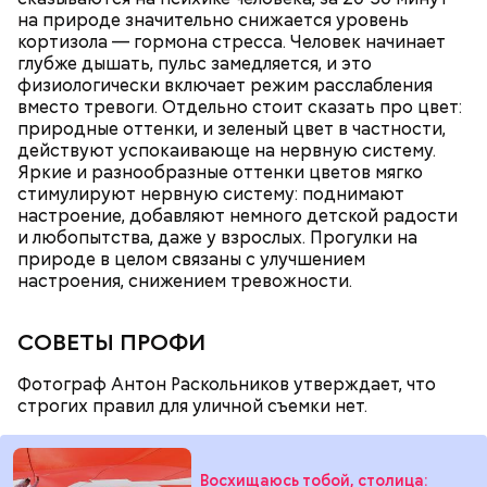
на природе значительно снижается уровень
кортизола — гормона стресса. Человек начинает
глубже дышать, пульс замедляется, и это
физиологически включает режим расслабления
вместо тревоги. Отдельно стоит сказать про цвет:
природные оттенки, и зеленый цвет в частности,
действуют успокаивающе на нервную систему.
Штраф выставляется или самому курьеру, или
Яркие и разнообразные оттенки цветов мягко
компании, где он работает (в зависимости от того,
стимулируют нервную систему: поднимают
кто допустил нарушение), а транспортное
настроение, добавляют немного детской радости
средство эвакуируют на стоянку до решения
и любопытства, даже у взрослых. Прогулки на
мирового суда.
природе в целом связаны с улучшением
настроения, снижением тревожности.
СОВЕТЫ ПРОФИ
Фотограф Антон Раскольников утверждает, что
строгих правил для уличной съемки нет.
— Если транспортное средство курьера
превышает допустимую скорость — 25
километров в час, инспекторы МАДИ составляют
протокол по статье 15.5 КоАП города Москвы.
Восхищаюсь тобой, столица: