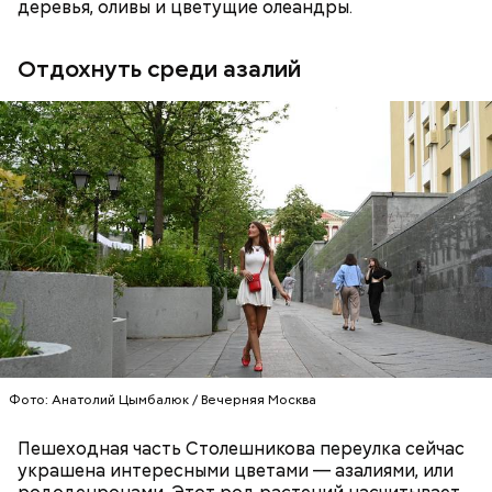
велоинфраструктуры. По тротуару разрешено
деревья, оливы и цветущие олеандры.
ездить только в тех случаях, когда правый край
проезжей части заблокирован ремонтными
Отдохнуть среди азалий
работами, припаркованными машинами или
другими препятствиями, — подчеркнула Стасюк.
Несмотря на то, что запуск стандарта
осуществлялся поэтапно, сервисы доставки до сих
пор под него не подстроились. Наиболее
распространенным нарушением остается
игнорирование курьерами Правил дорожного
движения (ПДД).
Фото: Анатолий Цымбалюк / Вечерняя Москва
Пешеходная часть Столешникова переулка сейчас
украшена интересными цветами — азалиями, или