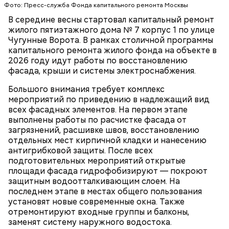
Фото: Пресс-служба Фонда капитального ремонта Москвы
На крыше здания специалисты усилят
В середине весны стартовал капитальный ремонт
стропильную систему и заменят обрешетку,
жилого пятиэтажного дома № 7 корпус 1 по улице
произведут работы по устройству температурно-
Чугунные Ворота. В рамках столичной программы
влажностного режима и ходового настила. Также в
капитального ремонта жилого фонда на объекте в
рамках капитального ремонта в доме обновят
РАЙОН ВЫХИНО-ЖУЛЕБИНО
2026 году идут работы по восстановлению
систему электроснабжения.
КАПИТАЛЬНЫЙ РЕМОНТ
ЮГО-ВОСТОЧНЫЙ АДМИНИСТРАТИВНЫЙ ОКРУГ
фасада, крыши и системы электроснабжения.
(ЮВАО)
Большого внимания требует комплекс
мероприятий по приведению в надлежащий вид
всех фасадных элементов. На первом этапе
выполнены работы по расчистке фасада от
загрязнений, расшивке швов, восстановлению
отдельных мест кирпичной кладки и нанесению
антигрибковой защиты. После всех
подготовительных мероприятий открытые
площади фасада гидрофобизируют — покроют
защитным водоотталкивающим слоем. На
последнем этапе в местах общего пользования
установят новые современные окна. Также
отремонтируют входные группы и балконы,
заменят систему наружного водостока.