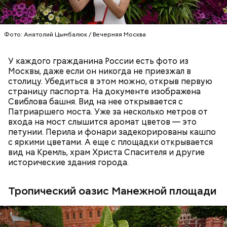
система, уже используемая для регистрации
сотрудников служб такси, теперь расширяет
сферу своего применения на сотрудников службы
Фото: Анатолий Цымбалюк / Вечерняя Москва
доставки.
У каждого гражданина России есть фото из
Москвы, даже если он никогда не приезжал в
столицу. Убедиться в этом можно, открыв первую
страницу паспорта. На документе изображена
Свиблова башня. Вид на нее открывается с
Патриаршего моста. Уже за несколько метров от
входа на мост слышится аромат цветов — это
петунии. Перила и фонари задекорированы кашпо
Регистрация и штрафы
с яркими цветами. А еще с площадки открывается
вид на Кремль, храм Христа Спасителя и другие
исторические здания города.
Тропический оазис Манежной площади