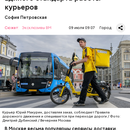
курьерских сервисов, который был создан в 2024
курьеров
году для повышения безопасности и прозрачности
доставки. Последнее нововведение — у
София Петровская
транспорта доставщиков начали проверять
максимальную скорость с помощью динамических
Сюжет:
Эксклюзивы ВМ
09 июля 09:07
Город
стендов.
Инновационные технологии
Курьер Юрий Макурин, доставляя заказ, соблюдает Правила
дорожного движения и спешивается при переходе дороги / Фото:
Дмитрий Дубинский / Вечерняя Москва
В Москве весьма популярны сервисы доставки.