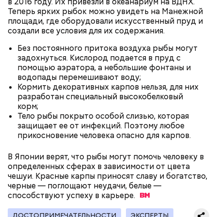
в 2016 году. Их привезли в океанариум на ВДНХ.
Департамент транспорта и развития дорожно-
Можно ли запретить курьерам на
Сезон проката электросамокатов:
Теперь ярких рыбок можно увидеть на Манежной
транспортной инфраструктуры, Московская
электровелосипедах ездить по
что нового ждет москвичей в 2026
площади, где оборудовали искусственный пруд и
административная дорожная инспекция (МАДИ),
пешеходным дорожкам
году
создали все условия для их содержания.
Госавтоинспекция, ГБУ «МосТрансПроект», Центр
организации дорожного движения (ЦОДД), ГКУ
Без постоянного притока воздуха рыбы могут
«Администратор московского парковочного
задохнуться. Кислород подается в пруд с
пространства» (АМПП).
помощью аэратора, а небольшие фонтаны и
водопады перемешивают воду;
Кормить декоративных карпов нельзя, для них
разработан специальный высокобелковый
корм;
Тело рыбы покрыто особой слизью, которая
защищает ее от инфекций. Поэтому любое
прикосновение человека опасно для карпов.
Стенды позволяют мгновенно определять
скорость транспортного средства и выявлять
В Японии верят, что рыбы могут помочь человеку в
электровелосипеды, характеристики которых
определенных сферах в зависимости от цвета
соответствуют параметрам мопедов и
чешуи. Красные карпы приносят славу и богатство,
мотоциклов, разрешенных к управлению только
черные — поглощают неудачи, белые —
при наличии водительских прав категории «М».
способствуют успеху в
карьере.
ДОСТОПРИМЕЧАТЕЛЬНОСТИ
ЭКСПЕРТЫ