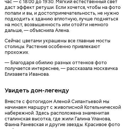
час — с 18:00 до 19:30. Мягкий естественный свет
общего уровня культуры на дорогах столицы, —
даст эффект ретуши. Если хочется, чтобы на фото
отметил Пырсин.
попали и вы, и достопримечательность, не нужно
подходить к зданию вплотную, лучше подняться
на мост, возвышенность или отойти немного
дальше, — объяснила Алена.
Сейчас цветами украшены все главные мосты
Для курьеров штраф составляет от 4000 до 5000
столицы. Растения особенно привлекают
рублей. Для сервисных компаний штраф
прохожих.
варьируется от 50 до 200 тысяч рублей.
Окончательное решение о мере наказания
— Благодаря обилию разных оттенков фото
принимает суд, учитывая все обстоятельства дела.
получается интереснее, — рассказала москвичка
Елизавета Иванова.
Увидеть дом-легенду
Вместе с фотогидом Аленой Силантьевой мы
начинаем маршрут с живописной Котельнической
набережной. Здесь расположена знаменитая
сталинская высотка, где жили Галина Уланова,
Фаина Раневская и другие звезды. Красивое фото