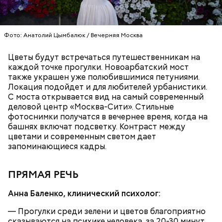
Полина Стасюк отметила, что работа над
стандартом велась по четырем ключевым
направлениям. Установление четких требований к
Фото: Анатолий Цымбалюк / Вечерняя Москва
квалификации иидентификации курьеров.
Определение технических требований к
Цветы будут встречаться путешественникам на
транспортным средствам, используемым для
каждой точке прогулки. Новоарбатский мост
доставки. Соблюдения Правил дорожного
также украшен уже полюбившимися петуниями.
движения и создание условий, способствующих
Локация подойдет и для любителей урбанистики.
безопасной и эффективной работе курьерской
С моста открывается вид на самый современный
доставки.
деловой центр «Москва-Сити». Стильные
фотоснимки получатся в вечернее время, когда на
башнях включат подсветку. Контраст между
Диалог с бизнесом
цветами и современным светом дает
запоминающиеся кадры.
ПРЯМАЯ РЕЧЬ
Анна Баленко, клинический психолог:
— Прогулки среди зелени и цветов благоприятно
сказываются на психике человека, за 20-30 минут