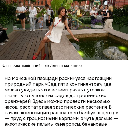
Для профилактики нарушений в каждой компании,
связанной с доставкой, ведется обучение курьеров
ПДД. Департамент транспорта и развития
дорожно-транспортной инфраструктуры города
Москвы также разработал собственные
обучающие материалы, доступные на Едином
Фото: Анатолий Цымбалюк / Вечерняя Москва
транспортном портале.
На Манежной площади раскинулся настоящий
природный парк «Сад пяти континентов», где
можно увидеть экосистемы разных уголков
планеты: от японских садов до тропических
— При наличии велополосы или велодорожки
оранжерей. Здесь можно провести несколько
курьеры обязаны передвигаться только по ней.
часов, рассматривая экзотические растения. В
Также им допускается ездить по правому краю
начале композиции расположен бамбук, в центре
проезжей части или по полосе общественного
— пруд с грациозными карпами, а чуть дальше —
транспорта, если на улице нет
экзотические пальмы хамеропсы, банановые