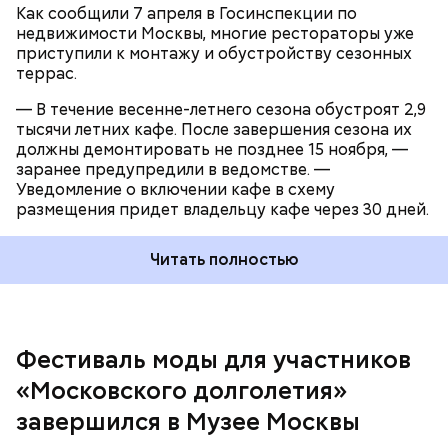
Как сообщили 7 апреля в Госинспекции по
недвижимости Москвы, многие рестораторы уже
приступили к монтажу и обустройству сезонных
террас.
— В течение весенне-летнего сезона обустроят 2,9
тысячи летних кафе. После завершения сезона их
должны демонтировать не позднее 15 ноября, —
заранее предупредили в ведомстве. —
— Хочется получить консультации специалистов по
Уведомление о включении кафе в схему
макияжу, образу, прическе, — продолжает
размещения придет владельцу кафе через 30 дней.
женщина. — Силы и желания постигать новое у
меня есть, главное, чтобы времени хватило,
Читать полностью
программа фестиваля очень насыщенная.
В конечном счете аренда — это элемент
временный, и бизнесмен сможет развиться и
Фестиваль моды для участников
создать собственную сеть. А случится это или нет,
«Московского долголетия»
уже определяется амбициями предпринимателя.
завершился в Музее Москвы