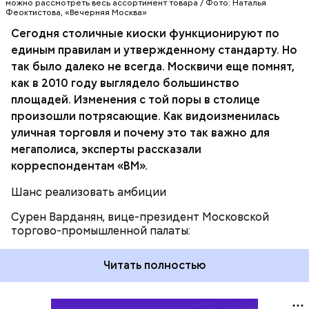
нужно отметить, что процесс их внедрения только
можно рассмотреть весь ассортимент товара / Фото: Наталья
Феоктистова, «Вечерняя Москва»
начинается. Кроме того, город устанавливает
киоски не только в соответствии с
Сегодня столичные киоски функционируют по
архитектурными решениями или генпланом, но и
единым правилам и утвержденному стандарту. Но
основываясь на потребностях того или иного
так было далеко не всегда. Москвичи еще помнят,
района в товарах и услугах.
как в 2010 году выглядело большинство
площадей. Изменения с той поры в столице
произошли потрясающие. Как видоизменилась
уличная торговля и почему это так важно для
мегаполиса, эксперты рассказали
корреспондентам «ВМ».
Шанс реализовать амбиции
Сурен Варданян, вице-президент Московской
торгово-промышленной палаты:
Читать полностью