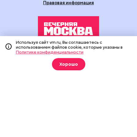
Правовая информация
Используя сайт vm.ru, Вы соглашаетесь с
использованием файлов cookie, которые указаны в
Издание создано при финансовой поддержке Департамента
Политике конфиденциальности
средств массовой информации и рекламы города Москвы.
На сайте применяются рекомендательные технологии
Хорошо
(информационные технологии предоставления информации
на основе сбора, систематизации и анализа сведений,
относящихся к предпочтениям пользователей сети
«Интернет», находящихся на территории Российской
Федерации).
Сетевое издание "Вечерняя Москва" (18+) зарегистрировано
в Федеральной службе по надзору в сфере связи,
информационных технологий и массовых коммуникаций
(Роскомнадзор). Свидетельство о регистрации ЭЛ № ФС 77 -
90524 от 09.12.2025. Учредитель: АО "Редакция газеты
"Вечерняя Москва". Главный редактор
vm.ru
: Александр
Геннадьевич Глуходедов. Адрес редакции: 127015, г.Москва,
Бумажный пр-д, д. 14, стр. 2. Телефон:
+7(499)557-04-24
. Адрес
эл.почты:
edit@vm.ru
. Почта для связи с редакцией сайта: