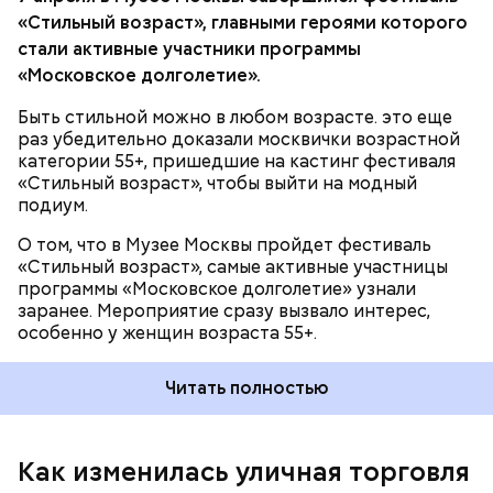
Харатьяна хочется увидеть. А уж про ведущего
киосков и павильонов, в которых соблюдаются все
«Стильный возраст», главными героями которого
С другой стороны, развитие сети киосков и
«Модного приговора» историка моды Александра
санитарные нормы, в которых есть
стали активные участники программы
торговых павильонов — это, безусловно, новые
Васильева и говорить нечего.
ответственность за товар, — это принципиально
рабочие места и возможность для горожан
«Московское долголетие».
важно.
совершать быстрые доступные покупки. Не надо,
например, оббегать весь магазин, чтобы купить
Быть стильной можно в любом возрасте. это еще
мороженое. Мы имели некоторый период паузы в
раз убедительно доказали москвички возрастной
уличной торговле.
категории 55+, пришедшие на кастинг фестиваля
«Стильный возраст», чтобы выйти на модный
подиум.
О том, что в Музее Москвы пройдет фестиваль
«Стильный возраст», самые активные участницы
программы «Московское долголетие» узнали
заранее. Мероприятие сразу вызвало интерес,
особенно у женщин возраста 55+.
Читать полностью
Сегодня город старается ввести
унифицированную модель, которая вписывалась
бы в общую картину столицы. С моей точки зрения,
это важно для восприятия города не только его
Как изменилась уличная торговля
жителями, но и туристами.