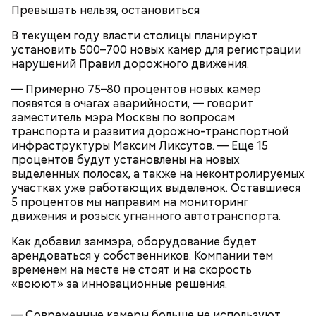
((( #зима #снеговик #Москва #медведково
Превышать нельзя, остановиться
Публикация от
Нина
(@nikacat28)
Янв 31, 2018
В текущем году власти столицы планируют
at 9:58 PST
установить 500–700 новых камер для регистрации
нарушений Правил дорожного движения.
— Примерно 75–80 процентов новых камер
появятся в очагах аварийности, — говорит
заместитель мэра Москвы по вопросам
транспорта и развития дорожно-транспортной
инфраструктуры Максим Ликсутов. — Еще 15
процентов будут установлены на новых
выделенных полосах, а также на неконтролируемых
участках уже работающих выделенок. Оставшиеся
5 процентов мы направим на мониторинг
движения и розыск угнанного автотранспорта.
Как добавил заммэра, оборудование будет
арендоваться у собственников. Компании тем
временем на месте не стоят и на скорость
«воюют» за инновационные решения.
— Современные камеры больше не используют