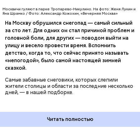
МОСКВА
Публикация от
Александра
(@alexmishyrina)
Москвичи гуляют в парке Тропарево-Никулино. На фото: Женя Лукин и
Яна Шрамко / Фото: Александр Кожохин, «Вечерняя Москва»
Фев 4, 2018 at 6:29 PST
На Москву обрушился снегопад — самый сильный
за сто лет. Для одних он стал причиной проблем и
головной боли, для других — поводом выйти на
улицу и весело провести время. Вспомнить
детство, когда то, что сейчас принято называть
За прошедшие сутки на МЖД курсировали 133
«непогодой», было самой настоящей зимней
единицы спецтехники, которые очистили от снега
сказкой.
более 1,4 тысячи километров пути и вывезли более
114 тысяч кубометров снега. На уборке снега было
Самые забавные снеговики, которых слепили
задействовано 2714 железнодорожников.
жители столицы и области за последние несколько
дней, — в нашей подборке.
Читать полностью