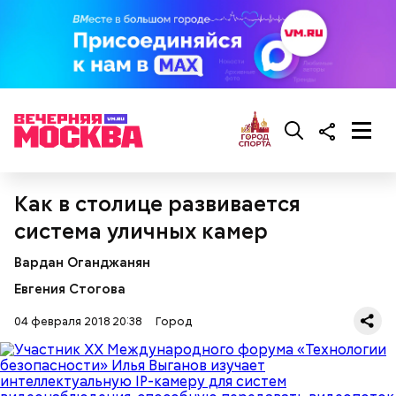
Нам лишь бы побаловаться!!! А зимааа, не
зимааа, нам ещё веселее#зимниезабавы
Как в столице развивается
#снеговик #многоснега #делаемангела
система уличных камер
Публикация от
Светлана Ширшова
(@riabina0805)
Фев 4, 2018 at 6:43 PST
Вардан Оганджанян
Евгения Стогова
04 февраля 2018 20:38
Город