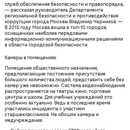
служб обеспечения безопасности и правопорядка,
— рассказал руководитель Департамента
региональной безопасности и противодействия
коррупции города Москвы Владимир Черников. —
В 2015 году Москва вошла в топ-10 городов,
оснащенных наиболее передовыми
информационно-коммуникационными решениями
в области городской безопасности.
Камеры в помещениях
Помещения общественного назначения,
предполагающие постоянное присутствие
большого количества людей, представить себе без
камер уже невозможно. Система видеонаблюдения
распространяется на театры, кино, торговые
центры и школы. Для учебных учреждений это
особенно актуально. Ведь в последнее время
Mom, look what a snow woman I've made up!
участились инциденты с участием
Мам, смотри какую я снежную бабу
старшеклассников. Не обошли камеры и
слепил!#levabulldog #winter #snow #inmsk
медучреждения.
#москва #снег #снегопад #лёвабульдог