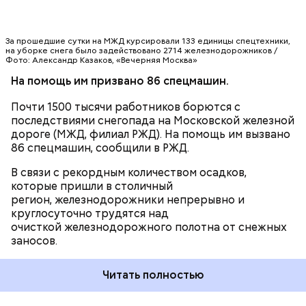
последствия снегопада выехали 86 спецмашин,
в том числе пневмообдувочные, снегоуборочные
МОСКВА
и снегоочистительные, - сообщили в РЖД
РИА
Новости
.
За прошедшие сутки на МЖД курсировали 133 единицы спецтехники,
на уборке снега было задействовано 2714 железнодорожников /
ЧИТАЙТЕ ТАКЖЕ
Фото: Александр Казаков, «Вечерняя Москва»
На помощь им призвано 86 спецмашин.
Почти 1500 тысячи работников борются с
последствиями снегопада на Московской железной
дороге (МЖД, филиал РЖД). На помощь им вызвано
86 спецмашин, сообщили в РЖД.
В связи с рекордным количеством осадков,
которые пришли в столичный
регион, железнодорожники непрерывно и
круглосуточно трудятся над
очисткой железнодорожного полотна от снежных
заносов.
Читать полностью