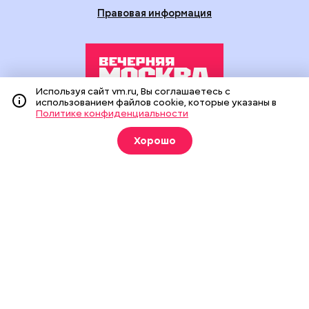
Правовая информация
Используя сайт vm.ru, Вы соглашаетесь с
использованием файлов cookie, которые указаны в
Политике конфиденциальности
Издание создано при финансовой поддержке Департамента
средств массовой информации и рекламы города Москвы.
Хорошо
На сайте применяются рекомендательные технологии
(информационные технологии предоставления информации
на основе сбора, систематизации и анализа сведений,
относящихся к предпочтениям пользователей сети
«Интернет», находящихся на территории Российской
Федерации).
Сетевое издание "Вечерняя Москва" (18+) зарегистрировано
в Федеральной службе по надзору в сфере связи,
информационных технологий и массовых коммуникаций
(Роскомнадзор). Свидетельство о регистрации ЭЛ № ФС 77 -
90524 от 09.12.2025. Учредитель: АО "Редакция газеты
"Вечерняя Москва". Главный редактор
vm.ru
: Александр
Геннадьевич Глуходедов. Адрес редакции: 127015, г.Москва,
Бумажный пр-д, д. 14, стр. 2. Телефон:
+7(499)557-04-24
. Адрес