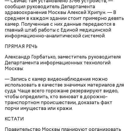
— Сейчас там установлено 3766 устройств, —
#снеговик #snowman #dog #englishbulldog
сообщил руководитель Департамента
#bulldog #followme #bully #bullylife #bullylove
здравоохранения Москвы Алексей Хрипун. — В
#theworldofbullies #dogsofig
среднем в каждом здании стоит примерно девять
камер. Полученные с них данные передаются в
Публикация от
Leva Bulldogov
(@leva_bulldog)
главный штаб работы с Единой медицинской
Фев 4, 2018 at 5:54 PST
Главным управлением МЧС России создан
информационно-аналитической системой.
Оперативный штаб для помощи людям,
пострадавшим от непогоды
ПРЯМАЯ РЕЧЬ
Александр Горбатько, заместитель руководителя
Департамента информационных технологий
Москвы:
— Запись с камер видеонаблюдения можно
использовать в качестве значимых материалов для
суда. Чаще всего горожане резервируют видео,
чтобы определить, кто виноват в дорожно-
транспортном происшествии, доказать факт
порчи имущества или кражи.
КСТАТИ
Правительство Москвы планируют организовать