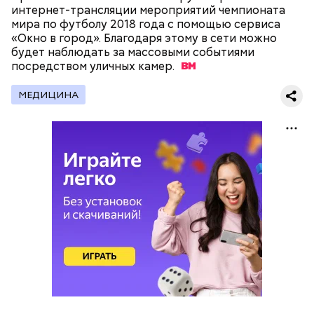
интернет-трансляции мероприятий чемпионата
мира по футболу 2018 года с помощью сервиса
«Окно в город». Благодаря этому в сети можно
Синоптики рассказали, когда в Москве
будет наблюдать за массовыми событиями
прекратится снегопад
посредством уличных
камер.
МЕДИЦИНА
#счастливая #happy #happyfamily
#счастьеесть #зима #снеговик #февраль
Публикация от
Natalia Lepekhina (Korotkova)
(@lepekhina_natalia)
Фев 4, 2018 at 6:21 PST