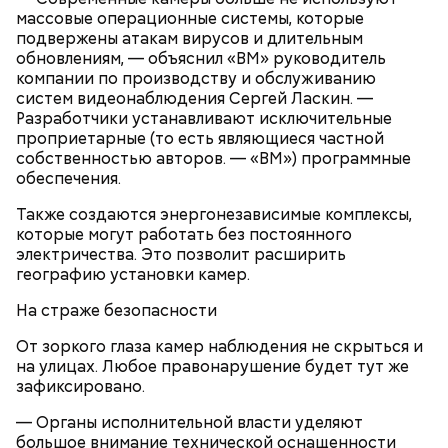
массовые операционные системы, которые
подвержены атакам вирусов и длительным
обновлениям, — объяснил «ВМ» руководитель
компании по производству и обслуживанию
систем видеонаблюдения Сергей Ласкин. —
Разработчики устанавливают исключительные
проприетарные
(то есть являющиеся частной
собственностью авторов. —
«ВМ»
)
программные
обеспечения.
Также создаются энергонезависимые комплексы,
#зима#холодно#снеговик#сидит#красиво#поз
которые могут работать без постоянного
электричества. Это позволит расширить
Публикация от
POLLY VLOG
(@chernykh8422)
географию установки камер.
Фев 3, 2018 at 2:57 PST
На страже безопасности
От зоркого глаза камер наблюдения не скрыться и
на улицах. Любое правонарушение будет тут же
зафиксировано.
— Органы исполнительной власти уделяют
большое внимание технической оснащенности