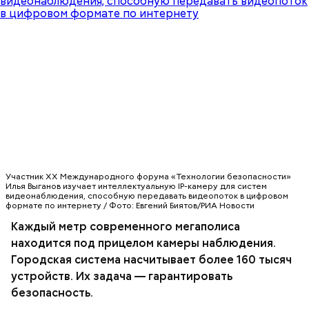
Участник XX Международного форума «Технологии безопасности»
Илья Выганов изучает интеллектуальную IP-камеру для систем
видеонаблюдения, способную передавать видеопоток в цифровом
формате по интернету / Фото: Евгений Биятов/РИА Новости
Каждый метр современного мегаполиса
находится под прицелом камеры наблюдения.
Городская система насчитывает более 160 тысяч
устройств. Их задача — гарантировать
Вот такая красота стояла у нас напротив
безопасность.
подъезда ещё в обед. К вечеру кто-то сломал