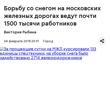
Борьбу со снегом на московских
железных дорогах ведут почти
1500 тысячи работников
Отмечается, что имеются дополнительные ресурсы,
которые будут задействованы при
Рекордный снегопад обрушился на город – такие
Виктория Рыбина
необходимости. У железнодорожников имеется
бывают раз в сто лет
резервный запас мощности.
04 февраля 2018 20:31
Город
- Уборка снега проходит в штатном режиме.
Железнодорожники заблаговременно приготовили
снегоуборочную технику. Днем на линии устранять