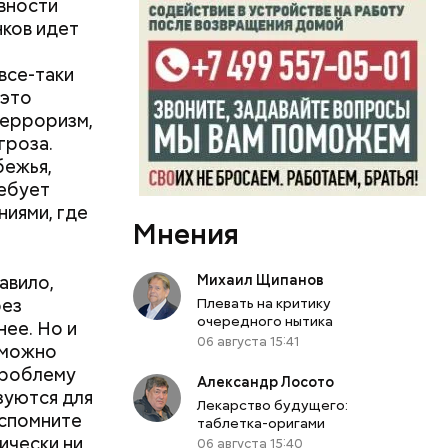
овности
нков идет
все-таки
 это
терроризм,
гроза.
бежья,
ребует
иями, где
Мнения
авило,
Михаил Щипанов
рез
Плевать на критику
очередного нытика
ее. Но и
06 августа 15:41
 можно
проблему
Александр Лосото
зуются для
Лекарство будущего:
Вспомните
таблетка-оригами
ически ни
06 августа 15:40