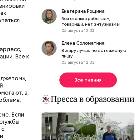
ренировки
Екатерина Рощина
Как
Без огонька работаем,
утаться
товарищи, нет энтузиазма!
05 августа 12:03
Елена Соломатина
ардесс,
В жару лучше не есть жирную
ции. Все к
пищу
05 августа 12:02
рджетом»,
Все мнения
ой
могают, а,
облема.
еме. Если
цслужбы
 с
ми