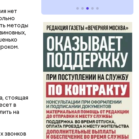
ия нет
ольно
ать методы
виновных,
шенько
уроком.
, стоящая
есет в
лить на
х звонков