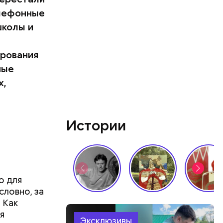
елефонные
школы и
ирования
ные
х,
Истории
о для
словно, за
 Как
я
Эксклюзивы