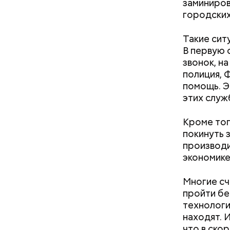
заминиров
городских
Такие сит
В первую 
звонок, н
полиция, 
Дебошир и «гроза»
помощь. Э
силовиков: кто такой Роберт
этих служ
Гилман, которого просят
освободить США
Кроме тог
покинуть 
производи
экономике
Многие сч
пройти бе
технологи
находят. 
что в ско