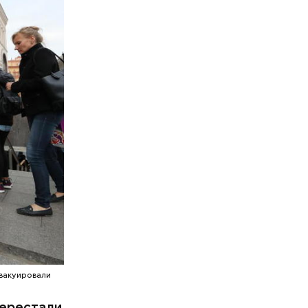
эвакуировали
перестали