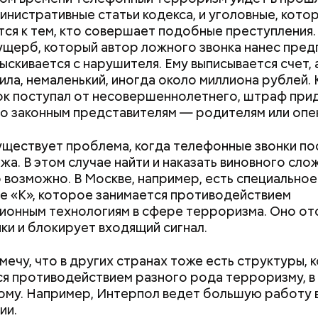
министративные статьи кодекса, и уголовные, кото
ся к тем, кто совершает подобные преступления.
 ущерб, который автор ложного звонка нанес пред
ыскивается с нарушителя. Ему выписывается счет, а 
ила, немаленький, иногда около миллиона рублей. 
ок поступал от несовершеннолетнего, штраф при
го законным представителям — родителям или опе
уществует проблема, когда телефонные звонки п
жа. В этом случае найти и наказать виновного сло
о возможно. В Москве, например, есть специальное
е «К», которое занимается противодействием
онным технологиям в сфере терроризма. Оно от
нки и блокирует входящий сигнал.
Как получить до 100 тысяч
Как узнать, снес
тмечу, что в других странах тоже есть структуры,
рублей от государства при
реновации в Мос
я противодействием разного рода терроризму, в
трудной ситуации: кто может
искать информа
му. Например, Интерпол ведет большую работу 
претендовать и какие нужны
ии.
документы