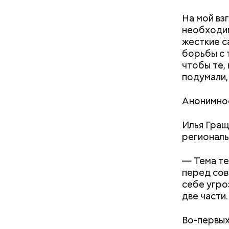
На мой вз
необходим
жесткие с
борьбы с 
чтобы те,
подумали,
Анонимнос
Илья Гращ
региональ
— Тема те
перед сов
себе угро
две части.
Во-первых