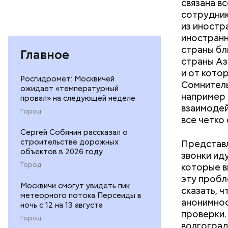
связана в
сотрудник
из иностр
иностранн
страны бл
Главное
страны Аз
и от кото
Росгидромет: Москвичей
Сомнитель
ожидает «температурный
например 
провал» на следующей неделе
взаимодей
Город
все четко
Сергей Собянин рассказал о
строительстве дорожных
Представл
объектов в 2026 году
звонки ид
Город
которые в
эту пробл
Москвичи смогут увидеть пик
сказать, 
метеорного потока Персеиды в
анонимнос
ночь с 12 на 13 августа
проверки.
Город
волгоград