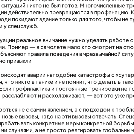
з ситуаций никто не был готов. Многочисленные т
ции действительно превращаются в профанацию. 
люди покидают здание только для того, чтобы не п
и у спецслужб.
туации реальное внимание нужно уделять работе с
и. Пример — в самолете мало кто смотрит на стю
бъясняют правила поведения в чрезвычайной ситуа
но привыкли.
роисходят аварии наподобие катастрофы с «супе
, что никто в панике и не помнит, что делать в так
 Если профилактика и постоянные тренировки не по
 расслабляют и расхолаживают, — вот это уже пр
оться не с самим явлением, а с подходом к пробл
 новые вызовы, надо на эти вызовы отвечать. Спе
рабатывать конкретные меры конкретной борьбы
ми случаями, а не просто реагировать глобальны