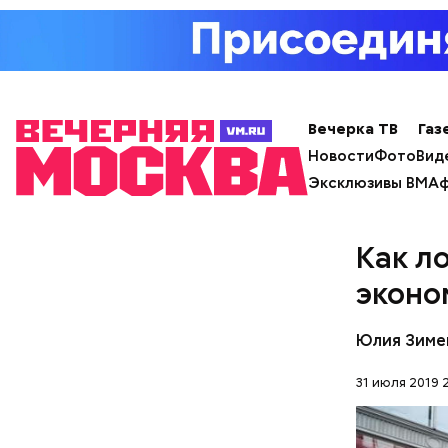
Вечерка ТВ
Газ
Новости
Фото
Вид
Эксклюзивы ВМ
Аф
Как л
эконо
Юлия Зиме
31 июля 2019 