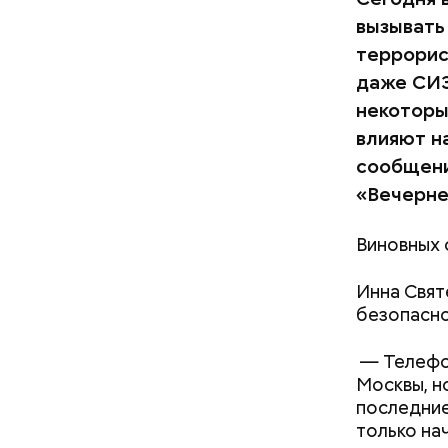
вызывать
террорис
даже СИЗО
некоторы
влияют н
сообщени
«Вечерне
Виновных 
Инна Свят
безопасно
— Телефон
Москвы, н
последние
только на