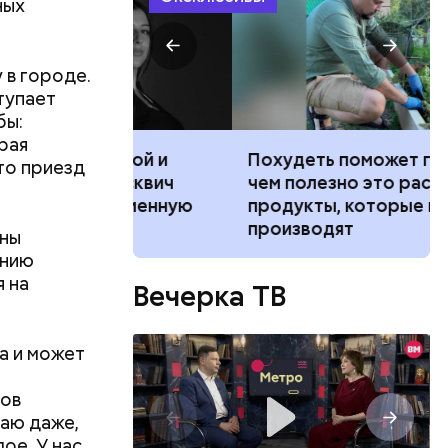
ных
 в городе.
тупает
бы:
рая
ванной и
Похудеть поможет горчица:
то приезд
 москвич
чем полезно это растение и
беременную
продукты, которые из него
производят
ены
ению
я на
Вечерка ТВ
а и может
тов
гаю даже,
ое. У нас