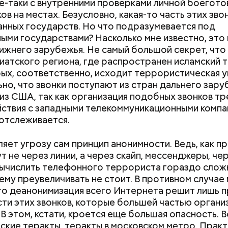
се-таки с внутренними проверками личной боегот
ов на местах. Безусловно, какая-то часть этих зво
анных государств. Но что подразумевается под
ыми государствами? Насколько мне известно, это 
ижнего зарубежья. Не самый большой секрет, что
иатского региона, где распространен исламский 
рых, соответственно, исходит террористическая у
но, что звонки поступают из стран дальнего зару
из США, так как организация подобных звонков т
ствия с западными телекоммуникационными компан
 отслеживается.
яет угрозу сам принцип анонимности. Ведь, как пр
ут не через линии, а через скайп, мессенджеры, че
ычислить телефонного террориста гораздо сложн
ему преувеличивать не стоит. В противном случае
что деанонимизация всего Интернета решит лишь 
ти этих звонков, которые большей частью органи
 В этом, кстати, кроется еще большая опасность. 
ские теракты, теракты в московском метро. Практ