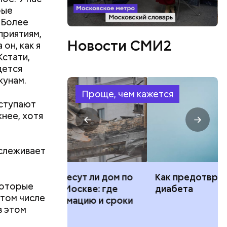
рые
 Более
приятиям,
Новости СМИ2
он, как я
Кстати,
дется
кунам.
Проще, чем кажется
оступают
жнее, хотя
слеживает
ут ли дом по
Как предотвратить развитие
 которые
кве: где
диабета
 том числе
цию и сроки
в этом