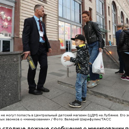
не могут попасть в Центральный детский магазин (ЦДМ) на Лубянке. Его 
ных звонков о «минировании» / Фото: Валерий Шарифулин/ТАСС
в столице ложные сообщения о минировании 