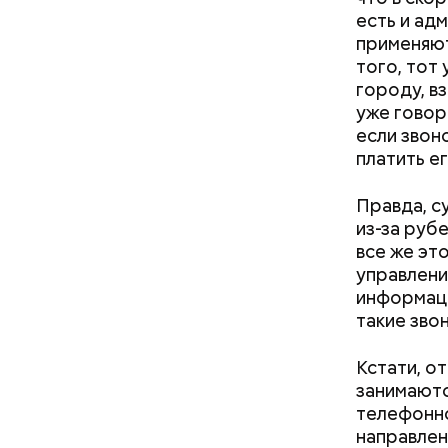
есть и ад
применяют
того, тот
городу, вз
уже говор
если звон
платить е
Правда, с
из-за рубе
все же эт
управлени
информаци
такие зво
Как поменять батареи дома и
Кстати, о
не получить штраф
занимаютс
телефонно
направлен