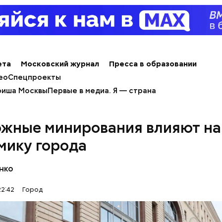
ета
Московский журнал
Пресса в образовании
ео
Спецпроекты
иша Москвы
Первые в медиа. Я — страна
ожные минирования влияют на
мику города
нко
22:42
Город