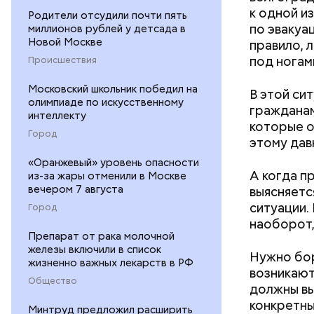
к одной и
Родители отсудили почти пять
по эвакуа
миллионов рублей у детсада в
Новой Москве
правило, 
под ногам
Происшествия
Московский школьник победил на
В этой си
олимпиаде по искусственному
гражданам
интеллекту
которые о
Город
этому дав
«Оранжевый» уровень опасности
А когда п
из-за жары отменили в Москве
вечером 7 августа
выясняется
ситуации.
Город
наоборот,
Препарат от рака молочной
железы включили в список
Нужно бор
жизненно важных лекарств в РФ
возникают
Общество
должны вы
конкретны
Минтруд предложил расширить