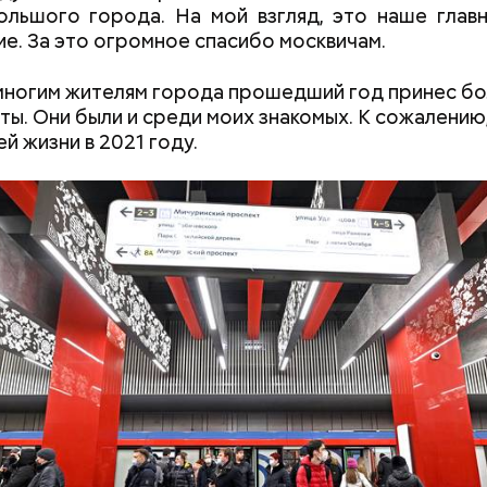
ольшого города. На мой взгляд, это наше глав
е. За это огромное спасибо моск­вичам.
многим жителям города прошедший год принес бо
ты. Они были и среди моих знакомых. К сожалению
й жизни в 2021 году.
Мужчина умер после укуса
Приседания, пла
гадюки: как отличить ее от
топ лучших и э
ужа и когда она атакует
упражнений для