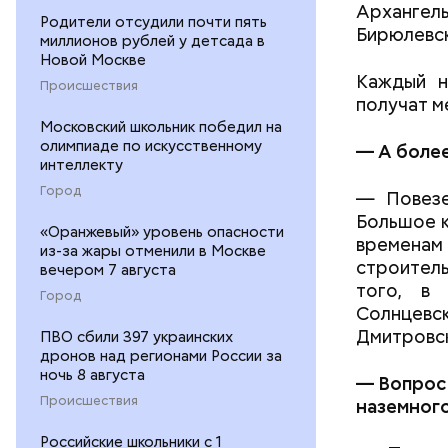
Архангел
Родители отсудили почти пять
Бирюлевск
миллионов рублей у детсада в
Новой Москве
Каждый н
Происшествия
получат м
Московский школьник победил на
олимпиаде по искусственному
— А более
интеллекту
Город
— Повезе
Большое к
«Оранжевый» уровень опасности
временам 
из-за жары отменили в Москве
строитель
вечером 7 августа
того, в
Город
Солнцевс
Дмитровск
ПВО сбили 397 украинских
дронов над регионами России за
ночь 8 августа
— Вопрос 
Происшествия
наземног
Российские школьники с 1