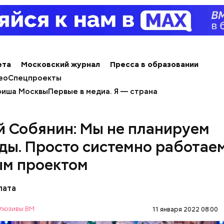
ета
Московский журнал
Пресса в образовании
ео
Спецпроекты
иша Москвы
Первые в медиа. Я — страна
й Собянин: Мы не планируем
ды. Просто системно работае
м проектом
пата
люзивы ВМ
11 января 2022 08:00