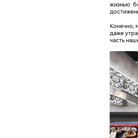
жизнью б
достижени
Конечно, 
даже утра
часть наше