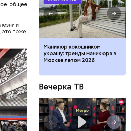
ное общее
лезни и
, это тоже
нка, выпады:
Маникюр кокошником
ффективных
украшу: тренды маникюра в
 разминки
Москве летом 2026
Вечерка ТВ