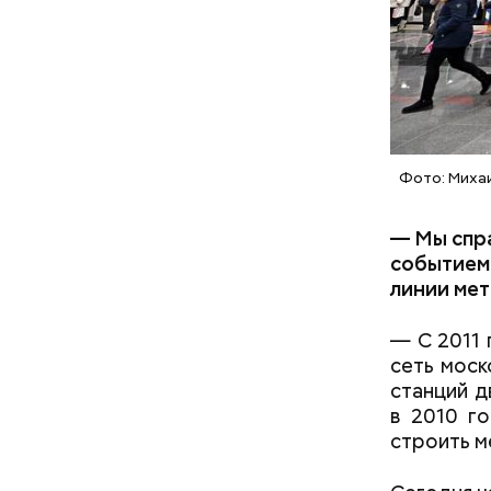
Фото: Миха
— Мы спра
событием 
линии мет
— С 2011 
сеть моск
станций д
в 2010 го
строить м