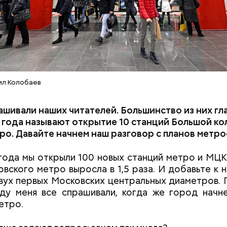
ил Колобаев
шивали наших читателей. Большинство из них гл
года называют открытие 10 станций Большой ко
ро. Давайте начнем наш разговор с
планов метро
года мы открыли 100 новых станций метро и МЦК.
овского метро выросла в 1,5 раза. И добавьте к 
Как поменять батареи дома и
Как получить до
вух первых Московских центральных диаметров. 
не получить штраф
рублей от госу
ду меня все спрашивали, когда же город начн
трудной ситуац
етро.
претендовать и
документы