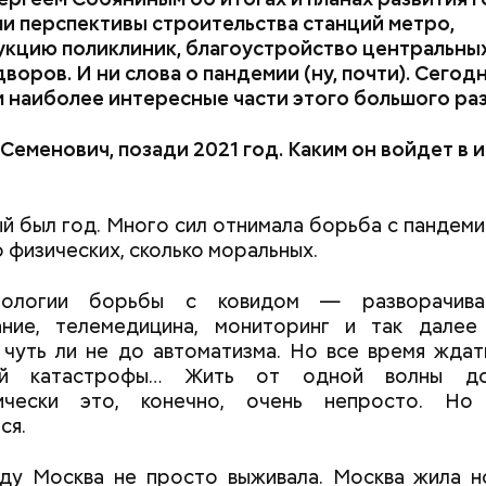
 перспективы строительства станций метро,
кцию поликлиник, благоустройство центральных
воров. И ни слова о пандемии (ну, почти). Сегод
 наиболее интересные части этого большого раз
Семенович, позади 2021 год. Каким он войдет в
и
 был год. Много сил отнимала борьба с пандеми
о физических, сколько моральных.
нологии борьбы с ковидом — разворачиван
ание, телемедицина, мониторинг и так дале
чуть ли не до автоматизма. Но все время ждат
ой катастрофы… Жить от одной волны до
ически это, конечно, очень непросто. Но 
ся.
оду Москва не просто выживала. Москва жила н