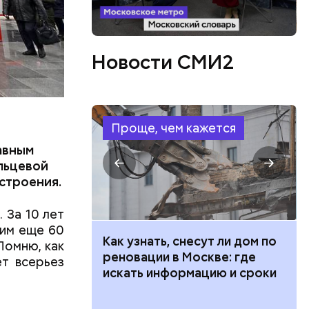
Новости СМИ2
Проще, чем кажется
авным
льцевой
строения.
 За 10 лет
ним еще 60
 100 тысяч
Как узнать, снесут ли дом по
Помню, как
дарства при
реновации в Москве: где
ет всерьез
ии: кто может
искать информацию и сроки
 какие нужны