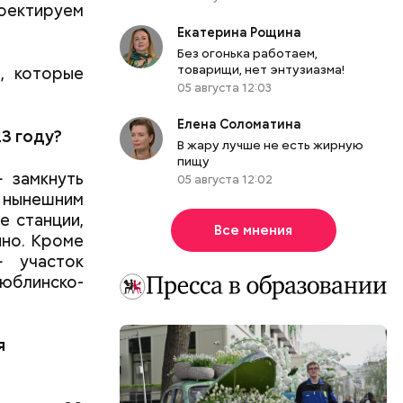
оектируем
Екатерина Рощина
Без огонька работаем,
товарищи, нет энтузиазма!
, которые
05 августа 12:03
Елена Соломатина
3 году?
В жару лучше не есть жирную
пищу
 замкнуть
05 августа 12:02
о нынешним
е станции,
Все мнения
нно. Кроме
— участок
юблинско-
я