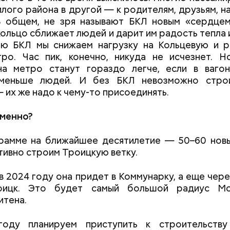
лого района в другой — к родителям, друзьям, на
 В общем, не зря называют БКЛ новым «сердцем
ольцо сближает людей и дарит им радость тепла 
ю БКЛ мы снижаем нагрузку на Кольцевую и р
ро. Час пик, конечно, никуда не исчезнет. Н
на метро станут гораздо легче, если в вагон
меньше людей. И без БКЛ невозможно стро
 их же надо к чему-то присоединять.
именно?
рамме на ближайшее десятилетие — 50–60 новы
тивно строим Троицкую ветку.
в 2024 году она придет в Коммунарку, а еще чере
ицк. Это будет самый большой радиус Мос
итена.
оду планируем приступить к строительству