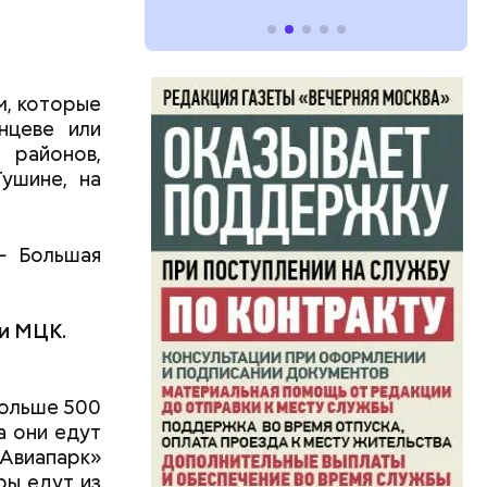
м, которые
нцеве или
 районов,
ушине, на
— Большая
и
МЦК.
больше 500
а они едут
 «Авиапарк»
ры едут из