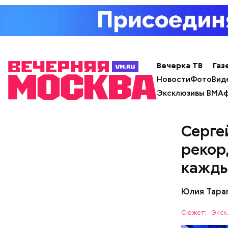
Вечерка ТВ
Газ
Новости
Фото
Вид
Эксклюзивы ВМ
Аф
Серге
рекор
кажды
Юлия Тара
Сюжет:
Экск