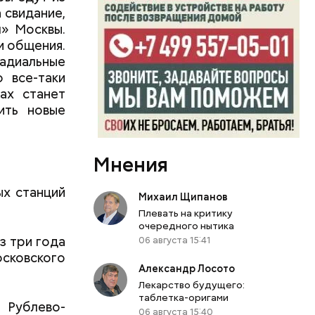
 свидание,
» Москвы.
и общения.
адиальные
о все-таки
ах станет
ить новые
Мнения
х станций
Михаил Щипанов
Плевать на критику
очередного нытика
з три года
06 августа 15:41
ковского
Александр Лосото
Лекарство будущего:
таблетка-оригами
 Рублево-
06 августа 15:40