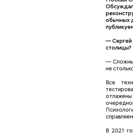
Обсуждали
реконстру
обычных д
публикуем
— Сергей 
столицы?
— Сложный
не стольк
Все тех
тестиров
отлажены 
очередн
Психолог
справляем
В 2021 г