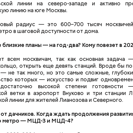
ьской линии на северо-западе и активно пр
ую линию на юге Москвы.
овый радиус — это 600–700 тысяч москвичей
етро в шаговой доступности от дома.
 близкие планы
— на год-два? Кому повезет в
202
т всем москвичам, так как основная задача —
ольцо, открыть еще девять станций. Вроде бы п
— не так много, но это самые сложные, глубоки
ство которых — искусство и подвиг одновреме
 достаточно высокой степени готовности 
кой ветки в аэропорт Внуково и три станции Л
ой линии для жителей Лианозова и Северного.
от дачников. Когда ждать продолжения развити
о метро
— МЦД-3 и
МЦД-4?