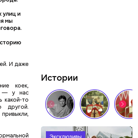
 улиц и
ня мы
говора.
сторию
ей. И даже
Истории
ие коек,
е — у нас
ь какой-то
 другой.
привыкли,
ормальной
Эксклюзивы