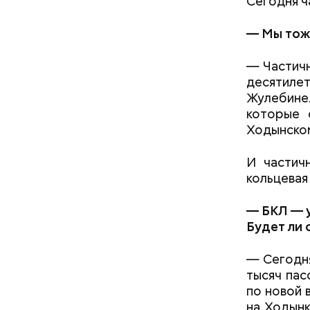
Сегодня ч
— Мы тоже
— Частичн
десятиле
Жулебине
которые 
Ходынском
И частич
кольцевая
— БКЛ
— 
Будет ли 
— Сегодня
тысяч пас
по новой в
на Ходынк