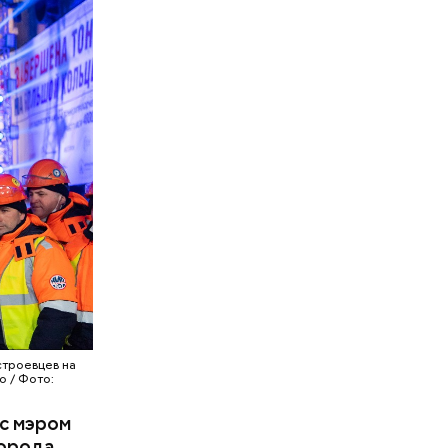
строевцев на
о / Фото:
 с мэром
орода.