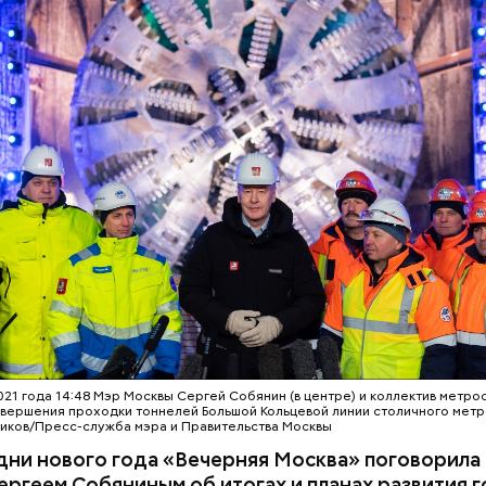
021 года 14:48 Мэр Москвы Сергей Собянин (в центре) и коллектив метро
вершения проходки тоннелей Большой Кольцевой линии столичного метр
иков/Пресс-служба мэра и Правительства Москвы
дни нового года «Вечерняя Москва» поговорила
ргеем Собяниным об итогах и планах развития г