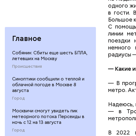
одного жи
в гости.
Большое к
С помощь
линии мет
Главное
поездки 
немного 
Собянин: Сбиты еще шесть БПЛА,
радиусы —
летевших на Москву
Происшествия
— Какие 
Синоптики сообщили о теплой и
— В прог
облачной погоде в Москве 8
метро. Ак
августа
Город
Надеюсь, 
— в Тро
Москвичи смогут увидеть пик
метеорного потока Персеиды в
метропол
ночь с 12 на 13 августа
Город
В 2022 г