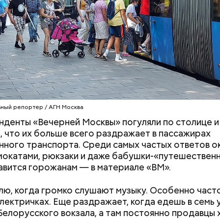
ный репортер / АГН Москва
денты «Вечерней Москвы» погуляли по столице и 
, что их больше всего раздражает в пассажирах
ного транспорта. Среди самых частых ответов о
мокатами, рюкзаки и даже бабушки-«путешественн
авится горожанам — в материале «ВМ».
ю, когда громко слушают музыку. Особенно част
электричках. Еще раздражает, когда едешь в семь 
дывания
День качания на качелях и
Белорусского вокзала, а там постоянно продавцы 
День пьяного
День шампанского: какие