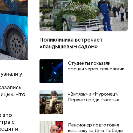
Поликлиника встречает
«ландышевым садом»
Студенты показали
эмоции через технологии
узнали у
казались
ицы». Что
«Витязь» и «Муромец».
Первые среди тяжелых
о это
утра с
День арбуза и День поцелуев
День собира
Пенсионер подготовил
ходят и
выставку ко Дню Победы
с зеркалом: какие праздники
Международ