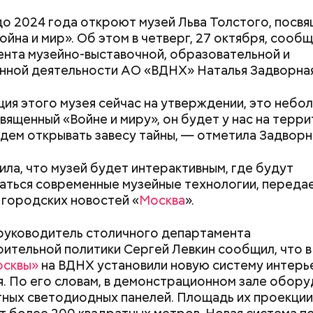
о 2024 года откроют музей Льва Толстого, посв
ойна и мир». Об этом в четверг, 27 октября, сообщ
нта музейно-выставочной, образовательной и
ужасно раздражает, когда пассажиры смотрят вид
нной деятельности АО «ВДНХ» Наталья Задворная
узыку без наушников, — отметила Дарья, 24 года.
ия этого музея сейчас на утверждении, это небо
священный «Войне и миру», он будет у нас на терри
удем открывать завесу тайны, — отметила Задворн
ила, что музей будет интерактивным, где будут
аться современные музейные технологии, переда
 городских новостей «
Москва
».
ей
руководитель столичного департамента
ительной политики Сергей Левкин сообщил, что в
Как поменять батареи дома и
Как получить до
осквы»
на ВДНХ установили новую систему интерь
не получить штраф
рублей от госу
. По его словам, в демонстрационном зале обору
трудной ситуац
ных светодиодных панелей. Площадь их проекции
претендовать и