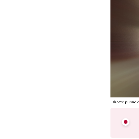
ставят. А
за их дура
Мавзолей 
известног
находится
Ленина яв
Фото: public 