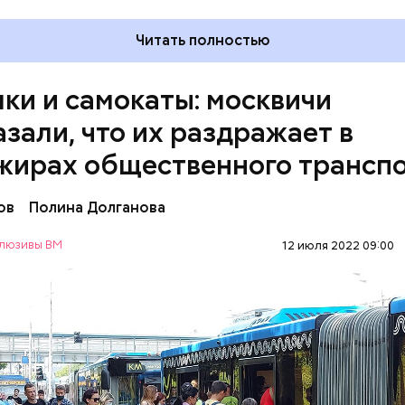
Читать полностью
ки и самокаты: москвичи
азали, что их раздражает в
жирах общественного трансп
ов
Полина Долганова
люзивы ВМ
12 июля 2022 09:00
 большие прямо бесит, когда не снимают. Если еде
ательно тебя чем-нибудь заденут, — сказала Алекс
РТ
ПАССАЖИРЫ
МОСКВА