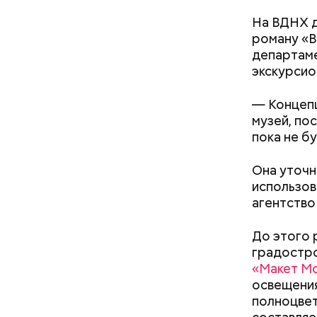
На ВДНХ д
роману «В
департаме
— А меня 
экскурсио
слушают м
— Концепц
музей, по
пока не б
Она уточн
использов
агентство
Мавзол
До этого 
градостро
«Макет М
освещения
полноцвет