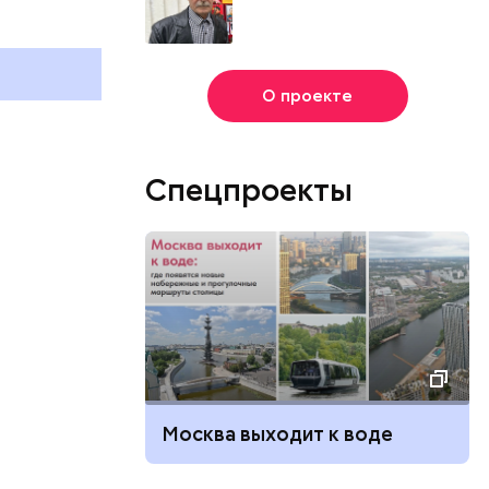
и
отмечают в России и мире 3
холостяка: 
августа
отмечают в 
августа
О проекте
Спецпроекты
Москва выходит к воде