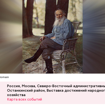
 ты присесть хочешь после рабочего дня, но не мо
цких сумок, — посетовала Катя, 20 лет.
Ленина — это памятник, музей, а также усыпальниц
Хотела спасти малыша: как
Вода за 10 тыся
о вождя советского народа Владимира Ильича Лен
мать и сын погибли при
японский напит
 в самом центре Красной площади. Более того, м
падении из окна в Раменском
лишний вес
ляется одним из важных объектов, охраняемых Ю
domain
Россия, Москва, Северо-Восточный административны
Останкинский район, Выставка достижений народно
хозяйства
Карта всех событий