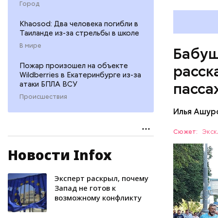
Город
Khaosod: Два человека погибли в
Таиланде из-за стрельбы в школе
В мире
Бабуш
Пожар произошел на объекте
расск
Wildberries в Екатеринбурге из-за
атаки БПЛА ВСУ
пасса
Происшествия
Илья Ашур
Сюжет:
Экск
Новости Infox
— Рюкзаки
пик, обяз
лет.
Эксперт раскрыл, почему
ТРАНСПО
Запад не готов к
возможному конфликту