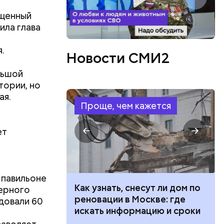
ященный
ила глава
ео или
.
Новости СМИ2
льшой
тории, но
ая.
Проще, чем кажется
ет
 павильоне
 100 тысяч
Как узнать, снесут ли дом по
ерного
дарства при
реновации в Москве: где
довали 60
ии: кто может
искать информацию и сроки
 какие нужны