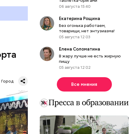
таблетка-оригами
06 августа 15:40
Екатерина Рощина
Без огонька работаем,
товарищи, нет энтузиазма!
05 августа 12:03
Елена Соломатина
орта
В жару лучше не есть жирную
пищу
05 августа 12:02
Город
Все мнения
шь в час
андра, 19