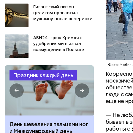
Гигантский питон
целиком проглотил
мужчину после вечеринки
АБН24: трюк Кремля с
удобрениями вызвал
возмущение в Польше
Фото: Мобиль
Корреспон
Праздник каждый день
москвичей
обществен
люди с са
еще не нр
— Не любл
бывает в 
День шевеления пальцами ног
День разгля
работы с 
и Международный день
горизонта и 