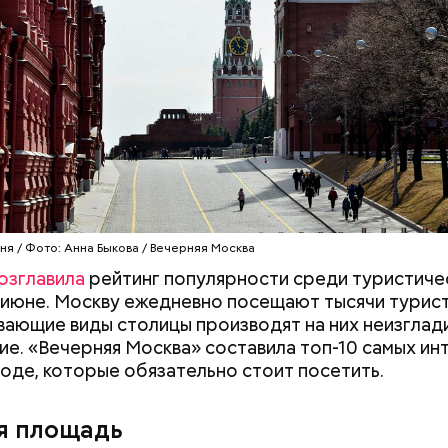
я очень раздражает, когда пытаешься выйти из ва
люди стоят прямо по центру в дверях. И приходитс
ня / Фото: Анна Быкова / Вечерняя Москва
а они не дают тебе пройти, что очень бестактно, —
озглавила
рейтинг популярности среди туристиче
ся Игорь, 55 лет.
 июне. Москву ежедневно посещают тысячи турист
ающие виды столицы производят на них неизгла
ие. «Вечерняя Москва» составила топ-10 самых и
роде, которые обязательно стоит посетить.
я площадь