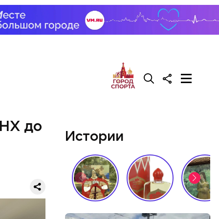
о Ленина.
ьича
дают коже
ально
ено
ДНХ до
Истории
о
сумок