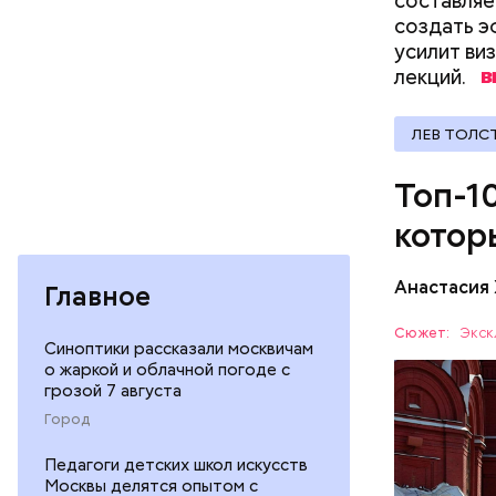
составляе
создать э
усилит ви
лекций.
ЛЕВ ТОЛС
— Еще тип
Топ-1
эскалатор
очередь. 
котор
эскалатор
Анастасия
Главное
Красная п
Сюжет:
Экск
Синоптики рассказали москвичам
столицы. 
о жаркой и облачной погоде с
чтобы уви
ОТДЫХ
грозой 7 августа
Мавзолей.
Город
России. С
году комп
Педагоги детских школ искусств
в состав 
Москвы делятся опытом с