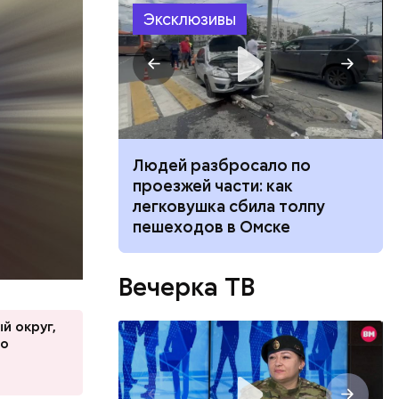
жешь — из-
Эксклюзивы
а всем
ч: поможет ли
Людей разбросало по
ина. Он
ок сбросить
проезжей части: как
авзолей
легковушка сбила толпу
НЕСКО.
пешеходов в Омске
Вечерка ТВ
й округ,
го