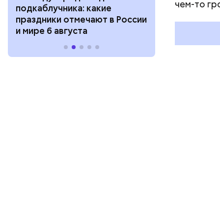
чем-то гр
подкаблучника: какие
курсанта: ка
праздники отмечают в России
отмечают в Р
и мире 6 августа
августа