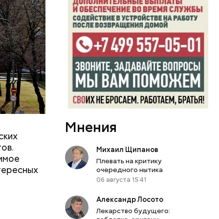
гона
я их
Мнения
ских
ов.
Михаил Щипанов
димое
Плевать на критику
нтересных
очередного нытика
06 августа 15:41
Александр Лосото
Лекарство будущего: