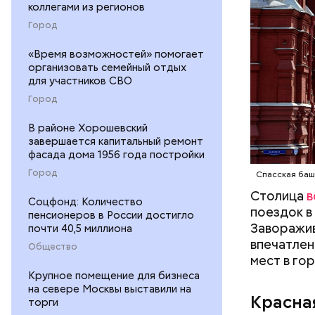
коллегами из регионов
Город
«Время возможностей» помогает
организовать семейный отдых
для участников СВО
Город
В районе Хорошевский
завершается капитальный ремонт
фасада дома 1956 года постройки
— Вот мен
Город
метро, а 
Спасская баш
толкать, 
Столица
в
Соцфонд: Количество
пожаловал
поездок в
пенсионеров в России достигло
Заворажив
почти 40,5 миллиона
впечатлен
Общество
мест в го
Крупное помещение для бизнеса
на севере Москвы выставили на
Красна
торги