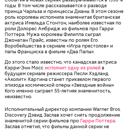
у них кончается и они затухают.
годы. В том числе рассказывается о разводе
принца Чарльза и принцессы Дианы. В этом сезоне
роль королевы исполнила знаменитая британская
актриса Имельда Стонтон, наиболее известная по
роли Долорес Амбридж из фильмов про Гарри
— Лисички можно употреблять в различном виде:
Поттера. Мужа королевы Филиппа сыграл
жареном, вареном, тушеном, сушеном и соленом.
Джонатан Прайс, известны по ролям Его
Вернет молодость и снизит
Однако с точки зрения пользы лучше отдать
Воробейшества в сериале «Игра престолов» и
воспаление: диетолог Писарева
предпочтение маринованным, соленым и тушеным
рассказала о пользе черники
папы Франциска в фильме «Два Папы».
вариациям, — посоветовал эндокринолог.
До этого стало известно, что канадская актриса
Кэрри-Энн Мосс
— Электричества нет. Но есть электростанция. И
исполнит одну из ролей
в
По его словам, молния может распасться, улететь
будущем сериале режиссера Лесли Хэдланд
секретарь партийной организации сжалился и
или просто погаснуть. Однако есть риск, что она
«Аколит». Картина станет приквелом первого
выделил нам цветной телевизор. И мы вечером
«Новым рекордам — быть»: как
может и взорваться.
активность Эль-Ниньо может
эпизода космической оперы «Звездные войны».
смогли посмотреть матч, — вспоминает он.
отразиться на предстоящем лете
Кого именно сыграет 55-летняя знаменитость,
в России
неизвестно.
Исполнительный директор компании Warner Bros.
Discovery Дэвид Заслав хочет снять продолжение
знаменитой серии фильмов про
Гарри Поттера
.
Заслав отметил, что фильмы данной серии не