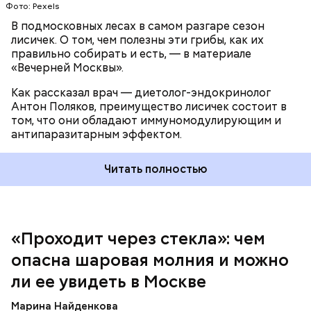
Фото: Pexels
паниковать, подчеркнул Бычков:
В подмосковных лесах в самом разгаре сезон
лисичек. О том, чем полезны эти грибы, как их
правильно собирать и есть, — в материале
«Вечерней Москвы».
Как рассказал врач — диетолог-эндокринолог
В Припяти он проработал восемь суток. В его
Антон Поляков, преимущество лисичек состоит в
задачу входило измерение уровня радиации в
«Грязная» зона: возможна ли
том, что они обладают иммуномодулирующим и
воздухе. Кроме того, Макеев участвовал в
жизнь в пострадавших от
антипаразитарным эффектом.
эвакуации населения из города, которую, по его
Чернобыльской аварии районах
мнению, нужно было делать раньше на несколько
дней.
Читать полностью
«Проходит через стекла»: чем
Среднее время жизни молнии (маленькой и
опасна шаровая молния и можно
средней) около 30 секунд. Большие же могут жить
ли ее увидеть в Москве
и до нескольких минут, отметил эксперт.
Марина Найденкова