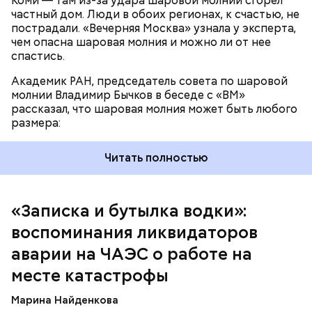
Коми — там из-за удара шаровой молнии сгорел
частный дом. Люди в обоих регионах, к счастью, не
пострадали. «Вечерняя Москва» узнала у эксперта,
чем опасна шаровая молния и можно ли от нее
спастись.
Академик РАН, председатель совета по шаровой
молнии Владимир Бычков в беседе с «ВМ»
рассказал, что шаровая молния может быть любого
размера:
Читать полностью
— Об аварии я узнал 26 апреля, когда нас подняли
по тревоге. Мы были дома, за нами приехал
транспорт. Привезли в полк. Построились. Сказали,
«Записка и бутылка водки»:
что произошло. Создали мобильный отряд. Через
воспоминания ликвидаторов
несколько часов мы направились в сторону
Чернобыля, — вспоминает Макеев.
аварии на ЧАЭС о работе на
месте катастрофы
Марина Найденкова