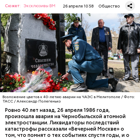
Сюжет:
Эксклюзивы ВМ
26 апреля 10:58
Общество
Специалист гражданской обороны Московского
авиацентра Владимир Макеев в 1986 году служил в
Киеве в отдельном механизированном полку
гражданской обороны. На тот момент, когда
произошла авария на Чернобыльской атомной
АВАРИИ
ЧЕРНОБЫЛЬ
ИСТОРИЯ
станции, ему было 26 лет.
Возложение цветов к 40-летию аварии на ЧАЭС в Мелитополе / Фото:
ТАСС / Александр Полегенько
Ровно 40 лет назад, 26 апреля 1986 года,
произошла авария на Чернобыльской атомной
электростанции. Ликвидаторы последствий
катастрофы рассказали «Вечерней Москве» о
том, что помнят о тех событиях спустя годы, и о