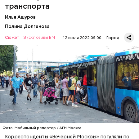
транспорта
Илья Ашуров
Полина Долганова
Сюжет:
Эксклюзивы ВМ
12 июля 2022 09:00
Город
— Рюкзаки большие прямо бесит, когда не
снимают. Если едешь в час пик, обязательно тебя
чем-нибудь заденут, — сказала Александра, 19 лет.
ТРАНСПОРТ
ПАССАЖИРЫ
МОСКВА
Фото: Мобильный репортер / АГН Москва
Корреспонденты «Вечерней Москвы» погуляли по