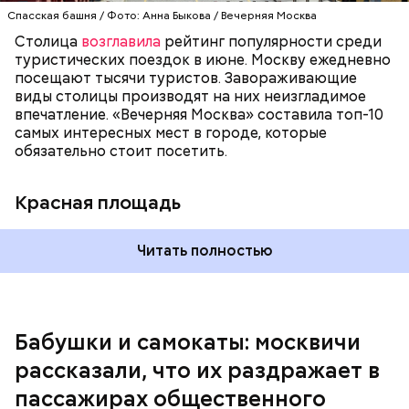
Спасская башня / Фото: Анна Быкова / Вечерняя Москва
— Еще типичная ситуация, когда говорят:
Столица
возглавила
рейтинг популярности среди
«Занимайте обе стороны эскалатора». А никто не
туристических поездок в июне. Москву ежедневно
занимает! И из-за этого образуется огромная
посещают тысячи туристов. Завораживающие
очередь. И если опаздываешь, то идешь по этому
виды столицы производят на них неизгладимое
огромному эскалатору очень-очень долго, —
впечатление. «Вечерняя Москва» составила топ-10
поделился Андрей, 19 лет.
самых интересных мест в городе, которые
обязательно стоит посетить.
Красная площадь
Читать полностью
— Вот меня очень раздражает, когда пытаешься
Бабушки и самокаты: москвичи
выйти из вагона метро, а люди стоят прямо по
рассказали, что их раздражает в
центру в дверях. И приходится их толкать, а они
не дают тебе пройти, что очень бестактно, —
пассажирах общественного
пожаловался Игорь, 55 лет.