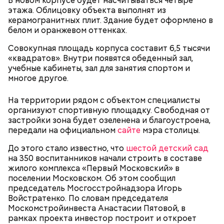
В новом корпусе будет насчитываться четыре
— Не люблю, когда велосипеды где ни попадя
этажа. Облицовку объекта выполнят из
оставляют. Иногда пытаешься зайти в метро, а у
керамогранитных плит. Здание будет оформлено в
входа велосипед. И ты просишь: мол, уберите —
белом и оранжевом оттенках.
там же ведь специальные подставки есть для
велосипедов. Но без толку: на подставки не ставят,
Совокупная площадь корпуса составит 6,5 тысячи
а ставят у дверей. И это прямо мешает очень
«квадратов». Внутри появятся обеденный зал,
сильно, — сказал Иван, 19 лет.
учебные кабинеты, зал для занятия спортом и
многое другое.
На территории рядом с объектом специалисты
Внутри Мавзолея находится траурный зал, где
организуют спортивную площадку. Свободная от
покоится тело Ленина. Он оформлен в темных и
застройки зона будет озеленена и благоустроена,
красных тонах. Тело Владимира Ильича
передали на официальном
сайте
мэра столицы.
подсвечивают 14 лампочек розового спектра,
которые придают коже естественный цвет. Это
До этого стало известно, что
шестой детский сад
позволяет Ленину выглядеть максимально живым.
на 350 воспитанников начали строить в составе
Также в саркофаге постоянно циркулирует воздух
жилого комплекса «Первый Московский» в
температурой +16 градусов. Отметим, что в здании
поселении Московском. Об этом сообщил
запрещено фотографировать бывшего вождя и
председатель Мосгосстройнадзора Игорь
— В пассажирах не терплю грубости. Да и, в
снимать на видео.
Войстратенко. По словам председателя
принципе, все. А так я спокойный, когда поем, —
Москомстройинвеста Анастасии Пятовой, в
говорит с улыбкой Владимир, 45 лет.
рамках проекта инвестор построит и откроет