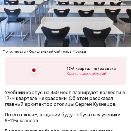
Московский зоопарк — один из старейших в
Европе. Он расположился на территории почти 22
гектара в самом центре Москвы и по своей
площади занимает пятое место в России после
зоопарков Ярославля, Ростова-на-Дону,
Новосибирска и Красноярска.
— Рюкзаки необходимо снимать! И самокаты бесят!
Фото: mos.ru / Официальный сайт мэра Москвы
— заявила Ирина Васильевна, 60 лет.
17-й квартал некрасовка
Карта всех событий
Учебный корпус на 350 мест планируют возвести в
17-м квартале Некрасовки. Об этом рассказал
главный архитектор столицы Сергей Кузнецов.
По его словам, в здании будут обучаться ученики
8–11-х классов.
Московский зоопарк