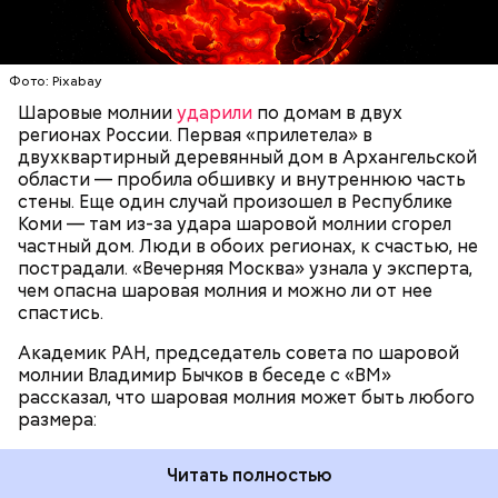
доходить до нескольких метров. Шаровая молния
проходит и через стекла, даже часто не оставляя
следов. Она как капля стекает, растекается. Может
УЧЕНЫЕ
МОЛНИИ
ПОГОДА
и в окно влезть, причем в двухметровое.
Фото: Pixabay
Сжимается, как воздушный шар, и проходит.
Шаровые молнии
ударили
по домам в двух
регионах России. Первая «прилетела» в
двухквартирный деревянный дом в Архангельской
По его словам, солдаты не знали о масштабах
области — пробила обшивку и внутреннюю часть
трагедии. Подобных аварий раньше не случалось.
стены. Еще один случай произошел в Республике
Поэтому он не испытывал страха.
Коми — там из-за удара шаровой молнии сгорел
частный дом. Люди в обоих регионах, к счастью, не
пострадали. «Вечерняя Москва» узнала у эксперта,
чем опасна шаровая молния и можно ли от нее
спастись.
Академик РАН, председатель совета по шаровой
молнии Владимир Бычков в беседе с «ВМ»
рассказал, что шаровая молния может быть любого
размера:
Читать полностью