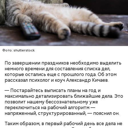
грибники все чаще стали находить мутинус
Равенеля. Это гриб, который также известен как
сморчок вонючий или веселка вонючая. Мутинус
Равенеля завезли в Евразию из Северной Америки,
— Заранее предсказать, как объект себя поведет,
и в последние годы он стал все чаще встречаться в
Вернулся Макеев в Киев в ночь с 3 на 4 мая. По его
невозможно. Если допустить резкое движение,
средней полосе России.
Не опасен ли он и можно
словам, ему казалось, что он вернулся домой с
поток воздуха может увлечь шар за человеком, и
ли собирать
обычные грибы, которые растут
фронта с победой.
тот будет следовать за ним до тех пор, пока не
рядом, «Вечерней Москве» рассказал эксперт по
угаснет, — объяснил Бычков. — Но чаще всего они
грибам Дмитрий Тихомиров.
Фото: shutterstock
не взрываются. Это редкий случай. Обычно энергия
у них кончается и они затухают.
По завершении праздников необходимо выделить
немного времени для составления списка дел,
которые остались еще с прошлого года. Об этом
рассказал психолог и коуч Александр Кичаев.
— Лисички можно употреблять в различном виде:
— Постарайтесь выписать планы на год и
жареном, вареном, тушеном, сушеном и соленом.
максимально детализировать ближайшие дела. Это
Вернет молодость и снизит
Однако с точки зрения пользы лучше отдать
позволит нашему бессознательному уже
воспаление: диетолог Писарева
предпочтение маринованным, соленым и тушеным
переключиться на рабочий алгоритм —
рассказала о пользе черники
вариациям, — посоветовал эндокринолог.
напряженный, структурированный, — пояснил он.
Таким образом, в первый рабочий день все дела не
— Электричества нет. Но есть электростанция. И