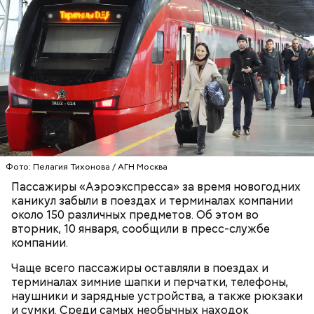
Московский зоопарк
Фото: Пелагия Тихонова / АГН Москва
— Не люблю, когда велосипеды где ни попадя
Пассажиры «Аэроэкспресса» за время новогодних
оставляют. Иногда пытаешься зайти в метро, а у
каникул забыли в поездах и терминалах компании
входа велосипед. И ты просишь: мол, уберите —
около 150 различных предметов. Об этом во
там же ведь специальные подставки есть для
вторник, 10 января, сообщили в пресс-службе
велосипедов. Но без толку: на подставки не ставят,
компании.
а ставят у дверей. И это прямо мешает очень
сильно, — сказал Иван, 19 лет.
Чаще всего пассажиры оставляли в поездах и
терминалах зимние шапки и перчатки, телефоны,
наушники и зарядные устройства, а также рюкзаки
и сумки. Среди самых необычных находок