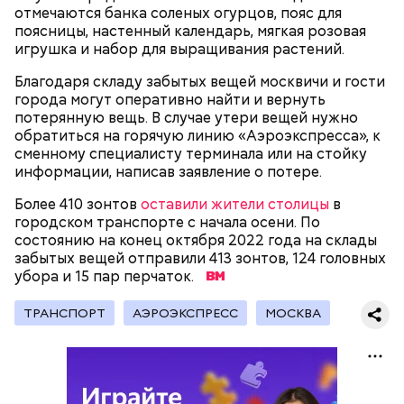
Внутри Мавзолея находится траурный зал, где
отмечаются банка соленых огурцов, пояс для
покоится тело Ленина. Он оформлен в темных и
поясницы, настенный календарь, мягкая розовая
красных тонах. Тело Владимира Ильича
игрушка и набор для выращивания растений.
подсвечивают 14 лампочек розового спектра,
которые придают коже естественный цвет. Это
Благодаря складу забытых вещей москвичи и гости
позволяет Ленину выглядеть максимально живым.
города могут оперативно найти и вернуть
Также в саркофаге постоянно циркулирует воздух
потерянную вещь. В случае утери вещей нужно
температурой +16 градусов. Отметим, что в здании
обратиться на горячую линию «Аэроэкспресса», к
запрещено фотографировать бывшего вождя и
сменному специалисту терминала или на стойку
— В пассажирах не терплю грубости. Да и, в
снимать на видео.
информации, написав заявление о потере.
принципе, все. А так я спокойный, когда поем, —
говорит с улыбкой Владимир, 45 лет.
Более 410 зонтов
оставили жители столицы
в
городском транспорте с начала осени. По
состоянию на конец октября 2022 года на склады
забытых вещей отправили 413 зонтов, 124 головных
убора и 15 пар перчаток.
Мавзолей Ленина — это памятник, музей, а также
усыпальница всем известного вождя советского
ТРАНСПОРТ
АЭРОЭКСПРЕСС
МОСКВА
народа Владимира Ильича Ленина. Он находится в
самом центре Красной площади. Более того,
мавзолей Ленина является одним из важных
объектов, охраняемых ЮНЕСКО.