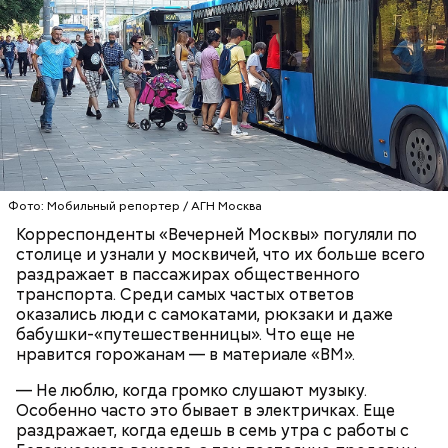
— Рюкзаки большие прямо бесит, когда не
снимают. Если едешь в час пик, обязательно тебя
чем-нибудь заденут, — сказала Александра, 19 лет.
ТРАНСПОРТ
ПАССАЖИРЫ
МОСКВА
Фото: Мобильный репортер / АГН Москва
Корреспонденты «Вечерней Москвы» погуляли по
столице и узнали у москвичей, что их больше всего
раздражает в пассажирах общественного
транспорта. Среди самых частых ответов
оказались люди с самокатами, рюкзаки и даже
бабушки-«путешественницы». Что еще не
нравится горожанам — в материале «ВМ».
— Не люблю, когда громко слушают музыку.
Особенно часто это бывает в электричках. Еще
раздражает, когда едешь в семь утра с работы с