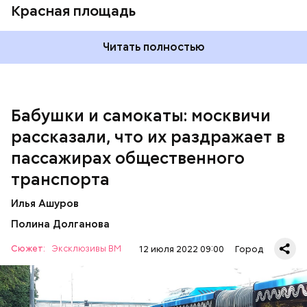
Красная площадь
Читать полностью
— Вот меня очень раздражает, когда пытаешься
Бабушки и самокаты: москвичи
выйти из вагона метро, а люди стоят прямо по
рассказали, что их раздражает в
центру в дверях. И приходится их толкать, а они
не дают тебе пройти, что очень бестактно, —
пассажирах общественного
пожаловался Игорь, 55 лет.
транспорта
Илья Ашуров
Полина Долганова
Сюжет:
Эксклюзивы ВМ
12 июля 2022 09:00
Город