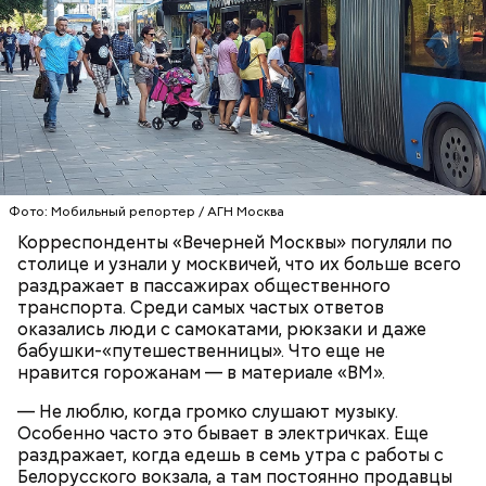
— Рюкзаки большие прямо бесит, когда не
снимают. Если едешь в час пик, обязательно тебя
чем-нибудь заденут, — сказала Александра, 19 лет.
ТРАНСПОРТ
ПАССАЖИРЫ
МОСКВА
Фото: Мобильный репортер / АГН Москва
Корреспонденты «Вечерней Москвы» погуляли по
столице и узнали у москвичей, что их больше всего
раздражает в пассажирах общественного
транспорта. Среди самых частых ответов
оказались люди с самокатами, рюкзаки и даже
бабушки-«путешественницы». Что еще не
нравится горожанам — в материале «ВМ».
— Не люблю, когда громко слушают музыку.
Особенно часто это бывает в электричках. Еще
раздражает, когда едешь в семь утра с работы с
Белорусского вокзала, а там постоянно продавцы