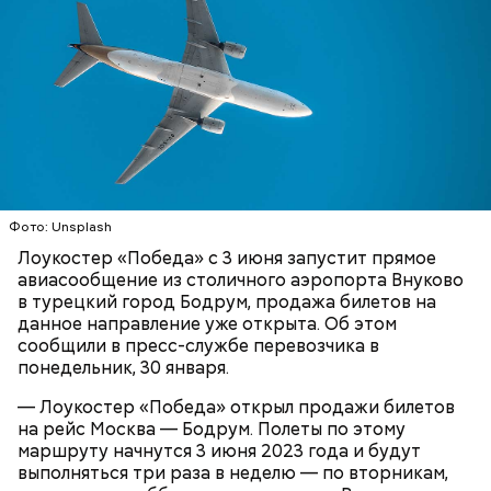
Московский зоопарк
Фото: Unsplash
Лоукостер «Победа» с 3 июня запустит прямое
— Не люблю, когда велосипеды где ни попадя
авиасообщение из столичного аэропорта Внуково
оставляют. Иногда пытаешься зайти в метро, а у
в турецкий город Бодрум, продажа билетов на
входа велосипед. И ты просишь: мол, уберите —
данное направление уже открыта. Об этом
там же ведь специальные подставки есть для
сообщили в пресс-службе перевозчика в
велосипедов. Но без толку: на подставки не ставят,
понедельник, 30 января.
а ставят у дверей. И это прямо мешает очень
сильно, — сказал Иван, 19 лет.
— Лоукостер «Победа» открыл продажи билетов
на рейс Москва — Бодрум. Полеты по этому
маршруту начнутся 3 июня 2023 года и будут
выполняться три раза в неделю — по вторникам,
Внутри Мавзолея находится траурный зал, где