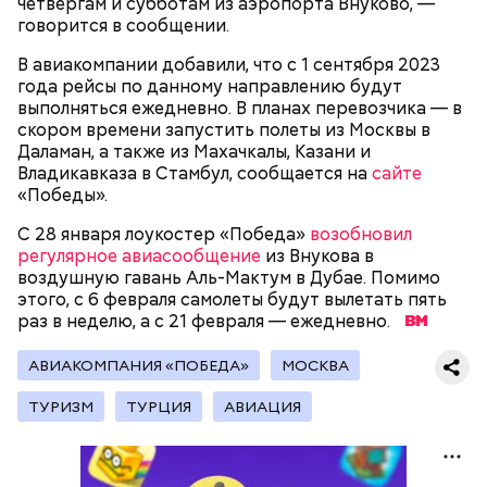
четвергам и субботам из аэропорта Внуково, —
покоится тело Ленина. Он оформлен в темных и
говорится в сообщении.
красных тонах. Тело Владимира Ильича
подсвечивают 14 лампочек розового спектра,
В авиакомпании добавили, что с 1 сентября 2023
которые придают коже естественный цвет. Это
года рейсы по данному направлению будут
позволяет Ленину выглядеть максимально живым.
выполняться ежедневно. В планах перевозчика — в
Также в саркофаге постоянно циркулирует воздух
скором времени запустить полеты из Москвы в
температурой +16 градусов. Отметим, что в здании
Даламан, а также из Махачкалы, Казани и
запрещено фотографировать бывшего вождя и
Владикавказа в Стамбул, сообщается на
сайте
— В пассажирах не терплю грубости. Да и, в
снимать на видео.
«Победы».
принципе, все. А так я спокойный, когда поем, —
говорит с улыбкой Владимир, 45 лет.
С 28 января лоукостер «Победа»
возобновил
регулярное авиасообщение
из Внукова в
воздушную гавань Аль-Мактум в Дубае. Помимо
этого, с 6 февраля самолеты будут вылетать пять
раз в неделю, а с 21 февраля — ежедневно.
Мавзолей Ленина — это памятник, музей, а также
усыпальница всем известного вождя советского
АВИАКОМПАНИЯ «ПОБЕДА»
МОСКВА
народа Владимира Ильича Ленина. Он находится в
самом центре Красной площади. Более того,
ТУРИЗМ
ТУРЦИЯ
АВИАЦИЯ
мавзолей Ленина является одним из важных
объектов, охраняемых ЮНЕСКО.