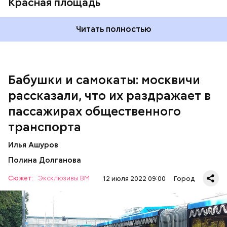
Красная площадь
Читать полностью
— Вот меня очень раздражает, когда пытаешься
Бабушки и самокаты: москвичи
выйти из вагона метро, а люди стоят прямо по
рассказали, что их раздражает в
центру в дверях. И приходится их толкать, а они
не дают тебе пройти, что очень бестактно, —
пассажирах общественного
пожаловался Игорь, 55 лет.
транспорта
Илья Ашуров
Полина Долганова
Сюжет:
Эксклюзивы ВМ
12 июля 2022 09:00
Город