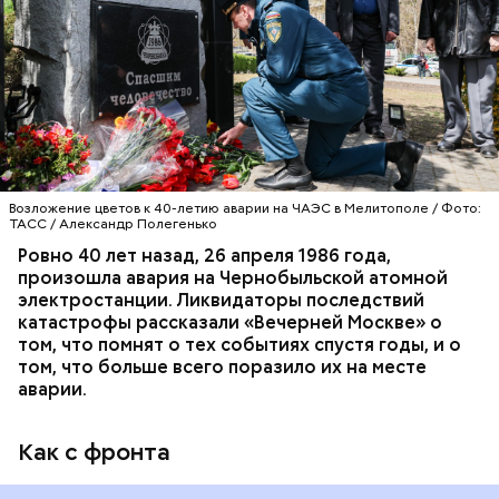
авиацентра Владимир Макеев в 1986 году служил в
Киеве в отдельном механизированном полку
гражданской обороны. На тот момент, когда
произошла авария на Чернобыльской атомной
АВАРИИ
ЧЕРНОБЫЛЬ
ИСТОРИЯ
станции, ему было 26 лет.
Возложение цветов к 40-летию аварии на ЧАЭС в Мелитополе / Фото:
ТАСС / Александр Полегенько
Ровно 40 лет назад, 26 апреля 1986 года,
произошла авария на Чернобыльской атомной
электростанции. Ликвидаторы последствий
катастрофы рассказали «Вечерней Москве» о
том, что помнят о тех событиях спустя годы, и о
том, что больше всего поразило их на месте
аварии.
Как с фронта