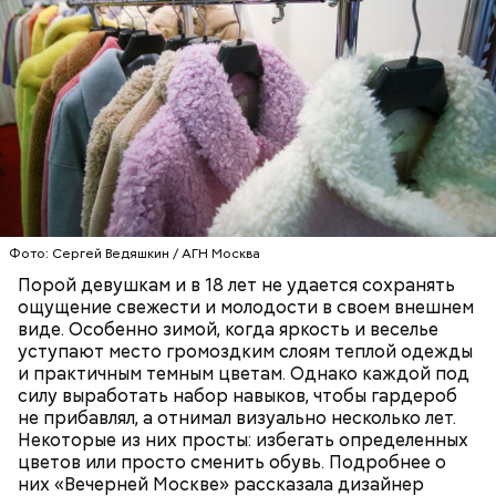
— Каждый год 26 апреля ездим на Митинское
кладбище. Для нас это важная дата. Потом
собираемся где-нибудь за столом и говорим о
Он также рассказал, что появление шаровых
личном, не о катастрофе, — добавляет он.
молний не редкость и в Москве.
Фото: Сергей Ведяшкин / АГН Москва
Порой девушкам и в 18 лет не удается сохранять
ощущение свежести и молодости в своем внешнем
виде. Особенно зимой, когда яркость и веселье
уступают место громоздким слоям теплой одежды
и практичным темным цветам. Однако каждой под
силу выработать набор навыков, чтобы гардероб
не прибавлял, а отнимал визуально несколько лет.
Макеев ежегодно встречается с коллегами по
Некоторые из них просты: избегать определенных
ликвидации аварии на Чернобыльской АЭС. По его
цветов или просто сменить обувь. Подробнее о
словам, «старая дружба не ржавеет». При встречах
— Бояться шаровых молний не надо, важно
них «Вечерней Москве» рассказала дизайнер
ликвидаторы в основном разговаривают о личном,