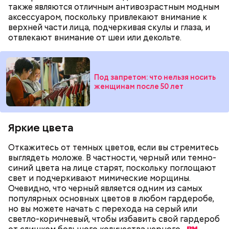
жареном, вареном, тушеном, сушеном и соленом.
также являются отличным антивозрастным модным
Вернет молодость и снизит
Однако с точки зрения пользы лучше отдать
аксессуаром, поскольку привлекают внимание к
воспаление: диетолог Писарева
предпочтение маринованным, соленым и тушеным
верхней части лица, подчеркивая скулы и глаза, и
рассказала о пользе черники
вариациям, — посоветовал эндокринолог.
отвлекают внимание от шеи или декольте.
— Электричества нет. Но есть электростанция. И
По его словам, молния может распасться, улететь
секретарь партийной организации сжалился и
или просто погаснуть. Однако есть риск, что она
выделил нам цветной телевизор. И мы вечером
Под запретом: что нельзя носить
«Новым рекордам — быть»: как
может и взорваться.
женщинам после 50 лет
активность Эль-Ниньо может
смогли посмотреть матч, — вспоминает он.
отразиться на предстоящем лете
в России
Яркие цвета
Откажитесь от темных цветов, если вы стремитесь
выглядеть моложе. В частности, черный или темно-
синий цвета на лице старят, поскольку поглощают
Поляков предупредил: не стоит собирать грибы у
свет и подчеркивают мимические морщины.
обочин дорог или рядом с промышленными
Одним из запоминающихся событий того периода
Очевидно, что черный является одним из самых
предприятиями, так как они могут накапливать в
для Макеева стал футбольный матч между
популярных основных цветов в любом гардеробе,
себе токсические вещества.
киевским «Динамо» и мадридским «Атлетико»,
но вы можете начать с перехода на серый или
который состоялся 3 мая в Киеве. Полк Макеева жил
светло-коричневый, чтобы избавить свой гардероб
в палатках в лесу около Варовичей, в 12 километрах