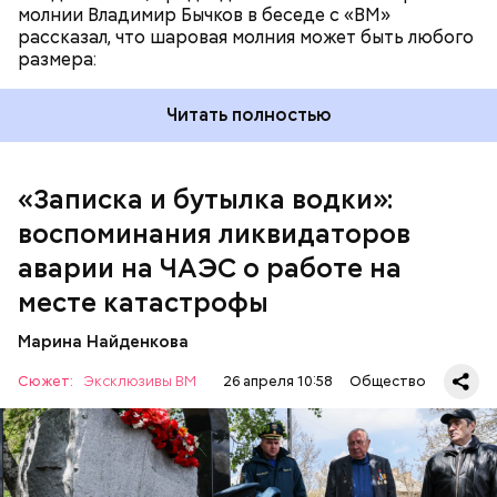
молнии Владимир Бычков в беседе с «ВМ»
рассказал, что шаровая молния может быть любого
размера:
Читать полностью
— Об аварии я узнал 26 апреля, когда нас подняли
по тревоге. Мы были дома, за нами приехал
транспорт. Привезли в полк. Построились. Сказали,
«Записка и бутылка водки»:
что произошло. Создали мобильный отряд. Через
воспоминания ликвидаторов
несколько часов мы направились в сторону
Чернобыля, — вспоминает Макеев.
аварии на ЧАЭС о работе на
месте катастрофы
Марина Найденкова
Сюжет:
Эксклюзивы ВМ
26 апреля 10:58
Общество
Специалист гражданской обороны Московского