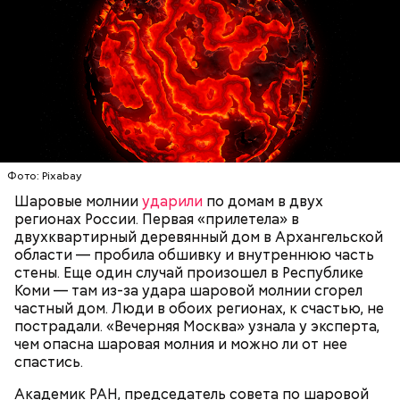
— Маленькие — от одного сантиметра, средние —
около 20 сантиметров, а самые большие могут
доходить до нескольких метров. Шаровая молния
проходит и через стекла, даже часто не оставляя
следов. Она как капля стекает, растекается. Может
УЧЕНЫЕ
МОЛНИИ
ПОГОДА
и в окно влезть, причем в двухметровое.
Фото: Pixabay
Сжимается, как воздушный шар, и проходит.
Шаровые молнии
ударили
по домам в двух
регионах России. Первая «прилетела» в
двухквартирный деревянный дом в Архангельской
По его словам, солдаты не знали о масштабах
области — пробила обшивку и внутреннюю часть
трагедии. Подобных аварий раньше не случалось.
стены. Еще один случай произошел в Республике
Поэтому он не испытывал страха.
Коми — там из-за удара шаровой молнии сгорел
частный дом. Люди в обоих регионах, к счастью, не
пострадали. «Вечерняя Москва» узнала у эксперта,
чем опасна шаровая молния и можно ли от нее
спастись.
Академик РАН, председатель совета по шаровой