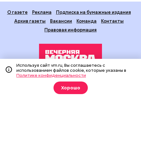
О газете
Реклама
Подписка на бумажные издания
Архив газеты
Вакансии
Команда
Контакты
Правовая информация
Используя сайт vm.ru, Вы соглашаетесь с
использованием файлов cookie, которые указаны в
Политике конфиденциальности
Издание создано при финансовой поддержке Департамента
средств массовой информации и рекламы города Москвы.
Хорошо
На сайте применяются рекомендательные технологии
(информационные технологии предоставления информации
на основе сбора, систематизации и анализа сведений,
относящихся к предпочтениям пользователей сети
«Интернет», находящихся на территории Российской
Федерации).
Сетевое издание "Вечерняя Москва" (18+) зарегистрировано
в Федеральной службе по надзору в сфере связи,
информационных технологий и массовых коммуникаций
(Роскомнадзор). Свидетельство о регистрации ЭЛ № ФС 77 -