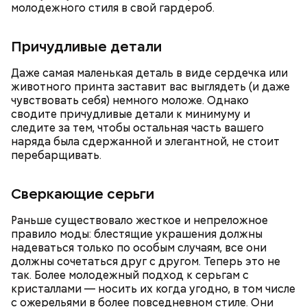
молодежного стиля в свой гардероб.
Причудливые детали
А в лесах Шатурского округа Московской области
Даже самая маленькая деталь в виде сердечка или
грибники все чаще стали находить мутинус
животного принта заставит вас выглядеть (и даже
Равенеля. Это гриб, который также известен как
чувствовать себя) немного моложе. Однако
сморчок вонючий или веселка вонючая. Мутинус
сводите причудливые детали к минимуму и
Равенеля завезли в Евразию из Северной Америки,
следите за тем, чтобы остальная часть вашего
— Заранее предсказать, как объект себя поведет,
и в последние годы он стал все чаще встречаться в
наряда была сдержанной и элегантной, не стоит
Вернулся Макеев в Киев в ночь с 3 на 4 мая. По его
невозможно. Если допустить резкое движение,
средней полосе России.
Не опасен ли он и можно
перебарщивать.
словам, ему казалось, что он вернулся домой с
поток воздуха может увлечь шар за человеком, и
ли собирать
обычные грибы, которые растут
фронта с победой.
тот будет следовать за ним до тех пор, пока не
рядом, «Вечерней Москве» рассказал эксперт по
Сверкающие серьги
угаснет, — объяснил Бычков. — Но чаще всего они
грибам Дмитрий Тихомиров.
не взрываются. Это редкий случай. Обычно энергия
Раньше существовало жесткое и непреложное
у них кончается и они затухают.
правило моды: блестящие украшения должны
надеваться только по особым случаям, все они
должны сочетаться друг с другом. Теперь это не
так. Более молодежный подход к серьгам с
кристаллами — носить их когда угодно, в том числе
— Лисички можно употреблять в различном виде:
с ожерельями в более повседневном стиле. Они