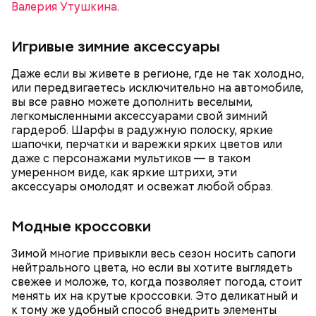
сохранять спокойствие. Обычная молния — это
Валерия Утушкина
.
о том, как дела, что нового произошло за год.
серьезно, особенно если находитесь в воде, около
высоких зданий и предметов, около деревьев, —
Игривые зимние аксессуары
отметил ученый.
Даже если вы живете в регионе, где не так холодно,
или передвигаетесь исключительно на автомобиле,
вы все равно можете дополнить веселыми,
легкомысленными аксессуарами свой зимний
гардероб. Шарфы в радужную полоску, яркие
шапочки, перчатки и варежки ярких цветов или
даже с персонажами мультиков — в таком
умеренном виде, как яркие штрихи, эти
аксессуары омолодят и освежат любой образ.
— Встречался с теми, кто уехал раньше, так как
раньше прибывал на место. Было большое чувство
Модные кроссовки
Опасные виды грибов хорошо маскируются под
радости от встречи с однополчанами, — говорит
съедобные, поэтому неопытным людям очень
он.
Зимой многие привыкли весь сезон носить сапоги
Однако если молния все же взорвется, то это
сложно
распознать ложный гриб
. Как отличить
нейтрального цвета, но если вы хотите выглядеть
может привести к тому, что человек получит ожоги
съедобные грибы от ядовитых — в материале «ВМ».
свежее и моложе, то, когда позволяет погода, стоит
или загорится помещение, предупредил эксперт.
менять их на крутые кроссовки. Это деликатный и
к тому же удобный способ внедрить элементы