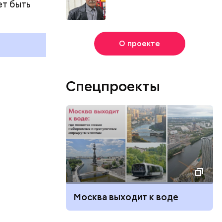
ет быть
с зеркалом: какие праздники
Международ
и
отмечают в России и мире 3
холостяка: 
августа
отмечают в 
августа
О проекте
Спецпроекты
Москва выходит к воде