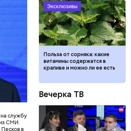
вил
Эксклюзивы
орог или
ведет к
Польза от сорняка: какие
пасно
витамины содержатся в
рвов глаз
крапиве и можно ли ее есть
Вечерка ТВ
 на службу
 из СМИ.
 Песков в