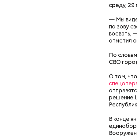
среду, 29 
— Мы виде
нужно з
по зову с
нельзя 
воевать, 
не стои
отметил о
металли
По словам
СВО город
Кроме тог
О том, чт
они подав
спецопер
кишечнике
отправятс
решение Ш
Республик
В конце я
единоборс
Вооруженн