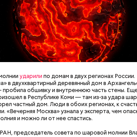
y
молнии
ударили
по домам в двух регионах России.
а» в двухквартирный деревянный дом в Архангель
 пробила обшивку и внутреннюю часть стены. Ещ
оизошел в Республике Коми — там из-за удара ша
орел частный дом. Люди в обоих регионах, к счаст
и. «Вечерняя Москва» узнала у эксперта, чем опас
олния и можно ли от нее спастись.
РАН, председатель совета по шаровой молнии В
дывания
День качания на качелях и