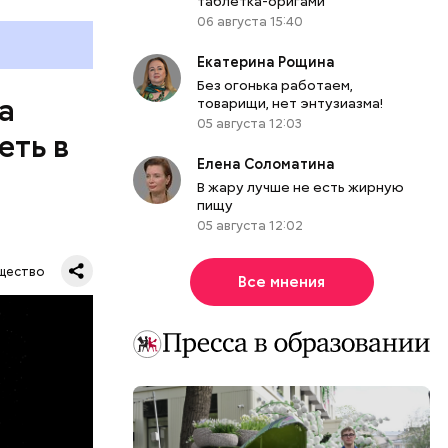
таблетка-оригами
06 августа 15:40
Екатерина Рощина
Без огонька работаем,
а
товарищи, нет энтузиазма!
05 августа 12:03
еть в
Елена Соломатина
В жару лучше не есть жирную
пищу
05 августа 12:02
щество
Все мнения
их метров.
тавляя
влезть,
роходит.