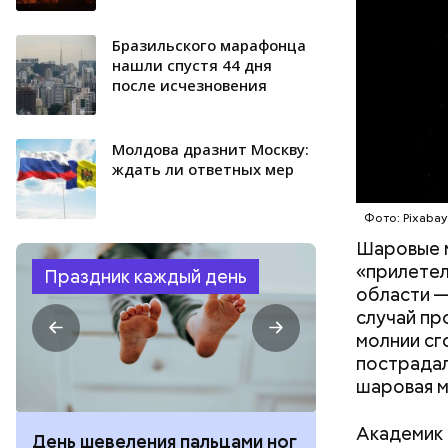
Бразильского марафонца
нашли спустя 44 дня
после исчезновения
Молдова дразнит Москву:
ждать ли ответных мер
Фото: Pixaba
Шаровые 
«прилетел
Праздник каждый день
области —
случай пр
молнии сг
пострадал
шаровая м
Академик 
День шевеления пальцами ног
День разгля