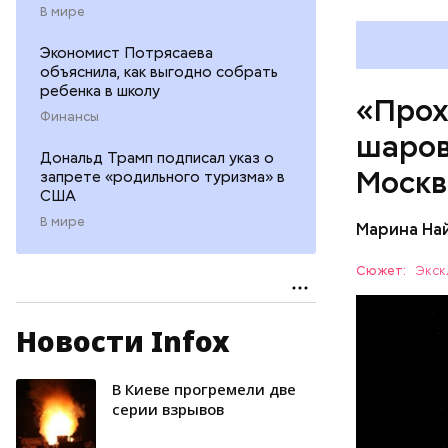
В мире
Экономист Потрясаева
объяснила, как выгодно собрать
ребенка в школу
«Прох
Финансы
шаров
Дональд Трамп подписал указ о
Москв
запрете «родильного туризма» в
США
В мире
Марина На
Сюжет:
Экск
Новости Infox
— Маленьк
сантиметр
Шаровая м
В Киеве прогремели две
УЧЕНЫЕ
следов. Он
серии взрывов
причем в 