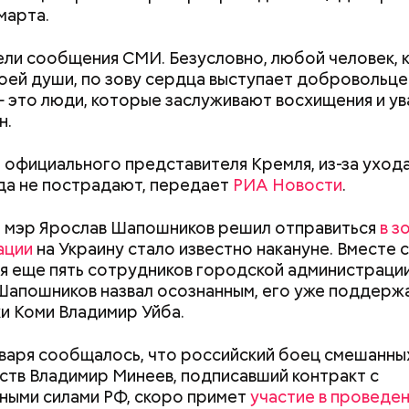
марта.
ли сообщения СМИ. Безусловно, любой человек, 
астыть на месте и не двигаться;
воей души, по зову сердца выступает добровольце
ни в коем случае махать руками;
— это люди, которые заслуживают восхищения и у
т пытаться «поймать» молнию или потрогать, осо
н.
ческими предметами.
 официального представителя Кремля, из-за ухода
а не пострадают, передает
РИА Новости
.
о, в лисичках содержится эргостерол (витамин D2)
о мэр Ярослав Шапошников решил отправиться
в з
ляют рост патогенных дрожжей в тонком и толст
ации
на Украину стало известно накануне. Вместе с
, сообщил врач.
я еще пять сотрудников городской администрации
апошников назвал осознанным, его уже поддержа
и Коми Владимир Уйба.
Как поменять батареи дома и
Как получить до
нваря сообщалось, что российский боец смешанны
не получить штраф
рублей от госу
тв Владимир Минеев, подписавший контракт с
трудной ситуац
ыми силами РФ, скоро примет
участие в проведе
претендовать и