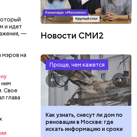
который
м и идет
важения, —
Новости СМИ2
бенно
 мэров на
Проще, чем кажется
, а также
ону
ом
 ним
. Свое
л глава
 100 тысяч
Как узнать, снесут ли дом по
х
дарства при
реновации в Москве: где
ии: кто может
искать информацию и сроки
нии
 какие нужны