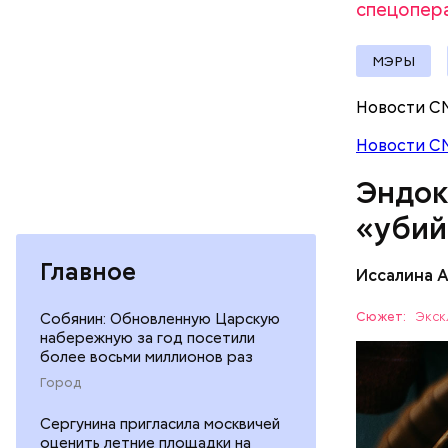
спецопер
МЭРЫ
Новости С
Новости С
При встре
Эндок
Бычков:
«убий
Главное
Иссалина 
— В них т
комбинаци
Сюжет:
Экск
Собянин: Обновленную Царскую
набережную за год посетили
Использов
ЗДОРОВЬ
более восьми миллионов раз
антипараз
Город
Сергунина пригласила москвичей
оценить летние площадки на