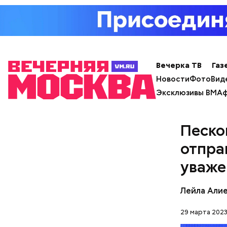
— Лисички
тушеном, 
отдать пр
— посовет
Вечерка ТВ
Газ
Новости
Фото
Вид
Эксклюзивы ВМ
Аф
Песко
отпра
уваже
Лейла Али
29 марта 2023
— Может п