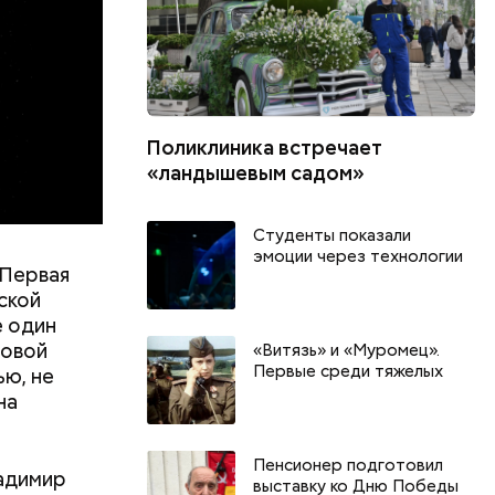
Поликлиника встречает
«ландышевым садом»
Студенты показали
эмоции через технологии
 Первая
ской
е один
ровой
«Витязь» и «Муромец».
Первые среди тяжелых
ью, не
на
Пенсионер подготовил
ладимир
выставку ко Дню Победы
День арбуза и День поцелуев
День собира