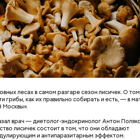
овных лесах в самом разгаре сезон лисичек. О том
ремя жизни молнии (маленькой и средней) около 3
ти грибы, как их правильно собирать и есть, — в м
е могут жить и до нескольких минут, отметил эксп
 Москвы».
азал врач — диетолог-эндокринолог Антон Поляко
тво лисичек состоит в том, что они обладают
дулирующим и антипаразитарным эффектом.