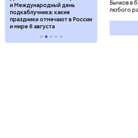
Бычков в 
и Международный день
горизонта и 
любого р
подкаблучника: какие
курсанта: ка
праздники отмечают в России
отмечают в Р
и мире 6 августа
августа