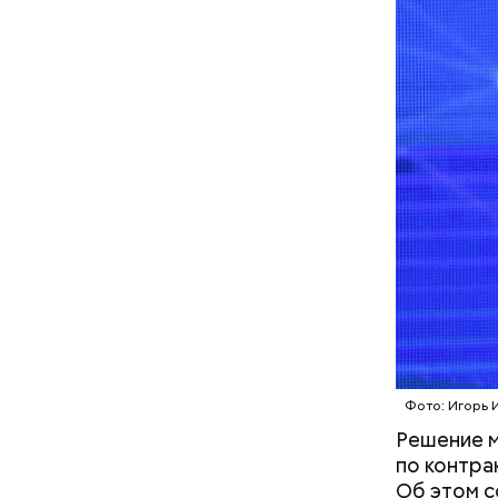
осторожно
академик.
Поляков п
рядом с п
накаплива
Фото: Игорь 
Решение м
по контра
Об этом с