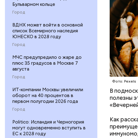
Бульварном кольце
Город
ВДНХ может войти в основной
список Всемирного наследия
ЮНЕСКО в 2028 году
Город
МЧС предупредило о жаре до
плюс 35 градусов в Москве 7
августа
Город
Фото: Pexels
ИТ-компании Москвы увеличили
В подмоск
Среднее в
оборот на 40 процентов в
полезны э
Большие ж
первом полугодии 2026 года
«Вечерней
Город
Как расск
Politico: Исландия и Черногория
преимущес
могут одновременно вступить в
иммуномо
ЕС к 2028 году