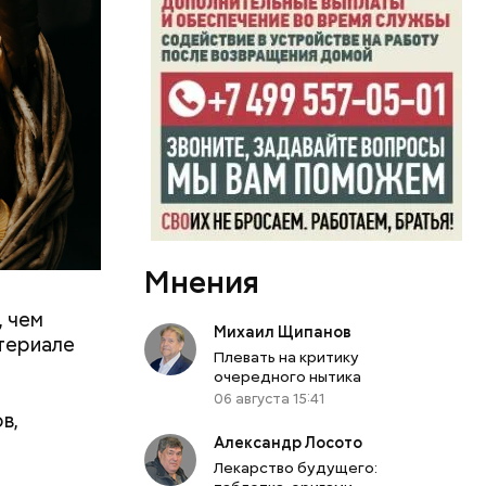
Мнения
, чем
0 секунд.
Михаил Щипанов
атериале
ерт.
Плевать на критику
очередного нытика
06 августа 15:41
в,
Александр Лосото
Лекарство будущего: