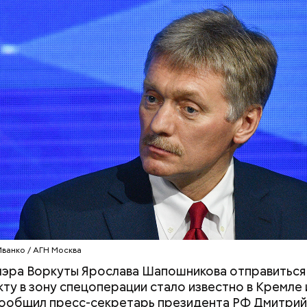
, будто увидели дикого зверя, затаиться, — доба
редупредил: не стоит собирать грибы у обочин д
ромышленными предприятиями, так как они могут
ть в себе токсические вещества.
«В погоне за удачей все
«Неизбежно при
средства хороши»: как
слепоте»: чем о
россияне ищут работу с
повреждение не
помощью магии
после ковида
Иванко / АГН Москва
эра Воркуты Ярослава Шапошникова отправиться
кту в зону спецоперации стало известно в Кремле
ообщил пресс-секретарь президента РФ Дмитрий