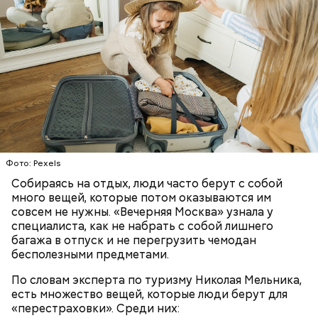
— Каждый год 26 апреля ездим на Митинское
кладбище. Для нас это важная дата. Потом
собираемся где-нибудь за столом и говорим о
Фото: Pexels
Он также рассказал, что появление шаровых
личном, не о катастрофе, — добавляет он.
Собираясь на отдых, люди часто берут с собой
молний не редкость и в Москве.
много вещей, которые потом оказываются им
совсем не нужны. «Вечерняя Москва» узнала у
специалиста, как не набрать с собой лишнего
багажа в отпуск и не перегрузить чемодан
бесполезными предметами.
По словам эксперта по туризму Николая Мельника,
есть множество вещей, которые люди берут для
«перестраховки». Среди них: