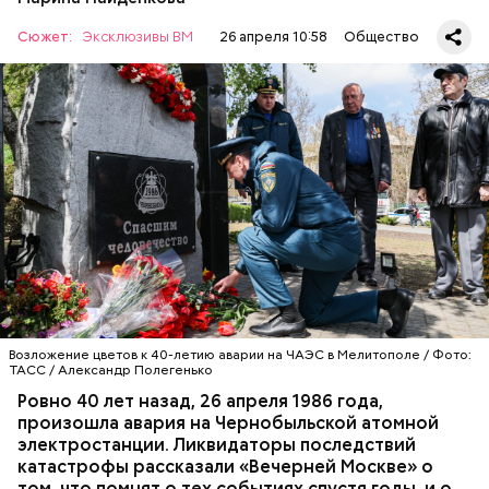
Сюжет:
Эксклюзивы ВМ
26 апреля 10:58
Общество
Специалист гражданской обороны Московского
авиацентра Владимир Макеев в 1986 году служил в
Киеве в отдельном механизированном полку
гражданской обороны. На тот момент, когда
произошла авария на Чернобыльской атомной
АВАРИИ
ЧЕРНОБЫЛЬ
ИСТОРИЯ
станции, ему было 26 лет.
Возложение цветов к 40-летию аварии на ЧАЭС в Мелитополе / Фото:
ТАСС / Александр Полегенько
Ровно 40 лет назад, 26 апреля 1986 года,
произошла авария на Чернобыльской атомной
электростанции. Ликвидаторы последствий
катастрофы рассказали «Вечерней Москве» о
том, что помнят о тех событиях спустя годы, и о