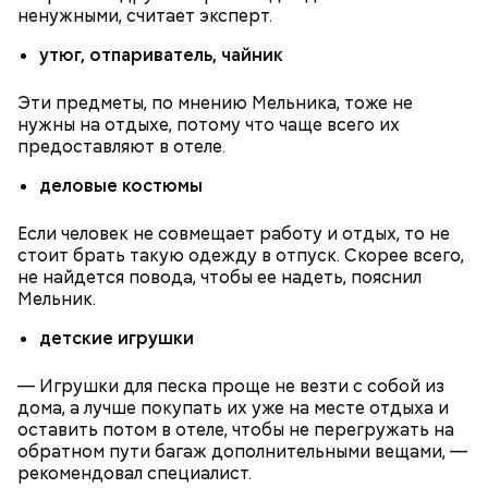
ненужными, считает эксперт.
у них кончается и они затухают.
утюг, отпариватель, чайник
Эти предметы, по мнению Мельника, тоже не
нужны на отдыхе, потому что чаще всего их
— Лисички можно употреблять в различном виде:
предоставляют в отеле.
жареном, вареном, тушеном, сушеном и соленом.
Вернет молодость и снизит
Однако с точки зрения пользы лучше отдать
деловые костюмы
воспаление: диетолог Писарева
предпочтение маринованным, соленым и тушеным
рассказала о пользе черники
вариациям, — посоветовал эндокринолог.
Если человек не совмещает работу и отдых, то не
стоит брать такую одежду в отпуск. Скорее всего,
— Электричества нет. Но есть электростанция. И
не найдется повода, чтобы ее надеть, пояснил
По его словам, молния может распасться, улететь
секретарь партийной организации сжалился и
Мельник.
или просто погаснуть. Однако есть риск, что она
выделил нам цветной телевизор. И мы вечером
«Новым рекордам — быть»: как
может и взорваться.
активность Эль-Ниньо может
смогли посмотреть матч, — вспоминает он.
детские игрушки
отразиться на предстоящем лете
в России
— Игрушки для песка проще не везти с собой из
дома, а лучше покупать их уже на месте отдыха и
оставить потом в отеле, чтобы не перегружать на
обратном пути багаж дополнительными вещами, —
рекомендовал специалист.