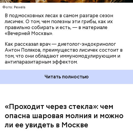
При встрече с шаровой молнией важно не
Фото: Pexels
паниковать, подчеркнул Бычков:
В подмосковных лесах в самом разгаре сезон
лисичек. О том, чем полезны эти грибы, как их
правильно собирать и есть, — в материале
«Вечерней Москвы».
Как рассказал врач — диетолог-эндокринолог
В Припяти он проработал восемь суток. В его
Антон Поляков, преимущество лисичек состоит в
задачу входило измерение уровня радиации в
«Грязная» зона: возможна ли
том, что они обладают иммуномодулирующим и
воздухе. Кроме того, Макеев участвовал в
жизнь в пострадавших от
антипаразитарным эффектом.
эвакуации населения из города, которую, по его
Чернобыльской аварии районах
мнению, нужно было делать раньше на несколько
дней.
Читать полностью
«Проходит через стекла»: чем
Среднее время жизни молнии (маленькой и
опасна шаровая молния и можно
средней) около 30 секунд. Большие же могут жить
ли ее увидеть в Москве
и до нескольких минут, отметил эксперт.