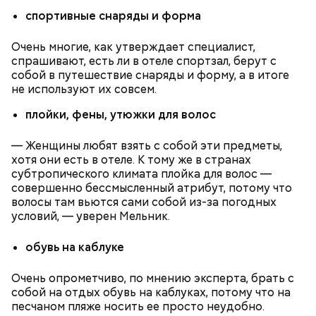
спортивные снаряды и форма
Очень многие, как утверждает специалист,
Макеев ежегодно встречается с коллегами по
спрашивают, есть ли в отеле спортзал, берут с
ликвидации аварии на Чернобыльской АЭС. По его
собой в путешествие снаряды и форму, а в итоге
словам, «старая дружба не ржавеет». При встречах
не используют их совсем.
— Бояться шаровых молний не надо, важно
ликвидаторы в основном разговаривают о личном,
сохранять спокойствие. Обычная молния — это
о том, как дела, что нового произошло за год.
плойки, фены, утюжки для волос
серьезно, особенно если находитесь в воде, около
высоких зданий и предметов, около деревьев, —
— Женщины любят взять с собой эти предметы,
отметил ученый.
хотя они есть в отеле. К тому же в странах
субтропического климата плойка для волос —
совершенно бессмысленный атрибут, потому что
волосы там вьются сами собой из-за погодных
условий, — уверен Мельник.
обувь на каблуке
Очень опрометчиво, по мнению эксперта, брать с
собой на отдых обувь на каблуках, потому что на
— Встречался с теми, кто уехал раньше, так как
песчаном пляже носить ее просто неудобно.
раньше прибывал на место. Было большое чувство