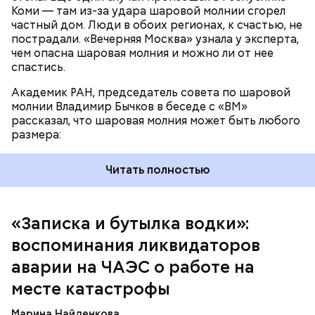
Коми — там из-за удара шаровой молнии сгорел
частный дом. Люди в обоих регионах, к счастью, не
пострадали. «Вечерняя Москва» узнала у эксперта,
чем опасна шаровая молния и можно ли от нее
спастись.
Академик РАН, председатель совета по шаровой
молнии Владимир Бычков в беседе с «ВМ»
рассказал, что шаровая молния может быть любого
размера:
Читать полностью
— Об аварии я узнал 26 апреля, когда нас подняли
по тревоге. Мы были дома, за нами приехал
транспорт. Привезли в полк. Построились. Сказали,
«Записка и бутылка водки»:
что произошло. Создали мобильный отряд. Через
воспоминания ликвидаторов
несколько часов мы направились в сторону
Чернобыля, — вспоминает Макеев.
аварии на ЧАЭС о работе на
месте катастрофы
Марина Найденкова